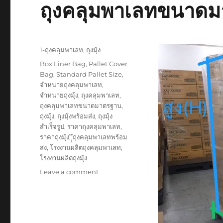
ถุงคลุมพาเลทขนาด
Categories
1-ถุงคลุมพาเลท
,
ถุงมุ้ง
Tags
Box Liner Bag
,
Pallet Cover
Bag
,
Standard Pallet Size
,
จำหน่ายถุงคลุมพาเลท
,
จำหน่ายถุงมุ้ง
,
ถุงคลุมพาเลท
,
ถุงคลุมพาเลทขนาดมาตรฐาน
,
ถุงมุ้ง
,
ถุงมุ้งพร้อมส่ง
,
ถุงมุ้ง
สำเร็จรูป
,
ราคาถุงคลุมพาเลท
,
ราคาถุงมุ้ง
,
ุุึถุงคลุมพาเลทพร้อม
ส่ง
,
โรงงานผลิตถุงคลุมพาเลท
,
โรงงานผลิตถุงมุ้ง
on
Leave a comment
ถุง
คลุม
พา
เลท