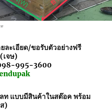
ลท
ละเอียด/ขอรับตัวอย่างฟรี
(เจษ)
 098-995-3600
endupak
เลท แบบมีสินค้าในสต๊อค พร้อม
ส)