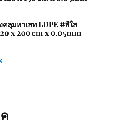
งคลุมพาเลท LDPE #สีใส
 120 x 200 cm x 0.05mm
“ถุงคลุมพาเลทขนาดมาตรฐาน”
g
้ค