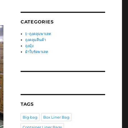
CATEGORIES
1-ถุงคลุมพาเลท
ถุงคลุมสินค้า
ถุงมุ้ง
ผ้าใบรัดพาเลท
TAGS
Big bag
Box Liner Bag
Container Liner Bags