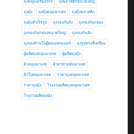
ถุงคลุมเครื่องจักร
ถุงพลาสติกขนาดใหญ่
ถุงมุ้ง
ถุงมุ้งคลุมพาเลท
ถุงมุ้งพลาสติก
ถุงมุ้งสำเร็จรูป
ถุงรองกันถัง
ถุงรองก้นกล่อง
ถุงรองก้นกล่องขนาดใหญ่
ถุงรองก้นลัง
ถุงรองด้านในตู้คอนเทนเนอร์
ถุงรูปทรงสี่เหลี่ยม
ผู้ผลิตถุงคลุมพาเลท
ผู้ผลิตถุงมุ้ง
ผ้าคลุมพาเลท
ผ้าตาข่ายพันพาเลท
ผ้าใบคลุมพาเลท
ราคาถุงคลุมพาเลท
ราคาถุงมุ้ง
โรงงานผลิตถุงคลุมพาเลท
โรงงานผลิตถุงมุ้ง