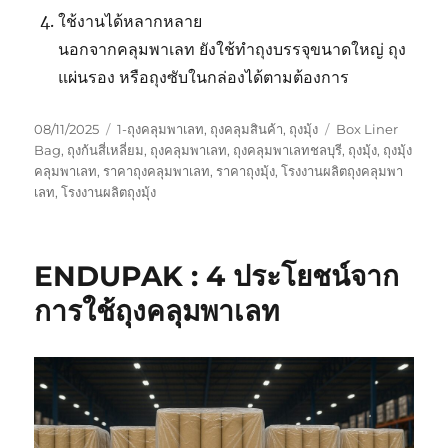
ใช้งานได้หลากหลาย
นอกจากคลุมพาเลท ยังใช้ทำถุงบรรจุขนาดใหญ่ ถุง
แผ่นรอง หรือถุงซับในกล่องได้ตามต้องการ
Posted
Categories
Tags
08/11/2025
1-ถุงคลุมพาเลท
,
ถุงคลุมสินค้า
,
ถุงมุ้ง
Box Liner
on
Bag
,
ถุงก้นสี่เหลี่ยม
,
ถุงคลุมพาเลท
,
ถุงคลุมพาเลทชลบุรี
,
ถุงมุ้ง
,
ถุงมุ้ง
คลุมพาเลท
,
ราคาถุงคลุมพาเลท
,
ราคาถุงมุ้ง
,
โรงงานผลิตถุงคลุมพา
เลท
,
โรงงานผลิตถุงมุ้ง
ENDUPAK : 4 ประโยชน์จาก
การใช้ถุงคลุมพาเลท