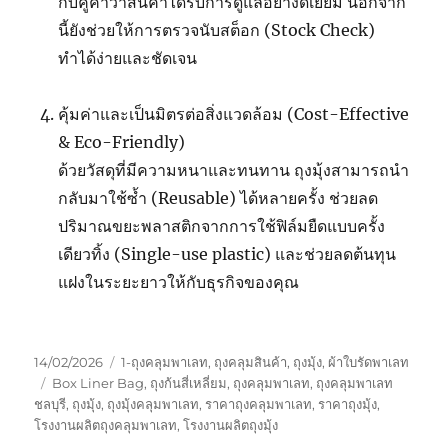
กับคู่ค้าว่าสินค้าได้รับการดูแลอย่างดีเยี่ยม นอกจาก
นี้ยังช่วยให้การตรวจนับสต็อก (Stock Check)
ทำได้ง่ายและชัดเจน
คุ้มค่าและเป็นมิตรต่อสิ่งแวดล้อม (Cost-Effective
& Eco-Friendly)
ด้วยวัสดุที่มีความหนาและทนทาน ถุงมุ้งสามารถนำ
กลับมาใช้ซ้ำ (Reusable) ได้หลายครั้ง ช่วยลด
ปริมาณขยะพลาสติกจากการใช้ฟิล์มยืดแบบครั้ง
เดียวทิ้ง (Single-use plastic) และช่วยลดต้นทุน
แฝงในระยะยาวให้กับธุรกิจของคุณ
Posted
Categories
14/02/2026
1-ถุงคลุมพาเลท
,
ถุงคลุมสินค้า
,
ถุงมุ้ง
,
ผ้าใบรัดพาเลท
on
Tags
Box Liner Bag
,
ถุงก้นสี่เหลี่ยม
,
ถุงคลุมพาเลท
,
ถุงคลุมพาเลท
ชลบุรี
,
ถุงมุ้ง
,
ถุงมุ้งคลุมพาเลท
,
ราคาถุงคลุมพาเลท
,
ราคาถุงมุ้ง
,
โรงงานผลิตถุงคลุมพาเลท
,
โรงงานผลิตถุงมุ้ง