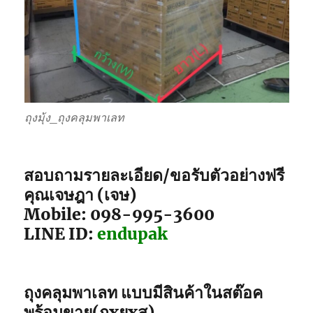
ถุงมุ้ง_ถุงคลุมพาเลท
สอบถามรายละเอียด/ขอรับตัวอย่างฟรี
คุณเจษฎา (เจษ)
Mobile: 098-995-3600
LINE ID:
endupak
ถุงคลุมพาเลท แบบมีสินค้าในสต๊อค
พร้อมขาย(กxยxส)