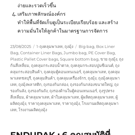
ง่ายและรวดเร็วขึ้น
เสริมภาพลักษณ์องค์กร
ทำให้พื้นที่จัดเก็บดูเป็นระเบียบเรียบร้อย และสร้าง
ความมั่นใจให้ลูกค้าในมาตรฐานการจัดการ
Posted
Categories
Tags
23/08/2025
1-ถุงคลุมพาเลท
,
ถุงมุ้ง
Big bag
,
Box Liner
on
Bag
,
Container Liner Bags
,
Jumbo bag
,
PE Cover Bag
,
Plastic Pallet Cover bags
,
Square bottom bag
,
ขาย ถุงมุ้ง
,
ถุง
ก้นสี่เหลี่ยม
,
ถุงคลุมกระสอบน้ำตาล
,
ถุงคลุมกระสอบปูนซีเมนต์
,
ถุง
คลุมกระสอบสินค้า
,
ถุงคลุมตู้คอนเทนเนอร์
,
ถุงคลุมพาเลท
,
ถุงคลุม
พาเลทชลบุรี
,
ถุงคลุมสินค้า
,
ถุงคลุมเครื่องจักร
,
ถุงมุ้ง
,
ถุงมุ้งคลุมพา
เลท
,
ถุงมุ้งพลาสติก
,
ถุงรองก้นกล่อง
,
ถุงรองก้นกล่องขนาดใหญ่
,
ถุง
รองก้นลัง
,
ถุงรองกันถัง
,
ถุงรองด้านในตู้คอนเทนเนอร์
,
ถุงรูปทรง
สี่เหลี่ยม
,
ผ้าคลุมพาเลท
,
ผ้าใบคลุมพาเลท
,
ผู้ผลิตถุงคลุมพาเลท
,
ผู้
ผลิตถุงมุ้ง
,
ราคาถุงคลุมพาเลท
,
ราคาถุงมุ้ง
,
โรงงานผลิตถุงคลุมพา
เลท
,
โรงงานผลิตถุงมุ้ง