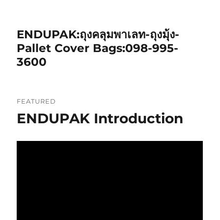
ENDUPAK:ถุงคลุมพาเลท-ถุงมุ้ง-
Pallet Cover Bags:098-995-
3600
FEATURED
ENDUPAK Introduction