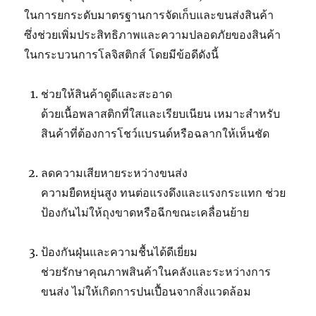
ในการยกระดับมาตรฐานการจัดเก็บและขนส่งสินค้า
ซึ่งช่วยเพิ่มประสิทธิภาพและความปลอดภัยของสินค้า
ในกระบวนการโลจิสติกส์ โดยมีข้อดีดังนี้
ช่วยให้สินค้าดูดีและสะอาด
ด้วยเนื้อพลาสติกที่ใสและเรียบเนียน เหมาะสำหรับ
สินค้าที่ต้องการโชว์แบรนด์หรือฉลากให้เห็นชัด
ลดความเสียหายระหว่างขนส่ง
ความยืดหยุ่นสูง ทนต่อแรงดึงและแรงกระแทก ช่วย
ป้องกันไม่ให้ถุงขาดหรือฉีกขณะเคลื่อนย้าย
ป้องกันฝุ่นและความชื้นได้ดีเยี่ยม
ช่วยรักษาคุณภาพสินค้าในคลังและระหว่างการ
ขนส่ง ไม่ให้เกิดการปนเปื้อนจากสิ่งแวดล้อม