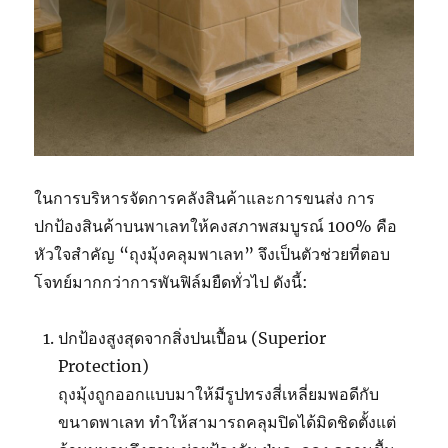
ในการบริหารจัดการคลังสินค้าและการขนส่ง การ
ปกป้องสินค้าบนพาเลทให้คงสภาพสมบูรณ์ 100% คือ
หัวใจสำคัญ “ถุงมุ้งคลุมพาเลท” จึงเป็นตัวช่วยที่ตอบ
โจทย์มากกว่าการพันฟิล์มยืดทั่วไป ดังนี้:
ปกป้องสูงสุดจากสิ่งปนเปื้อน (Superior
Protection)
ถุงมุ้งถูกออกแบบมาให้มีรูปทรงสี่เหลี่ยมพอดีกับ
ขนาดพาเลท ทำให้สามารถคลุมปิดได้มิดชิดตั้งแต่