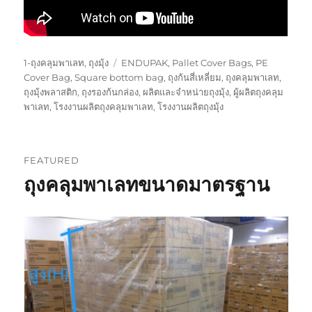
Categories
Tags
1-ถุงคลุมพาเลท
,
ถุงมุ้ง
ENDUPAK
,
Pallet Cover Bags
,
PE
Cover Bag
,
Square bottom bag
,
ถุงก้นสี่เหลี่ยม
,
ถุงคลุมพาเลท
,
ถุงมุ้งพลาสติก
,
ถุงรองก้นกล่อง
,
ผลิตและจำหน่ายถุงมุ้ง
,
ผู้ผลิตถุงคลุม
พาเลท
,
โรงงานผลิตถุงคลุมพาเลท
,
โรงงานผลิตถุงมุ้ง
FEATURED
ถุงคลุมพาเลทขนาดมาตรฐาน