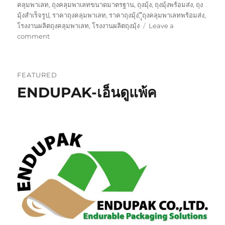
คลุมพาเลท
,
ถุงคลุมพาเลทขนาดมาตรฐาน
,
ถุงมุ้ง
,
ถุงมุ้งพร้อมส่ง
,
ถุง
มุ้งสำเร็จรูป
,
ราคาถุงคลุมพาเลท
,
ราคาถุงมุ้ง
,
ุุึถุงคลุมพาเลทพร้อมส่ง
,
โรงงานผลิตถุงคลุมพาเลท
,
โรงงานผลิตถุงมุ้ง
Leave a
on
comment
ถุง
คลุม
พา
FEATURED
เลท
ENDUPAK-เอ็นดูแพ้ค
ขนาด
มาตรฐาน