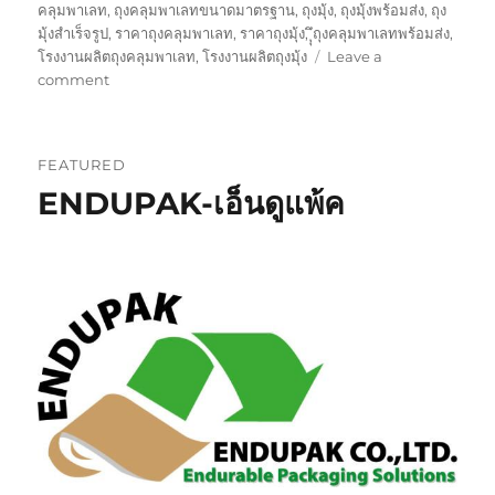
คลุมพาเลท
,
ถุงคลุมพาเลทขนาดมาตรฐาน
,
ถุงมุ้ง
,
ถุงมุ้งพร้อมส่ง
,
ถุง
มุ้งสำเร็จรูป
,
ราคาถุงคลุมพาเลท
,
ราคาถุงมุ้ง
,
ุุึถุงคลุมพาเลทพร้อมส่ง
,
โรงงานผลิตถุงคลุมพาเลท
,
โรงงานผลิตถุงมุ้ง
Leave a
on
comment
ถุง
คลุม
พา
FEATURED
เลท
ENDUPAK-เอ็นดูแพ้ค
ขนาด
มาตรฐาน