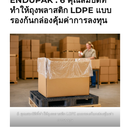
ENDUPAK : 6 คุณสมบัติที่
ทำให้ถุงพลาสติก LDPE แบบ
รองก้นกล่องคุ้มค่าการลงทุน
6 คุณสมบัติที่ทำให้ถุงพลาสติก LDPE แบบรองก้นกล่องคุ้มค่า
การลงทุน