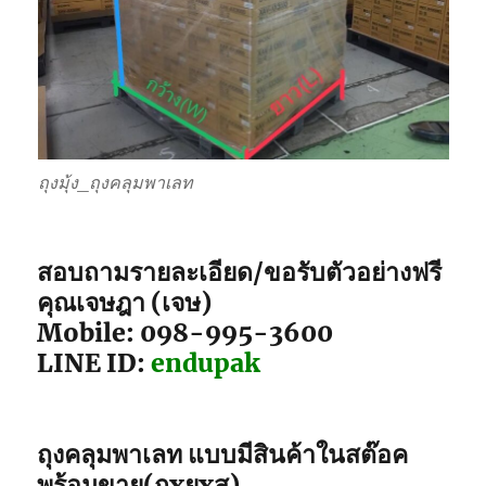
ถุงมุ้ง_ถุงคลุมพาเลท
สอบถามรายละเอียด/ขอรับตัวอย่างฟรี
คุณเจษฎา (เจษ)
Mobile: 098-995-3600
LINE ID:
endupak
ถุงคลุมพาเลท แบบมีสินค้าในสต๊อค
พร้อมขาย(กxยxส)