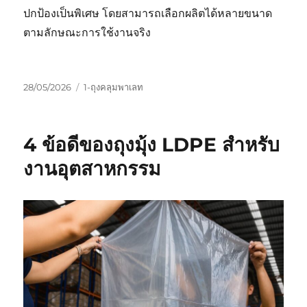
ปกป้องเป็นพิเศษ โดยสามารถเลือกผลิตได้หลายขนาด
ตามลักษณะการใช้งานจริง
Posted
Categories
28/05/2026
1-ถุงคลุมพาเลท
on
4 ข้อดีของถุงมุ้ง LDPE สำหรับ
งานอุตสาหกรรม