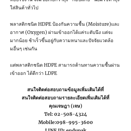
ใส่สินค้าทั่วไป
พลาสติกชนิด HDPE ป้องกันความชื้น (Moisture)และ
อากาศ (Oxygen) ผ่านเข้าออกได้แค่ระดับนึง แต่จะ
มากน้อย ช้าเร็วขึ้นอยู่กับความหนาและปัจจัยแวดล้อ
มอื่นๆ เช่นกัน
แต่พลาสติกชนิด HDPE สามารถต้านทานความชื้นผ่าน
เข้าออก ได้ดีกว่า LDPE
สนใจติดต่อสอบถามข้อมูลเพิ่มเติมได้ที่
สนใจติดต่อสอบถามรายละเอียดเพิ่มเติมได้ที่
คุณเจษฎา (เจษ)
Tel: 02-508-4324
Mobile:098-995-3600
LINE ID: endupak