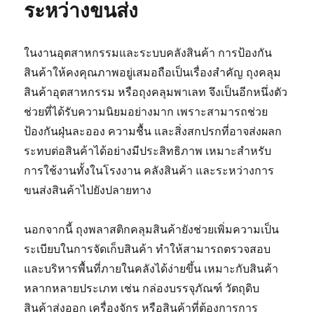
ระหว่างขนส่ง
Plastic
ในงานอุตสาหกรรมและระบบคลังสินค้า การป้องกัน
สินค้าให้คงคุณภาพอยู่เสมอถือเป็นเรื่องสำคัญ ถุงคลุม
สินค้าอุตสาหกรรม หรือถุงคลุมพาเลท จึงเป็นอีกหนึ่งตัว
ช่วยที่ได้รับความนิยมอย่างมาก เพราะสามารถช่วย
ป้องกันฝุ่นละออง ความชื้น และสิ่งสกปรกที่อาจส่งผลก
ระทบต่อสินค้าได้อย่างมีประสิทธิภาพ เหมาะสำหรับ
การใช้งานทั้งในโรงงาน คลังสินค้า และระหว่างการ
ขนส่งสินค้าไปยังปลายทาง
นอกจากนี้ ถุงพลาสติกคลุมสินค้ายังช่วยเพิ่มความเป็น
ระเบียบในการจัดเก็บสินค้า ทำให้สามารถตรวจสอบ
และบริหารพื้นที่ภายในคลังได้ง่ายขึ้น เหมาะกับสินค้า
หลากหลายประเภท เช่น กล่องบรรจุภัณฑ์ วัตถุดิบ
สินค้าส่งออก เครื่องจักร หรือสินค้าที่ต้องการการ