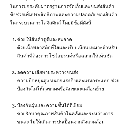
ในการยกระดับมาตรฐานการจัดเก็บและขนส่งสินค้า
ซึ่งช่วยเพิ่มประสิทธิภาพและความปลอดภัยของสินค้า
ในกระบวนการโลจิสติกส์ โดยมีข้อดีดังนี้
ช่วยให้สินค้าดูดีและสะอาด
ด้วยเนื้อพลาสติกที่ใสและเรียบเนียน เหมาะสำหรับ
สินค้าที่ต้องการโชว์แบรนด์หรือฉลากให้เห็นชัด
ลดความเสียหายระหว่างขนส่ง
ความยืดหยุ่นสูง ทนต่อแรงดึงและแรงกระแทก ช่วย
ป้องกันไม่ให้ถุงขาดหรือฉีกขณะเคลื่อนย้าย
ป้องกันฝุ่นและความชื้นได้ดีเยี่ยม
ช่วยรักษาคุณภาพสินค้าในคลังและระหว่างการ
ขนส่ง ไม่ให้เกิดการปนเปื้อนจากสิ่งแวดล้อม