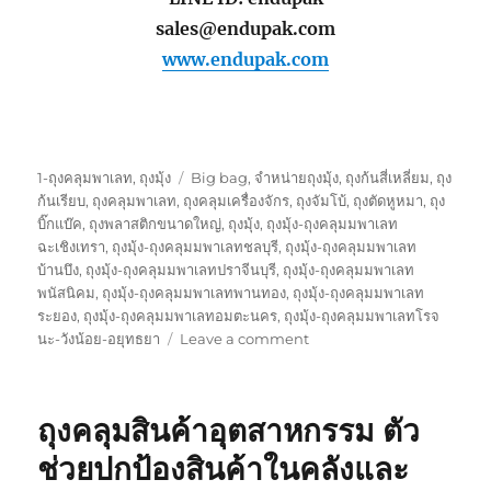
sales@endupak.com
www.endupak.com
Categories
Tags
1-ถุงคลุมพาเลท
,
ถุงมุ้ง
Big bag
,
จำหน่ายถุงมุ้ง
,
ถุงก้นสี่เหลี่ยม
,
ถุง
ก้นเรียบ
,
ถุงคลุมพาเลท
,
ถุงคลุมเครื่องจักร
,
ถุงจัมโบ้
,
ถุงตัดหูหมา
,
ถุง
บิ๊กแบ๊ค
,
ถุงพลาสติกขนาดใหญ่
,
ถุงมุ้ง
,
ถุงมุ้ง-ถุงคลุมมพาเลท
ฉะเชิงเทรา
,
ถุงมุ้ง-ถุงคลุมมพาเลทชลบุรี
,
ถุงมุ้ง-ถุงคลุมมพาเลท
บ้านบึง
,
ถุงมุ้ง-ถุงคลุมมพาเลทปราจีนบุรี
,
ถุงมุ้ง-ถุงคลุมมพาเลท
พนัสนิคม
,
ถุงมุ้ง-ถุงคลุมมพาเลทพานทอง
,
ถุงมุ้ง-ถุงคลุมมพาเลท
ระยอง
,
ถุงมุ้ง-ถุงคลุมมพาเลทอมตะนคร
,
ถุงมุ้ง-ถุงคลุมมพาเลทโรจ
on
นะ-วังน้อย-อยุทธยา
Leave a comment
ถุง
คลุม
พา
ถุงคลุมสินค้าอุตสาหกรรม ตัว
เลท-
Pallet
ช่วยปกป้องสินค้าในคลังและ
Cover