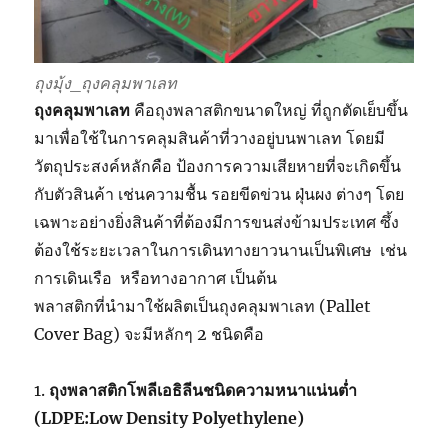
ถุงมุ้ง_ถุงคลุมพาเลท
ถุงคลุมพาเลท
คือถุงพลาสติกขนาดใหญ่ ที่ถูกตัดเย็บขึ้น
มาเพื่อใช้ในการคลุมสินค้าที่วางอยู่บนพาเลท โดยมี
วัตถุประสงค์หลักคือ ป้องการความเสียหายที่จะเกิดขึ้น
กับตัวสินค้า เช่นความชื้น รอยขีดข่วน ฝุ่นผง ต่างๆ โดย
เฉพาะอย่างยิ่งสินค้าที่ต้องมีการขนส่งข้ามประเทศ ซึ้ง
ต้องใช้ระยะเวลาในการเดินทางยาวนานเป็นพิเศษ เช่น
การเดินเรือ หรือทางอากาศ เป็นต้น
พลาสติกที่นำมาใช้ผลิตเป็นถุงคลุมพาเลท (Pallet
Cover Bag) จะมีหลักๆ 2 ชนิดคือ
1.
ถุงพลาสติกโพลีเอธิลีนชนิดความหนาแน่นต่ำ
(
LDPE:Low Density Polyethylene)