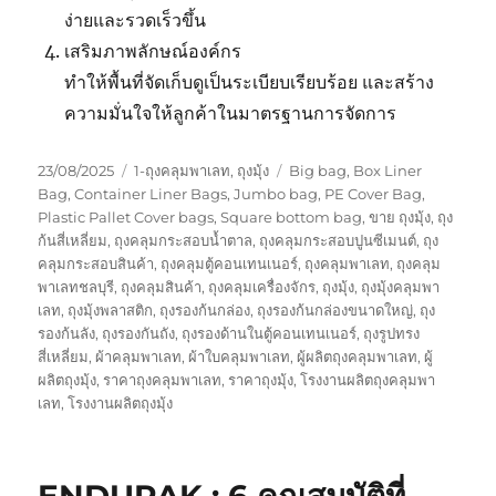
ง่ายและรวดเร็วขึ้น
เสริมภาพลักษณ์องค์กร
ทำให้พื้นที่จัดเก็บดูเป็นระเบียบเรียบร้อย และสร้าง
ความมั่นใจให้ลูกค้าในมาตรฐานการจัดการ
Posted
Categories
Tags
23/08/2025
1-ถุงคลุมพาเลท
,
ถุงมุ้ง
Big bag
,
Box Liner
on
Bag
,
Container Liner Bags
,
Jumbo bag
,
PE Cover Bag
,
Plastic Pallet Cover bags
,
Square bottom bag
,
ขาย ถุงมุ้ง
,
ถุง
ก้นสี่เหลี่ยม
,
ถุงคลุมกระสอบน้ำตาล
,
ถุงคลุมกระสอบปูนซีเมนต์
,
ถุง
คลุมกระสอบสินค้า
,
ถุงคลุมตู้คอนเทนเนอร์
,
ถุงคลุมพาเลท
,
ถุงคลุม
พาเลทชลบุรี
,
ถุงคลุมสินค้า
,
ถุงคลุมเครื่องจักร
,
ถุงมุ้ง
,
ถุงมุ้งคลุมพา
เลท
,
ถุงมุ้งพลาสติก
,
ถุงรองก้นกล่อง
,
ถุงรองก้นกล่องขนาดใหญ่
,
ถุง
รองก้นลัง
,
ถุงรองกันถัง
,
ถุงรองด้านในตู้คอนเทนเนอร์
,
ถุงรูปทรง
สี่เหลี่ยม
,
ผ้าคลุมพาเลท
,
ผ้าใบคลุมพาเลท
,
ผู้ผลิตถุงคลุมพาเลท
,
ผู้
ผลิตถุงมุ้ง
,
ราคาถุงคลุมพาเลท
,
ราคาถุงมุ้ง
,
โรงงานผลิตถุงคลุมพา
เลท
,
โรงงานผลิตถุงมุ้ง