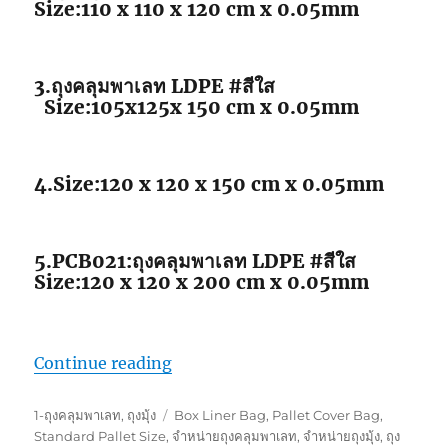
Size:110 x 110 x 120 cm x 0.05mm
3.ถุงคลุมพาเลท LDPE #สีใส
Size:105x125x 150 cm x 0.05mm
4.Size:120 x 120 x 150 cm x 0.05mm
5.PCB021:ถุงคลุมพาเลท LDPE #สีใส
Size:120 x 120 x 200 cm x 0.05mm
“ถุงคลุมพาเลทขนาดมาตรฐาน”
Continue reading
Categories
Tags
1-ถุงคลุมพาเลท
,
ถุงมุ้ง
Box Liner Bag
,
Pallet Cover Bag
,
Standard Pallet Size
,
จำหน่ายถุงคลุมพาเลท
,
จำหน่ายถุงมุ้ง
,
ถุง