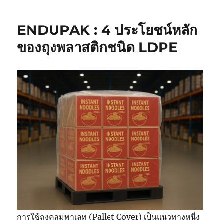
ENDUPAK : 4 ประโยชน์หลัก
ของถุงพลาสติกชนิด LDPE
การใช้ถุงคลุมพาเลท (Pallet Cover) เป็นแนวทางหนึ่ง