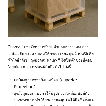
ในการบริหารจัดการคลังสินค้าและการขนส่ง การ
ปกป้องสินค้าบนพาเลทให้คงสภาพสมบูรณ์ 100% คือ
หัวใจสำคัญ “ถุงมุ้งคลุมพาเลท” จึงเป็นตัวช่วยที่ตอบ
โจทย์มากกว่าการพันฟิล์มยืดทั่วไป ดังนี้:
ปกป้องสูงสุดจากสิ่งปนเปื้อน (Superior
Protection)
ถุงมุ้งถูกออกแบบมาให้มีรูปทรงสี่เหลี่ยมพอดีกับ
ขนาดพาเลท ทำให้สามารถคลุมปิดได้มิดชิดตั้งแต่