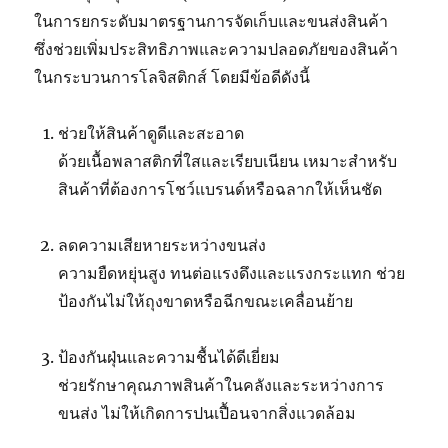
ในการยกระดับมาตรฐานการจัดเก็บและขนส่งสินค้า
ซึ่งช่วยเพิ่มประสิทธิภาพและความปลอดภัยของสินค้า
ในกระบวนการโลจิสติกส์ โดยมีข้อดีดังนี้
ช่วยให้สินค้าดูดีและสะอาด
ด้วยเนื้อพลาสติกที่ใสและเรียบเนียน เหมาะสำหรับ
สินค้าที่ต้องการโชว์แบรนด์หรือฉลากให้เห็นชัด
ลดความเสียหายระหว่างขนส่ง
ความยืดหยุ่นสูง ทนต่อแรงดึงและแรงกระแทก ช่วย
ป้องกันไม่ให้ถุงขาดหรือฉีกขณะเคลื่อนย้าย
ป้องกันฝุ่นและความชื้นได้ดีเยี่ยม
ช่วยรักษาคุณภาพสินค้าในคลังและระหว่างการ
ขนส่ง ไม่ให้เกิดการปนเปื้อนจากสิ่งแวดล้อม