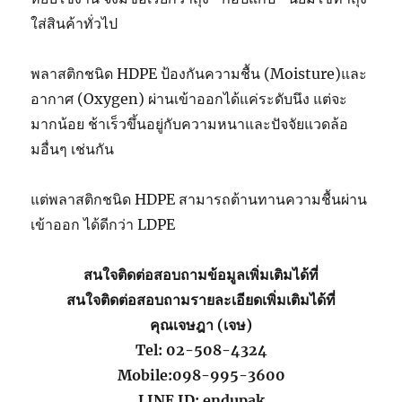
ใส่สินค้าทั่วไป
พลาสติกชนิด HDPE ป้องกันความชื้น (Moisture)และ
อากาศ (Oxygen) ผ่านเข้าออกได้แค่ระดับนึง แต่จะ
มากน้อย ช้าเร็วขึ้นอยู่กับความหนาและปัจจัยแวดล้อ
มอื่นๆ เช่นกัน
แต่พลาสติกชนิด HDPE สามารถต้านทานความชื้นผ่าน
เข้าออก ได้ดีกว่า LDPE
สนใจติดต่อสอบถามข้อมูลเพิ่มเติมได้ที่
สนใจติดต่อสอบถามรายละเอียดเพิ่มเติมได้ที่
คุณเจษฎา (เจษ)
Tel: 02-508-4324
Mobile:098-995-3600
LINE ID: endupak