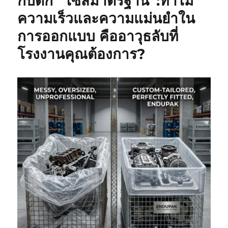
กับดัก “ไซส์มาตรฐาน”:ทำไม
ความเร็วและความแม่นยำใน
การออกแบบ คืออาวุธลับที่
โรงงานคุณต้องการ?