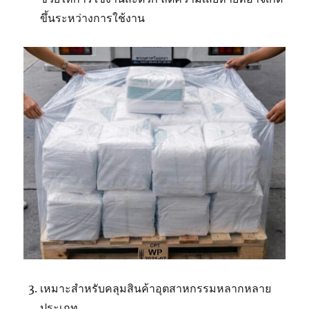
ขึ้นระหว่างการใช้งาน
เหมาะสำหรับคลุมสินค้าอุตสาหกรรมหลากหลาย
ประเภท