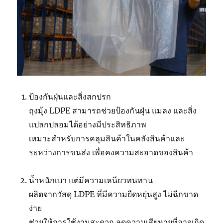
ป้องกันฝุ่นและสิ่งสกปรก
ถุงมุ้ง LDPE สามารถช่วยป้องกันฝุ่น แมลง และสิ่ง
แปลกปลอมได้อย่างมีประสิทธิภาพ
เหมาะสำหรับการคลุมสินค้าในคลังสินค้าและ
ระหว่างการขนส่ง เพื่อคงความสะอาดของสินค้า
น้ำหนักเบา แต่มีความเหนียวทนทาน
ผลิตจากวัสดุ LDPE ที่มีความยืดหยุ่นสูง ไม่ฉีกขาด
ง่าย
ช่วยให้การใช้งานสะดวก ลดความเสียหายที่อาจเกิด