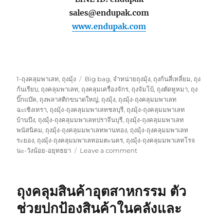
sales@endupak.com
www.endupak.com
Categories
Tags
1-ถุงคลุมพาเลท
,
ถุงมุ้ง
Big bag
,
จำหน่ายถุงมุ้ง
,
ถุงก้นสี่เหลี่ยม
,
ถุง
ก้นเรียบ
,
ถุงคลุมพาเลท
,
ถุงคลุมเครื่องจักร
,
ถุงจัมโบ้
,
ถุงตัดหูหมา
,
ถุง
บิ๊กแบ๊ค
,
ถุงพลาสติกขนาดใหญ่
,
ถุงมุ้ง
,
ถุงมุ้ง-ถุงคลุมมพาเลท
ฉะเชิงเทรา
,
ถุงมุ้ง-ถุงคลุมมพาเลทชลบุรี
,
ถุงมุ้ง-ถุงคลุมมพาเลท
บ้านบึง
,
ถุงมุ้ง-ถุงคลุมมพาเลทปราจีนบุรี
,
ถุงมุ้ง-ถุงคลุมมพาเลท
พนัสนิคม
,
ถุงมุ้ง-ถุงคลุมมพาเลทพานทอง
,
ถุงมุ้ง-ถุงคลุมมพาเลท
ระยอง
,
ถุงมุ้ง-ถุงคลุมมพาเลทอมตะนคร
,
ถุงมุ้ง-ถุงคลุมมพาเลทโรจ
on
นะ-วังน้อย-อยุทธยา
Leave a comment
ถุง
คลุม
พา
ถุงคลุมสินค้าอุตสาหกรรม ตัว
เลท-
Pallet
ช่วยปกป้องสินค้าในคลังและ
Cover