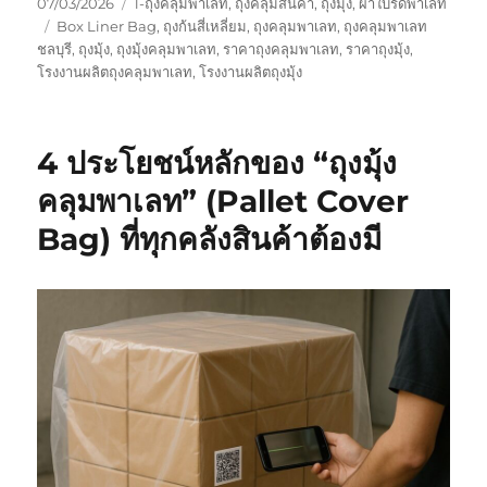
Posted
Categories
07/03/2026
1-ถุงคลุมพาเลท
,
ถุงคลุมสินค้า
,
ถุงมุ้ง
,
ผ้าใบรัดพาเลท
on
Tags
Box Liner Bag
,
ถุงก้นสี่เหลี่ยม
,
ถุงคลุมพาเลท
,
ถุงคลุมพาเลท
ชลบุรี
,
ถุงมุ้ง
,
ถุงมุ้งคลุมพาเลท
,
ราคาถุงคลุมพาเลท
,
ราคาถุงมุ้ง
,
โรงงานผลิตถุงคลุมพาเลท
,
โรงงานผลิตถุงมุ้ง
4 ประโยชน์หลักของ “ถุงมุ้ง
คลุมพาเลท” (Pallet Cover
Bag) ที่ทุกคลังสินค้าต้องมี