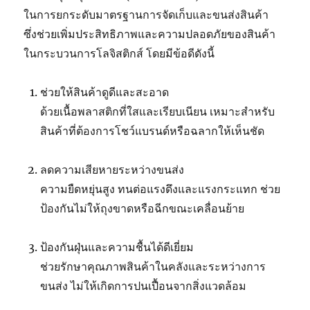
ในการยกระดับมาตรฐานการจัดเก็บและขนส่งสินค้า
ซึ่งช่วยเพิ่มประสิทธิภาพและความปลอดภัยของสินค้า
ในกระบวนการโลจิสติกส์ โดยมีข้อดีดังนี้
ช่วยให้สินค้าดูดีและสะอาด
ด้วยเนื้อพลาสติกที่ใสและเรียบเนียน เหมาะสำหรับ
สินค้าที่ต้องการโชว์แบรนด์หรือฉลากให้เห็นชัด
ลดความเสียหายระหว่างขนส่ง
ความยืดหยุ่นสูง ทนต่อแรงดึงและแรงกระแทก ช่วย
ป้องกันไม่ให้ถุงขาดหรือฉีกขณะเคลื่อนย้าย
ป้องกันฝุ่นและความชื้นได้ดีเยี่ยม
ช่วยรักษาคุณภาพสินค้าในคลังและระหว่างการ
ขนส่ง ไม่ให้เกิดการปนเปื้อนจากสิ่งแวดล้อม