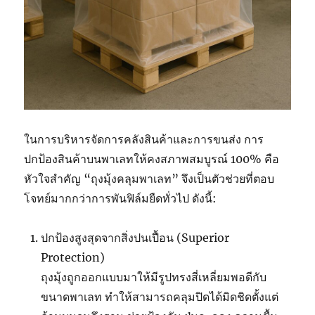
ในการบริหารจัดการคลังสินค้าและการขนส่ง การ
ปกป้องสินค้าบนพาเลทให้คงสภาพสมบูรณ์ 100% คือ
หัวใจสำคัญ “ถุงมุ้งคลุมพาเลท” จึงเป็นตัวช่วยที่ตอบ
โจทย์มากกว่าการพันฟิล์มยืดทั่วไป ดังนี้:
ปกป้องสูงสุดจากสิ่งปนเปื้อน (Superior
Protection)
ถุงมุ้งถูกออกแบบมาให้มีรูปทรงสี่เหลี่ยมพอดีกับ
ขนาดพาเลท ทำให้สามารถคลุมปิดได้มิดชิดตั้งแต่