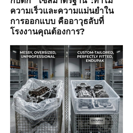
กับดัก “ไซส์มาตรฐาน”:ทำไม
ความเร็วและความแม่นยำใน
การออกแบบ คืออาวุธลับที่
โรงงานคุณต้องการ?