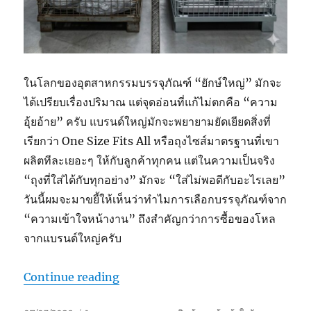
ในโลกของอุตสาหกรรมบรรจุภัณฑ์ “ยักษ์ใหญ่” มักจะ
ได้เปรียบเรื่องปริมาณ แต่จุดอ่อนที่แก้ไม่ตกคือ “ความ
อุ้ยอ้าย” ครับ แบรนด์ใหญ่มักจะพยายามยัดเยียดสิ่งที่
เรียกว่า One Size Fits All หรือถุงไซส์มาตรฐานที่เขา
ผลิตทีละเยอะๆ ให้กับลูกค้าทุกคน แต่ในความเป็นจริง
“ถุงที่ใส่ได้กับทุกอย่าง” มักจะ “ใส่ไม่พอดีกับอะไรเลย”
วันนี้ผมจะมาขยี้ให้เห็นว่าทำไมการเลือกบรรจุภัณฑ์จาก
“ความเข้าใจหน้างาน” ถึงสำคัญกว่าการซื้อของโหล
จากแบรนด์ใหญ่ครับ
“กับดัก “ไซส์มาตรฐาน”:ทำไมความเร็
Continue reading