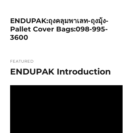
ENDUPAK:ถุงคลุมพาเลท-ถุงมุ้ง-
Pallet Cover Bags:098-995-
3600
FEATURED
ENDUPAK Introduction