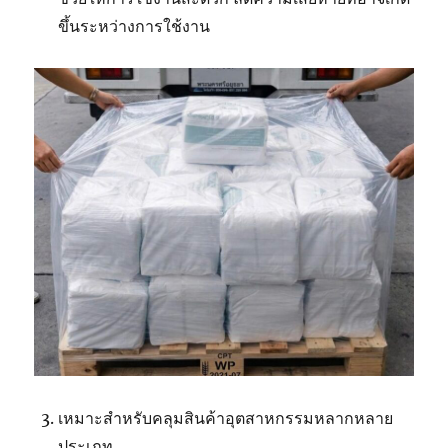
ขึ้นระหว่างการใช้งาน
เหมาะสำหรับคลุมสินค้าอุตสาหกรรมหลากหลาย
ประเภท