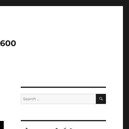
3600
SEARCH
Search
for: