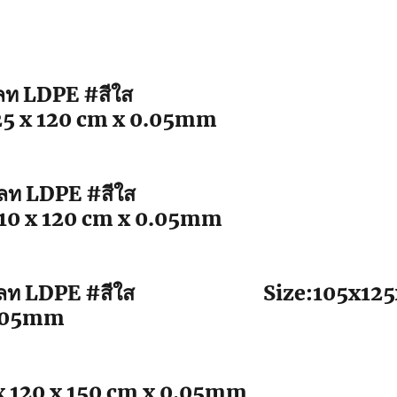
เลท LDPE #สีใส
125 x 120 cm x 0.05mm
เลท LDPE #สีใส
 110 x 120 cm x 0.05mm
มพาเลท LDPE #สีใส Size:105x125
0.05mm
 x 120 x 150 cm x 0.05mm