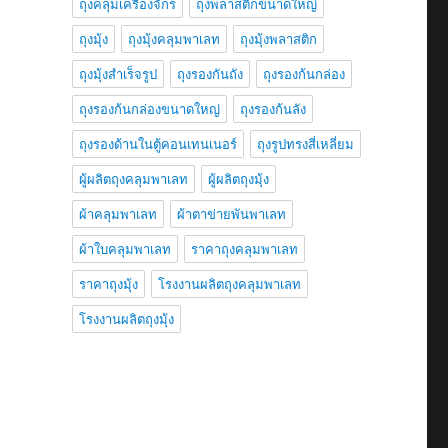
ถุงคลุมเครื่องจักร
ถุงพลาสติกขนาดใหญ่
ถุงมุ้ง
ถุงมุ้งคลุมพาเลท
ถุงมุ้งพลาสติก
ถุงมุ้งสำเร็จรูป
ถุงรองกันถัง
ถุงรองก้นกล่อง
ถุงรองก้นกล่องขนาดใหญ่
ถุงรองก้นลัง
ถุงรองด้านในตู้คอนเทนเนอร์
ถุงรูปทรงสี่เหลี่ยม
ผู้ผลิตถุงคลุมพาเลท
ผู้ผลิตถุงมุ้ง
ผ้าคลุมพาเลท
ผ้าตาข่ายพันพาเลท
ผ้าใบคลุมพาเลท
ราคาถุงคลุมพาเลท
ราคาถุงมุ้ง
โรงงานผลิตถุงคลุมพาเลท
โรงงานผลิตถุงมุ้ง