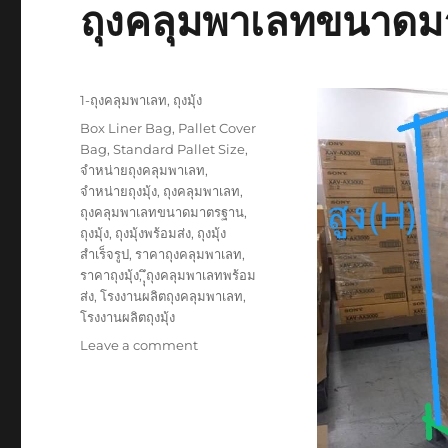
ถุงคลุมพาเลทขนาด
Categories
1-ถุงคลุมพาเลท
,
ถุงมุ้ง
Tags
Box Liner Bag
,
Pallet Cover
Bag
,
Standard Pallet Size
,
จำหน่ายถุงคลุมพาเลท
,
จำหน่ายถุงมุ้ง
,
ถุงคลุมพาเลท
,
ถุงคลุมพาเลทขนาดมาตรฐาน
,
ถุงมุ้ง
,
ถุงมุ้งพร้อมส่ง
,
ถุงมุ้ง
สำเร็จรูป
,
ราคาถุงคลุมพาเลท
,
ราคาถุงมุ้ง
,
ุุึถุงคลุมพาเลทพร้อม
ส่ง
,
โรงงานผลิตถุงคลุมพาเลท
,
โรงงานผลิตถุงมุ้ง
on
Leave a comment
ถุง
คลุม
พา
เลท