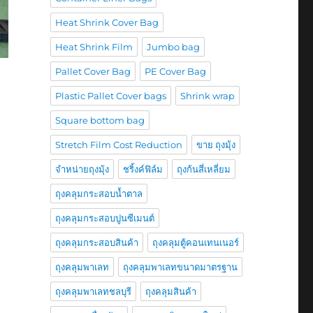
Heat Shrink Cover Bag
Heat Shrink Film
Jumbo bag
Pallet Cover Bag
PE Cover Bag
Plastic Pallet Cover bags
Shrink wrap
Square bottom bag
Stretch Film Cost Reduction
ขาย ถุงมุ้ง
จำหน่ายถุงมุ้ง
ชริ้งค์ฟิล์ม
ถุงก้นสี่เหลี่ยม
ถุงคลุมกระสอบน้ำตาล
ถุงคลุมกระสอบปูนซีเมนต์
ถุงคลุมกระสอบสินค้า
ถุงคลุมตู้คอนเทนเนอร์
ถุงคลุมพาเลท
ถุงคลุมพาเลทขนาดมาตรฐาน
ถุงคลุมพาเลทชลบุรี
ถุงคลุมสินค้า