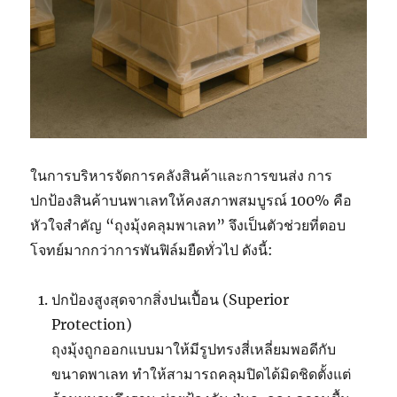
ในการบริหารจัดการคลังสินค้าและการขนส่ง การ
ปกป้องสินค้าบนพาเลทให้คงสภาพสมบูรณ์ 100% คือ
หัวใจสำคัญ “ถุงมุ้งคลุมพาเลท” จึงเป็นตัวช่วยที่ตอบ
โจทย์มากกว่าการพันฟิล์มยืดทั่วไป ดังนี้:
ปกป้องสูงสุดจากสิ่งปนเปื้อน (Superior
Protection)
ถุงมุ้งถูกออกแบบมาให้มีรูปทรงสี่เหลี่ยมพอดีกับ
ขนาดพาเลท ทำให้สามารถคลุมปิดได้มิดชิดตั้งแต่