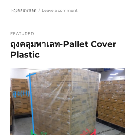
Categories
on
1-ถุงคลุมพาเลท
Leave a comment
ENDUPAK-
เอ็น
ดู
FEATURED
แพ้ค
ถุงคลุมพาเลท-Pallet Cover
Plastic