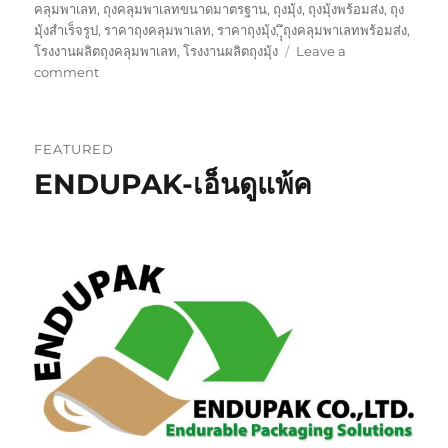
คลุมพาเลท
,
ถุงคลุมพาเลทขนาดมาตรฐาน
,
ถุงมุ้ง
,
ถุงมุ้งพร้อมส่ง
,
ถุง
มุ้งสำเร็จรูป
,
ราคาถุงคลุมพาเลท
,
ราคาถุงมุ้ง
,
ุุึถุงคลุมพาเลทพร้อมส่ง
,
โรงงานผลิตถุงคลุมพาเลท
,
โรงงานผลิตถุงมุ้ง
Leave a
on
comment
ถุง
คลุม
พา
FEATURED
เลท
ENDUPAK-เอ็นดูแพ้ค
ขนาด
มาตรฐาน