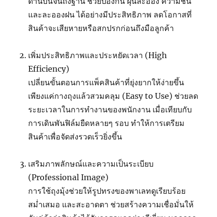
ด้านบนจนถึงฐาน ช่วยป้องกัน ฝุ่นละออง ความชื้น
และละอองฝน ได้อย่างมีประสิทธิภาพ ลดโอกาสที่
สินค้าจะเสียหายหรือสกปรกก่อนถึงมือลูกค้า
เพิ่มประสิทธิภาพและประหยัดเวลา (High
Efficiency)
เปลี่ยนขั้นตอนการแพ็คสินค้าที่ยุ่งยากให้ง่ายขึ้น
เพียงแค่กางถุงแล้วสวมคลุม (Easy to Use) ช่วยลด
ระยะเวลาในการทำงานของพนักงาน เมื่อเทียบกับ
การเดินพันฟิล์มยืดหลายๆ รอบ ทำให้การเตรียม
สินค้าเพื่อจัดส่งรวดเร็วยิ่งขึ้น
เสริมภาพลักษณ์และความเป็นระเบียบ
(Professional Image)
การใช้ถุงมุ้งช่วยให้รูปทรงของพาเลทดูเรียบร้อย
สม่ำเสมอ และสะอาดตา ช่วยสร้างความเชื่อมั่นให้