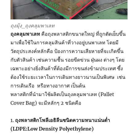
ถุงมุ้ง_ถุงคลุมพาเลท
ถุงคลุมพาเลท
คือถุงพลาสติกขนาดใหญ่ ที่ถูกตัดเย็บขึ้น
มาเพื่อใช้ในการคลุมสินค้าที่วางอยู่บนพาเลท โดยมี
วัตถุประสงค์หลักคือ ป้องการความเสียหายที่จะเกิดขึ้น
กับตัวสินค้า เช่นความชื้น รอยขีดข่วน ฝุ่นผง ต่างๆ โดย
เฉพาะอย่างยิ่งสินค้าที่ต้องมีการขนส่งข้ามประเทศ ซึ้ง
ต้องใช้ระยะเวลาในการเดินทางยาวนานเป็นพิเศษ เช่น
การเดินเรือ หรือทางอากาศ เป็นต้น
พลาสติกที่นำมาใช้ผลิตเป็นถุงคลุมพาเลท (Pallet
Cover Bag) จะมีหลักๆ 2 ชนิดคือ
1.
ถุงพลาสติกโพลีเอธิลีนชนิดความหนาแน่นต่ำ
(
LDPE:Low Density Polyethylene)