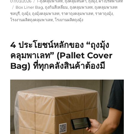
Posted
Categories
07/03/2026
1-ถุงคลุมพาเลท
,
ถุงคลุมสินค้า
,
ถุงมุ้ง
,
ผ้าใบรัดพาเลท
on
Tags
Box Liner Bag
,
ถุงก้นสี่เหลี่ยม
,
ถุงคลุมพาเลท
,
ถุงคลุมพาเลท
ชลบุรี
,
ถุงมุ้ง
,
ถุงมุ้งคลุมพาเลท
,
ราคาถุงคลุมพาเลท
,
ราคาถุงมุ้ง
,
โรงงานผลิตถุงคลุมพาเลท
,
โรงงานผลิตถุงมุ้ง
4 ประโยชน์หลักของ “ถุงมุ้ง
คลุมพาเลท” (Pallet Cover
Bag) ที่ทุกคลังสินค้าต้องมี