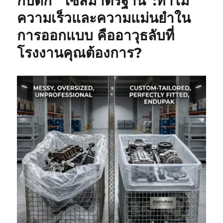
กับดัก “ไซส์มาตรฐาน”:ทำไม
ความเร็วและความแม่นยำใน
การออกแบบ คืออาวุธลับที่
โรงงานคุณต้องการ?