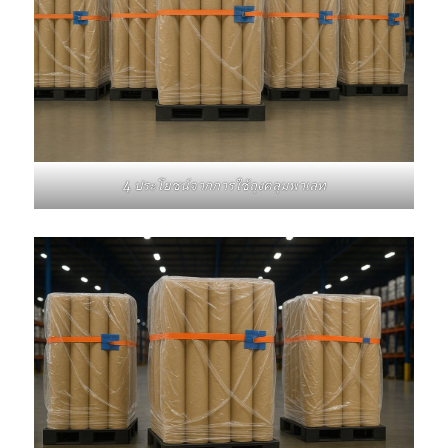
4 ประโยชน์จากการใช้ถุงคลุมพาเลท