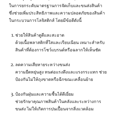
ในการยกระดับมาตรฐานการจัดเก็บและขนส่งสินค้า
ซึ่งช่วยเพิ่มประสิทธิภาพและความปลอดภัยของสินค้า
ในกระบวนการโลจิสติกส์ โดยมีข้อดีดังนี้
ช่วยให้สินค้าดูดีและสะอาด
ด้วยเนื้อพลาสติกที่ใสและเรียบเนียน เหมาะสำหรับ
สินค้าที่ต้องการโชว์แบรนด์หรือฉลากให้เห็นชัด
ลดความเสียหายระหว่างขนส่ง
ความยืดหยุ่นสูง ทนต่อแรงดึงและแรงกระแทก ช่วย
ป้องกันไม่ให้ถุงขาดหรือฉีกขณะเคลื่อนย้าย
ป้องกันฝุ่นและความชื้นได้ดีเยี่ยม
ช่วยรักษาคุณภาพสินค้าในคลังและระหว่างการ
ขนส่ง ไม่ให้เกิดการปนเปื้อนจากสิ่งแวดล้อม