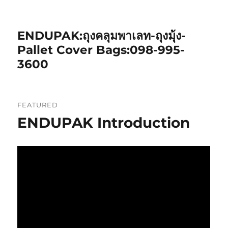
ENDUPAK:ถุงคลุมพาเลท-ถุงมุ้ง-
Pallet Cover Bags:098-995-
3600
FEATURED
ENDUPAK Introduction