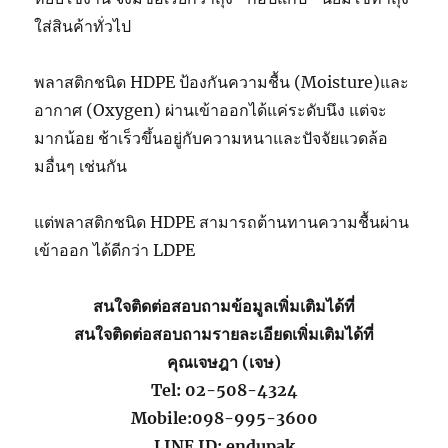
ใส่สินค้าทั่วไป
พลาสติกชนิด HDPE ป้องกันความชื้น (Moisture)และ
อากาศ (Oxygen) ผ่านเข้าออกได้แค่ระดับนึง แต่จะ
มากน้อย ช้าเร็วขึ้นอยู่กับความหนาและปัจจัยแวดล้อ
มอื่นๆ เช่นกัน
แต่พลาสติกชนิด HDPE สามารถต้านทานความชื้นผ่าน
เข้าออก ได้ดีกว่า LDPE
สนใจติดต่อสอบถามข้อมูลเพิ่มเติมได้ที่
สนใจติดต่อสอบถามรายละเอียดเพิ่มเติมได้ที่
คุณเจษฎา (เจษ)
Tel: 02-508-4324
Mobile:098-995-3600
LINE ID: endupak