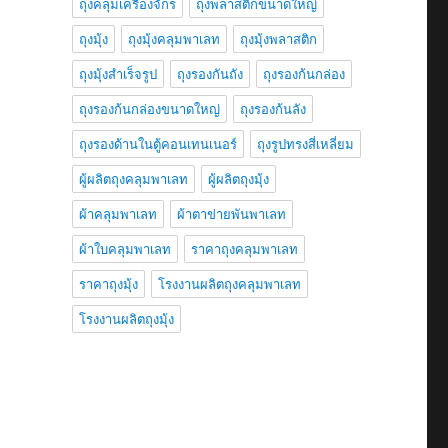
ถุงคลุมเครื่องจักร
ถุงพลาสติกขนาดใหญ่
ถุงมุ้ง
ถุงมุ้งคลุมพาเลท
ถุงมุ้งพลาสติก
ถุงมุ้งสำเร็จรูป
ถุงรองกันถัง
ถุงรองก้นกล่อง
ถุงรองก้นกล่องขนาดใหญ่
ถุงรองก้นลัง
ถุงรองด้านในตู้คอนเทนเนอร์
ถุงรูปทรงสี่เหลี่ยม
ผู้ผลิตถุงคลุมพาเลท
ผู้ผลิตถุงมุ้ง
ผ้าคลุมพาเลท
ผ้าตาข่ายพันพาเลท
ผ้าใบคลุมพาเลท
ราคาถุงคลุมพาเลท
ราคาถุงมุ้ง
โรงงานผลิตถุงคลุมพาเลท
โรงงานผลิตถุงมุ้ง