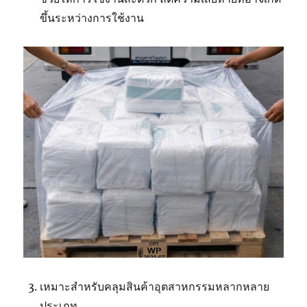
ขึ้นระหว่างการใช้งาน
เหมาะสำหรับคลุมสินค้าอุตสาหกรรมหลากหลาย
ประเภท