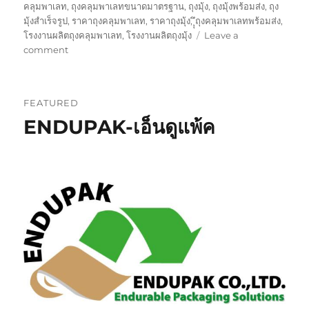
คลุมพาเลท
,
ถุงคลุมพาเลทขนาดมาตรฐาน
,
ถุงมุ้ง
,
ถุงมุ้งพร้อมส่ง
,
ถุง
มุ้งสำเร็จรูป
,
ราคาถุงคลุมพาเลท
,
ราคาถุงมุ้ง
,
ุุึถุงคลุมพาเลทพร้อมส่ง
,
โรงงานผลิตถุงคลุมพาเลท
,
โรงงานผลิตถุงมุ้ง
Leave a
on
comment
ถุง
คลุม
พา
FEATURED
เลท
ENDUPAK-เอ็นดูแพ้ค
ขนาด
มาตรฐาน