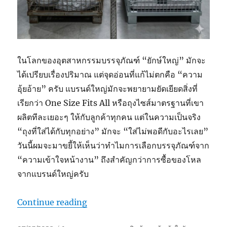
ในโลกของอุตสาหกรรมบรรจุภัณฑ์ “ยักษ์ใหญ่” มักจะ
ได้เปรียบเรื่องปริมาณ แต่จุดอ่อนที่แก้ไม่ตกคือ “ความ
อุ้ยอ้าย” ครับ แบรนด์ใหญ่มักจะพยายามยัดเยียดสิ่งที่
เรียกว่า One Size Fits All หรือถุงไซส์มาตรฐานที่เขา
ผลิตทีละเยอะๆ ให้กับลูกค้าทุกคน แต่ในความเป็นจริง
“ถุงที่ใส่ได้กับทุกอย่าง” มักจะ “ใส่ไม่พอดีกับอะไรเลย”
วันนี้ผมจะมาขยี้ให้เห็นว่าทำไมการเลือกบรรจุภัณฑ์จาก
“ความเข้าใจหน้างาน” ถึงสำคัญกว่าการซื้อของโหล
จากแบรนด์ใหญ่ครับ
“กับดัก “ไซส์มาตรฐาน”:ทำไมความเร็
Continue reading