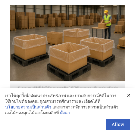
6 คุณสมบัติที่ทำให้ถุงพลาสติก LDPE แบบรองก้นกล่องคุ้มค่า
การลงทุน
เราใช้คุกกี้เพื่อพัฒนาประสิทธิภาพ และประสบการณ์ที่ดีในการ
ใช้เว็บไซต์ของคุณ คุณสามารถศึกษารายละเอียดได้ที่
นโยบายความเป็นส่วนตัว
และสามารถจัดการความเป็นส่วนตัว
เองได้ของคุณได้เองโดยคลิกที่
ตั้งค่า
6 คุณสมบัติที่ทำให้ถุงพลาสติก LDPE แบบรองก้นกล่อง
สอบถามเพิ่มเติม
คุ้มค่าการลงทุน
Allow
OPEN
CHAT