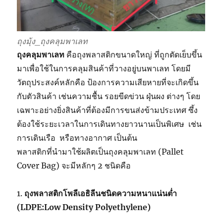
ถุงมุ้ง_ถุงคลุมพาเลท
ถุงคลุมพาเลท
คือถุงพลาสติกขนาดใหญ่ ที่ถูกตัดเย็บขึ้น
มาเพื่อใช้ในการคลุมสินค้าที่วางอยู่บนพาเลท โดยมี
วัตถุประสงค์หลักคือ ป้องการความเสียหายที่จะเกิดขึ้น
กับตัวสินค้า เช่นความชื้น รอยขีดข่วน ฝุ่นผง ต่างๆ โดย
เฉพาะอย่างยิ่งสินค้าที่ต้องมีการขนส่งข้ามประเทศ ซึ้ง
ต้องใช้ระยะเวลาในการเดินทางยาวนานเป็นพิเศษ เช่น
การเดินเรือ หรือทางอากาศ เป็นต้น
พลาสติกที่นำมาใช้ผลิตเป็นถุงคลุมพาเลท (Pallet
Cover Bag) จะมีหลักๆ 2 ชนิดคือ
1.
ถุงพลาสติกโพลีเอธิลีนชนิดความหนาแน่นต่ำ
(
LDPE:Low Density Polyethylene)