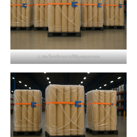
4 ประโยชน์จากการใช้ถุงคลุมพาเลท