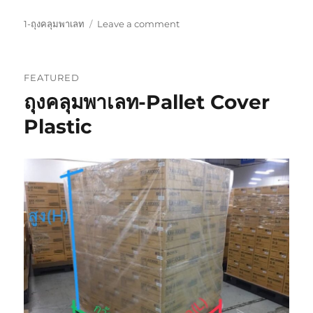
Categories
on
1-ถุงคลุมพาเลท
Leave a comment
ENDUPAK-
เอ็น
ดู
FEATURED
แพ้ค
ถุงคลุมพาเลท-Pallet Cover
Plastic