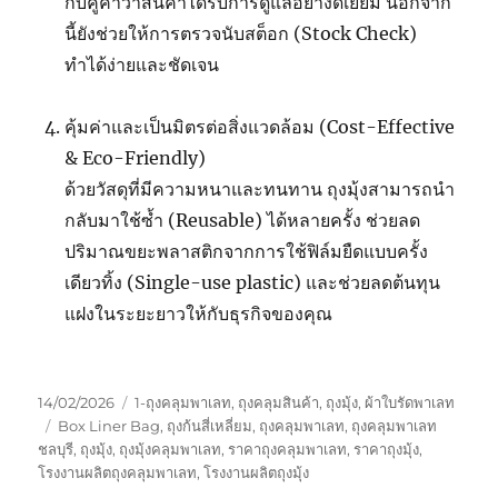
กับคู่ค้าว่าสินค้าได้รับการดูแลอย่างดีเยี่ยม นอกจาก
นี้ยังช่วยให้การตรวจนับสต็อก (Stock Check)
ทำได้ง่ายและชัดเจน
คุ้มค่าและเป็นมิตรต่อสิ่งแวดล้อม (Cost-Effective
& Eco-Friendly)
ด้วยวัสดุที่มีความหนาและทนทาน ถุงมุ้งสามารถนำ
กลับมาใช้ซ้ำ (Reusable) ได้หลายครั้ง ช่วยลด
ปริมาณขยะพลาสติกจากการใช้ฟิล์มยืดแบบครั้ง
เดียวทิ้ง (Single-use plastic) และช่วยลดต้นทุน
แฝงในระยะยาวให้กับธุรกิจของคุณ
Posted
Categories
14/02/2026
1-ถุงคลุมพาเลท
,
ถุงคลุมสินค้า
,
ถุงมุ้ง
,
ผ้าใบรัดพาเลท
on
Tags
Box Liner Bag
,
ถุงก้นสี่เหลี่ยม
,
ถุงคลุมพาเลท
,
ถุงคลุมพาเลท
ชลบุรี
,
ถุงมุ้ง
,
ถุงมุ้งคลุมพาเลท
,
ราคาถุงคลุมพาเลท
,
ราคาถุงมุ้ง
,
โรงงานผลิตถุงคลุมพาเลท
,
โรงงานผลิตถุงมุ้ง