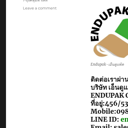
on
Leave a comment
ENDUPAK-
เอ็น
ดู
แพ้ค
Endupak-เอ็นดูแพ้ค
ติดต่อเราผ่
บริษัท เอ็นดู
ENDUPAK 
ที่อยู่:456
Mobile:09
LINE ID:
e
Email: sa