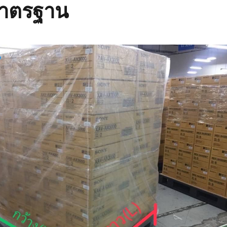
มาตรฐาน