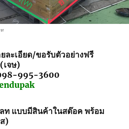
ลท
ละเอียด/ขอรับตัวอย่างฟรี
(เจษ)
 098-995-3600
endupak
เลท แบบมีสินค้าในสต๊อค พร้อม
ส)