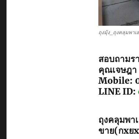
ขนาด
มาตรฐาน
ถุงมุ้ง_ถุงคลุมพาเ
สอบถามราย
คุณเจษฎา 
Mobile:
LINE ID:
ถุงคลุมพา
ขาย(กxยx