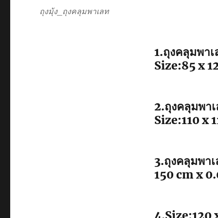
ถุงมุ้ง_ถุงคลุมพาเลท
1.ถุงคลุมพา
Size:85 x 
2.ถุงคลุมพา
Size:110 x
3.ถุงคลุ
150 cm x 
4.Size:120