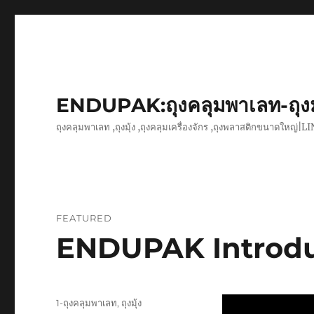
ENDUPAK:ถุงคลุมพาเลท-ถุง
ถุงคลุมพาเลท ,ถุงมุ้ง ,ถุงคลุมเครื่องจักร ,ถุงพลาสติกขนาดใหญ่
FEATURED
ENDUPAK Introdu
Categories
1-ถุงคลุมพาเลท
,
ถุงมุ้ง