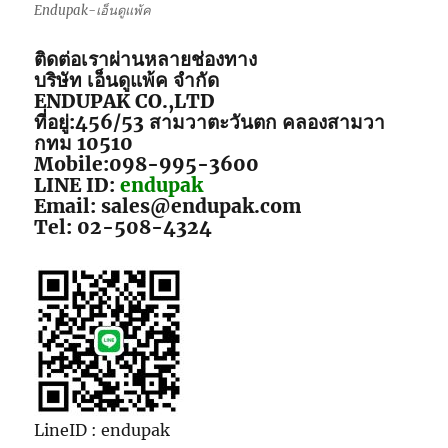
Endupak-เอ็นดูแพ้ค
ติดต่อเราผ่านหลายช่องทาง
บริษัท เอ็นดูแพ้ค จำกัด
ENDUPAK CO.,LTD
ที่อยู่:456/53 สามวาตะวันตก คลองสามวา
กทม 10510
Mobile:098-995-3600
LINE ID:
endupak
Email: sales@endupak.com
Tel: 02-508-4324
LineID : endupak