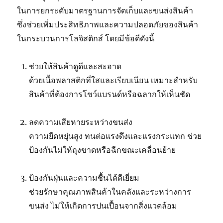
ในการยกระดับมาตรฐานการจัดเก็บและขนส่งสินค้า
ซึ่งช่วยเพิ่มประสิทธิภาพและความปลอดภัยของสินค้า
ในกระบวนการโลจิสติกส์ โดยมีข้อดีดังนี้
ช่วยให้สินค้าดูดีและสะอาด
ด้วยเนื้อพลาสติกที่ใสและเรียบเนียน เหมาะสำหรับ
สินค้าที่ต้องการโชว์แบรนด์หรือฉลากให้เห็นชัด
ลดความเสียหายระหว่างขนส่ง
ความยืดหยุ่นสูง ทนต่อแรงดึงและแรงกระแทก ช่วย
ป้องกันไม่ให้ถุงขาดหรือฉีกขณะเคลื่อนย้าย
ป้องกันฝุ่นและความชื้นได้ดีเยี่ยม
ช่วยรักษาคุณภาพสินค้าในคลังและระหว่างการ
ขนส่ง ไม่ให้เกิดการปนเปื้อนจากสิ่งแวดล้อม