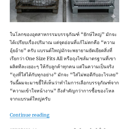
ในโลกของอุตสาหกรรมบรรจุภัณฑ์ “ยักษ์ใหญ่” มักจะ
ได้เปรียบเรื่องปริมาณ แต่จุดอ่อนที่แก้ไม่ตกคือ “ความ
อุ้ยอ้าย” ครับ แบรนด์ใหญ่มักจะพยายามยัดเยียดสิ่งที่
เรียกว่า One Size Fits All หรือถุงไซส์มาตรฐานที่เขา
ผลิตทีละเยอะๆ ให้กับลูกค้าทุกคน แต่ในความเป็นจริง
“ถุงที่ใส่ได้กับทุกอย่าง” มักจะ “ใส่ไม่พอดีกับอะไรเลย”
วันนี้ผมจะมาขยี้ให้เห็นว่าทำไมการเลือกบรรจุภัณฑ์จาก
“ความเข้าใจหน้างาน” ถึงสำคัญกว่าการซื้อของโหล
จากแบรนด์ใหญ่ครับ
“กับดัก “ไซส์มาตรฐาน”:ทำไมความเร็
Continue reading