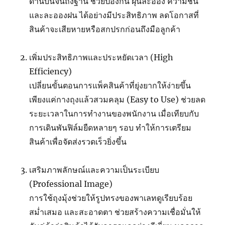
ด้านบนจนถึงฐาน ช่วยป้องกัน ฝุ่นละออง ความชื้น
และละอองฝน ได้อย่างมีประสิทธิภาพ ลดโอกาสที่
สินค้าจะเสียหายหรือสกปรกก่อนถึงมือลูกค้า
เพิ่มประสิทธิภาพและประหยัดเวลา (High
Efficiency)
เปลี่ยนขั้นตอนการแพ็คสินค้าที่ยุ่งยากให้ง่ายขึ้น
เพียงแค่กางถุงแล้วสวมคลุม (Easy to Use) ช่วยลด
ระยะเวลาในการทำงานของพนักงาน เมื่อเทียบกับ
การเดินพันฟิล์มยืดหลายๆ รอบ ทำให้การเตรียม
สินค้าเพื่อจัดส่งรวดเร็วยิ่งขึ้น
เสริมภาพลักษณ์และความเป็นระเบียบ
(Professional Image)
การใช้ถุงมุ้งช่วยให้รูปทรงของพาเลทดูเรียบร้อย
สม่ำเสมอ และสะอาดตา ช่วยสร้างความเชื่อมั่นให้