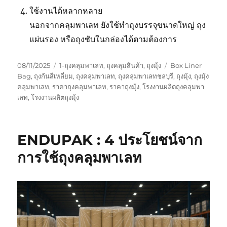
ใช้งานได้หลากหลาย
นอกจากคลุมพาเลท ยังใช้ทำถุงบรรจุขนาดใหญ่ ถุง
แผ่นรอง หรือถุงซับในกล่องได้ตามต้องการ
Posted
Categories
Tags
08/11/2025
1-ถุงคลุมพาเลท
,
ถุงคลุมสินค้า
,
ถุงมุ้ง
Box Liner
on
Bag
,
ถุงก้นสี่เหลี่ยม
,
ถุงคลุมพาเลท
,
ถุงคลุมพาเลทชลบุรี
,
ถุงมุ้ง
,
ถุงมุ้ง
คลุมพาเลท
,
ราคาถุงคลุมพาเลท
,
ราคาถุงมุ้ง
,
โรงงานผลิตถุงคลุมพา
เลท
,
โรงงานผลิตถุงมุ้ง
ENDUPAK : 4 ประโยชน์จาก
การใช้ถุงคลุมพาเลท