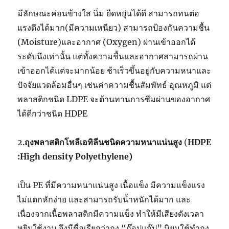
มีลักษณะค่อนข้างใส นิ่ม ยืดหยุ่นได้ดี สามารถทนต่อ
แรงดึงได้มาก(มีความเหนียว) สามารถป้องกันความชื้น
(Moisture)และอากาศ (Oxygen) ผ่านเข้าออกได้
ระดับนึงเท่านั้น แต่ทั้งความชื้นและอากาศสามารถผ่าน
เข้าออกได้แต่จะมากน้อย ช้าเร็วขึ้นอยู่กับความหนาและ
ปัจจัยแวดล้อมอื่นๆ เช่นค่าความชื้นสัมพัทธ์ อุณหภูมิ แต่
พลาสติกชนิด LDPE จะต้านทานการซึมผ่านของอากาศ
ได้ดีกว่าชนิด HDPE
2.
ถุงพลาสติกโพลีเอทิลีนชนิดความหนาแน่นสูง
(
HDPE
:High density Polyethylene)
เป็น PE ที่มีความหนาแน่นสูง เนื้อแข็ง มีความแข็งแรง
ไม่แตกหักง่าย และสามารถรับน้ำหนักได้มาก และ
เนื่องจากเนื้อพลาสติกมีความแข็ง ทำให้มีเสียงดังเวลา
หยิบใช้งาน จึงมีชื่อเรียกว่าถุง “ก๊อปแก๊ป” นิยมใช้ทำถุง