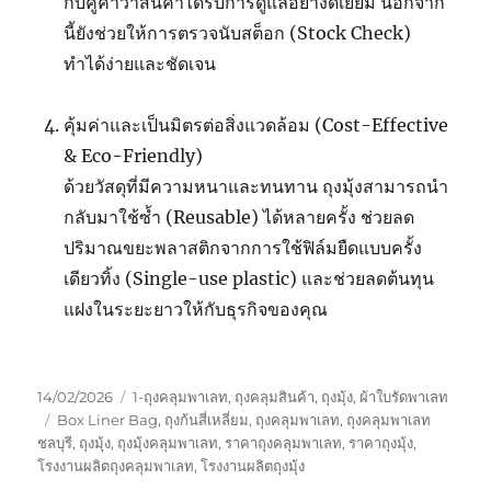
กับคู่ค้าว่าสินค้าได้รับการดูแลอย่างดีเยี่ยม นอกจาก
นี้ยังช่วยให้การตรวจนับสต็อก (Stock Check)
ทำได้ง่ายและชัดเจน
คุ้มค่าและเป็นมิตรต่อสิ่งแวดล้อม (Cost-Effective
& Eco-Friendly)
ด้วยวัสดุที่มีความหนาและทนทาน ถุงมุ้งสามารถนำ
กลับมาใช้ซ้ำ (Reusable) ได้หลายครั้ง ช่วยลด
ปริมาณขยะพลาสติกจากการใช้ฟิล์มยืดแบบครั้ง
เดียวทิ้ง (Single-use plastic) และช่วยลดต้นทุน
แฝงในระยะยาวให้กับธุรกิจของคุณ
Posted
Categories
14/02/2026
1-ถุงคลุมพาเลท
,
ถุงคลุมสินค้า
,
ถุงมุ้ง
,
ผ้าใบรัดพาเลท
on
Tags
Box Liner Bag
,
ถุงก้นสี่เหลี่ยม
,
ถุงคลุมพาเลท
,
ถุงคลุมพาเลท
ชลบุรี
,
ถุงมุ้ง
,
ถุงมุ้งคลุมพาเลท
,
ราคาถุงคลุมพาเลท
,
ราคาถุงมุ้ง
,
โรงงานผลิตถุงคลุมพาเลท
,
โรงงานผลิตถุงมุ้ง