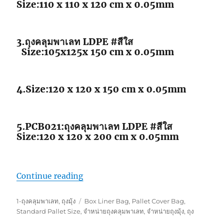
Size:110 x 110 x 120 cm x 0.05mm
3.ถุงคลุมพาเลท LDPE #สีใส
Size:105x125x 150 cm x 0.05mm
4.Size:120 x 120 x 150 cm x 0.05mm
5.PCB021:ถุงคลุมพาเลท LDPE #สีใส
Size:120 x 120 x 200 cm x 0.05mm
“ถุงคลุมพาเลทขนาดมาตรฐาน”
Continue reading
Categories
Tags
1-ถุงคลุมพาเลท
,
ถุงมุ้ง
Box Liner Bag
,
Pallet Cover Bag
,
Standard Pallet Size
,
จำหน่ายถุงคลุมพาเลท
,
จำหน่ายถุงมุ้ง
,
ถุง