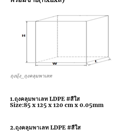
ถุงมุ้ง_ถุงคลุมพาเลท
1.ถุงคลุมพาเลท LDPE #สีใส
Size:85 x 125 x 120 cm x 0.05mm
2.ถุงคลุมพาเลท LDPE #สีใส