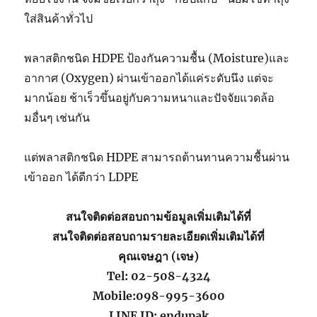
ใส่สินค้าทั่วไป
พลาสติกชนิด HDPE ป้องกันความชื้น (Moisture)และ
อากาศ (Oxygen) ผ่านเข้าออกได้แค่ระดับนึง แต่จะ
มากน้อย ช้าเร็วขึ้นอยู่กับความหนาและปัจจัยแวดล้อ
มอื่นๆ เช่นกัน
แต่พลาสติกชนิด HDPE สามารถต้านทานความชื้นผ่าน
เข้าออก ได้ดีกว่า LDPE
สนใจติดต่อสอบถามข้อมูลเพิ่มเติมได้ที่
สนใจติดต่อสอบถามรายละเอียดเพิ่มเติมได้ที่
คุณเจษฎา (เจษ)
Tel: 02-508-4324
Mobile:098-995-3600
LINE ID: endupak