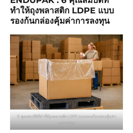
ENDUPAK : 6 คุณสมบัติที่
ทำให้ถุงพลาสติก LDPE แบบ
รองก้นกล่องคุ้มค่าการลงทุน
6 คุณสมบัติที่ทำให้ถุงพลาสติก LDPE แบบรองก้นกล่องคุ้มค่า
การลงทุน