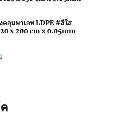
งคลุมพาเลท LDPE #สีใส
 120 x 200 cm x 0.05mm
“ถุงคลุมพาเลทขนาดมาตรฐาน”
g
้ค