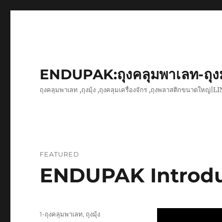
ENDUPAK:ถุงคลุมพาเลท-ถุง
ถุงคลุมพาเลท ,ถุงมุ้ง ,ถุงคลุมเครื่องจักร ,ถุงพลาสติกขนาดใหญ่
FEATURED
ENDUPAK Introdu
Categories
1-ถุงคลุมพาเลท
,
ถุงมุ้ง