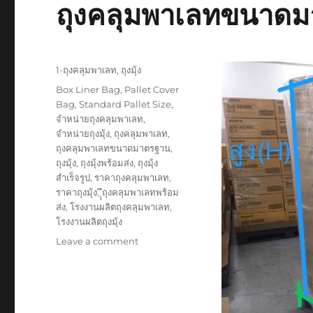
ถุงคลุมพาเลทขนาด
Categories
1-ถุงคลุมพาเลท
,
ถุงมุ้ง
Tags
Box Liner Bag
,
Pallet Cover
Bag
,
Standard Pallet Size
,
จำหน่ายถุงคลุมพาเลท
,
จำหน่ายถุงมุ้ง
,
ถุงคลุมพาเลท
,
ถุงคลุมพาเลทขนาดมาตรฐาน
,
ถุงมุ้ง
,
ถุงมุ้งพร้อมส่ง
,
ถุงมุ้ง
สำเร็จรูป
,
ราคาถุงคลุมพาเลท
,
ราคาถุงมุ้ง
,
ุุึถุงคลุมพาเลทพร้อม
ส่ง
,
โรงงานผลิตถุงคลุมพาเลท
,
โรงงานผลิตถุงมุ้ง
on
Leave a comment
ถุง
คลุม
พา
เลท