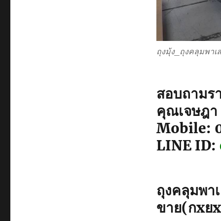
ขนาด
มาตรฐาน
ถุงมุ้ง_ถุงคลุมพาเ
สอบถามราย
คุณเจษฎา 
Mobile:
LINE ID:
ถุงคลุมพา
ขาย(กxยx