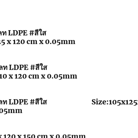
เลท LDPE #สีใส
125 x 120 cm x 0.05mm
เลท LDPE #สีใส
 110 x 120 cm x 0.05mm
มพาเลท LDPE #สีใส Size:105x125
0.05mm
 x 120 x 150 cm x 0.05mm