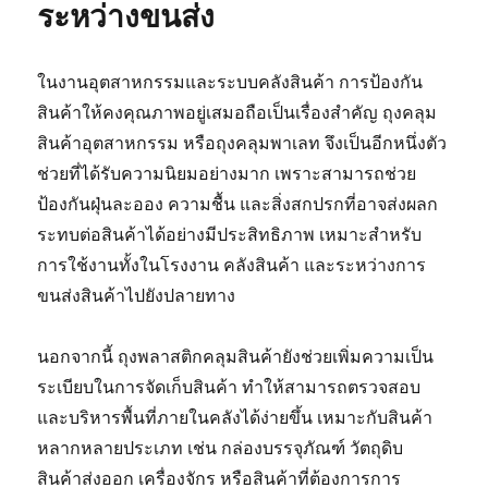
ระหว่างขนส่ง
Plastic
ในงานอุตสาหกรรมและระบบคลังสินค้า การป้องกัน
สินค้าให้คงคุณภาพอยู่เสมอถือเป็นเรื่องสำคัญ ถุงคลุม
สินค้าอุตสาหกรรม หรือถุงคลุมพาเลท จึงเป็นอีกหนึ่งตัว
ช่วยที่ได้รับความนิยมอย่างมาก เพราะสามารถช่วย
ป้องกันฝุ่นละออง ความชื้น และสิ่งสกปรกที่อาจส่งผลก
ระทบต่อสินค้าได้อย่างมีประสิทธิภาพ เหมาะสำหรับ
การใช้งานทั้งในโรงงาน คลังสินค้า และระหว่างการ
ขนส่งสินค้าไปยังปลายทาง
นอกจากนี้ ถุงพลาสติกคลุมสินค้ายังช่วยเพิ่มความเป็น
ระเบียบในการจัดเก็บสินค้า ทำให้สามารถตรวจสอบ
และบริหารพื้นที่ภายในคลังได้ง่ายขึ้น เหมาะกับสินค้า
หลากหลายประเภท เช่น กล่องบรรจุภัณฑ์ วัตถุดิบ
สินค้าส่งออก เครื่องจักร หรือสินค้าที่ต้องการการ