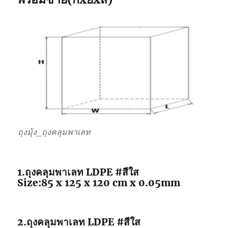
ถุงมุ้ง_ถุงคลุมพาเลท
1.ถุงคลุมพาเลท LDPE #สีใส
Size:85 x 125 x 120 cm x 0.05mm
2.ถุงคลุมพาเลท LDPE #สีใส