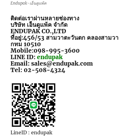
Endupak-เอ็นดูแพ้ค
ติดต่อเราผ่านหลายช่องทาง
บริษัท เอ็นดูแพ้ค จำกัด
ENDUPAK CO.,LTD
ที่อยู่:456/53 สามวาตะวันตก คลองสามวา
กทม 10510
Mobile:098-995-3600
LINE ID:
endupak
Email: sales@endupak.com
Tel: 02-508-4324
LineID : endupak