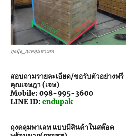
ถุงมุ้ง_ถุงคลุมพาเลท
สอบถามรายละเอียด/ขอรับตัวอย่างฟรี
คุณเจษฎา (เจษ)
Mobile: 098-995-3600
LINE ID:
endupak
ถุงคลุมพาเลท แบบมีสินค้าในสต๊อค
พร้อมขาย(กxยxส)