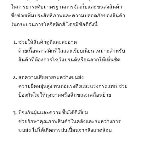
ในการยกระดับมาตรฐานการจัดเก็บและขนส่งสินค้า
ซึ่งช่วยเพิ่มประสิทธิภาพและความปลอดภัยของสินค้า
ในกระบวนการโลจิสติกส์ โดยมีข้อดีดังนี้
ช่วยให้สินค้าดูดีและสะอาด
ด้วยเนื้อพลาสติกที่ใสและเรียบเนียน เหมาะสำหรับ
สินค้าที่ต้องการโชว์แบรนด์หรือฉลากให้เห็นชัด
ลดความเสียหายระหว่างขนส่ง
ความยืดหยุ่นสูง ทนต่อแรงดึงและแรงกระแทก ช่วย
ป้องกันไม่ให้ถุงขาดหรือฉีกขณะเคลื่อนย้าย
ป้องกันฝุ่นและความชื้นได้ดีเยี่ยม
ช่วยรักษาคุณภาพสินค้าในคลังและระหว่างการ
ขนส่ง ไม่ให้เกิดการปนเปื้อนจากสิ่งแวดล้อม