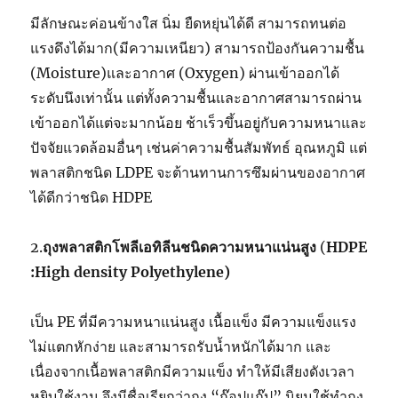
มีลักษณะค่อนข้างใส นิ่ม ยืดหยุ่นได้ดี สามารถทนต่อ
แรงดึงได้มาก(มีความเหนียว) สามารถป้องกันความชื้น
(Moisture)และอากาศ (Oxygen) ผ่านเข้าออกได้
ระดับนึงเท่านั้น แต่ทั้งความชื้นและอากาศสามารถผ่าน
เข้าออกได้แต่จะมากน้อย ช้าเร็วขึ้นอยู่กับความหนาและ
ปัจจัยแวดล้อมอื่นๆ เช่นค่าความชื้นสัมพัทธ์ อุณหภูมิ แต่
พลาสติกชนิด LDPE จะต้านทานการซึมผ่านของอากาศ
ได้ดีกว่าชนิด HDPE
2.
ถุงพลาสติกโพลีเอทิลีนชนิดความหนาแน่นสูง
(
HDPE
:High density Polyethylene)
เป็น PE ที่มีความหนาแน่นสูง เนื้อแข็ง มีความแข็งแรง
ไม่แตกหักง่าย และสามารถรับน้ำหนักได้มาก และ
เนื่องจากเนื้อพลาสติกมีความแข็ง ทำให้มีเสียงดังเวลา
หยิบใช้งาน จึงมีชื่อเรียกว่าถุง “ก๊อปแก๊ป” นิยมใช้ทำถุง