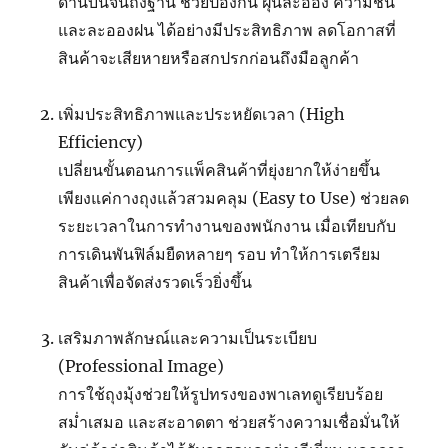
ด้านบนจนถึงฐาน ช่วยป้องกัน ฝุ่นละออง ความชื้น
และละอองฝน ได้อย่างมีประสิทธิภาพ ลดโอกาสที่
สินค้าจะเสียหายหรือสกปรกก่อนถึงมือลูกค้า
เพิ่มประสิทธิภาพและประหยัดเวลา (High
Efficiency)
เปลี่ยนขั้นตอนการแพ็คสินค้าที่ยุ่งยากให้ง่ายขึ้น
เพียงแค่กางถุงแล้วสวมคลุม (Easy to Use) ช่วยลด
ระยะเวลาในการทำงานของพนักงาน เมื่อเทียบกับ
การเดินพันฟิล์มยืดหลายๆ รอบ ทำให้การเตรียม
สินค้าเพื่อจัดส่งรวดเร็วยิ่งขึ้น
เสริมภาพลักษณ์และความเป็นระเบียบ
(Professional Image)
การใช้ถุงมุ้งช่วยให้รูปทรงของพาเลทดูเรียบร้อย
สม่ำเสมอ และสะอาดตา ช่วยสร้างความเชื่อมั่นให้