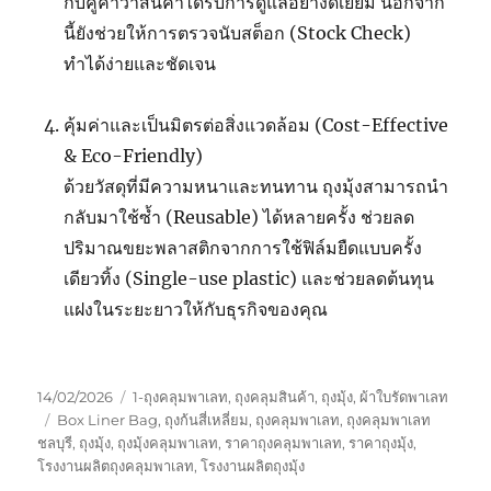
กับคู่ค้าว่าสินค้าได้รับการดูแลอย่างดีเยี่ยม นอกจาก
นี้ยังช่วยให้การตรวจนับสต็อก (Stock Check)
ทำได้ง่ายและชัดเจน
คุ้มค่าและเป็นมิตรต่อสิ่งแวดล้อม (Cost-Effective
& Eco-Friendly)
ด้วยวัสดุที่มีความหนาและทนทาน ถุงมุ้งสามารถนำ
กลับมาใช้ซ้ำ (Reusable) ได้หลายครั้ง ช่วยลด
ปริมาณขยะพลาสติกจากการใช้ฟิล์มยืดแบบครั้ง
เดียวทิ้ง (Single-use plastic) และช่วยลดต้นทุน
แฝงในระยะยาวให้กับธุรกิจของคุณ
Posted
Categories
14/02/2026
1-ถุงคลุมพาเลท
,
ถุงคลุมสินค้า
,
ถุงมุ้ง
,
ผ้าใบรัดพาเลท
on
Tags
Box Liner Bag
,
ถุงก้นสี่เหลี่ยม
,
ถุงคลุมพาเลท
,
ถุงคลุมพาเลท
ชลบุรี
,
ถุงมุ้ง
,
ถุงมุ้งคลุมพาเลท
,
ราคาถุงคลุมพาเลท
,
ราคาถุงมุ้ง
,
โรงงานผลิตถุงคลุมพาเลท
,
โรงงานผลิตถุงมุ้ง