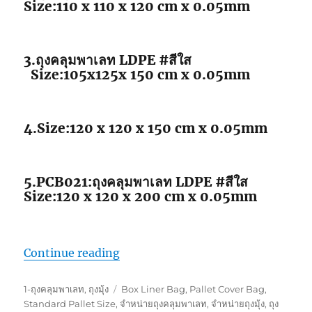
Size:110 x 110 x 120 cm x 0.05mm
3.ถุงคลุมพาเลท LDPE #สีใส
Size:105x125x 150 cm x 0.05mm
4.Size:120 x 120 x 150 cm x 0.05mm
5.PCB021:ถุงคลุมพาเลท LDPE #สีใส
Size:120 x 120 x 200 cm x 0.05mm
“ถุงคลุมพาเลทขนาดมาตรฐาน”
Continue reading
Categories
Tags
1-ถุงคลุมพาเลท
,
ถุงมุ้ง
Box Liner Bag
,
Pallet Cover Bag
,
Standard Pallet Size
,
จำหน่ายถุงคลุมพาเลท
,
จำหน่ายถุงมุ้ง
,
ถุง