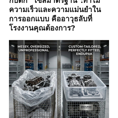
กับดัก “ไซส์มาตรฐาน”:ทำไม
ความเร็วและความแม่นยำใน
การออกแบบ คืออาวุธลับที่
โรงงานคุณต้องการ?