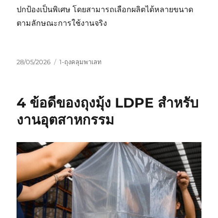
ปกป้องเป็นพิเศษ โดยสามารถเลือกผลิตได้หลายขนาด
ตามลักษณะการใช้งานจริง
Posted
Categories
28/05/2026
1-ถุงคลุมพาเลท
on
4 ข้อดีของถุงมุ้ง LDPE สำหรับ
งานอุตสาหกรรม