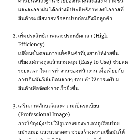
ด้านบนจนถึงฐาน ช่วยป้องกัน ฝุ่นละออง ความชื้น
และละอองฝน ได้อย่างมีประสิทธิภาพ ลดโอกาสที่
สินค้าจะเสียหายหรือสกปรกก่อนถึงมือลูกค้า
เพิ่มประสิทธิภาพและประหยัดเวลา (High
Efficiency)
เปลี่ยนขั้นตอนการแพ็คสินค้าที่ยุ่งยากให้ง่ายขึ้น
เพียงแค่กางถุงแล้วสวมคลุม (Easy to Use) ช่วยลด
ระยะเวลาในการทำงานของพนักงาน เมื่อเทียบกับ
การเดินพันฟิล์มยืดหลายๆ รอบ ทำให้การเตรียม
สินค้าเพื่อจัดส่งรวดเร็วยิ่งขึ้น
เสริมภาพลักษณ์และความเป็นระเบียบ
(Professional Image)
การใช้ถุงมุ้งช่วยให้รูปทรงของพาเลทดูเรียบร้อย
สม่ำเสมอ และสะอาดตา ช่วยสร้างความเชื่อมั่นให้