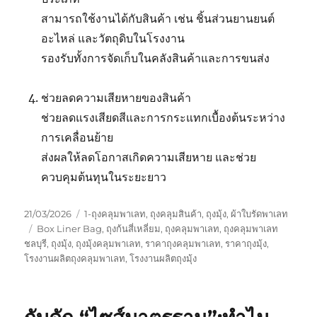
สามารถใช้งานได้กับสินค้า เช่น ชิ้นส่วนยานยนต์
อะไหล่ และวัตถุดิบในโรงงาน
รองรับทั้งการจัดเก็บในคลังสินค้าและการขนส่ง
ช่วยลดความเสียหายของสินค้า
ช่วยลดแรงเสียดสีและการกระแทกเบื้องต้นระหว่าง
การเคลื่อนย้าย
ส่งผลให้ลดโอกาสเกิดความเสียหาย และช่วย
ควบคุมต้นทุนในระยะยาว
Posted
Categories
21/03/2026
1-ถุงคลุมพาเลท
,
ถุงคลุมสินค้า
,
ถุงมุ้ง
,
ผ้าใบรัดพาเลท
on
Tags
Box Liner Bag
,
ถุงก้นสี่เหลี่ยม
,
ถุงคลุมพาเลท
,
ถุงคลุมพาเลท
ชลบุรี
,
ถุงมุ้ง
,
ถุงมุ้งคลุมพาเลท
,
ราคาถุงคลุมพาเลท
,
ราคาถุงมุ้ง
,
โรงงานผลิตถุงคลุมพาเลท
,
โรงงานผลิตถุงมุ้ง