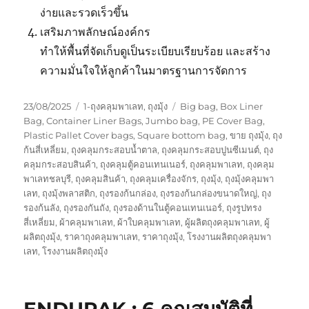
ง่ายและรวดเร็วขึ้น
เสริมภาพลักษณ์องค์กร
ทำให้พื้นที่จัดเก็บดูเป็นระเบียบเรียบร้อย และสร้าง
ความมั่นใจให้ลูกค้าในมาตรฐานการจัดการ
Posted
Categories
Tags
23/08/2025
1-ถุงคลุมพาเลท
,
ถุงมุ้ง
Big bag
,
Box Liner
on
Bag
,
Container Liner Bags
,
Jumbo bag
,
PE Cover Bag
,
Plastic Pallet Cover bags
,
Square bottom bag
,
ขาย ถุงมุ้ง
,
ถุง
ก้นสี่เหลี่ยม
,
ถุงคลุมกระสอบน้ำตาล
,
ถุงคลุมกระสอบปูนซีเมนต์
,
ถุง
คลุมกระสอบสินค้า
,
ถุงคลุมตู้คอนเทนเนอร์
,
ถุงคลุมพาเลท
,
ถุงคลุม
พาเลทชลบุรี
,
ถุงคลุมสินค้า
,
ถุงคลุมเครื่องจักร
,
ถุงมุ้ง
,
ถุงมุ้งคลุมพา
เลท
,
ถุงมุ้งพลาสติก
,
ถุงรองก้นกล่อง
,
ถุงรองก้นกล่องขนาดใหญ่
,
ถุง
รองก้นลัง
,
ถุงรองกันถัง
,
ถุงรองด้านในตู้คอนเทนเนอร์
,
ถุงรูปทรง
สี่เหลี่ยม
,
ผ้าคลุมพาเลท
,
ผ้าใบคลุมพาเลท
,
ผู้ผลิตถุงคลุมพาเลท
,
ผู้
ผลิตถุงมุ้ง
,
ราคาถุงคลุมพาเลท
,
ราคาถุงมุ้ง
,
โรงงานผลิตถุงคลุมพา
เลท
,
โรงงานผลิตถุงมุ้ง