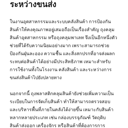
ระหว่างขนส่ง
Plastic
ในงานอุตสาหกรรมและระบบคลังสินค้า การป้องกัน
สินค้าให้คงคุณภาพอยู่เสมอถือเป็นเรื่องสำคัญ ถุงคลุม
สินค้าอุตสาหกรรม หรือถุงคลุมพาเลท จึงเป็นอีกหนึ่งตัว
ช่วยที่ได้รับความนิยมอย่างมาก เพราะสามารถช่วย
ป้องกันฝุ่นละออง ความชื้น และสิ่งสกปรกที่อาจส่งผลก
ระทบต่อสินค้าได้อย่างมีประสิทธิภาพ เหมาะสำหรับ
การใช้งานทั้งในโรงงาน คลังสินค้า และระหว่างการ
ขนส่งสินค้าไปยังปลายทาง
นอกจากนี้ ถุงพลาสติกคลุมสินค้ายังช่วยเพิ่มความเป็น
ระเบียบในการจัดเก็บสินค้า ทำให้สามารถตรวจสอบ
และบริหารพื้นที่ภายในคลังได้ง่ายขึ้น เหมาะกับสินค้า
หลากหลายประเภท เช่น กล่องบรรจุภัณฑ์ วัตถุดิบ
สินค้าส่งออก เครื่องจักร หรือสินค้าที่ต้องการการ