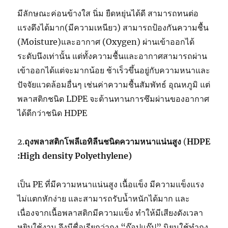
มีลักษณะค่อนข้างใส นิ่ม ยืดหยุ่นได้ดี สามารถทนต่อ
แรงดึงได้มาก(มีความเหนียว) สามารถป้องกันความชื้น
(Moisture)และอากาศ (Oxygen) ผ่านเข้าออกได้
ระดับนึงเท่านั้น แต่ทั้งความชื้นและอากาศสามารถผ่าน
เข้าออกได้แต่จะมากน้อย ช้าเร็วขึ้นอยู่กับความหนาและ
ปัจจัยแวดล้อมอื่นๆ เช่นค่าความชื้นสัมพัทธ์ อุณหภูมิ แต่
พลาสติกชนิด LDPE จะต้านทานการซึมผ่านของอากาศ
ได้ดีกว่าชนิด HDPE
2.
ถุงพลาสติกโพลีเอทิลีนชนิดความหนาแน่นสูง
(
HDPE
:High density Polyethylene)
เป็น PE ที่มีความหนาแน่นสูง เนื้อแข็ง มีความแข็งแรง
ไม่แตกหักง่าย และสามารถรับน้ำหนักได้มาก และ
เนื่องจากเนื้อพลาสติกมีความแข็ง ทำให้มีเสียงดังเวลา
หยิบใช้งาน จึงมีชื่อเรียกว่าถุง “ก๊อปแก๊ป” นิยมใช้ทำถุง