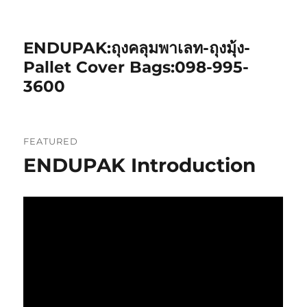
ENDUPAK:ถุงคลุมพาเลท-ถุงมุ้ง-
Pallet Cover Bags:098-995-
3600
FEATURED
ENDUPAK Introduction