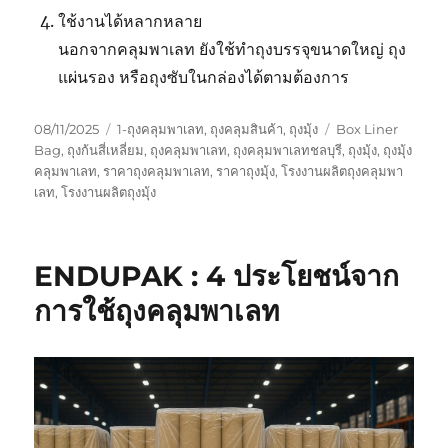
ใช้งานได้หลากหลาย
นอกจากคลุมพาเลท ยังใช้ทำถุงบรรจุขนาดใหญ่ ถุง
แผ่นรอง หรือถุงซับในกล่องได้ตามต้องการ
Posted
Categories
Tags
08/11/2025
1-ถุงคลุมพาเลท
,
ถุงคลุมสินค้า
,
ถุงมุ้ง
Box Liner
on
Bag
,
ถุงก้นสี่เหลี่ยม
,
ถุงคลุมพาเลท
,
ถุงคลุมพาเลทชลบุรี
,
ถุงมุ้ง
,
ถุงมุ้ง
คลุมพาเลท
,
ราคาถุงคลุมพาเลท
,
ราคาถุงมุ้ง
,
โรงงานผลิตถุงคลุมพา
เลท
,
โรงงานผลิตถุงมุ้ง
ENDUPAK : 4 ประโยชน์จาก
การใช้ถุงคลุมพาเลท