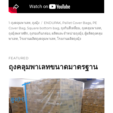
Categories
Tags
1-ถุงคลุมพาเลท
,
ถุงมุ้ง
ENDUPAK
,
Pallet Cover Bags
,
PE
Cover Bag
,
Square bottom bag
,
ถุงก้นสี่เหลี่ยม
,
ถุงคลุมพาเลท
,
ถุงมุ้งพลาสติก
,
ถุงรองก้นกล่อง
,
ผลิตและจำหน่ายถุงมุ้ง
,
ผู้ผลิตถุงคลุม
พาเลท
,
โรงงานผลิตถุงคลุมพาเลท
,
โรงงานผลิตถุงมุ้ง
FEATURED
ถุงคลุมพาเลทขนาดมาตรฐาน