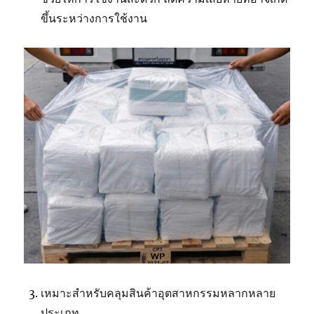
ขึ้นระหว่างการใช้งาน
เหมาะสำหรับคลุมสินค้าอุตสาหกรรมหลากหลาย
ประเภท