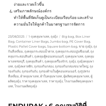
ง่ายและรวดเร็วขึ้น
เสริมภาพลักษณ์องค์กร
ทำให้พื้นที่จัดเก็บดูเป็นระเบียบเรียบร้อย และสร้าง
ความมั่นใจให้ลูกค้าในมาตรฐานการจัดการ
Posted
Categories
Tags
23/08/2025
1-ถุงคลุมพาเลท
,
ถุงมุ้ง
Big bag
,
Box Liner
on
Bag
,
Container Liner Bags
,
Jumbo bag
,
PE Cover Bag
,
Plastic Pallet Cover bags
,
Square bottom bag
,
ขาย ถุงมุ้ง
,
ถุง
ก้นสี่เหลี่ยม
,
ถุงคลุมกระสอบน้ำตาล
,
ถุงคลุมกระสอบปูนซีเมนต์
,
ถุง
คลุมกระสอบสินค้า
,
ถุงคลุมตู้คอนเทนเนอร์
,
ถุงคลุมพาเลท
,
ถุงคลุม
พาเลทชลบุรี
,
ถุงคลุมสินค้า
,
ถุงคลุมเครื่องจักร
,
ถุงมุ้ง
,
ถุงมุ้งคลุมพา
เลท
,
ถุงมุ้งพลาสติก
,
ถุงรองก้นกล่อง
,
ถุงรองก้นกล่องขนาดใหญ่
,
ถุง
รองก้นลัง
,
ถุงรองกันถัง
,
ถุงรองด้านในตู้คอนเทนเนอร์
,
ถุงรูปทรง
สี่เหลี่ยม
,
ผ้าคลุมพาเลท
,
ผ้าใบคลุมพาเลท
,
ผู้ผลิตถุงคลุมพาเลท
,
ผู้
ผลิตถุงมุ้ง
,
ราคาถุงคลุมพาเลท
,
ราคาถุงมุ้ง
,
โรงงานผลิตถุงคลุมพา
เลท
,
โรงงานผลิตถุงมุ้ง