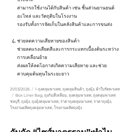
สามารถใช้งานได้กับสินค้า เช่น ชิ้นส่วนยานยนต์
อะไหล่ และวัตถุดิบในโรงงาน
รองรับทั้งการจัดเก็บในคลังสินค้าและการขนส่ง
ช่วยลดความเสียหายของสินค้า
ช่วยลดแรงเสียดสีและการกระแทกเบื้องต้นระหว่าง
การเคลื่อนย้าย
ส่งผลให้ลดโอกาสเกิดความเสียหาย และช่วย
ควบคุมต้นทุนในระยะยาว
Posted
Categories
21/03/2026
1-ถุงคลุมพาเลท
,
ถุงคลุมสินค้า
,
ถุงมุ้ง
,
ผ้าใบรัดพาเลท
on
Tags
Box Liner Bag
,
ถุงก้นสี่เหลี่ยม
,
ถุงคลุมพาเลท
,
ถุงคลุมพาเลท
ชลบุรี
,
ถุงมุ้ง
,
ถุงมุ้งคลุมพาเลท
,
ราคาถุงคลุมพาเลท
,
ราคาถุงมุ้ง
,
โรงงานผลิตถุงคลุมพาเลท
,
โรงงานผลิตถุงมุ้ง