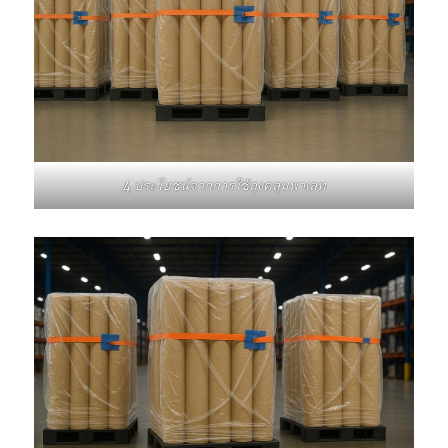
4 ประโยชน์จากการใช้ถุงคลุมพาเลท