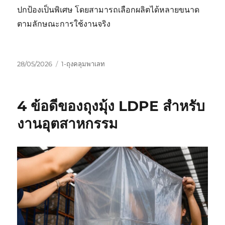
ปกป้องเป็นพิเศษ โดยสามารถเลือกผลิตได้หลายขนาด
ตามลักษณะการใช้งานจริง
Posted
Categories
28/05/2026
1-ถุงคลุมพาเลท
on
4 ข้อดีของถุงมุ้ง LDPE สำหรับ
งานอุตสาหกรรม