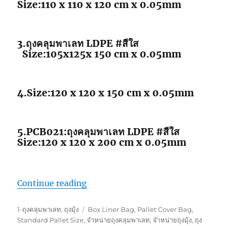
Size:110 x 110 x 120 cm x 0.05mm
3.ถุงคลุมพาเลท LDPE #สีใส
Size:105x125x 150 cm x 0.05mm
4.Size:120 x 120 x 150 cm x 0.05mm
5.PCB021:ถุงคลุมพาเลท LDPE #สีใส
Size:120 x 120 x 200 cm x 0.05mm
“ถุงคลุมพาเลทขนาดมาตรฐาน”
Continue reading
Categories
Tags
1-ถุงคลุมพาเลท
,
ถุงมุ้ง
Box Liner Bag
,
Pallet Cover Bag
,
Standard Pallet Size
,
จำหน่ายถุงคลุมพาเลท
,
จำหน่ายถุงมุ้ง
,
ถุง