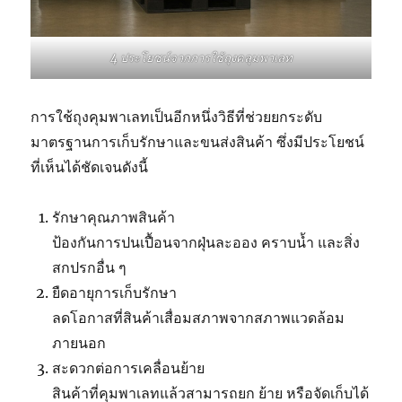
4 ประโยชน์จากการใช้ถุงคลุมพาเลท
การใช้ถุงคุมพาเลทเป็นอีกหนึ่งวิธีที่ช่วยยกระดับ
มาตรฐานการเก็บรักษาและขนส่งสินค้า ซึ่งมีประโยชน์
ที่เห็นได้ชัดเจนดังนี้
รักษาคุณภาพสินค้า
ป้องกันการปนเปื้อนจากฝุ่นละออง คราบน้ำ และสิ่ง
สกปรกอื่น ๆ
ยืดอายุการเก็บรักษา
ลดโอกาสที่สินค้าเสื่อมสภาพจากสภาพแวดล้อม
ภายนอก
สะดวกต่อการเคลื่อนย้าย
สินค้าที่คุมพาเลทแล้วสามารถยก ย้าย หรือจัดเก็บได้