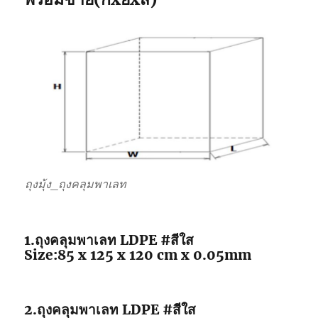
ถุงมุ้ง_ถุงคลุมพาเลท
1.ถุงคลุมพาเลท LDPE #สีใส
Size:85 x 125 x 120 cm x 0.05mm
2.ถุงคลุมพาเลท LDPE #สีใส