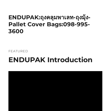
ENDUPAK:ถุงคลุมพาเลท-ถุงมุ้ง-
Pallet Cover Bags:098-995-
3600
FEATURED
ENDUPAK Introduction