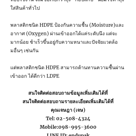
ใส่สินค้าทั่วไป
พลาสติกชนิด HDPE ป้องกันความชื้น (Moisture)และ
อากาศ (Oxygen) ผ่านเข้าออกได้แค่ระดับนึง แต่จะ
มากน้อย ช้าเร็วขึ้นอยู่กับความหนาและปัจจัยแวดล้อ
มอื่นๆ เช่นกัน
แต่พลาสติกชนิด HDPE สามารถต้านทานความชื้นผ่าน
เข้าออก ได้ดีกว่า LDPE
สนใจติดต่อสอบถามข้อมูลเพิ่มเติมได้ที่
สนใจติดต่อสอบถามรายละเอียดเพิ่มเติมได้ที่
คุณเจษฎา (เจษ)
Tel: 02-508-4324
Mobile:098-995-3600
LINE ID: endupak