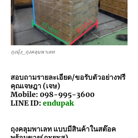
ถุงมุ้ง_ถุงคลุมพาเลท
สอบถามรายละเอียด/ขอรับตัวอย่างฟรี
คุณเจษฎา (เจษ)
Mobile: 098-995-3600
LINE ID:
endupak
ถุงคลุมพาเลท แบบมีสินค้าในสต๊อค
พร้อมขาย(กxยxส)