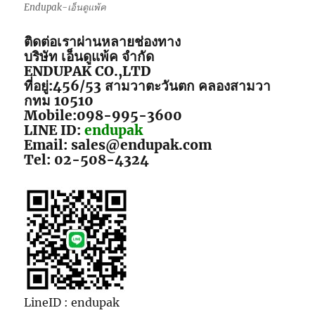
Endupak-เอ็นดูแพ้ค
ติดต่อเราผ่านหลายช่องทาง
บริษัท เอ็นดูแพ้ค จำกัด
ENDUPAK CO.,LTD
ที่อยู่:456/53 สามวาตะวันตก คลองสามวา
กทม 10510
Mobile:098-995-3600
LINE ID:
endupak
Email: sales@endupak.com
Tel: 02-508-4324
LineID : endupak