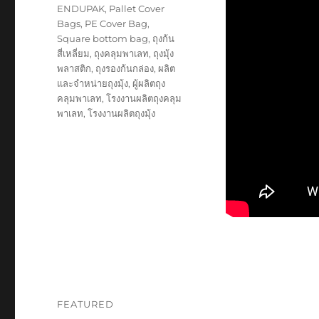
Tags
ENDUPAK
,
Pallet Cover
Bags
,
PE Cover Bag
,
Square bottom bag
,
ถุงก้น
สี่เหลี่ยม
,
ถุงคลุมพาเลท
,
ถุงมุ้ง
พลาสติก
,
ถุงรองก้นกล่อง
,
ผลิต
และจำหน่ายถุงมุ้ง
,
ผู้ผลิตถุง
คลุมพาเลท
,
โรงงานผลิตถุงคลุม
พาเลท
,
โรงงานผลิตถุงมุ้ง
FEATURED