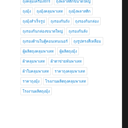
ถุงคลุมเครื่องจักร
ถุงพลาสติกขนาดใหญ่
ถุงมุ้ง
ถุงมุ้งคลุมพาเลท
ถุงมุ้งพลาสติก
ถุงมุ้งสำเร็จรูป
ถุงรองกันถัง
ถุงรองก้นกล่อง
ถุงรองก้นกล่องขนาดใหญ่
ถุงรองก้นลัง
ถุงรองด้านในตู้คอนเทนเนอร์
ถุงรูปทรงสี่เหลี่ยม
ผู้ผลิตถุงคลุมพาเลท
ผู้ผลิตถุงมุ้ง
ผ้าคลุมพาเลท
ผ้าตาข่ายพันพาเลท
ผ้าใบคลุมพาเลท
ราคาถุงคลุมพาเลท
ราคาถุงมุ้ง
โรงงานผลิตถุงคลุมพาเลท
โรงงานผลิตถุงมุ้ง