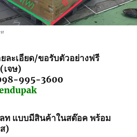
ลท
ละเอียด/ขอรับตัวอย่างฟรี
(เจษ)
 098-995-3600
endupak
เลท แบบมีสินค้าในสต๊อค พร้อม
ส)