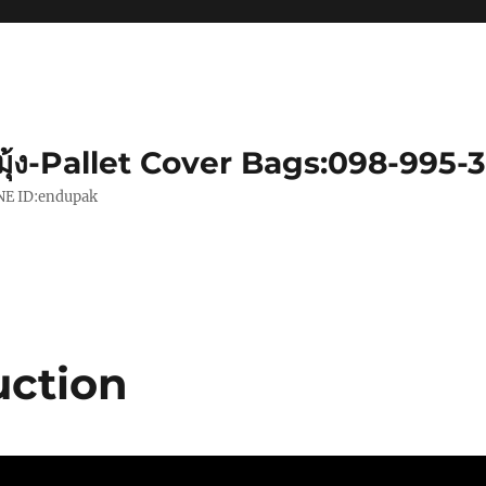
มุ้ง-Pallet Cover Bags:098-995-
|LINE ID:endupak
ction