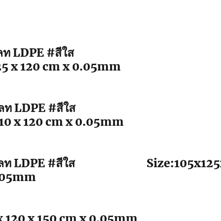
เลท LDPE #สีใส
125 x 120 cm x 0.05mm
เลท LDPE #สีใส
 110 x 120 cm x 0.05mm
มพาเลท LDPE #สีใส Size:105x125
0.05mm
 x 120 x 150 cm x 0.05mm