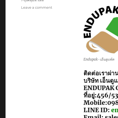
on
Leave a comment
ENDUPAK-
เอ็น
ดู
แพ้ค
Endupak-เอ็นดูแพ้ค
ติดต่อเราผ่
บริษัท เอ็นดู
ENDUPAK 
ที่อยู่:456
Mobile:09
LINE ID:
e
Email: sa