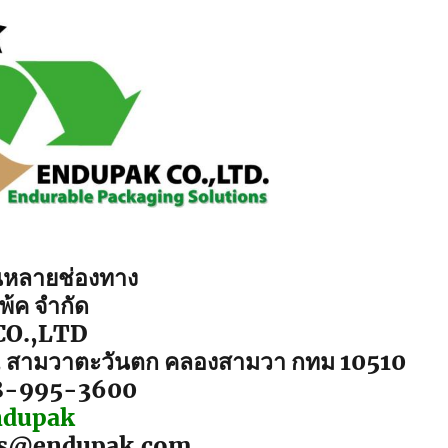
านหลายช่องทาง
แพ้ค จำกัด
CO.,LTD
/53 สามวาตะวันตก คลองสามวา กทม 10510
8-995-3600
ndupak
les@endupak.com