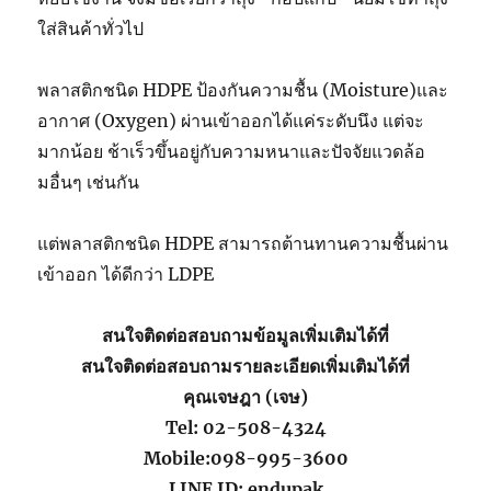
ใส่สินค้าทั่วไป
พลาสติกชนิด HDPE ป้องกันความชื้น (Moisture)และ
อากาศ (Oxygen) ผ่านเข้าออกได้แค่ระดับนึง แต่จะ
มากน้อย ช้าเร็วขึ้นอยู่กับความหนาและปัจจัยแวดล้อ
มอื่นๆ เช่นกัน
แต่พลาสติกชนิด HDPE สามารถต้านทานความชื้นผ่าน
เข้าออก ได้ดีกว่า LDPE
สนใจติดต่อสอบถามข้อมูลเพิ่มเติมได้ที่
สนใจติดต่อสอบถามรายละเอียดเพิ่มเติมได้ที่
คุณเจษฎา (เจษ)
Tel: 02-508-4324
Mobile:098-995-3600
LINE ID: endupak