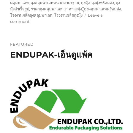
คลุมพาเลท
,
ถุงคลุมพาเลทขนาดมาตรฐาน
,
ถุงมุ้ง
,
ถุงมุ้งพร้อมส่ง
,
ถุง
มุ้งสำเร็จรูป
,
ราคาถุงคลุมพาเลท
,
ราคาถุงมุ้ง
,
ุุึถุงคลุมพาเลทพร้อมส่ง
,
โรงงานผลิตถุงคลุมพาเลท
,
โรงงานผลิตถุงมุ้ง
Leave a
on
comment
ถุง
คลุม
พา
FEATURED
เลท
ENDUPAK-เอ็นดูแพ้ค
ขนาด
มาตรฐาน