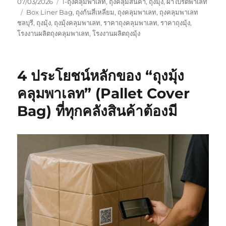
Posted
Categories
07/03/2026
1-ถุงคลุมพาเลท
,
ถุงคลุมสินค้า
,
ถุงมุ้ง
,
ผ้าใบรัดพาเลท
on
Tags
Box Liner Bag
,
ถุงก้นสี่เหลี่ยม
,
ถุงคลุมพาเลท
,
ถุงคลุมพาเลท
ชลบุรี
,
ถุงมุ้ง
,
ถุงมุ้งคลุมพาเลท
,
ราคาถุงคลุมพาเลท
,
ราคาถุงมุ้ง
,
โรงงานผลิตถุงคลุมพาเลท
,
โรงงานผลิตถุงมุ้ง
4 ประโยชน์หลักของ “ถุงมุ้ง
คลุมพาเลท” (Pallet Cover
Bag) ที่ทุกคลังสินค้าต้องมี