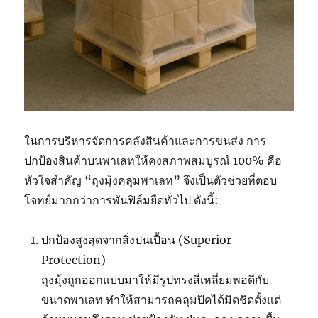
ในการบริหารจัดการคลังสินค้าและการขนส่ง การ
ปกป้องสินค้าบนพาเลทให้คงสภาพสมบูรณ์ 100% คือ
หัวใจสำคัญ “ถุงมุ้งคลุมพาเลท” จึงเป็นตัวช่วยที่ตอบ
โจทย์มากกว่าการพันฟิล์มยืดทั่วไป ดังนี้:
ปกป้องสูงสุดจากสิ่งปนเปื้อน (Superior
Protection)
ถุงมุ้งถูกออกแบบมาให้มีรูปทรงสี่เหลี่ยมพอดีกับ
ขนาดพาเลท ทำให้สามารถคลุมปิดได้มิดชิดตั้งแต่