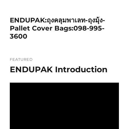
ENDUPAK:ถุงคลุมพาเลท-ถุงมุ้ง-
Pallet Cover Bags:098-995-
3600
FEATURED
ENDUPAK Introduction