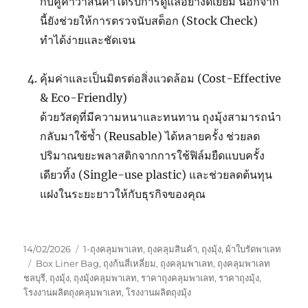
กับคู่ค้าว่าสินค้าได้รับการดูแลอย่างดีเยี่ยม นอกจาก
นี้ยังช่วยให้การตรวจนับสต็อก (Stock Check)
ทำได้ง่ายและชัดเจน
คุ้มค่าและเป็นมิตรต่อสิ่งแวดล้อม (Cost-Effective
& Eco-Friendly)
ด้วยวัสดุที่มีความหนาและทนทาน ถุงมุ้งสามารถนำ
กลับมาใช้ซ้ำ (Reusable) ได้หลายครั้ง ช่วยลด
ปริมาณขยะพลาสติกจากการใช้ฟิล์มยืดแบบครั้ง
เดียวทิ้ง (Single-use plastic) และช่วยลดต้นทุน
แฝงในระยะยาวให้กับธุรกิจของคุณ
Posted
Categories
14/02/2026
1-ถุงคลุมพาเลท
,
ถุงคลุมสินค้า
,
ถุงมุ้ง
,
ผ้าใบรัดพาเลท
on
Tags
Box Liner Bag
,
ถุงก้นสี่เหลี่ยม
,
ถุงคลุมพาเลท
,
ถุงคลุมพาเลท
ชลบุรี
,
ถุงมุ้ง
,
ถุงมุ้งคลุมพาเลท
,
ราคาถุงคลุมพาเลท
,
ราคาถุงมุ้ง
,
โรงงานผลิตถุงคลุมพาเลท
,
โรงงานผลิตถุงมุ้ง