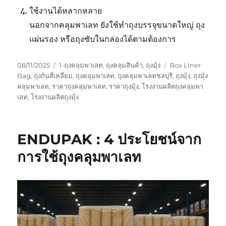
ใช้งานได้หลากหลาย
นอกจากคลุมพาเลท ยังใช้ทำถุงบรรจุขนาดใหญ่ ถุง
แผ่นรอง หรือถุงซับในกล่องได้ตามต้องการ
Posted
Categories
Tags
08/11/2025
1-ถุงคลุมพาเลท
,
ถุงคลุมสินค้า
,
ถุงมุ้ง
Box Liner
on
Bag
,
ถุงก้นสี่เหลี่ยม
,
ถุงคลุมพาเลท
,
ถุงคลุมพาเลทชลบุรี
,
ถุงมุ้ง
,
ถุงมุ้ง
คลุมพาเลท
,
ราคาถุงคลุมพาเลท
,
ราคาถุงมุ้ง
,
โรงงานผลิตถุงคลุมพา
เลท
,
โรงงานผลิตถุงมุ้ง
ENDUPAK : 4 ประโยชน์จาก
การใช้ถุงคลุมพาเลท