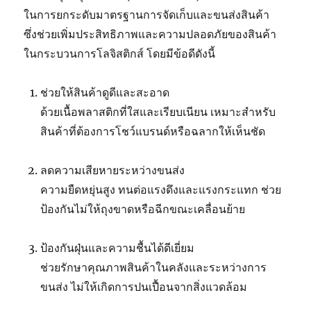
ในการยกระดับมาตรฐานการจัดเก็บและขนส่งสินค้า
ซึ่งช่วยเพิ่มประสิทธิภาพและความปลอดภัยของสินค้า
ในกระบวนการโลจิสติกส์ โดยมีข้อดีดังนี้
ช่วยให้สินค้าดูดีและสะอาด
ด้วยเนื้อพลาสติกที่ใสและเรียบเนียน เหมาะสำหรับ
สินค้าที่ต้องการโชว์แบรนด์หรือฉลากให้เห็นชัด
ลดความเสียหายระหว่างขนส่ง
ความยืดหยุ่นสูง ทนต่อแรงดึงและแรงกระแทก ช่วย
ป้องกันไม่ให้ถุงขาดหรือฉีกขณะเคลื่อนย้าย
ป้องกันฝุ่นและความชื้นได้ดีเยี่ยม
ช่วยรักษาคุณภาพสินค้าในคลังและระหว่างการ
ขนส่ง ไม่ให้เกิดการปนเปื้อนจากสิ่งแวดล้อม