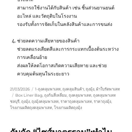
สามารถใช้งานได้กับสินค้า เช่น ชิ้นส่วนยานยนต์
อะไหล่ และวัตถุดิบในโรงงาน
รองรับทั้งการจัดเก็บในคลังสินค้าและการขนส่ง
ช่วยลดความเสียหายของสินค้า
ช่วยลดแรงเสียดสีและการกระแทกเบื้องต้นระหว่าง
การเคลื่อนย้าย
ส่งผลให้ลดโอกาสเกิดความเสียหาย และช่วย
ควบคุมต้นทุนในระยะยาว
Posted
Categories
21/03/2026
1-ถุงคลุมพาเลท
,
ถุงคลุมสินค้า
,
ถุงมุ้ง
,
ผ้าใบรัดพาเลท
on
Tags
Box Liner Bag
,
ถุงก้นสี่เหลี่ยม
,
ถุงคลุมพาเลท
,
ถุงคลุมพาเลท
ชลบุรี
,
ถุงมุ้ง
,
ถุงมุ้งคลุมพาเลท
,
ราคาถุงคลุมพาเลท
,
ราคาถุงมุ้ง
,
โรงงานผลิตถุงคลุมพาเลท
,
โรงงานผลิตถุงมุ้ง