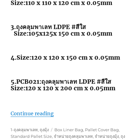
Size:110 x 110 x 120 cm x 0.05mm
3.ถุงคลุมพาเลท LDPE #สีใส
Size:105x125x 150 cm x 0.05mm
4.Size:120 x 120 x 150 cm x 0.05mm
5.PCB021:ถุงคลุมพาเลท LDPE #สีใส
Size:120 x 120 x 200 cm x 0.05mm
“ถุงคลุมพาเลทขนาดมาตรฐาน”
Continue reading
Categories
Tags
1-ถุงคลุมพาเลท
,
ถุงมุ้ง
Box Liner Bag
,
Pallet Cover Bag
,
Standard Pallet Size
,
จำหน่ายถุงคลุมพาเลท
,
จำหน่ายถุงมุ้ง
,
ถุง