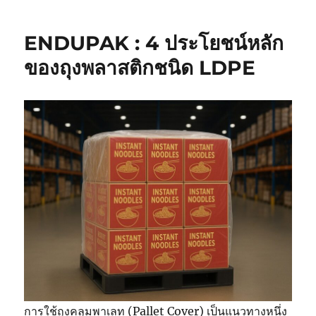
ENDUPAK : 4 ประโยชน์หลัก
ของถุงพลาสติกชนิด LDPE
การใช้ถุงคลุมพาเลท (Pallet Cover) เป็นแนวทางหนึ่ง