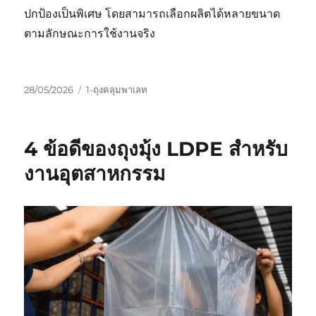
ปกป้องเป็นพิเศษ โดยสามารถเลือกผลิตได้หลายขนาด
ตามลักษณะการใช้งานจริง
Posted
Categories
28/05/2026
1-ถุงคลุมพาเลท
on
4 ข้อดีของถุงมุ้ง LDPE สำหรับ
งานอุตสาหกรรม