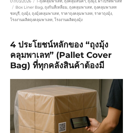
Posted
Categories
07/03/2026
1-ถุงคลุมพาเลท
,
ถุงคลุมสินค้า
,
ถุงมุ้ง
,
ผ้าใบรัดพาเลท
on
Tags
Box Liner Bag
,
ถุงก้นสี่เหลี่ยม
,
ถุงคลุมพาเลท
,
ถุงคลุมพาเลท
ชลบุรี
,
ถุงมุ้ง
,
ถุงมุ้งคลุมพาเลท
,
ราคาถุงคลุมพาเลท
,
ราคาถุงมุ้ง
,
โรงงานผลิตถุงคลุมพาเลท
,
โรงงานผลิตถุงมุ้ง
4 ประโยชน์หลักของ “ถุงมุ้ง
คลุมพาเลท” (Pallet Cover
Bag) ที่ทุกคลังสินค้าต้องมี