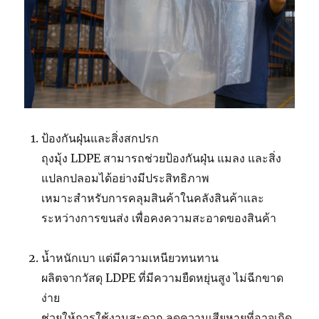
ป้องกันฝุ่นและสิ่งสกปรก
ถุงมุ้ง LDPE สามารถช่วยป้องกันฝุ่น แมลง และสิ่ง
แปลกปลอมได้อย่างมีประสิทธิภาพ
เหมาะสำหรับการคลุมสินค้าในคลังสินค้าและ
ระหว่างการขนส่ง เพื่อคงความสะอาดของสินค้า
น้ำหนักเบา แต่มีความเหนียวทนทาน
ผลิตจากวัสดุ LDPE ที่มีความยืดหยุ่นสูง ไม่ฉีกขาด
ง่าย
ช่วยให้การใช้งานสะดวก ลดความเสียหายที่อาจเกิด