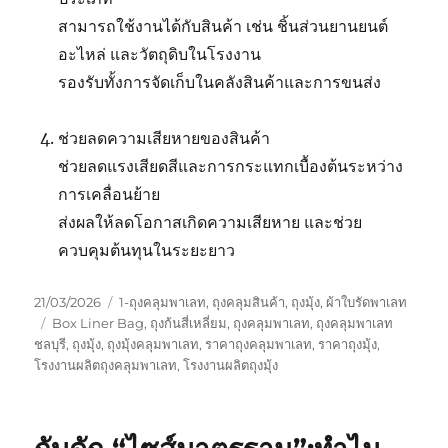
สามารถใช้งานได้กับสินค้า เช่น ชิ้นส่วนยานยนต์
อะไหล่ และวัตถุดิบในโรงงาน
รองรับทั้งการจัดเก็บในคลังสินค้าและการขนส่ง
ช่วยลดความเสียหายของสินค้า
ช่วยลดแรงเสียดสีและการกระแทกเบื้องต้นระหว่าง
การเคลื่อนย้าย
ส่งผลให้ลดโอกาสเกิดความเสียหาย และช่วย
ควบคุมต้นทุนในระยะยาว
Posted
Categories
21/03/2026
1-ถุงคลุมพาเลท
,
ถุงคลุมสินค้า
,
ถุงมุ้ง
,
ผ้าใบรัดพาเลท
on
Tags
Box Liner Bag
,
ถุงก้นสี่เหลี่ยม
,
ถุงคลุมพาเลท
,
ถุงคลุมพาเลท
ชลบุรี
,
ถุงมุ้ง
,
ถุงมุ้งคลุมพาเลท
,
ราคาถุงคลุมพาเลท
,
ราคาถุงมุ้ง
,
โรงงานผลิตถุงคลุมพาเลท
,
โรงงานผลิตถุงมุ้ง