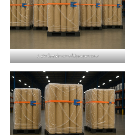
4 ประโยชน์จากการใช้ถุงคลุมพาเลท