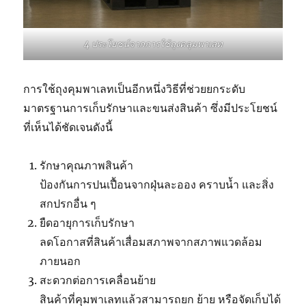
4 ประโยชน์จากการใช้ถุงคลุมพาเลท
การใช้ถุงคุมพาเลทเป็นอีกหนึ่งวิธีที่ช่วยยกระดับ
มาตรฐานการเก็บรักษาและขนส่งสินค้า ซึ่งมีประโยชน์
ที่เห็นได้ชัดเจนดังนี้
รักษาคุณภาพสินค้า
ป้องกันการปนเปื้อนจากฝุ่นละออง คราบน้ำ และสิ่ง
สกปรกอื่น ๆ
ยืดอายุการเก็บรักษา
ลดโอกาสที่สินค้าเสื่อมสภาพจากสภาพแวดล้อม
ภายนอก
สะดวกต่อการเคลื่อนย้าย
สินค้าที่คุมพาเลทแล้วสามารถยก ย้าย หรือจัดเก็บได้