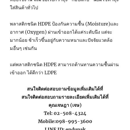
ใส่สินค้าทั่วไป
พลาสติกชนิด HDPE ป้องกันความชื้น (Moisture)และ
อากาศ (Oxygen) ผ่านเข้าออกได้แค่ระดับนึง แต่จะ
มากน้อย ช้าเร็วขึ้นอยู่กับความหนาและปัจจัยแวดล้อ
มอื่นๆ เช่นกัน
แต่พลาสติกชนิด HDPE สามารถต้านทานความชื้นผ่าน
เข้าออก ได้ดีกว่า LDPE
สนใจติดต่อสอบถามข้อมูลเพิ่มเติมได้ที่
สนใจติดต่อสอบถามรายละเอียดเพิ่มเติมได้ที่
คุณเจษฎา (เจษ)
Tel: 02-508-4324
Mobile:098-995-3600
LINE ID: endupak