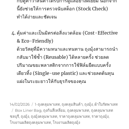
กับคู่ค้าว่าสินค้าได้รับการดูแลอย่างดีเยี่ยม นอกจาก
นี้ยังช่วยให้การตรวจนับสต็อก (Stock Check)
ทำได้ง่ายและชัดเจน
คุ้มค่าและเป็นมิตรต่อสิ่งแวดล้อม (Cost-Effective
& Eco-Friendly)
ด้วยวัสดุที่มีความหนาและทนทาน ถุงมุ้งสามารถนำ
กลับมาใช้ซ้ำ (Reusable) ได้หลายครั้ง ช่วยลด
ปริมาณขยะพลาสติกจากการใช้ฟิล์มยืดแบบครั้ง
เดียวทิ้ง (Single-use plastic) และช่วยลดต้นทุน
แฝงในระยะยาวให้กับธุรกิจของคุณ
Posted
Categories
14/02/2026
1-ถุงคลุมพาเลท
,
ถุงคลุมสินค้า
,
ถุงมุ้ง
,
ผ้าใบรัดพาเลท
on
Tags
Box Liner Bag
,
ถุงก้นสี่เหลี่ยม
,
ถุงคลุมพาเลท
,
ถุงคลุมพาเลท
ชลบุรี
,
ถุงมุ้ง
,
ถุงมุ้งคลุมพาเลท
,
ราคาถุงคลุมพาเลท
,
ราคาถุงมุ้ง
,
โรงงานผลิตถุงคลุมพาเลท
,
โรงงานผลิตถุงมุ้ง