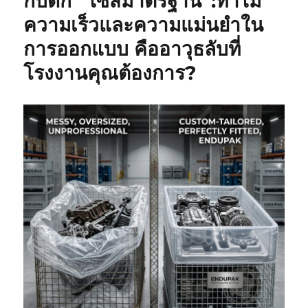
กับดัก “ไซส์มาตรฐาน”:ทำไม
ความเร็วและความแม่นยำใน
การออกแบบ คืออาวุธลับที่
โรงงานคุณต้องการ?