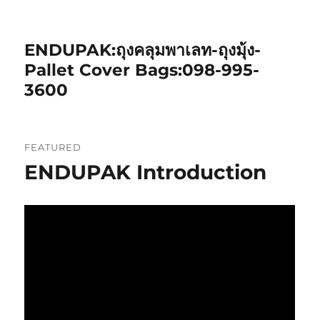
ENDUPAK:ถุงคลุมพาเลท-ถุงมุ้ง-
Pallet Cover Bags:098-995-
3600
FEATURED
ENDUPAK Introduction