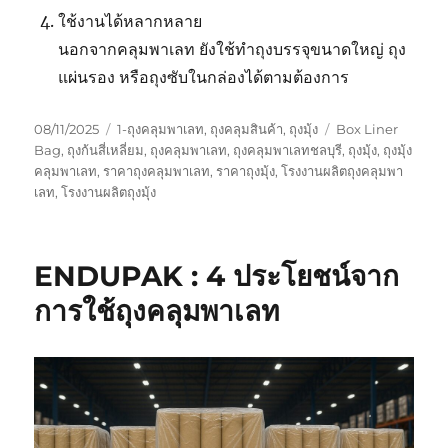
ใช้งานได้หลากหลาย
นอกจากคลุมพาเลท ยังใช้ทำถุงบรรจุขนาดใหญ่ ถุง
แผ่นรอง หรือถุงซับในกล่องได้ตามต้องการ
Posted
Categories
Tags
08/11/2025
1-ถุงคลุมพาเลท
,
ถุงคลุมสินค้า
,
ถุงมุ้ง
Box Liner
on
Bag
,
ถุงก้นสี่เหลี่ยม
,
ถุงคลุมพาเลท
,
ถุงคลุมพาเลทชลบุรี
,
ถุงมุ้ง
,
ถุงมุ้ง
คลุมพาเลท
,
ราคาถุงคลุมพาเลท
,
ราคาถุงมุ้ง
,
โรงงานผลิตถุงคลุมพา
เลท
,
โรงงานผลิตถุงมุ้ง
ENDUPAK : 4 ประโยชน์จาก
การใช้ถุงคลุมพาเลท