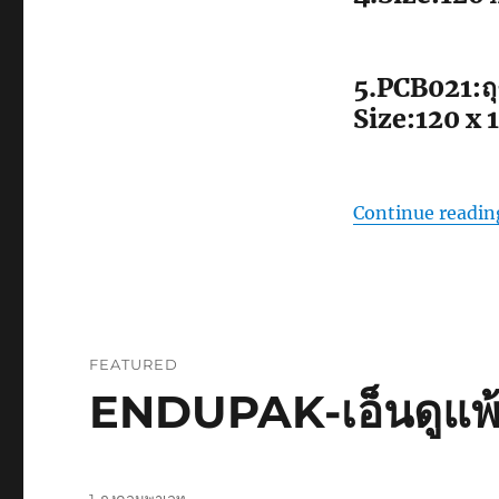
5.PCB021:ถุ
Size:120 x
Continue readin
FEATURED
ENDUPAK-เอ็นดูแพ
Categories
1-ถุงคลุมพาเลท