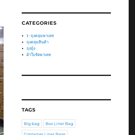
CATEGORIES
1-ถุงคลุมพาเลท
ถุงคลุมสินค้า
ถุงมุ้ง
ผ้าใบรัดพาเลท
TAGS
Big bag
Box Liner Bag
Container Liner Bags