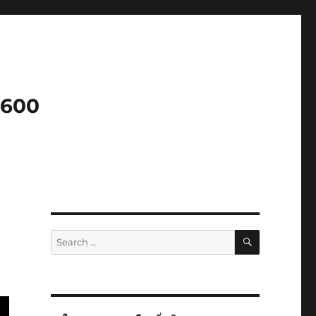
3600
SEARCH
Search
for: