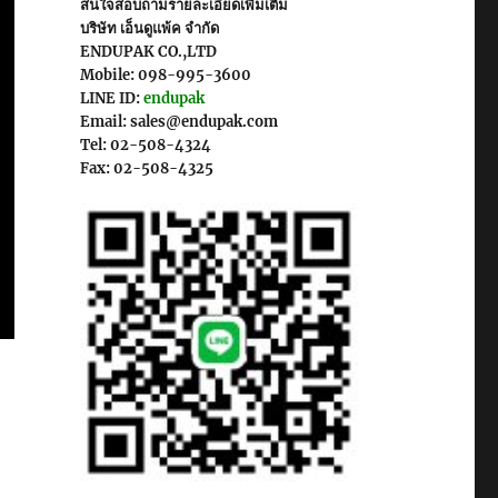
สนใจสอบถามรายละเอียดเพิ่มเติม
บริษัท เอ็นดูแพ้ค จำกัด
ENDUPAK CO.,LTD
Mobile: 098-995-3600
LINE ID:
endupak
Email: sales@endupak.com
Tel: 02-508-4324
Fax: 02-508-4325