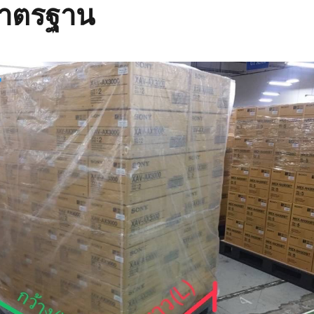
มาตรฐาน