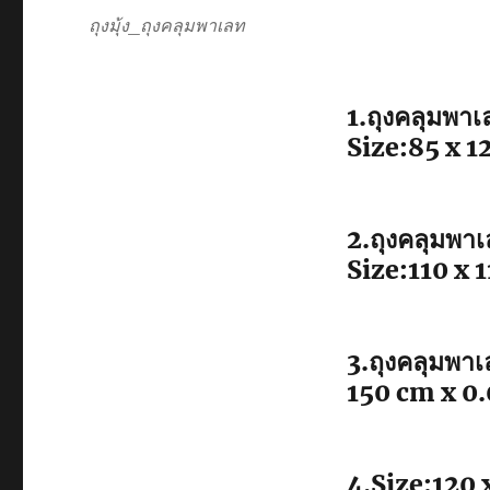
ถุงมุ้ง_ถุงคลุมพาเลท
1.ถุงคลุมพา
Size:85 x 
2.ถุงคลุมพา
Size:110 x
3.ถุงคลุ
150 cm x 
4.Size:120