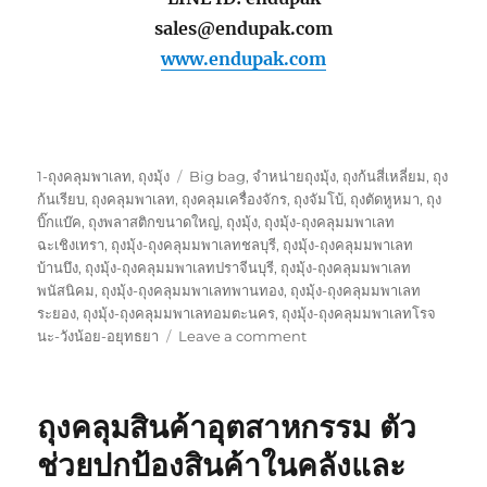
sales@endupak.com
www.endupak.com
Categories
Tags
1-ถุงคลุมพาเลท
,
ถุงมุ้ง
Big bag
,
จำหน่ายถุงมุ้ง
,
ถุงก้นสี่เหลี่ยม
,
ถุง
ก้นเรียบ
,
ถุงคลุมพาเลท
,
ถุงคลุมเครื่องจักร
,
ถุงจัมโบ้
,
ถุงตัดหูหมา
,
ถุง
บิ๊กแบ๊ค
,
ถุงพลาสติกขนาดใหญ่
,
ถุงมุ้ง
,
ถุงมุ้ง-ถุงคลุมมพาเลท
ฉะเชิงเทรา
,
ถุงมุ้ง-ถุงคลุมมพาเลทชลบุรี
,
ถุงมุ้ง-ถุงคลุมมพาเลท
บ้านบึง
,
ถุงมุ้ง-ถุงคลุมมพาเลทปราจีนบุรี
,
ถุงมุ้ง-ถุงคลุมมพาเลท
พนัสนิคม
,
ถุงมุ้ง-ถุงคลุมมพาเลทพานทอง
,
ถุงมุ้ง-ถุงคลุมมพาเลท
ระยอง
,
ถุงมุ้ง-ถุงคลุมมพาเลทอมตะนคร
,
ถุงมุ้ง-ถุงคลุมมพาเลทโรจ
on
นะ-วังน้อย-อยุทธยา
Leave a comment
ถุง
คลุม
พา
ถุงคลุมสินค้าอุตสาหกรรม ตัว
เลท-
Pallet
ช่วยปกป้องสินค้าในคลังและ
Cover