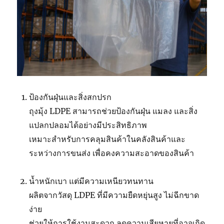
ป้องกันฝุ่นและสิ่งสกปรก
ถุงมุ้ง LDPE สามารถช่วยป้องกันฝุ่น แมลง และสิ่ง
แปลกปลอมได้อย่างมีประสิทธิภาพ
เหมาะสำหรับการคลุมสินค้าในคลังสินค้าและ
ระหว่างการขนส่ง เพื่อคงความสะอาดของสินค้า
น้ำหนักเบา แต่มีความเหนียวทนทาน
ผลิตจากวัสดุ LDPE ที่มีความยืดหยุ่นสูง ไม่ฉีกขาด
ง่าย
ช่วยให้การใช้งานสะดวก ลดความเสียหายที่อาจเกิด