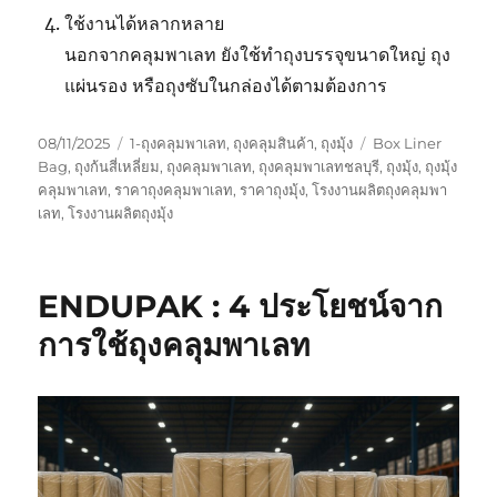
ใช้งานได้หลากหลาย
นอกจากคลุมพาเลท ยังใช้ทำถุงบรรจุขนาดใหญ่ ถุง
แผ่นรอง หรือถุงซับในกล่องได้ตามต้องการ
Posted
Categories
Tags
08/11/2025
1-ถุงคลุมพาเลท
,
ถุงคลุมสินค้า
,
ถุงมุ้ง
Box Liner
on
Bag
,
ถุงก้นสี่เหลี่ยม
,
ถุงคลุมพาเลท
,
ถุงคลุมพาเลทชลบุรี
,
ถุงมุ้ง
,
ถุงมุ้ง
คลุมพาเลท
,
ราคาถุงคลุมพาเลท
,
ราคาถุงมุ้ง
,
โรงงานผลิตถุงคลุมพา
เลท
,
โรงงานผลิตถุงมุ้ง
ENDUPAK : 4 ประโยชน์จาก
การใช้ถุงคลุมพาเลท