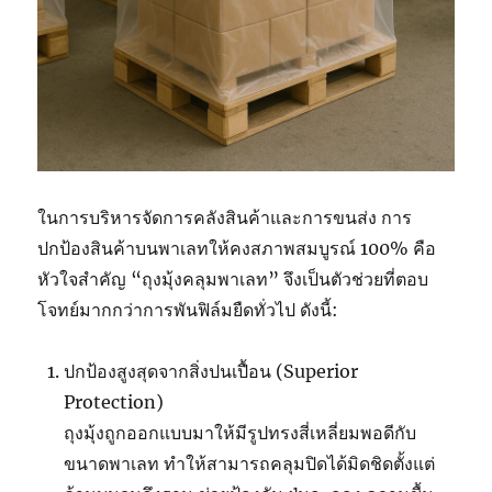
ในการบริหารจัดการคลังสินค้าและการขนส่ง การ
ปกป้องสินค้าบนพาเลทให้คงสภาพสมบูรณ์ 100% คือ
หัวใจสำคัญ “ถุงมุ้งคลุมพาเลท” จึงเป็นตัวช่วยที่ตอบ
โจทย์มากกว่าการพันฟิล์มยืดทั่วไป ดังนี้:
ปกป้องสูงสุดจากสิ่งปนเปื้อน (Superior
Protection)
ถุงมุ้งถูกออกแบบมาให้มีรูปทรงสี่เหลี่ยมพอดีกับ
ขนาดพาเลท ทำให้สามารถคลุมปิดได้มิดชิดตั้งแต่