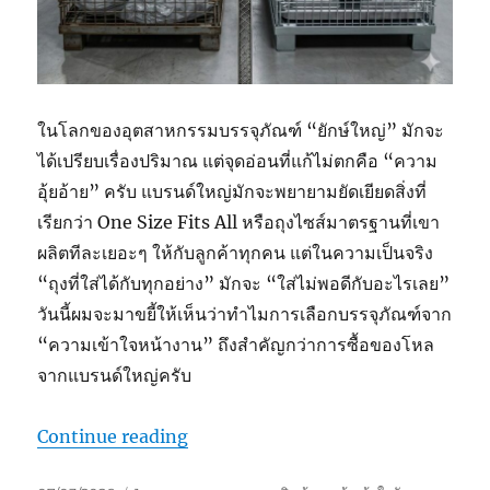
ในโลกของอุตสาหกรรมบรรจุภัณฑ์ “ยักษ์ใหญ่” มักจะ
ได้เปรียบเรื่องปริมาณ แต่จุดอ่อนที่แก้ไม่ตกคือ “ความ
อุ้ยอ้าย” ครับ แบรนด์ใหญ่มักจะพยายามยัดเยียดสิ่งที่
เรียกว่า One Size Fits All หรือถุงไซส์มาตรฐานที่เขา
ผลิตทีละเยอะๆ ให้กับลูกค้าทุกคน แต่ในความเป็นจริง
“ถุงที่ใส่ได้กับทุกอย่าง” มักจะ “ใส่ไม่พอดีกับอะไรเลย”
วันนี้ผมจะมาขยี้ให้เห็นว่าทำไมการเลือกบรรจุภัณฑ์จาก
“ความเข้าใจหน้างาน” ถึงสำคัญกว่าการซื้อของโหล
จากแบรนด์ใหญ่ครับ
“กับดัก “ไซส์มาตรฐาน”:ทำไมความเร็
Continue reading