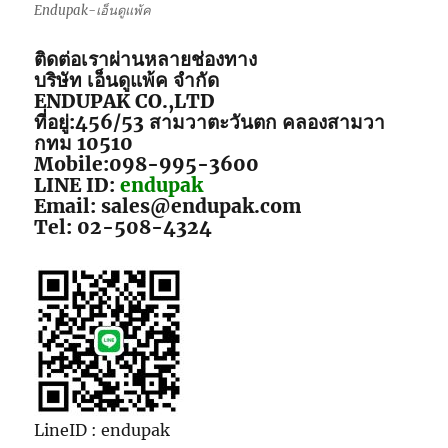
Endupak-เอ็นดูแพ้ค
ติดต่อเราผ่านหลายช่องทาง
บริษัท เอ็นดูแพ้ค จำกัด
ENDUPAK CO.,LTD
ที่อยู่:456/53 สามวาตะวันตก คลองสามวา
กทม 10510
Mobile:098-995-3600
LINE ID:
endupak
Email: sales@endupak.com
Tel: 02-508-4324
LineID : endupak