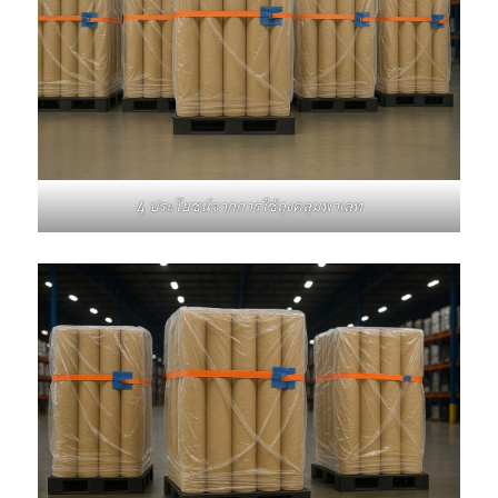
4 ประโยชน์จากการใช้ถุงคลุมพาเลท