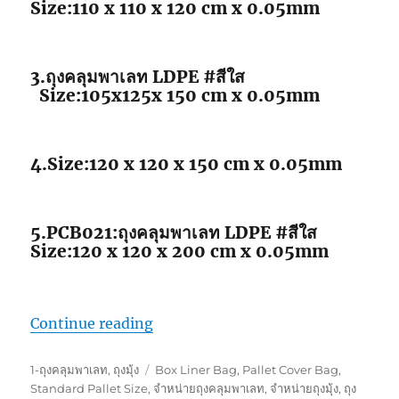
Size:110 x 110 x 120 cm x 0.05mm
3.ถุงคลุมพาเลท LDPE #สีใส
Size:105x125x 150 cm x 0.05mm
4.Size:120 x 120 x 150 cm x 0.05mm
5.PCB021:ถุงคลุมพาเลท LDPE #สีใส
Size:120 x 120 x 200 cm x 0.05mm
“ถุงคลุมพาเลทขนาดมาตรฐาน”
Continue reading
Categories
Tags
1-ถุงคลุมพาเลท
,
ถุงมุ้ง
Box Liner Bag
,
Pallet Cover Bag
,
Standard Pallet Size
,
จำหน่ายถุงคลุมพาเลท
,
จำหน่ายถุงมุ้ง
,
ถุง