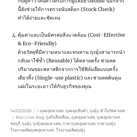
กับคู่ค้าว่าสินค้าได้รับการดูแลอย่างดีเยี่ยม นอกจาก
นี้ยังช่วยให้การตรวจนับสต็อก (Stock Check)
ทำได้ง่ายและชัดเจน
คุ้มค่าและเป็นมิตรต่อสิ่งแวดล้อม (Cost-Effective
& Eco-Friendly)
ด้วยวัสดุที่มีความหนาและทนทาน ถุงมุ้งสามารถนำ
กลับมาใช้ซ้ำ (Reusable) ได้หลายครั้ง ช่วยลด
ปริมาณขยะพลาสติกจากการใช้ฟิล์มยืดแบบครั้ง
เดียวทิ้ง (Single-use plastic) และช่วยลดต้นทุน
แฝงในระยะยาวให้กับธุรกิจของคุณ
Posted
Categories
14/02/2026
1-ถุงคลุมพาเลท
,
ถุงคลุมสินค้า
,
ถุงมุ้ง
,
ผ้าใบรัดพาเลท
on
Tags
Box Liner Bag
,
ถุงก้นสี่เหลี่ยม
,
ถุงคลุมพาเลท
,
ถุงคลุมพาเลท
ชลบุรี
,
ถุงมุ้ง
,
ถุงมุ้งคลุมพาเลท
,
ราคาถุงคลุมพาเลท
,
ราคาถุงมุ้ง
,
โรงงานผลิตถุงคลุมพาเลท
,
โรงงานผลิตถุงมุ้ง