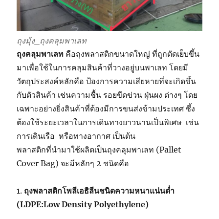
ถุงมุ้ง_ถุงคลุมพาเลท
ถุงคลุมพาเลท
คือถุงพลาสติกขนาดใหญ่ ที่ถูกตัดเย็บขึ้น
มาเพื่อใช้ในการคลุมสินค้าที่วางอยู่บนพาเลท โดยมี
วัตถุประสงค์หลักคือ ป้องการความเสียหายที่จะเกิดขึ้น
กับตัวสินค้า เช่นความชื้น รอยขีดข่วน ฝุ่นผง ต่างๆ โดย
เฉพาะอย่างยิ่งสินค้าที่ต้องมีการขนส่งข้ามประเทศ ซึ้ง
ต้องใช้ระยะเวลาในการเดินทางยาวนานเป็นพิเศษ เช่น
การเดินเรือ หรือทางอากาศ เป็นต้น
พลาสติกที่นำมาใช้ผลิตเป็นถุงคลุมพาเลท (Pallet
Cover Bag) จะมีหลักๆ 2 ชนิดคือ
1.
ถุงพลาสติกโพลีเอธิลีนชนิดความหนาแน่นต่ำ
(
LDPE:Low Density Polyethylene)