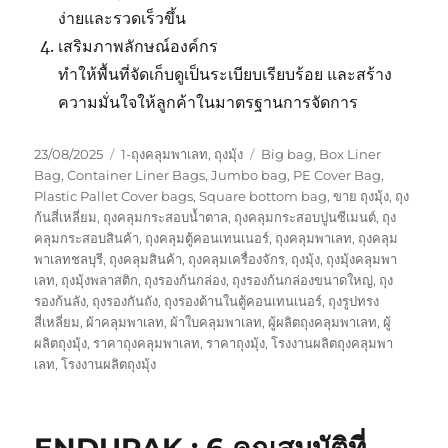
ง่ายและรวดเร็วขึ้น
เสริมภาพลักษณ์องค์กร
ทำให้พื้นที่จัดเก็บดูเป็นระเบียบเรียบร้อย และสร้าง
ความมั่นใจให้ลูกค้าในมาตรฐานการจัดการ
Posted
Categories
Tags
23/08/2025
1-ถุงคลุมพาเลท
,
ถุงมุ้ง
Big bag
,
Box Liner
on
Bag
,
Container Liner Bags
,
Jumbo bag
,
PE Cover Bag
,
Plastic Pallet Cover bags
,
Square bottom bag
,
ขาย ถุงมุ้ง
,
ถุง
ก้นสี่เหลี่ยม
,
ถุงคลุมกระสอบน้ำตาล
,
ถุงคลุมกระสอบปูนซีเมนต์
,
ถุง
คลุมกระสอบสินค้า
,
ถุงคลุมตู้คอนเทนเนอร์
,
ถุงคลุมพาเลท
,
ถุงคลุม
พาเลทชลบุรี
,
ถุงคลุมสินค้า
,
ถุงคลุมเครื่องจักร
,
ถุงมุ้ง
,
ถุงมุ้งคลุมพา
เลท
,
ถุงมุ้งพลาสติก
,
ถุงรองก้นกล่อง
,
ถุงรองก้นกล่องขนาดใหญ่
,
ถุง
รองก้นลัง
,
ถุงรองกันถัง
,
ถุงรองด้านในตู้คอนเทนเนอร์
,
ถุงรูปทรง
สี่เหลี่ยม
,
ผ้าคลุมพาเลท
,
ผ้าใบคลุมพาเลท
,
ผู้ผลิตถุงคลุมพาเลท
,
ผู้
ผลิตถุงมุ้ง
,
ราคาถุงคลุมพาเลท
,
ราคาถุงมุ้ง
,
โรงงานผลิตถุงคลุมพา
เลท
,
โรงงานผลิตถุงมุ้ง