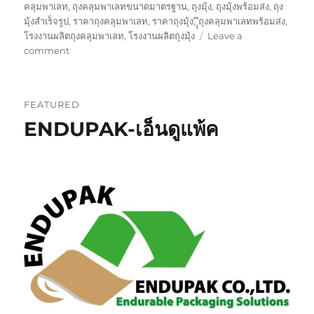
คลุมพาเลท
,
ถุงคลุมพาเลทขนาดมาตรฐาน
,
ถุงมุ้ง
,
ถุงมุ้งพร้อมส่ง
,
ถุง
มุ้งสำเร็จรูป
,
ราคาถุงคลุมพาเลท
,
ราคาถุงมุ้ง
,
ุุึถุงคลุมพาเลทพร้อมส่ง
,
โรงงานผลิตถุงคลุมพาเลท
,
โรงงานผลิตถุงมุ้ง
Leave a
on
comment
ถุง
คลุม
พา
FEATURED
เลท
ENDUPAK-เอ็นดูแพ้ค
ขนาด
มาตรฐาน