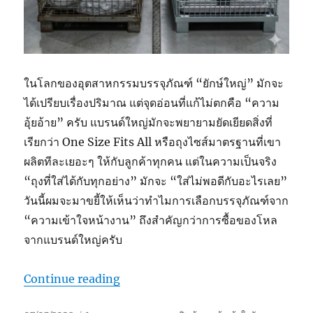
ในโลกของอุตสาหกรรมบรรจุภัณฑ์ “ยักษ์ใหญ่” มักจะ
ได้เปรียบเรื่องปริมาณ แต่จุดอ่อนที่แก้ไม่ตกคือ “ความ
อุ้ยอ้าย” ครับ แบรนด์ใหญ่มักจะพยายามยัดเยียดสิ่งที่
เรียกว่า One Size Fits All หรือถุงไซส์มาตรฐานที่เขา
ผลิตทีละเยอะๆ ให้กับลูกค้าทุกคน แต่ในความเป็นจริง
“ถุงที่ใส่ได้กับทุกอย่าง” มักจะ “ใส่ไม่พอดีกับอะไรเลย”
วันนี้ผมจะมาขยี้ให้เห็นว่าทำไมการเลือกบรรจุภัณฑ์จาก
“ความเข้าใจหน้างาน” ถึงสำคัญกว่าการซื้อของโหล
จากแบรนด์ใหญ่ครับ
“กับดัก “ไซส์มาตรฐาน”:ทำไมความเร็
Continue reading