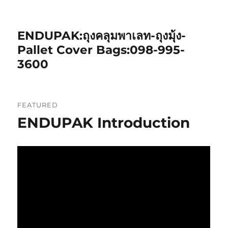
ENDUPAK:ถุงคลุมพาเลท-ถุงมุ้ง-
Pallet Cover Bags:098-995-
3600
FEATURED
ENDUPAK Introduction