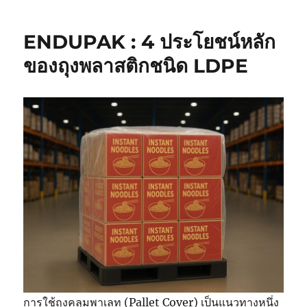
ENDUPAK : 4 ประโยชน์หลัก
ของถุงพลาสติกชนิด LDPE
การใช้ถุงคลุมพาเลท (Pallet Cover) เป็นแนวทางหนึ่ง