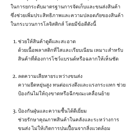
ในการยกระดับมาตรฐานการจัดเก็บและขนส่งสินค้า
ซึ่งช่วยเพิ่มประสิทธิภาพและความปลอดภัยของสินค้า
ในกระบวนการโลจิสติกส์ โดยมีข้อดีดังนี้
ช่วยให้สินค้าดูดีและสะอาด
ด้วยเนื้อพลาสติกที่ใสและเรียบเนียน เหมาะสำหรับ
สินค้าที่ต้องการโชว์แบรนด์หรือฉลากให้เห็นชัด
ลดความเสียหายระหว่างขนส่ง
ความยืดหยุ่นสูง ทนต่อแรงดึงและแรงกระแทก ช่วย
ป้องกันไม่ให้ถุงขาดหรือฉีกขณะเคลื่อนย้าย
ป้องกันฝุ่นและความชื้นได้ดีเยี่ยม
ช่วยรักษาคุณภาพสินค้าในคลังและระหว่างการ
ขนส่ง ไม่ให้เกิดการปนเปื้อนจากสิ่งแวดล้อม