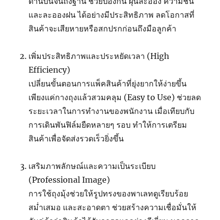
ด้านบนจนถึงฐาน ช่วยป้องกัน ฝุ่นละออง ความชื้น
และละอองฝน ได้อย่างมีประสิทธิภาพ ลดโอกาสที่
สินค้าจะเสียหายหรือสกปรกก่อนถึงมือลูกค้า
เพิ่มประสิทธิภาพและประหยัดเวลา (High
Efficiency)
เปลี่ยนขั้นตอนการแพ็คสินค้าที่ยุ่งยากให้ง่ายขึ้น
เพียงแค่กางถุงแล้วสวมคลุม (Easy to Use) ช่วยลด
ระยะเวลาในการทำงานของพนักงาน เมื่อเทียบกับ
การเดินพันฟิล์มยืดหลายๆ รอบ ทำให้การเตรียม
สินค้าเพื่อจัดส่งรวดเร็วยิ่งขึ้น
เสริมภาพลักษณ์และความเป็นระเบียบ
(Professional Image)
การใช้ถุงมุ้งช่วยให้รูปทรงของพาเลทดูเรียบร้อย
สม่ำเสมอ และสะอาดตา ช่วยสร้างความเชื่อมั่นให้