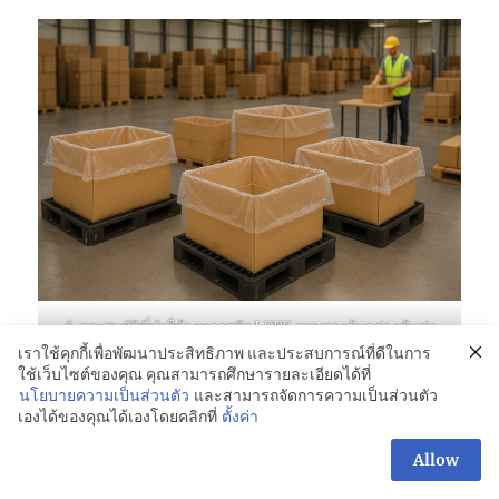
6 คุณสมบัติที่ทำให้ถุงพลาสติก LDPE แบบรองก้นกล่องคุ้มค่า
การลงทุน
เราใช้คุกกี้เพื่อพัฒนาประสิทธิภาพ และประสบการณ์ที่ดีในการ
ใช้เว็บไซต์ของคุณ คุณสามารถศึกษารายละเอียดได้ที่
นโยบายความเป็นส่วนตัว
และสามารถจัดการความเป็นส่วนตัว
เองได้ของคุณได้เองโดยคลิกที่
ตั้งค่า
6 คุณสมบัติที่ทำให้ถุงพลาสติก LDPE แบบรองก้นกล่อง
สอบถามเพิ่มเติม
คุ้มค่าการลงทุน
Allow
OPEN
CHAT