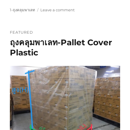
Categories
on
1-ถุงคลุมพาเลท
Leave a comment
ENDUPAK-
เอ็น
ดู
FEATURED
แพ้ค
ถุงคลุมพาเลท-Pallet Cover
Plastic