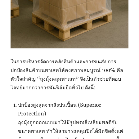
ในการบริหารจัดการคลังสินค้าและการขนส่ง การ
ปกป้องสินค้าบนพาเลทให้คงสภาพสมบูรณ์ 100% คือ
หัวใจสำคัญ “ถุงมุ้งคลุมพาเลท” จึงเป็นตัวช่วยที่ตอบ
โจทย์มากกว่าการพันฟิล์มยืดทั่วไป ดังนี้:
ปกป้องสูงสุดจากสิ่งปนเปื้อน (Superior
Protection)
ถุงมุ้งถูกออกแบบมาให้มีรูปทรงสี่เหลี่ยมพอดีกับ
ขนาดพาเลท ทำให้สามารถคลุมปิดได้มิดชิดตั้งแต่