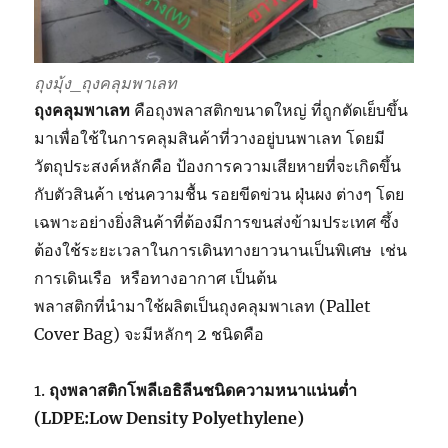
ถุงมุ้ง_ถุงคลุมพาเลท
ถุงคลุมพาเลท
คือถุงพลาสติกขนาดใหญ่ ที่ถูกตัดเย็บขึ้น
มาเพื่อใช้ในการคลุมสินค้าที่วางอยู่บนพาเลท โดยมี
วัตถุประสงค์หลักคือ ป้องการความเสียหายที่จะเกิดขึ้น
กับตัวสินค้า เช่นความชื้น รอยขีดข่วน ฝุ่นผง ต่างๆ โดย
เฉพาะอย่างยิ่งสินค้าที่ต้องมีการขนส่งข้ามประเทศ ซึ้ง
ต้องใช้ระยะเวลาในการเดินทางยาวนานเป็นพิเศษ เช่น
การเดินเรือ หรือทางอากาศ เป็นต้น
พลาสติกที่นำมาใช้ผลิตเป็นถุงคลุมพาเลท (Pallet
Cover Bag) จะมีหลักๆ 2 ชนิดคือ
1.
ถุงพลาสติกโพลีเอธิลีนชนิดความหนาแน่นต่ำ
(
LDPE:Low Density Polyethylene)