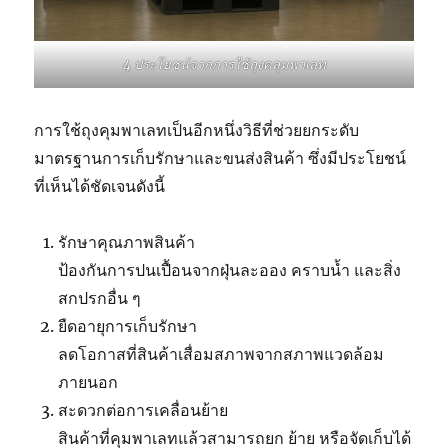
4 ประโยชน์จากการใช้ถุงคลุมพาเลท
การใช้ถุงคุมพาเลทเป็นอีกหนึ่งวิธีที่ช่วยยกระดับ
มาตรฐานการเก็บรักษาและขนส่งสินค้า ซึ่งมีประโยชน์
ที่เห็นได้ชัดเจนดังนี้
รักษาคุณภาพสินค้า
ป้องกันการปนเปื้อนจากฝุ่นละออง คราบน้ำ และสิ่ง
สกปรกอื่น ๆ
ยืดอายุการเก็บรักษา
ลดโอกาสที่สินค้าเสื่อมสภาพจากสภาพแวดล้อม
ภายนอก
สะดวกต่อการเคลื่อนย้าย
สินค้าที่คุมพาเลทแล้วสามารถยก ย้าย หรือจัดเก็บได้