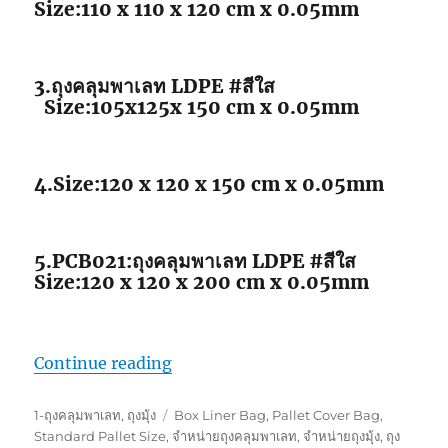
Size:110 x 110 x 120 cm x 0.05mm
3.ถุงคลุมพาเลท LDPE #สีใส
Size:105x125x 150 cm x 0.05mm
4.Size:120 x 120 x 150 cm x 0.05mm
5.PCB021:ถุงคลุมพาเลท LDPE #สีใส
Size:120 x 120 x 200 cm x 0.05mm
“ถุงคลุมพาเลทขนาดมาตรฐาน”
Continue reading
Categories
Tags
1-ถุงคลุมพาเลท
,
ถุงมุ้ง
Box Liner Bag
,
Pallet Cover Bag
,
Standard Pallet Size
,
จำหน่ายถุงคลุมพาเลท
,
จำหน่ายถุงมุ้ง
,
ถุง