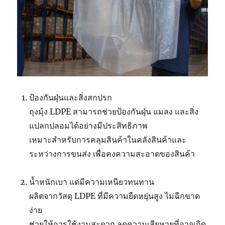
ป้องกันฝุ่นและสิ่งสกปรก
ถุงมุ้ง LDPE สามารถช่วยป้องกันฝุ่น แมลง และสิ่ง
แปลกปลอมได้อย่างมีประสิทธิภาพ
เหมาะสำหรับการคลุมสินค้าในคลังสินค้าและ
ระหว่างการขนส่ง เพื่อคงความสะอาดของสินค้า
น้ำหนักเบา แต่มีความเหนียวทนทาน
ผลิตจากวัสดุ LDPE ที่มีความยืดหยุ่นสูง ไม่ฉีกขาด
ง่าย
ช่วยให้การใช้งานสะดวก ลดความเสียหายที่อาจเกิด