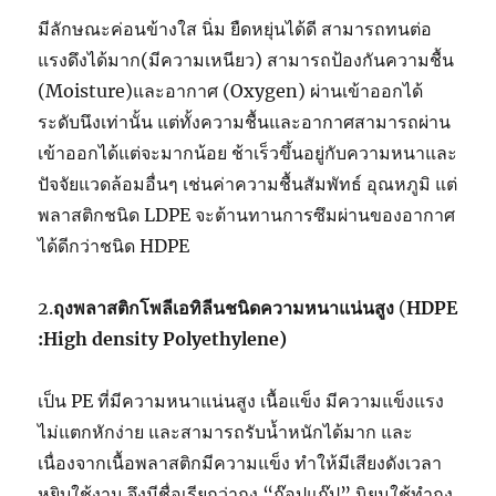
มีลักษณะค่อนข้างใส นิ่ม ยืดหยุ่นได้ดี สามารถทนต่อ
แรงดึงได้มาก(มีความเหนียว) สามารถป้องกันความชื้น
(Moisture)และอากาศ (Oxygen) ผ่านเข้าออกได้
ระดับนึงเท่านั้น แต่ทั้งความชื้นและอากาศสามารถผ่าน
เข้าออกได้แต่จะมากน้อย ช้าเร็วขึ้นอยู่กับความหนาและ
ปัจจัยแวดล้อมอื่นๆ เช่นค่าความชื้นสัมพัทธ์ อุณหภูมิ แต่
พลาสติกชนิด LDPE จะต้านทานการซึมผ่านของอากาศ
ได้ดีกว่าชนิด HDPE
2.
ถุงพลาสติกโพลีเอทิลีนชนิดความหนาแน่นสูง
(
HDPE
:High density Polyethylene)
เป็น PE ที่มีความหนาแน่นสูง เนื้อแข็ง มีความแข็งแรง
ไม่แตกหักง่าย และสามารถรับน้ำหนักได้มาก และ
เนื่องจากเนื้อพลาสติกมีความแข็ง ทำให้มีเสียงดังเวลา
หยิบใช้งาน จึงมีชื่อเรียกว่าถุง “ก๊อปแก๊ป” นิยมใช้ทำถุง