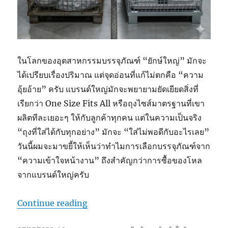
ในโลกของอุตสาหกรรมบรรจุภัณฑ์ “ยักษ์ใหญ่” มักจะ
ได้เปรียบเรื่องปริมาณ แต่จุดอ่อนที่แก้ไม่ตกคือ “ความ
อุ้ยอ้าย” ครับ แบรนด์ใหญ่มักจะพยายามยัดเยียดสิ่งที่
เรียกว่า One Size Fits All หรือถุงไซส์มาตรฐานที่เขา
ผลิตทีละเยอะๆ ให้กับลูกค้าทุกคน แต่ในความเป็นจริง
“ถุงที่ใส่ได้กับทุกอย่าง” มักจะ “ใส่ไม่พอดีกับอะไรเลย”
วันนี้ผมจะมาขยี้ให้เห็นว่าทำไมการเลือกบรรจุภัณฑ์จาก
“ความเข้าใจหน้างาน” ถึงสำคัญกว่าการซื้อของโหล
จากแบรนด์ใหญ่ครับ
“กับดัก “ไซส์มาตรฐาน”:ทำไมความเร็
Continue reading