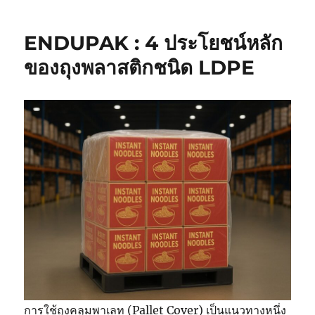
ENDUPAK : 4 ประโยชน์หลัก
ของถุงพลาสติกชนิด LDPE
การใช้ถุงคลุมพาเลท (Pallet Cover) เป็นแนวทางหนึ่ง