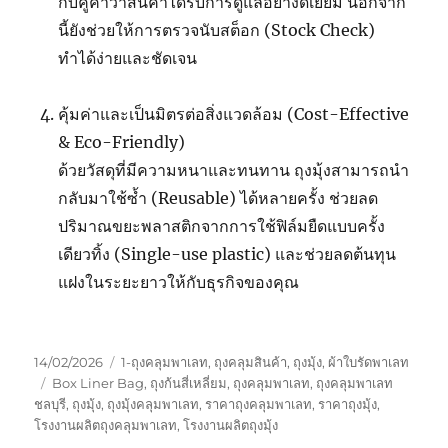
กับคู่ค้าว่าสินค้าได้รับการดูแลอย่างดีเยี่ยม นอกจาก
นี้ยังช่วยให้การตรวจนับสต็อก (Stock Check)
ทำได้ง่ายและชัดเจน
คุ้มค่าและเป็นมิตรต่อสิ่งแวดล้อม (Cost-Effective
& Eco-Friendly)
ด้วยวัสดุที่มีความหนาและทนทาน ถุงมุ้งสามารถนำ
กลับมาใช้ซ้ำ (Reusable) ได้หลายครั้ง ช่วยลด
ปริมาณขยะพลาสติกจากการใช้ฟิล์มยืดแบบครั้ง
เดียวทิ้ง (Single-use plastic) และช่วยลดต้นทุน
แฝงในระยะยาวให้กับธุรกิจของคุณ
Posted
Categories
14/02/2026
1-ถุงคลุมพาเลท
,
ถุงคลุมสินค้า
,
ถุงมุ้ง
,
ผ้าใบรัดพาเลท
on
Tags
Box Liner Bag
,
ถุงก้นสี่เหลี่ยม
,
ถุงคลุมพาเลท
,
ถุงคลุมพาเลท
ชลบุรี
,
ถุงมุ้ง
,
ถุงมุ้งคลุมพาเลท
,
ราคาถุงคลุมพาเลท
,
ราคาถุงมุ้ง
,
โรงงานผลิตถุงคลุมพาเลท
,
โรงงานผลิตถุงมุ้ง