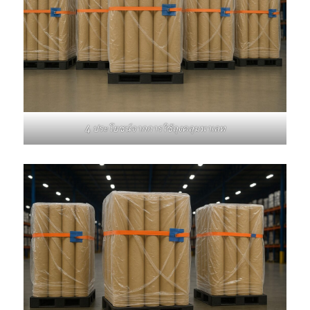
4 ประโยชน์จากการใช้ถุงคลุมพาเลท