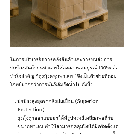
ในการบริหารจัดการคลังสินค้าและการขนส่ง การ
ปกป้องสินค้าบนพาเลทให้คงสภาพสมบูรณ์ 100% คือ
หัวใจสำคัญ “ถุงมุ้งคลุมพาเลท” จึงเป็นตัวช่วยที่ตอบ
โจทย์มากกว่าการพันฟิล์มยืดทั่วไป ดังนี้:
ปกป้องสูงสุดจากสิ่งปนเปื้อน (Superior
Protection)
ถุงมุ้งถูกออกแบบมาให้มีรูปทรงสี่เหลี่ยมพอดีกับ
ขนาดพาเลท ทำให้สามารถคลุมปิดได้มิดชิดตั้งแต่