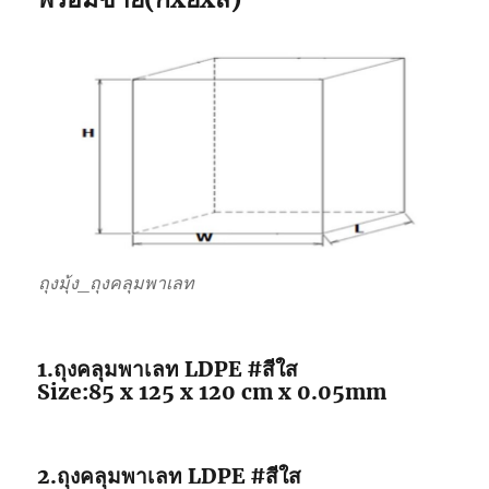
ถุงมุ้ง_ถุงคลุมพาเลท
1.ถุงคลุมพาเลท LDPE #สีใส
Size:85 x 125 x 120 cm x 0.05mm
2.ถุงคลุมพาเลท LDPE #สีใส