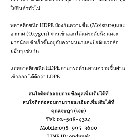
ใส่สินค้าทั่วไป
พลาสติกชนิด HDPE ป้องกันความชื้น (Moisture)และ
อากาศ (Oxygen) ผ่านเข้าออกได้แค่ระดับนึง แต่จะ
มากน้อย ช้าเร็วขึ้นอยู่กับความหนาและปัจจัยแวดล้อ
มอื่นๆ เช่นกัน
แต่พลาสติกชนิด HDPE สามารถต้านทานความชื้นผ่าน
เข้าออก ได้ดีกว่า LDPE
สนใจติดต่อสอบถามข้อมูลเพิ่มเติมได้ที่
สนใจติดต่อสอบถามรายละเอียดเพิ่มเติมได้ที่
คุณเจษฎา (เจษ)
Tel: 02-508-4324
Mobile:098-995-3600
LINE ID: endupak