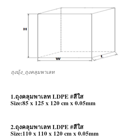
ถุงมุ้ง_ถุงคลุมพาเลท
1.ถุงคลุมพาเลท LDPE #สีใส
Size:85 x 125 x 120 cm x 0.05mm
2.ถุงคลุมพาเลท LDPE #สีใส
Size:110 x 110 x 120 cm x 0.05mm