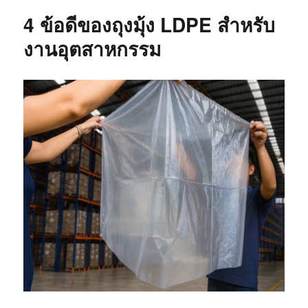
4 ข้อดีของถุงมุ้ง LDPE สำหรับ
งานอุตสาหกรรม