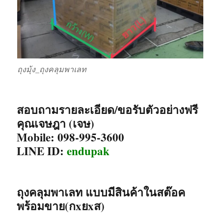
ถุงมุ้ง_ถุงคลุมพาเลท
สอบถามรายละเอียด/ขอรับตัวอย่างฟรี
คุณเจษฎา (เจษ)
Mobile: 098-995-3600
LINE ID:
endupak
ถุงคลุมพาเลท แบบมีสินค้าในสต๊อค
พร้อมขาย(กxยxส)