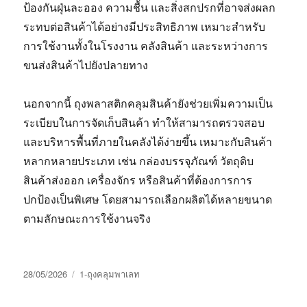
ป้องกันฝุ่นละออง ความชื้น และสิ่งสกปรกที่อาจส่งผลก
ระทบต่อสินค้าได้อย่างมีประสิทธิภาพ เหมาะสำหรับ
การใช้งานทั้งในโรงงาน คลังสินค้า และระหว่างการ
ขนส่งสินค้าไปยังปลายทาง
นอกจากนี้ ถุงพลาสติกคลุมสินค้ายังช่วยเพิ่มความเป็น
ระเบียบในการจัดเก็บสินค้า ทำให้สามารถตรวจสอบ
และบริหารพื้นที่ภายในคลังได้ง่ายขึ้น เหมาะกับสินค้า
หลากหลายประเภท เช่น กล่องบรรจุภัณฑ์ วัตถุดิบ
สินค้าส่งออก เครื่องจักร หรือสินค้าที่ต้องการการ
ปกป้องเป็นพิเศษ โดยสามารถเลือกผลิตได้หลายขนาด
ตามลักษณะการใช้งานจริง
Posted
Categories
28/05/2026
1-ถุงคลุมพาเลท
on