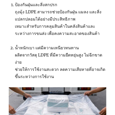
ป้องกันฝุ่นและสิ่งสกปรก
ถุงมุ้ง LDPE สามารถช่วยป้องกันฝุ่น แมลง และสิ่ง
แปลกปลอมได้อย่างมีประสิทธิภาพ
เหมาะสำหรับการคลุมสินค้าในคลังสินค้าและ
ระหว่างการขนส่ง เพื่อคงความสะอาดของสินค้า
น้ำหนักเบา แต่มีความเหนียวทนทาน
ผลิตจากวัสดุ LDPE ที่มีความยืดหยุ่นสูง ไม่ฉีกขาด
ง่าย
ช่วยให้การใช้งานสะดวก ลดความเสียหายที่อาจเกิด
ขึ้นระหว่างการใช้งาน