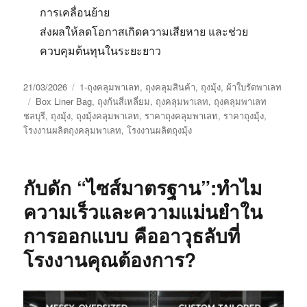
การเคลื่อนย้าย
ส่งผลให้ลดโอกาสเกิดความเสียหาย และช่วย
ควบคุมต้นทุนในระยะยาว
Posted
Categories
21/03/2026
1-ถุงคลุมพาเลท
,
ถุงคลุมสินค้า
,
ถุงมุ้ง
,
ผ้าใบรัดพาเลท
on
Tags
Box Liner Bag
,
ถุงก้นสี่เหลี่ยม
,
ถุงคลุมพาเลท
,
ถุงคลุมพาเลท
ชลบุรี
,
ถุงมุ้ง
,
ถุงมุ้งคลุมพาเลท
,
ราคาถุงคลุมพาเลท
,
ราคาถุงมุ้ง
,
โรงงานผลิตถุงคลุมพาเลท
,
โรงงานผลิตถุงมุ้ง
กับดัก “ไซส์มาตรฐาน”:ทำไม
ความเร็วและความแม่นยำใน
การออกแบบ คืออาวุธลับที่
โรงงานคุณต้องการ?