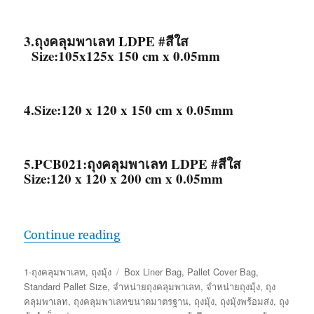
3.ถุงคลุมพาเลท LDPE #สีใส
Size:105x125x 150 cm x 0.05mm
4.Size:120 x 120 x 150 cm x 0.05mm
5.PCB021:ถุงคลุมพาเลท LDPE #สีใส
Size:120 x 120 x 200 cm x 0.05mm
“ถุงคลุมพาเลทขนาดมาตรฐาน”
Continue reading
Categories
Tags
1-ถุงคลุมพาเลท
,
ถุงมุ้ง
Box Liner Bag
,
Pallet Cover Bag
,
Standard Pallet Size
,
จำหน่ายถุงคลุมพาเลท
,
จำหน่ายถุงมุ้ง
,
ถุง
คลุมพาเลท
,
ถุงคลุมพาเลทขนาดมาตรฐาน
,
ถุงมุ้ง
,
ถุงมุ้งพร้อมส่ง
,
ถุง