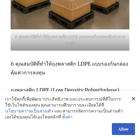
6 คุณสมบัติที่ทำให้ถุงพลาสติก LDPE แบบรองก้นกล่องคุ้มค่าการ
ลงทุน
6 คุณสมบัติที่ทำให้ถุงพลาสติก LDPE แบบรองก้นกล่อง
คุ้มค่าการลงทุน
ถุงพลาสติก LDPE (Low Density Polyethylene)
แบบรองก้นกล่อง เป็นบรรจุภัณฑ์ที่ได้รับความนิยมอย่าง
เราใช้คุกกี้เพื่อพัฒนาประสิทธิภาพ และประสบการณ์ที่ดีในการ
ใช้เว็บไซต์ของคุณ คุณสามารถศึกษารายละเอียดได้ที่
มากในอุตสาหกรรม เนื่องจากมีคุณสมบัติที่ช่วยปกป้อง
นโยบายความเป็นส่วนตัว
และสามารถจัดการความเป็นส่วนตัว
สินค้าและลดความเสียหายได้อย่างมีประสิทธิภาพ โดย
เองได้ของคุณได้เองโดยคลิกที่
ตั้งค่า
สอบถามเพิ่มเติม
มี 6 คุณสมบัติเด่นดังนี้
Allow
OPEN
CHAT