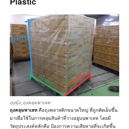
Plastic
ถุงมุ้ง_ถุงคลุมพาเลท
ถุงคลุมพาเลท
คือถุงพลาสติกขนาดใหญ่ ที่ถูกตัดเย็บขึ้น
มาเพื่อใช้ในการคลุมสินค้าที่วางอยู่บนพาเลท โดยมี
วัตถุประสงค์หลักคือ ป้องการความเสียหายที่จะเกิดขึ้น