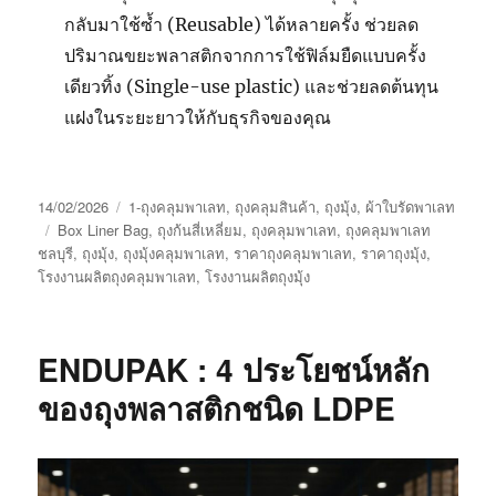
กลับมาใช้ซ้ำ (Reusable) ได้หลายครั้ง ช่วยลด
ปริมาณขยะพลาสติกจากการใช้ฟิล์มยืดแบบครั้ง
เดียวทิ้ง (Single-use plastic) และช่วยลดต้นทุน
แฝงในระยะยาวให้กับธุรกิจของคุณ
Posted
Categories
14/02/2026
1-ถุงคลุมพาเลท
,
ถุงคลุมสินค้า
,
ถุงมุ้ง
,
ผ้าใบรัดพาเลท
on
Tags
Box Liner Bag
,
ถุงก้นสี่เหลี่ยม
,
ถุงคลุมพาเลท
,
ถุงคลุมพาเลท
ชลบุรี
,
ถุงมุ้ง
,
ถุงมุ้งคลุมพาเลท
,
ราคาถุงคลุมพาเลท
,
ราคาถุงมุ้ง
,
โรงงานผลิตถุงคลุมพาเลท
,
โรงงานผลิตถุงมุ้ง
ENDUPAK : 4 ประโยชน์หลัก
ของถุงพลาสติกชนิด LDPE