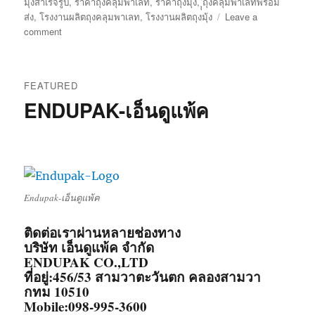
มุ้งสำเร็จรูป
,
ราคาถุงคลุมพาเลท
,
ราคาถุงมุ้ง
,
ุุึถุงคลุมพาเลทพร้อม
ส่ง
,
โรงงานผลิตถุงคลุมพาเลท
,
โรงงานผลิตถุงมุ้ง
Leave a
on
comment
ถุง
คลุม
พา
FEATURED
เลท
ENDUPAK-เอ็นดูแพ้ค
ขนาด
มาตรฐาน
Endupak-เอ็นดูแพ้ค
ติดต่อเราผ่านหลายช่องทาง
บริษัท เอ็นดูแพ้ค จำกัด
ENDUPAK CO.,LTD
ที่อยู่:456/53 สามวาตะวันตก คลองสามวา
กทม 10510
Mobile:098-995-3600