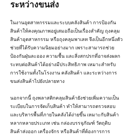
ระหว่างขนส่ง
Plastic
ในงานอุตสาหกรรมและระบบคลังสินค้า การป้องกัน
สินค้าให้คงคุณภาพอยู่เสมอถือเป็นเรื่องสำคัญ ถุงคลุม
สินค้าอุตสาหกรรม หรือถุงคลุมพาเลท จึงเป็นอีกหนึ่งตัว
ช่วยที่ได้รับความนิยมอย่างมาก เพราะสามารถช่วย
ป้องกันฝุ่นละออง ความชื้น และสิ่งสกปรกที่อาจส่งผลก
ระทบต่อสินค้าได้อย่างมีประสิทธิภาพ เหมาะสำหรับ
การใช้งานทั้งในโรงงาน คลังสินค้า และระหว่างการ
ขนส่งสินค้าไปยังปลายทาง
นอกจากนี้ ถุงพลาสติกคลุมสินค้ายังช่วยเพิ่มความเป็น
ระเบียบในการจัดเก็บสินค้า ทำให้สามารถตรวจสอบ
และบริหารพื้นที่ภายในคลังได้ง่ายขึ้น เหมาะกับสินค้า
หลากหลายประเภท เช่น กล่องบรรจุภัณฑ์ วัตถุดิบ
สินค้าส่งออก เครื่องจักร หรือสินค้าที่ต้องการการ