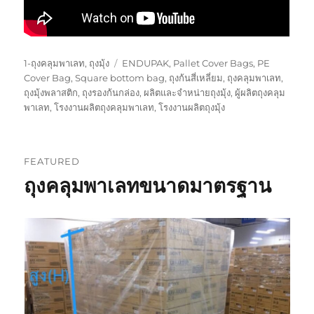
Categories
Tags
1-ถุงคลุมพาเลท
,
ถุงมุ้ง
ENDUPAK
,
Pallet Cover Bags
,
PE
Cover Bag
,
Square bottom bag
,
ถุงก้นสี่เหลี่ยม
,
ถุงคลุมพาเลท
,
ถุงมุ้งพลาสติก
,
ถุงรองก้นกล่อง
,
ผลิตและจำหน่ายถุงมุ้ง
,
ผู้ผลิตถุงคลุม
พาเลท
,
โรงงานผลิตถุงคลุมพาเลท
,
โรงงานผลิตถุงมุ้ง
FEATURED
ถุงคลุมพาเลทขนาดมาตรฐาน