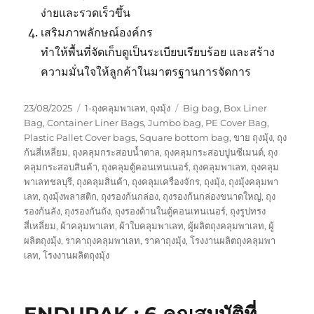
ง่ายและรวดเร็วขึ้น
เสริมภาพลักษณ์องค์กร
ทำให้พื้นที่จัดเก็บดูเป็นระเบียบเรียบร้อย และสร้าง
ความมั่นใจให้ลูกค้าในมาตรฐานการจัดการ
Posted
Categories
Tags
23/08/2025
1-ถุงคลุมพาเลท
,
ถุงมุ้ง
Big bag
,
Box Liner
on
Bag
,
Container Liner Bags
,
Jumbo bag
,
PE Cover Bag
,
Plastic Pallet Cover bags
,
Square bottom bag
,
ขาย ถุงมุ้ง
,
ถุง
ก้นสี่เหลี่ยม
,
ถุงคลุมกระสอบน้ำตาล
,
ถุงคลุมกระสอบปูนซีเมนต์
,
ถุง
คลุมกระสอบสินค้า
,
ถุงคลุมตู้คอนเทนเนอร์
,
ถุงคลุมพาเลท
,
ถุงคลุม
พาเลทชลบุรี
,
ถุงคลุมสินค้า
,
ถุงคลุมเครื่องจักร
,
ถุงมุ้ง
,
ถุงมุ้งคลุมพา
เลท
,
ถุงมุ้งพลาสติก
,
ถุงรองก้นกล่อง
,
ถุงรองก้นกล่องขนาดใหญ่
,
ถุง
รองก้นลัง
,
ถุงรองกันถัง
,
ถุงรองด้านในตู้คอนเทนเนอร์
,
ถุงรูปทรง
สี่เหลี่ยม
,
ผ้าคลุมพาเลท
,
ผ้าใบคลุมพาเลท
,
ผู้ผลิตถุงคลุมพาเลท
,
ผู้
ผลิตถุงมุ้ง
,
ราคาถุงคลุมพาเลท
,
ราคาถุงมุ้ง
,
โรงงานผลิตถุงคลุมพา
เลท
,
โรงงานผลิตถุงมุ้ง