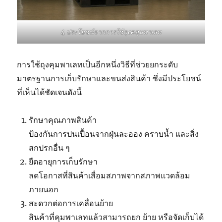
4 ประโยชน์จากการใช้ถุงคลุมพาเลท
การใช้ถุงคุมพาเลทเป็นอีกหนึ่งวิธีที่ช่วยยกระดับ
มาตรฐานการเก็บรักษาและขนส่งสินค้า ซึ่งมีประโยชน์
ที่เห็นได้ชัดเจนดังนี้
รักษาคุณภาพสินค้า
ป้องกันการปนเปื้อนจากฝุ่นละออง คราบน้ำ และสิ่ง
สกปรกอื่น ๆ
ยืดอายุการเก็บรักษา
ลดโอกาสที่สินค้าเสื่อมสภาพจากสภาพแวดล้อม
ภายนอก
สะดวกต่อการเคลื่อนย้าย
สินค้าที่คุมพาเลทแล้วสามารถยก ย้าย หรือจัดเก็บได้