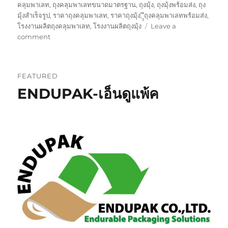
คลุมพาเลท
,
ถุงคลุมพาเลทขนาดมาตรฐาน
,
ถุงมุ้ง
,
ถุงมุ้งพร้อมส่ง
,
ถุง
มุ้งสำเร็จรูป
,
ราคาถุงคลุมพาเลท
,
ราคาถุงมุ้ง
,
ุุึถุงคลุมพาเลทพร้อมส่ง
,
โรงงานผลิตถุงคลุมพาเลท
,
โรงงานผลิตถุงมุ้ง
Leave a
on
comment
ถุง
คลุม
พา
FEATURED
เลท
ENDUPAK-เอ็นดูแพ้ค
ขนาด
มาตรฐาน