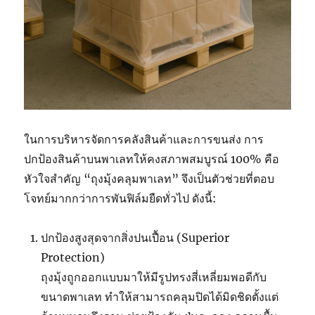
ในการบริหารจัดการคลังสินค้าและการขนส่ง การ
ปกป้องสินค้าบนพาเลทให้คงสภาพสมบูรณ์ 100% คือ
หัวใจสำคัญ “ถุงมุ้งคลุมพาเลท” จึงเป็นตัวช่วยที่ตอบ
โจทย์มากกว่าการพันฟิล์มยืดทั่วไป ดังนี้:
ปกป้องสูงสุดจากสิ่งปนเปื้อน (Superior
Protection)
ถุงมุ้งถูกออกแบบมาให้มีรูปทรงสี่เหลี่ยมพอดีกับ
ขนาดพาเลท ทำให้สามารถคลุมปิดได้มิดชิดตั้งแต่