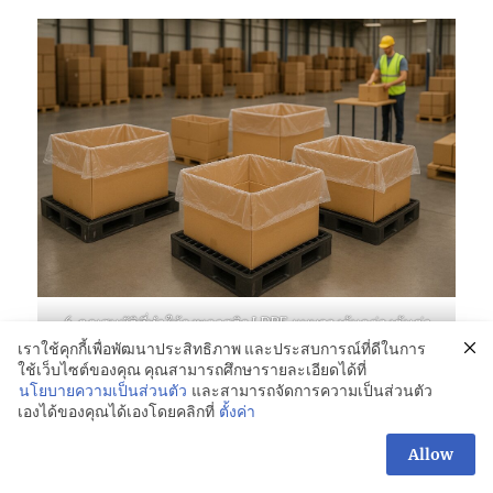
6 คุณสมบัติที่ทำให้ถุงพลาสติก LDPE แบบรองก้นกล่องคุ้มค่า
การลงทุน
เราใช้คุกกี้เพื่อพัฒนาประสิทธิภาพ และประสบการณ์ที่ดีในการ
ใช้เว็บไซต์ของคุณ คุณสามารถศึกษารายละเอียดได้ที่
นโยบายความเป็นส่วนตัว
และสามารถจัดการความเป็นส่วนตัว
เองได้ของคุณได้เองโดยคลิกที่
ตั้งค่า
6 คุณสมบัติที่ทำให้ถุงพลาสติก LDPE แบบรองก้นกล่อง
สอบถามเพิ่มเติม
คุ้มค่าการลงทุน
Allow
OPEN
CHAT