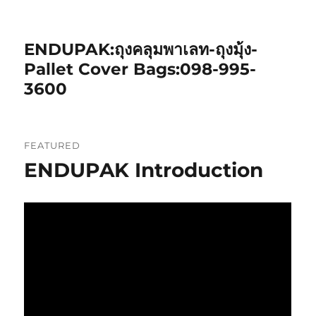
ENDUPAK:ถุงคลุมพาเลท-ถุงมุ้ง-
Pallet Cover Bags:098-995-
3600
FEATURED
ENDUPAK Introduction