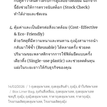
กับคู่ค้าว่าสินค้าได้รับการดูแลอย่างดีเยี่ยม นอกจาก
นี้ยังช่วยให้การตรวจนับสต็อก (Stock Check)
ทำได้ง่ายและชัดเจน
คุ้มค่าและเป็นมิตรต่อสิ่งแวดล้อม (Cost-Effective
& Eco-Friendly)
ด้วยวัสดุที่มีความหนาและทนทาน ถุงมุ้งสามารถนำ
กลับมาใช้ซ้ำ (Reusable) ได้หลายครั้ง ช่วยลด
ปริมาณขยะพลาสติกจากการใช้ฟิล์มยืดแบบครั้ง
เดียวทิ้ง (Single-use plastic) และช่วยลดต้นทุน
แฝงในระยะยาวให้กับธุรกิจของคุณ
Posted
Categories
14/02/2026
1-ถุงคลุมพาเลท
,
ถุงคลุมสินค้า
,
ถุงมุ้ง
,
ผ้าใบรัดพาเลท
on
Tags
Box Liner Bag
,
ถุงก้นสี่เหลี่ยม
,
ถุงคลุมพาเลท
,
ถุงคลุมพาเลท
ชลบุรี
,
ถุงมุ้ง
,
ถุงมุ้งคลุมพาเลท
,
ราคาถุงคลุมพาเลท
,
ราคาถุงมุ้ง
,
โรงงานผลิตถุงคลุมพาเลท
,
โรงงานผลิตถุงมุ้ง