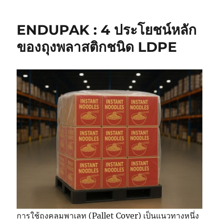
ENDUPAK : 4 ประโยชน์หลัก
ของถุงพลาสติกชนิด LDPE
การใช้ถุงคลุมพาเลท (Pallet Cover) เป็นแนวทางหนึ่ง