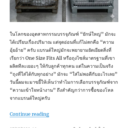
ในโลกของอุตสาหกรรมบรรจุภัณฑ์ “ยักษ์ใหญ่” มักจะ
ได้เปรียบเรื่องปริมาณ แต่จุดอ่อนที่แก้ไม่ตกคือ “ความ
อุ้ยอ้าย” ครับ แบรนด์ใหญ่มักจะพยายามยัดเยียดสิ่งที่
เรียกว่า One Size Fits All หรือถุงไซส์มาตรฐานที่เขา
ผลิตทีละเยอะๆ ให้กับลูกค้าทุกคน แต่ในความเป็นจริง
“ถุงที่ใส่ได้กับทุกอย่าง” มักจะ “ใส่ไม่พอดีกับอะไรเลย”
วันนี้ผมจะมาขยี้ให้เห็นว่าทำไมการเลือกบรรจุภัณฑ์จาก
“ความเข้าใจหน้างาน” ถึงสำคัญกว่าการซื้อของโหล
จากแบรนด์ใหญ่ครับ
“กับดัก “ไซส์มาตรฐาน”:ทำไมความเร็
Continue reading