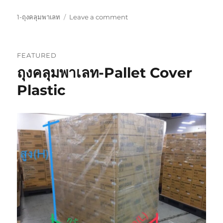
Categories
on
1-ถุงคลุมพาเลท
Leave a comment
ENDUPAK-
เอ็น
ดู
FEATURED
แพ้ค
ถุงคลุมพาเลท-Pallet Cover
Plastic