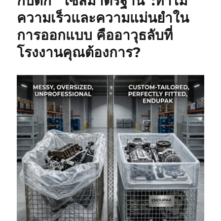
กับดัก “ไซส์มาตรฐาน”:ทำไม
ความเร็วและความแม่นยำใน
การออกแบบ คืออาวุธลับที่
โรงงานคุณต้องการ?