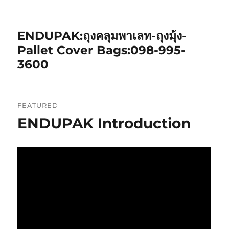
ENDUPAK:ถุงคลุมพาเลท-ถุงมุ้ง-
Pallet Cover Bags:098-995-
3600
FEATURED
ENDUPAK Introduction