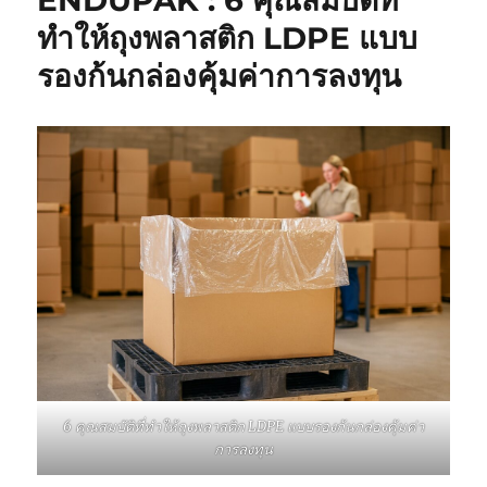
ENDUPAK : 6 คุณสมบัติที่
ทำให้ถุงพลาสติก LDPE แบบ
รองก้นกล่องคุ้มค่าการลงทุน
6 คุณสมบัติที่ทำให้ถุงพลาสติก LDPE แบบรองก้นกล่องคุ้มค่า
การลงทุน