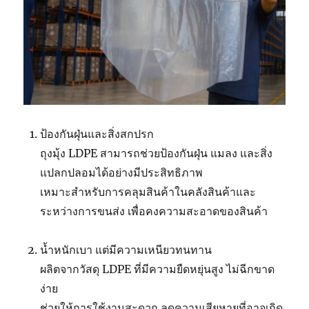
ป้องกันฝุ่นและสิ่งสกปรก
ถุงมุ้ง LDPE สามารถช่วยป้องกันฝุ่น แมลง และสิ่ง
แปลกปลอมได้อย่างมีประสิทธิภาพ
เหมาะสำหรับการคลุมสินค้าในคลังสินค้าและ
ระหว่างการขนส่ง เพื่อคงความสะอาดของสินค้า
น้ำหนักเบา แต่มีความเหนียวทนทาน
ผลิตจากวัสดุ LDPE ที่มีความยืดหยุ่นสูง ไม่ฉีกขาด
ง่าย
ช่วยให้การใช้งานสะดวก ลดความเสียหายที่อาจเกิด