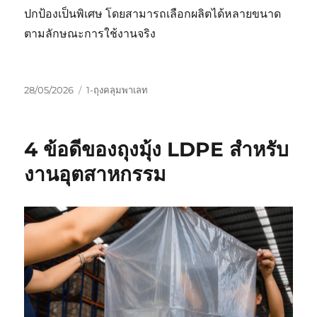
ปกป้องเป็นพิเศษ โดยสามารถเลือกผลิตได้หลายขนาด
ตามลักษณะการใช้งานจริง
Posted
Categories
28/05/2026
1-ถุงคลุมพาเลท
on
4 ข้อดีของถุงมุ้ง LDPE สำหรับ
งานอุตสาหกรรม