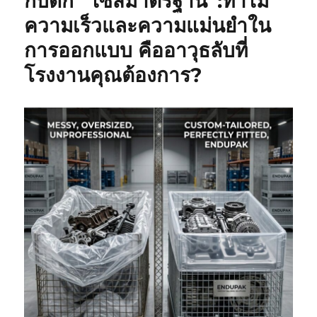
กับดัก “ไซส์มาตรฐาน”:ทำไม
ความเร็วและความแม่นยำใน
การออกแบบ คืออาวุธลับที่
โรงงานคุณต้องการ?