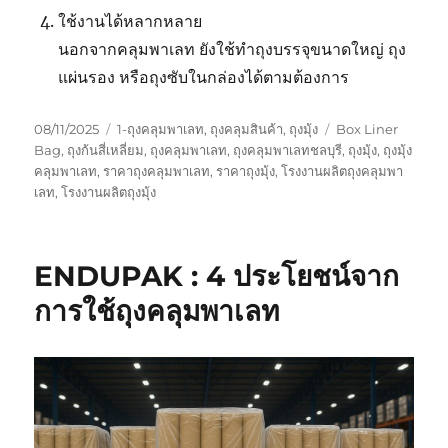
ใช้งานได้หลากหลาย
นอกจากคลุมพาเลท ยังใช้ทำถุงบรรจุขนาดใหญ่ ถุง
แผ่นรอง หรือถุงซับในกล่องได้ตามต้องการ
Posted
Categories
Tags
08/11/2025
1-ถุงคลุมพาเลท
,
ถุงคลุมสินค้า
,
ถุงมุ้ง
Box Liner
on
Bag
,
ถุงก้นสี่เหลี่ยม
,
ถุงคลุมพาเลท
,
ถุงคลุมพาเลทชลบุรี
,
ถุงมุ้ง
,
ถุงมุ้ง
คลุมพาเลท
,
ราคาถุงคลุมพาเลท
,
ราคาถุงมุ้ง
,
โรงงานผลิตถุงคลุมพา
เลท
,
โรงงานผลิตถุงมุ้ง
ENDUPAK : 4 ประโยชน์จาก
การใช้ถุงคลุมพาเลท