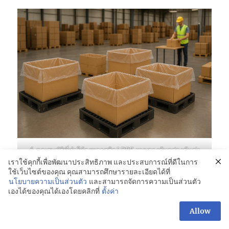
6 คุณสมบัติที่ทำให้ถุงพลาสติก LDPE แบบรองก้นกล่องคุ้มค่า
การลงทุน
เราใช้คุกกี้เพื่อพัฒนาประสิทธิภาพ และประสบการณ์ที่ดีในการ
ใช้เว็บไซต์ของคุณ คุณสามารถศึกษารายละเอียดได้ที่
นโยบายความเป็นส่วนตัว
และสามารถจัดการความเป็นส่วนตัว
เองได้ของคุณได้เองโดยคลิกที่
ตั้งค่า
6 คุณสมบัติที่ทำให้ถุงพลาสติก LDPE แบบรองก้นกล่อง
สอบถามเพิ่มเติม
คุ้มค่าการลงทุน
Allow
OPEN
CHAT