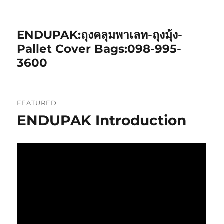
ENDUPAK:ถุงคลุมพาเลท-ถุงมุ้ง-
Pallet Cover Bags:098-995-
3600
FEATURED
ENDUPAK Introduction