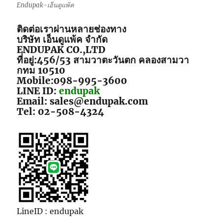
Endupak-เอ็นดูแพ้ค
ติดต่อเราผ่านหลายช่องทาง
บริษัท เอ็นดูแพ้ค จำกัด
ENDUPAK CO.,LTD
ที่อยู่:456/53 สามวาตะวันตก คลองสามวา
กทม 10510
Mobile:098-995-3600
LINE ID:
endupak
Email: sales@endupak.com
Tel: 02-508-4324
LineID : endupak