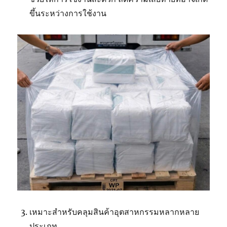
ขึ้นระหว่างการใช้งาน
เหมาะสำหรับคลุมสินค้าอุตสาหกรรมหลากหลาย
ประเภท