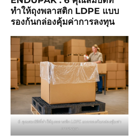
ENDUPAK : 6 คุณสมบัติที่
ทำให้ถุงพลาสติก LDPE แบบ
รองก้นกล่องคุ้มค่าการลงทุน
6 คุณสมบัติที่ทำให้ถุงพลาสติก LDPE แบบรองก้นกล่องคุ้มค่า
การลงทุน