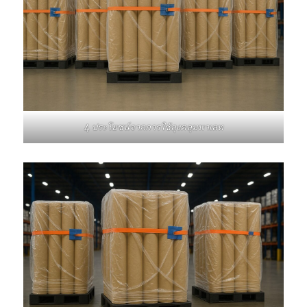
4 ประโยชน์จากการใช้ถุงคลุมพาเลท