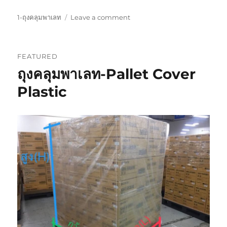
Categories
on
1-ถุงคลุมพาเลท
Leave a comment
ENDUPAK-
เอ็น
ดู
FEATURED
แพ้ค
ถุงคลุมพาเลท-Pallet Cover
Plastic