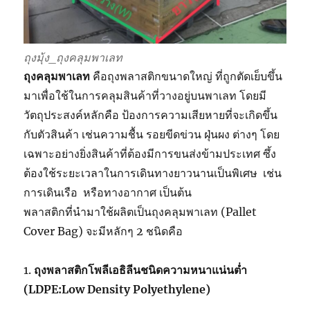
ถุงมุ้ง_ถุงคลุมพาเลท
ถุงคลุมพาเลท
คือถุงพลาสติกขนาดใหญ่ ที่ถูกตัดเย็บขึ้น
มาเพื่อใช้ในการคลุมสินค้าที่วางอยู่บนพาเลท โดยมี
วัตถุประสงค์หลักคือ ป้องการความเสียหายที่จะเกิดขึ้น
กับตัวสินค้า เช่นความชื้น รอยขีดข่วน ฝุ่นผง ต่างๆ โดย
เฉพาะอย่างยิ่งสินค้าที่ต้องมีการขนส่งข้ามประเทศ ซึ้ง
ต้องใช้ระยะเวลาในการเดินทางยาวนานเป็นพิเศษ เช่น
การเดินเรือ หรือทางอากาศ เป็นต้น
พลาสติกที่นำมาใช้ผลิตเป็นถุงคลุมพาเลท (Pallet
Cover Bag) จะมีหลักๆ 2 ชนิดคือ
1.
ถุงพลาสติกโพลีเอธิลีนชนิดความหนาแน่นต่ำ
(
LDPE:Low Density Polyethylene)