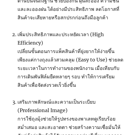
ด้านบนจนถึงฐาน ช่วยป้องกัน ฝุ่นละออง ความชื้น
และละอองฝน ได้อย่างมีประสิทธิภาพ ลดโอกาสที่
สินค้าจะเสียหายหรือสกปรกก่อนถึงมือลูกค้า
เพิ่มประสิทธิภาพและประหยัดเวลา (High
Efficiency)
เปลี่ยนขั้นตอนการแพ็คสินค้าที่ยุ่งยากให้ง่ายขึ้น
เพียงแค่กางถุงแล้วสวมคลุม (Easy to Use) ช่วยลด
ระยะเวลาในการทำงานของพนักงาน เมื่อเทียบกับ
การเดินพันฟิล์มยืดหลายๆ รอบ ทำให้การเตรียม
สินค้าเพื่อจัดส่งรวดเร็วยิ่งขึ้น
เสริมภาพลักษณ์และความเป็นระเบียบ
(Professional Image)
การใช้ถุงมุ้งช่วยให้รูปทรงของพาเลทดูเรียบร้อย
สม่ำเสมอ และสะอาดตา ช่วยสร้างความเชื่อมั่นให้