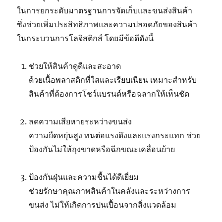
ในการยกระดับมาตรฐานการจัดเก็บและขนส่งสินค้า
ซึ่งช่วยเพิ่มประสิทธิภาพและความปลอดภัยของสินค้า
ในกระบวนการโลจิสติกส์ โดยมีข้อดีดังนี้
ช่วยให้สินค้าดูดีและสะอาด
ด้วยเนื้อพลาสติกที่ใสและเรียบเนียน เหมาะสำหรับ
สินค้าที่ต้องการโชว์แบรนด์หรือฉลากให้เห็นชัด
ลดความเสียหายระหว่างขนส่ง
ความยืดหยุ่นสูง ทนต่อแรงดึงและแรงกระแทก ช่วย
ป้องกันไม่ให้ถุงขาดหรือฉีกขณะเคลื่อนย้าย
ป้องกันฝุ่นและความชื้นได้ดีเยี่ยม
ช่วยรักษาคุณภาพสินค้าในคลังและระหว่างการ
ขนส่ง ไม่ให้เกิดการปนเปื้อนจากสิ่งแวดล้อม