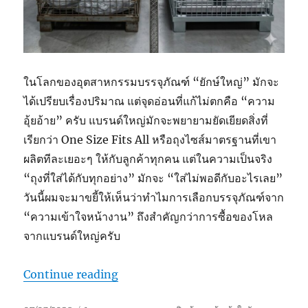
ในโลกของอุตสาหกรรมบรรจุภัณฑ์ “ยักษ์ใหญ่” มักจะ
ได้เปรียบเรื่องปริมาณ แต่จุดอ่อนที่แก้ไม่ตกคือ “ความ
อุ้ยอ้าย” ครับ แบรนด์ใหญ่มักจะพยายามยัดเยียดสิ่งที่
เรียกว่า One Size Fits All หรือถุงไซส์มาตรฐานที่เขา
ผลิตทีละเยอะๆ ให้กับลูกค้าทุกคน แต่ในความเป็นจริง
“ถุงที่ใส่ได้กับทุกอย่าง” มักจะ “ใส่ไม่พอดีกับอะไรเลย”
วันนี้ผมจะมาขยี้ให้เห็นว่าทำไมการเลือกบรรจุภัณฑ์จาก
“ความเข้าใจหน้างาน” ถึงสำคัญกว่าการซื้อของโหล
จากแบรนด์ใหญ่ครับ
“กับดัก “ไซส์มาตรฐาน”:ทำไมความเร็
Continue reading