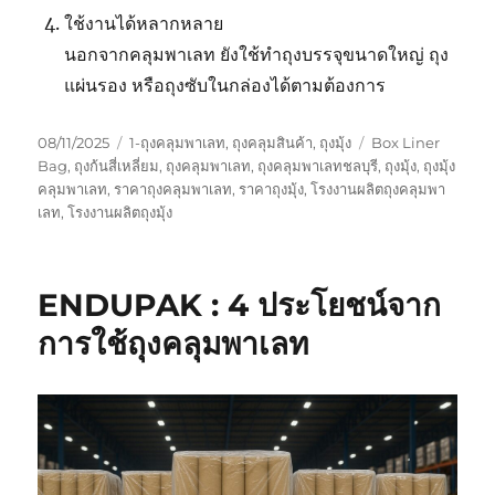
ใช้งานได้หลากหลาย
นอกจากคลุมพาเลท ยังใช้ทำถุงบรรจุขนาดใหญ่ ถุง
แผ่นรอง หรือถุงซับในกล่องได้ตามต้องการ
Posted
Categories
Tags
08/11/2025
1-ถุงคลุมพาเลท
,
ถุงคลุมสินค้า
,
ถุงมุ้ง
Box Liner
on
Bag
,
ถุงก้นสี่เหลี่ยม
,
ถุงคลุมพาเลท
,
ถุงคลุมพาเลทชลบุรี
,
ถุงมุ้ง
,
ถุงมุ้ง
คลุมพาเลท
,
ราคาถุงคลุมพาเลท
,
ราคาถุงมุ้ง
,
โรงงานผลิตถุงคลุมพา
เลท
,
โรงงานผลิตถุงมุ้ง
ENDUPAK : 4 ประโยชน์จาก
การใช้ถุงคลุมพาเลท