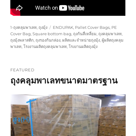
Categories
Tags
1-ถุงคลุมพาเลท
,
ถุงมุ้ง
ENDUPAK
,
Pallet Cover Bags
,
PE
Cover Bag
,
Square bottom bag
,
ถุงก้นสี่เหลี่ยม
,
ถุงคลุมพาเลท
,
ถุงมุ้งพลาสติก
,
ถุงรองก้นกล่อง
,
ผลิตและจำหน่ายถุงมุ้ง
,
ผู้ผลิตถุงคลุม
พาเลท
,
โรงงานผลิตถุงคลุมพาเลท
,
โรงงานผลิตถุงมุ้ง
FEATURED
ถุงคลุมพาเลทขนาดมาตรฐาน