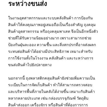
ระหว่างขนส่ง
Plastic
ในงานอุตสาหกรรมและระบบคลังสินค้า การป้องกัน
สินค้าให้คงคุณภาพอยู่เสมอถือเป็นเรื่องสำคัญ ถุงคลุม
สินค้าอุตสาหกรรม หรือถุงคลุมพาเลท จึงเป็นอีกหนึ่งตัว
ช่วยที่ได้รับความนิยมอย่างมาก เพราะสามารถช่วย
ป้องกันฝุ่นละออง ความชื้น และสิ่งสกปรกที่อาจส่งผลก
ระทบต่อสินค้าได้อย่างมีประสิทธิภาพ เหมาะสำหรับ
การใช้งานทั้งในโรงงาน คลังสินค้า และระหว่างการ
ขนส่งสินค้าไปยังปลายทาง
นอกจากนี้ ถุงพลาสติกคลุมสินค้ายังช่วยเพิ่มความเป็น
ระเบียบในการจัดเก็บสินค้า ทำให้สามารถตรวจสอบ
และบริหารพื้นที่ภายในคลังได้ง่ายขึ้น เหมาะกับสินค้า
หลากหลายประเภท เช่น กล่องบรรจุภัณฑ์ วัตถุดิบ
สินค้าส่งออก เครื่องจักร หรือสินค้าที่ต้องการการ