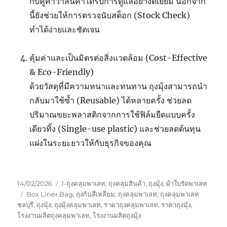
กับคู่ค้าว่าสินค้าได้รับการดูแลอย่างดีเยี่ยม นอกจาก
นี้ยังช่วยให้การตรวจนับสต็อก (Stock Check)
ทำได้ง่ายและชัดเจน
คุ้มค่าและเป็นมิตรต่อสิ่งแวดล้อม (Cost-Effective
& Eco-Friendly)
ด้วยวัสดุที่มีความหนาและทนทาน ถุงมุ้งสามารถนำ
กลับมาใช้ซ้ำ (Reusable) ได้หลายครั้ง ช่วยลด
ปริมาณขยะพลาสติกจากการใช้ฟิล์มยืดแบบครั้ง
เดียวทิ้ง (Single-use plastic) และช่วยลดต้นทุน
แฝงในระยะยาวให้กับธุรกิจของคุณ
Posted
Categories
14/02/2026
1-ถุงคลุมพาเลท
,
ถุงคลุมสินค้า
,
ถุงมุ้ง
,
ผ้าใบรัดพาเลท
on
Tags
Box Liner Bag
,
ถุงก้นสี่เหลี่ยม
,
ถุงคลุมพาเลท
,
ถุงคลุมพาเลท
ชลบุรี
,
ถุงมุ้ง
,
ถุงมุ้งคลุมพาเลท
,
ราคาถุงคลุมพาเลท
,
ราคาถุงมุ้ง
,
โรงงานผลิตถุงคลุมพาเลท
,
โรงงานผลิตถุงมุ้ง