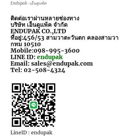
Endupak-เอ็นดูแพ้ค
ติดต่อเราผ่านหลายช่องทาง
บริษัท เอ็นดูแพ้ค จำกัด
ENDUPAK CO.,LTD
ที่อยู่:456/53 สามวาตะวันตก คลองสามวา
กทม 10510
Mobile:098-995-3600
LINE ID:
endupak
Email: sales@endupak.com
Tel: 02-508-4324
LineID : endupak