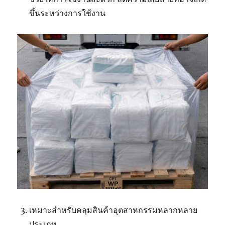
ขึ้นระหว่างการใช้งาน
เหมาะสำหรับคลุมสินค้าอุตสาหกรรมหลากหลาย
ประเภท