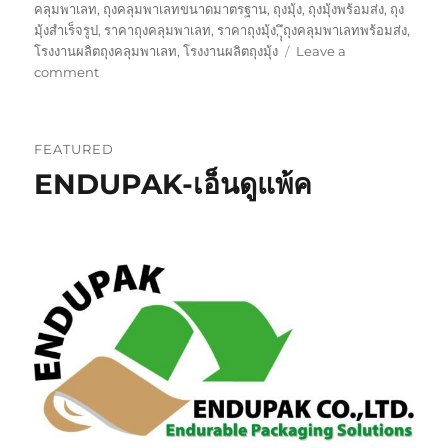
คลุมพาเลท
,
ถุงคลุมพาเลทขนาดมาตรฐาน
,
ถุงมุ้ง
,
ถุงมุ้งพร้อมส่ง
,
ถุง
มุ้งสำเร็จรูป
,
ราคาถุงคลุมพาเลท
,
ราคาถุงมุ้ง
,
ุุึถุงคลุมพาเลทพร้อมส่ง
,
โรงงานผลิตถุงคลุมพาเลท
,
โรงงานผลิตถุงมุ้ง
Leave a
on
comment
ถุง
คลุม
พา
FEATURED
เลท
ENDUPAK-เอ็นดูแพ้ค
ขนาด
มาตรฐาน