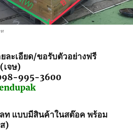
ลท
ละเอียด/ขอรับตัวอย่างฟรี
(เจษ)
 098-995-3600
endupak
เลท แบบมีสินค้าในสต๊อค พร้อม
ส)