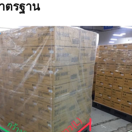
มาตรฐาน