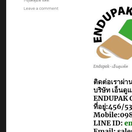
on
Leave a comment
ENDUPAK-
เอ็น
ดู
แพ้ค
Endupak-เอ็นดูแพ้ค
ติดต่อเราผ่
บริษัท เอ็นดู
ENDUPAK 
ที่อยู่:456
Mobile:09
LINE ID:
e
Email: sa