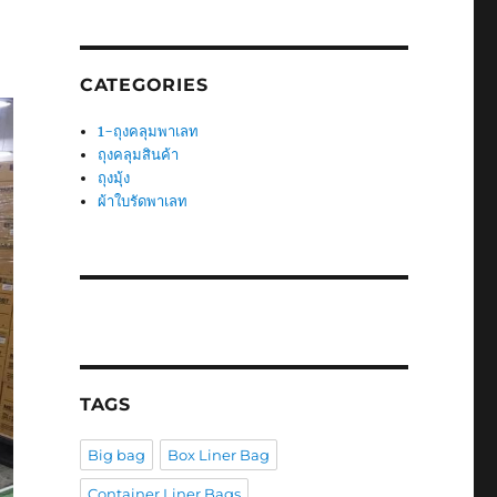
CATEGORIES
1-ถุงคลุมพาเลท
ถุงคลุมสินค้า
ถุงมุ้ง
ผ้าใบรัดพาเลท
TAGS
Big bag
Box Liner Bag
Container Liner Bags