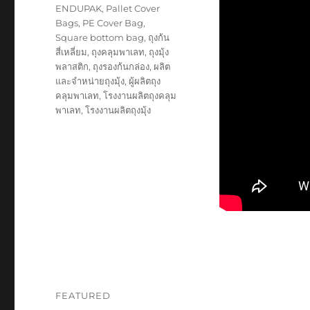
Tags
ENDUPAK
,
Pallet Cover
Bags
,
PE Cover Bag
,
Square bottom bag
,
ถุงก้น
สี่เหลี่ยม
,
ถุงคลุมพาเลท
,
ถุงมุ้ง
พลาสติก
,
ถุงรองก้นกล่อง
,
ผลิต
และจำหน่ายถุงมุ้ง
,
ผู้ผลิตถุง
คลุมพาเลท
,
โรงงานผลิตถุงคลุม
พาเลท
,
โรงงานผลิตถุงมุ้ง
FEATURED