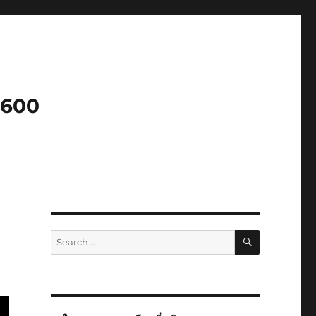
3600
SEARCH
Search
for: