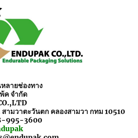
านหลายช่องทาง
แพ้ค จำกัด
CO.,LTD
/53 สามวาตะวันตก คลองสามวา กทม 10510
8-995-3600
ndupak
les@endupak.com