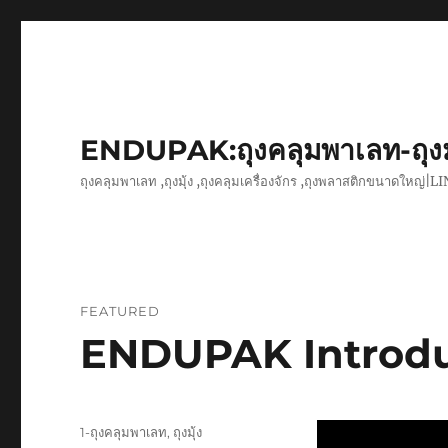
ENDUPAK:ถุงคลุมพาเลท-ถุง
ถุงคลุมพาเลท ,ถุงมุ้ง ,ถุงคลุมเครื่องจักร ,ถุงพลาสติกขนาดใหญ่
FEATURED
ENDUPAK Introdu
Categories
1-ถุงคลุมพาเลท
,
ถุงมุ้ง