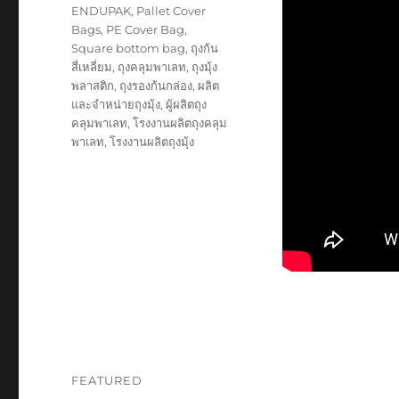
Tags
ENDUPAK
,
Pallet Cover
Bags
,
PE Cover Bag
,
Square bottom bag
,
ถุงก้น
สี่เหลี่ยม
,
ถุงคลุมพาเลท
,
ถุงมุ้ง
พลาสติก
,
ถุงรองก้นกล่อง
,
ผลิต
และจำหน่ายถุงมุ้ง
,
ผู้ผลิตถุง
คลุมพาเลท
,
โรงงานผลิตถุงคลุม
พาเลท
,
โรงงานผลิตถุงมุ้ง
FEATURED