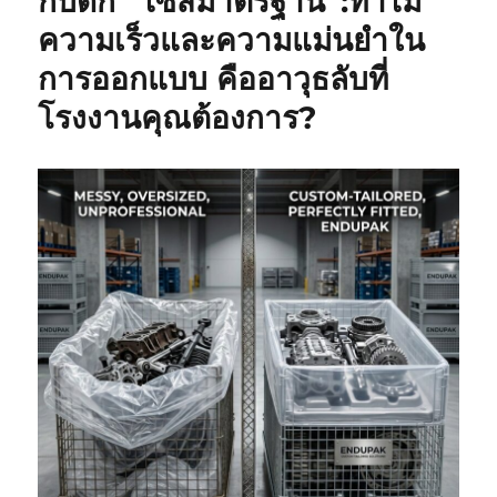
กับดัก “ไซส์มาตรฐาน”:ทำไม
ความเร็วและความแม่นยำใน
การออกแบบ คืออาวุธลับที่
โรงงานคุณต้องการ?