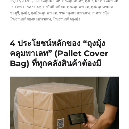
Posted
Categories
07/03/2026
1-ถุงคลุมพาเลท
,
ถุงคลุมสินค้า
,
ถุงมุ้ง
,
ผ้าใบรัดพาเลท
on
Tags
Box Liner Bag
,
ถุงก้นสี่เหลี่ยม
,
ถุงคลุมพาเลท
,
ถุงคลุมพาเลท
ชลบุรี
,
ถุงมุ้ง
,
ถุงมุ้งคลุมพาเลท
,
ราคาถุงคลุมพาเลท
,
ราคาถุงมุ้ง
,
โรงงานผลิตถุงคลุมพาเลท
,
โรงงานผลิตถุงมุ้ง
4 ประโยชน์หลักของ “ถุงมุ้ง
คลุมพาเลท” (Pallet Cover
Bag) ที่ทุกคลังสินค้าต้องมี