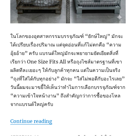
ในโลกของอุตสาหกรรมบรรจุภัณฑ์ “ยักษ์ใหญ่” มักจะ
ได้เปรียบเรื่องปริมาณ แต่จุดอ่อนที่แก้ไม่ตกคือ “ความ
อุ้ยอ้าย” ครับ แบรนด์ใหญ่มักจะพยายามยัดเยียดสิ่งที่
เรียกว่า One Size Fits All หรือถุงไซส์มาตรฐานที่เขา
ผลิตทีละเยอะๆ ให้กับลูกค้าทุกคน แต่ในความเป็นจริง
“ถุงที่ใส่ได้กับทุกอย่าง” มักจะ “ใส่ไม่พอดีกับอะไรเลย”
วันนี้ผมจะมาขยี้ให้เห็นว่าทำไมการเลือกบรรจุภัณฑ์จาก
“ความเข้าใจหน้างาน” ถึงสำคัญกว่าการซื้อของโหล
จากแบรนด์ใหญ่ครับ
“กับดัก “ไซส์มาตรฐาน”:ทำไมความเร็
Continue reading