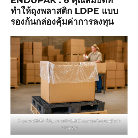
ENDUPAK : 6 คุณสมบัติที่
ทำให้ถุงพลาสติก LDPE แบบ
รองก้นกล่องคุ้มค่าการลงทุน
6 คุณสมบัติที่ทำให้ถุงพลาสติก LDPE แบบรองก้นกล่องคุ้มค่า
การลงทุน