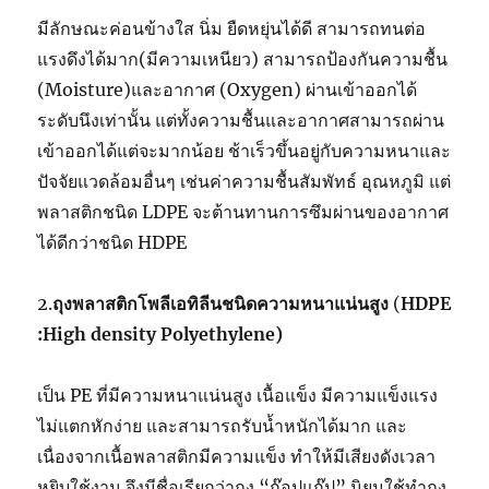
มีลักษณะค่อนข้างใส นิ่ม ยืดหยุ่นได้ดี สามารถทนต่อ
แรงดึงได้มาก(มีความเหนียว) สามารถป้องกันความชื้น
(Moisture)และอากาศ (Oxygen) ผ่านเข้าออกได้
ระดับนึงเท่านั้น แต่ทั้งความชื้นและอากาศสามารถผ่าน
เข้าออกได้แต่จะมากน้อย ช้าเร็วขึ้นอยู่กับความหนาและ
ปัจจัยแวดล้อมอื่นๆ เช่นค่าความชื้นสัมพัทธ์ อุณหภูมิ แต่
พลาสติกชนิด LDPE จะต้านทานการซึมผ่านของอากาศ
ได้ดีกว่าชนิด HDPE
2.
ถุงพลาสติกโพลีเอทิลีนชนิดความหนาแน่นสูง
(
HDPE
:High density Polyethylene)
เป็น PE ที่มีความหนาแน่นสูง เนื้อแข็ง มีความแข็งแรง
ไม่แตกหักง่าย และสามารถรับน้ำหนักได้มาก และ
เนื่องจากเนื้อพลาสติกมีความแข็ง ทำให้มีเสียงดังเวลา
หยิบใช้งาน จึงมีชื่อเรียกว่าถุง “ก๊อปแก๊ป” นิยมใช้ทำถุง