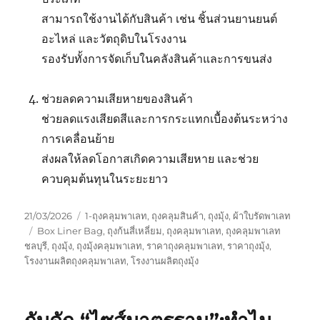
สามารถใช้งานได้กับสินค้า เช่น ชิ้นส่วนยานยนต์
อะไหล่ และวัตถุดิบในโรงงาน
รองรับทั้งการจัดเก็บในคลังสินค้าและการขนส่ง
ช่วยลดความเสียหายของสินค้า
ช่วยลดแรงเสียดสีและการกระแทกเบื้องต้นระหว่าง
การเคลื่อนย้าย
ส่งผลให้ลดโอกาสเกิดความเสียหาย และช่วย
ควบคุมต้นทุนในระยะยาว
Posted
Categories
21/03/2026
1-ถุงคลุมพาเลท
,
ถุงคลุมสินค้า
,
ถุงมุ้ง
,
ผ้าใบรัดพาเลท
on
Tags
Box Liner Bag
,
ถุงก้นสี่เหลี่ยม
,
ถุงคลุมพาเลท
,
ถุงคลุมพาเลท
ชลบุรี
,
ถุงมุ้ง
,
ถุงมุ้งคลุมพาเลท
,
ราคาถุงคลุมพาเลท
,
ราคาถุงมุ้ง
,
โรงงานผลิตถุงคลุมพาเลท
,
โรงงานผลิตถุงมุ้ง