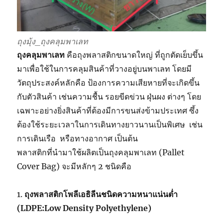
ถุงมุ้ง_ถุงคลุมพาเลท
ถุงคลุมพาเลท
คือถุงพลาสติกขนาดใหญ่ ที่ถูกตัดเย็บขึ้น
มาเพื่อใช้ในการคลุมสินค้าที่วางอยู่บนพาเลท โดยมี
วัตถุประสงค์หลักคือ ป้องการความเสียหายที่จะเกิดขึ้น
กับตัวสินค้า เช่นความชื้น รอยขีดข่วน ฝุ่นผง ต่างๆ โดย
เฉพาะอย่างยิ่งสินค้าที่ต้องมีการขนส่งข้ามประเทศ ซึ้ง
ต้องใช้ระยะเวลาในการเดินทางยาวนานเป็นพิเศษ เช่น
การเดินเรือ หรือทางอากาศ เป็นต้น
พลาสติกที่นำมาใช้ผลิตเป็นถุงคลุมพาเลท (Pallet
Cover Bag) จะมีหลักๆ 2 ชนิดคือ
1.
ถุงพลาสติกโพลีเอธิลีนชนิดความหนาแน่นต่ำ
(
LDPE:Low Density Polyethylene)