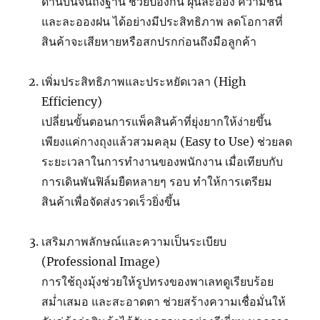
ด้านบนจนถึงฐาน ช่วยป้องกัน ฝุ่นละออง ความชื้น
และละอองฝน ได้อย่างมีประสิทธิภาพ ลดโอกาสที่
สินค้าจะเสียหายหรือสกปรกก่อนถึงมือลูกค้า
เพิ่มประสิทธิภาพและประหยัดเวลา (High
Efficiency)
เปลี่ยนขั้นตอนการแพ็คสินค้าที่ยุ่งยากให้ง่ายขึ้น
เพียงแค่กางถุงแล้วสวมคลุม (Easy to Use) ช่วยลด
ระยะเวลาในการทำงานของพนักงาน เมื่อเทียบกับ
การเดินพันฟิล์มยืดหลายๆ รอบ ทำให้การเตรียม
สินค้าเพื่อจัดส่งรวดเร็วยิ่งขึ้น
เสริมภาพลักษณ์และความเป็นระเบียบ
(Professional Image)
การใช้ถุงมุ้งช่วยให้รูปทรงของพาเลทดูเรียบร้อย
สม่ำเสมอ และสะอาดตา ช่วยสร้างความเชื่อมั่นให้