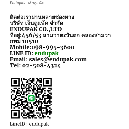
Endupak-เอ็นดูแพ้ค
ติดต่อเราผ่านหลายช่องทาง
บริษัท เอ็นดูแพ้ค จำกัด
ENDUPAK CO.,LTD
ที่อยู่:456/53 สามวาตะวันตก คลองสามวา
กทม 10510
Mobile:098-995-3600
LINE ID:
endupak
Email: sales@endupak.com
Tel: 02-508-4324
LineID : endupak