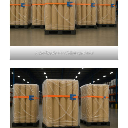
4 ประโยชน์จากการใช้ถุงคลุมพาเลท