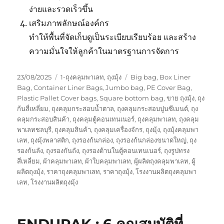
ง่ายและรวดเร็วขึ้น
เสริมภาพลักษณ์องค์กร
ทำให้พื้นที่จัดเก็บดูเป็นระเบียบเรียบร้อย และสร้าง
ความมั่นใจให้ลูกค้าในมาตรฐานการจัดการ
Posted
Categories
Tags
23/08/2025
1-ถุงคลุมพาเลท
,
ถุงมุ้ง
Big bag
,
Box Liner
on
Bag
,
Container Liner Bags
,
Jumbo bag
,
PE Cover Bag
,
Plastic Pallet Cover bags
,
Square bottom bag
,
ขาย ถุงมุ้ง
,
ถุง
ก้นสี่เหลี่ยม
,
ถุงคลุมกระสอบน้ำตาล
,
ถุงคลุมกระสอบปูนซีเมนต์
,
ถุง
คลุมกระสอบสินค้า
,
ถุงคลุมตู้คอนเทนเนอร์
,
ถุงคลุมพาเลท
,
ถุงคลุม
พาเลทชลบุรี
,
ถุงคลุมสินค้า
,
ถุงคลุมเครื่องจักร
,
ถุงมุ้ง
,
ถุงมุ้งคลุมพา
เลท
,
ถุงมุ้งพลาสติก
,
ถุงรองก้นกล่อง
,
ถุงรองก้นกล่องขนาดใหญ่
,
ถุง
รองก้นลัง
,
ถุงรองกันถัง
,
ถุงรองด้านในตู้คอนเทนเนอร์
,
ถุงรูปทรง
สี่เหลี่ยม
,
ผ้าคลุมพาเลท
,
ผ้าใบคลุมพาเลท
,
ผู้ผลิตถุงคลุมพาเลท
,
ผู้
ผลิตถุงมุ้ง
,
ราคาถุงคลุมพาเลท
,
ราคาถุงมุ้ง
,
โรงงานผลิตถุงคลุมพา
เลท
,
โรงงานผลิตถุงมุ้ง