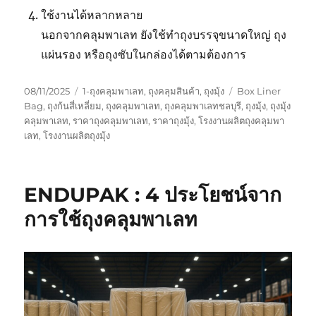
ใช้งานได้หลากหลาย
นอกจากคลุมพาเลท ยังใช้ทำถุงบรรจุขนาดใหญ่ ถุง
แผ่นรอง หรือถุงซับในกล่องได้ตามต้องการ
Posted
Categories
Tags
08/11/2025
1-ถุงคลุมพาเลท
,
ถุงคลุมสินค้า
,
ถุงมุ้ง
Box Liner
on
Bag
,
ถุงก้นสี่เหลี่ยม
,
ถุงคลุมพาเลท
,
ถุงคลุมพาเลทชลบุรี
,
ถุงมุ้ง
,
ถุงมุ้ง
คลุมพาเลท
,
ราคาถุงคลุมพาเลท
,
ราคาถุงมุ้ง
,
โรงงานผลิตถุงคลุมพา
เลท
,
โรงงานผลิตถุงมุ้ง
ENDUPAK : 4 ประโยชน์จาก
การใช้ถุงคลุมพาเลท