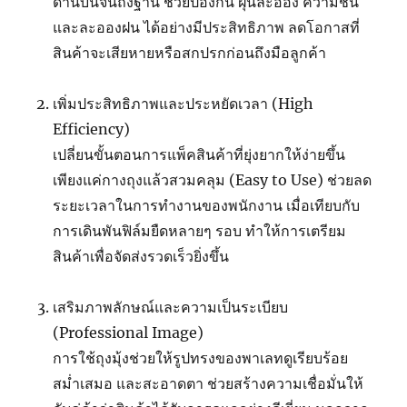
ด้านบนจนถึงฐาน ช่วยป้องกัน ฝุ่นละออง ความชื้น
และละอองฝน ได้อย่างมีประสิทธิภาพ ลดโอกาสที่
สินค้าจะเสียหายหรือสกปรกก่อนถึงมือลูกค้า
เพิ่มประสิทธิภาพและประหยัดเวลา (High
Efficiency)
เปลี่ยนขั้นตอนการแพ็คสินค้าที่ยุ่งยากให้ง่ายขึ้น
เพียงแค่กางถุงแล้วสวมคลุม (Easy to Use) ช่วยลด
ระยะเวลาในการทำงานของพนักงาน เมื่อเทียบกับ
การเดินพันฟิล์มยืดหลายๆ รอบ ทำให้การเตรียม
สินค้าเพื่อจัดส่งรวดเร็วยิ่งขึ้น
เสริมภาพลักษณ์และความเป็นระเบียบ
(Professional Image)
การใช้ถุงมุ้งช่วยให้รูปทรงของพาเลทดูเรียบร้อย
สม่ำเสมอ และสะอาดตา ช่วยสร้างความเชื่อมั่นให้