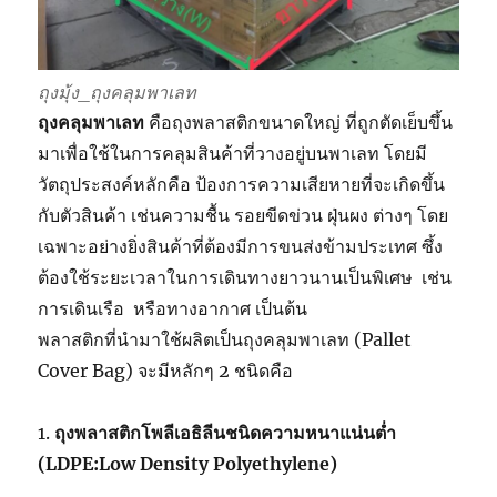
ถุงมุ้ง_ถุงคลุมพาเลท
ถุงคลุมพาเลท
คือถุงพลาสติกขนาดใหญ่ ที่ถูกตัดเย็บขึ้น
มาเพื่อใช้ในการคลุมสินค้าที่วางอยู่บนพาเลท โดยมี
วัตถุประสงค์หลักคือ ป้องการความเสียหายที่จะเกิดขึ้น
กับตัวสินค้า เช่นความชื้น รอยขีดข่วน ฝุ่นผง ต่างๆ โดย
เฉพาะอย่างยิ่งสินค้าที่ต้องมีการขนส่งข้ามประเทศ ซึ้ง
ต้องใช้ระยะเวลาในการเดินทางยาวนานเป็นพิเศษ เช่น
การเดินเรือ หรือทางอากาศ เป็นต้น
พลาสติกที่นำมาใช้ผลิตเป็นถุงคลุมพาเลท (Pallet
Cover Bag) จะมีหลักๆ 2 ชนิดคือ
1.
ถุงพลาสติกโพลีเอธิลีนชนิดความหนาแน่นต่ำ
(
LDPE:Low Density Polyethylene)