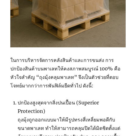
ในการบริหารจัดการคลังสินค้าและการขนส่ง การ
ปกป้องสินค้าบนพาเลทให้คงสภาพสมบูรณ์ 100% คือ
หัวใจสำคัญ “ถุงมุ้งคลุมพาเลท” จึงเป็นตัวช่วยที่ตอบ
โจทย์มากกว่าการพันฟิล์มยืดทั่วไป ดังนี้:
ปกป้องสูงสุดจากสิ่งปนเปื้อน (Superior
Protection)
ถุงมุ้งถูกออกแบบมาให้มีรูปทรงสี่เหลี่ยมพอดีกับ
ขนาดพาเลท ทำให้สามารถคลุมปิดได้มิดชิดตั้งแต่