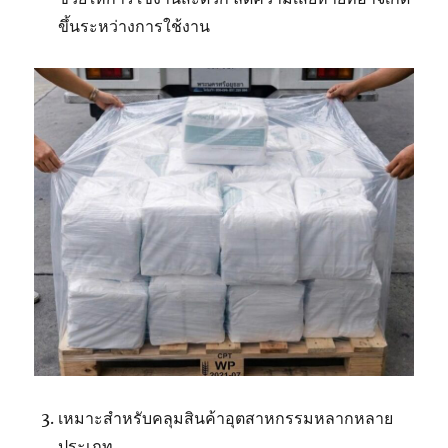
ขึ้นระหว่างการใช้งาน
เหมาะสำหรับคลุมสินค้าอุตสาหกรรมหลากหลาย
ประเภท