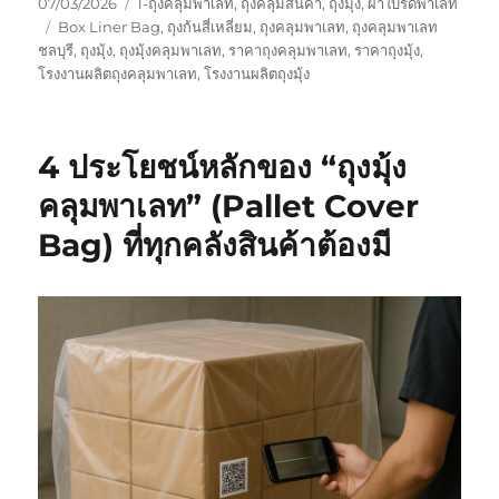
Posted
Categories
07/03/2026
1-ถุงคลุมพาเลท
,
ถุงคลุมสินค้า
,
ถุงมุ้ง
,
ผ้าใบรัดพาเลท
on
Tags
Box Liner Bag
,
ถุงก้นสี่เหลี่ยม
,
ถุงคลุมพาเลท
,
ถุงคลุมพาเลท
ชลบุรี
,
ถุงมุ้ง
,
ถุงมุ้งคลุมพาเลท
,
ราคาถุงคลุมพาเลท
,
ราคาถุงมุ้ง
,
โรงงานผลิตถุงคลุมพาเลท
,
โรงงานผลิตถุงมุ้ง
4 ประโยชน์หลักของ “ถุงมุ้ง
คลุมพาเลท” (Pallet Cover
Bag) ที่ทุกคลังสินค้าต้องมี