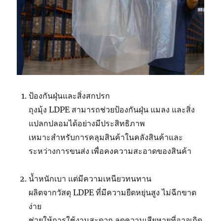
ป้องกันฝุ่นและสิ่งสกปรก
ถุงมุ้ง LDPE สามารถช่วยป้องกันฝุ่น แมลง และสิ่ง
แปลกปลอมได้อย่างมีประสิทธิภาพ
เหมาะสำหรับการคลุมสินค้าในคลังสินค้าและ
ระหว่างการขนส่ง เพื่อคงความสะอาดของสินค้า
น้ำหนักเบา แต่มีความเหนียวทนทาน
ผลิตจากวัสดุ LDPE ที่มีความยืดหยุ่นสูง ไม่ฉีกขาด
ง่าย
ช่วยให้การใช้งานสะดวก ลดความเสียหายที่อาจเกิด