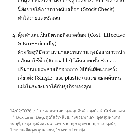
กับคู่ค้าว่าสินค้าได้รับการดูแลอย่างดีเยี่ยม นอกจาก
นี้ยังช่วยให้การตรวจนับสต็อก (Stock Check)
ทำได้ง่ายและชัดเจน
คุ้มค่าและเป็นมิตรต่อสิ่งแวดล้อม (Cost-Effective
& Eco-Friendly)
ด้วยวัสดุที่มีความหนาและทนทาน ถุงมุ้งสามารถนำ
กลับมาใช้ซ้ำ (Reusable) ได้หลายครั้ง ช่วยลด
ปริมาณขยะพลาสติกจากการใช้ฟิล์มยืดแบบครั้ง
เดียวทิ้ง (Single-use plastic) และช่วยลดต้นทุน
แฝงในระยะยาวให้กับธุรกิจของคุณ
Posted
Categories
14/02/2026
1-ถุงคลุมพาเลท
,
ถุงคลุมสินค้า
,
ถุงมุ้ง
,
ผ้าใบรัดพาเลท
on
Tags
Box Liner Bag
,
ถุงก้นสี่เหลี่ยม
,
ถุงคลุมพาเลท
,
ถุงคลุมพาเลท
ชลบุรี
,
ถุงมุ้ง
,
ถุงมุ้งคลุมพาเลท
,
ราคาถุงคลุมพาเลท
,
ราคาถุงมุ้ง
,
โรงงานผลิตถุงคลุมพาเลท
,
โรงงานผลิตถุงมุ้ง