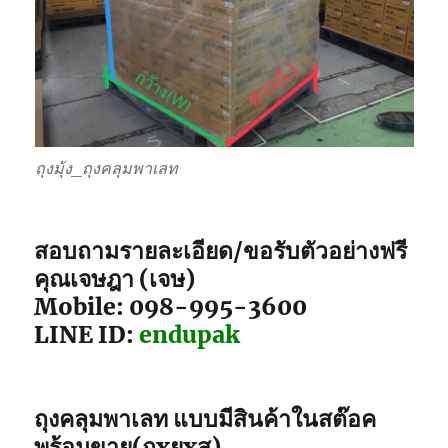
ถุงมุ้ง_ถุงคลุมพาเลท
สอบถามรายละเอียด/ขอรับตัวอย่างฟรี
คุณเจษฎา (เจษ)
Mobile: 098-995-3600
LINE ID:
endupak
ถุงคลุมพาเลท แบบมีสินค้าในสต๊อค
พร้อมขาย(กxยxส)