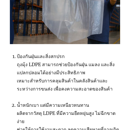
ป้องกันฝุ่นและสิ่งสกปรก
ถุงมุ้ง LDPE สามารถช่วยป้องกันฝุ่น แมลง และสิ่ง
แปลกปลอมได้อย่างมีประสิทธิภาพ
เหมาะสำหรับการคลุมสินค้าในคลังสินค้าและ
ระหว่างการขนส่ง เพื่อคงความสะอาดของสินค้า
น้ำหนักเบา แต่มีความเหนียวทนทาน
ผลิตจากวัสดุ LDPE ที่มีความยืดหยุ่นสูง ไม่ฉีกขาด
ง่าย
ช่วยให้การใช้งานสะดวก ลดความเสียหายที่อาจเกิด