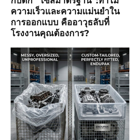
กับดัก “ไซส์มาตรฐาน”:ทำไม
ความเร็วและความแม่นยำใน
การออกแบบ คืออาวุธลับที่
โรงงานคุณต้องการ?