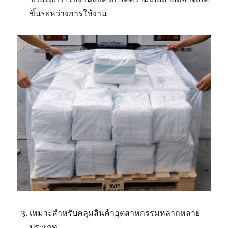
ขึ้นระหว่างการใช้งาน
เหมาะสำหรับคลุมสินค้าอุตสาหกรรมหลากหลาย
ประเภท