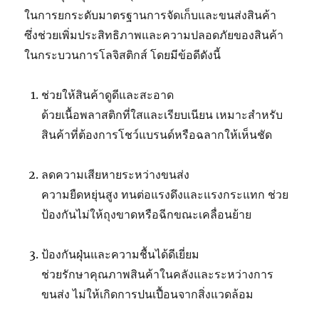
ในการยกระดับมาตรฐานการจัดเก็บและขนส่งสินค้า
ซึ่งช่วยเพิ่มประสิทธิภาพและความปลอดภัยของสินค้า
ในกระบวนการโลจิสติกส์ โดยมีข้อดีดังนี้
ช่วยให้สินค้าดูดีและสะอาด
ด้วยเนื้อพลาสติกที่ใสและเรียบเนียน เหมาะสำหรับ
สินค้าที่ต้องการโชว์แบรนด์หรือฉลากให้เห็นชัด
ลดความเสียหายระหว่างขนส่ง
ความยืดหยุ่นสูง ทนต่อแรงดึงและแรงกระแทก ช่วย
ป้องกันไม่ให้ถุงขาดหรือฉีกขณะเคลื่อนย้าย
ป้องกันฝุ่นและความชื้นได้ดีเยี่ยม
ช่วยรักษาคุณภาพสินค้าในคลังและระหว่างการ
ขนส่ง ไม่ให้เกิดการปนเปื้อนจากสิ่งแวดล้อม