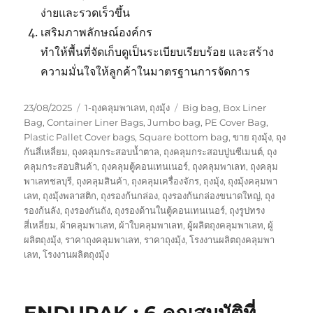
ง่ายและรวดเร็วขึ้น
เสริมภาพลักษณ์องค์กร
ทำให้พื้นที่จัดเก็บดูเป็นระเบียบเรียบร้อย และสร้าง
ความมั่นใจให้ลูกค้าในมาตรฐานการจัดการ
Posted
Categories
Tags
23/08/2025
1-ถุงคลุมพาเลท
,
ถุงมุ้ง
Big bag
,
Box Liner
on
Bag
,
Container Liner Bags
,
Jumbo bag
,
PE Cover Bag
,
Plastic Pallet Cover bags
,
Square bottom bag
,
ขาย ถุงมุ้ง
,
ถุง
ก้นสี่เหลี่ยม
,
ถุงคลุมกระสอบน้ำตาล
,
ถุงคลุมกระสอบปูนซีเมนต์
,
ถุง
คลุมกระสอบสินค้า
,
ถุงคลุมตู้คอนเทนเนอร์
,
ถุงคลุมพาเลท
,
ถุงคลุม
พาเลทชลบุรี
,
ถุงคลุมสินค้า
,
ถุงคลุมเครื่องจักร
,
ถุงมุ้ง
,
ถุงมุ้งคลุมพา
เลท
,
ถุงมุ้งพลาสติก
,
ถุงรองก้นกล่อง
,
ถุงรองก้นกล่องขนาดใหญ่
,
ถุง
รองก้นลัง
,
ถุงรองกันถัง
,
ถุงรองด้านในตู้คอนเทนเนอร์
,
ถุงรูปทรง
สี่เหลี่ยม
,
ผ้าคลุมพาเลท
,
ผ้าใบคลุมพาเลท
,
ผู้ผลิตถุงคลุมพาเลท
,
ผู้
ผลิตถุงมุ้ง
,
ราคาถุงคลุมพาเลท
,
ราคาถุงมุ้ง
,
โรงงานผลิตถุงคลุมพา
เลท
,
โรงงานผลิตถุงมุ้ง