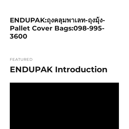
ENDUPAK:ถุงคลุมพาเลท-ถุงมุ้ง-
Pallet Cover Bags:098-995-
3600
FEATURED
ENDUPAK Introduction