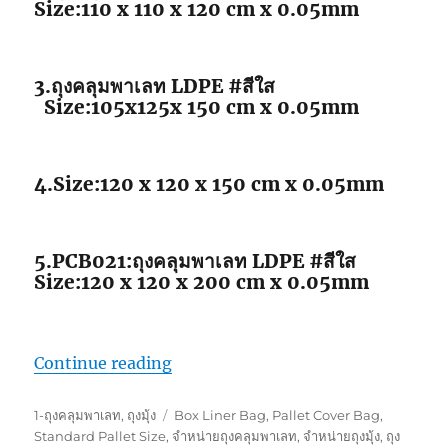
Size:110 x 110 x 120 cm x 0.05mm
3.ถุงคลุมพาเลท LDPE #สีใส
Size:105x125x 150 cm x 0.05mm
4.Size:120 x 120 x 150 cm x 0.05mm
5.PCB021:ถุงคลุมพาเลท LDPE #สีใส
Size:120 x 120 x 200 cm x 0.05mm
“ถุงคลุมพาเลทขนาดมาตรฐาน”
Continue reading
Categories
Tags
1-ถุงคลุมพาเลท
,
ถุงมุ้ง
Box Liner Bag
,
Pallet Cover Bag
,
Standard Pallet Size
,
จำหน่ายถุงคลุมพาเลท
,
จำหน่ายถุงมุ้ง
,
ถุง