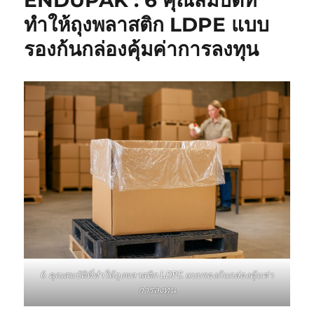
ENDUPAK : 6 คุณสมบัติที่
ทำให้ถุงพลาสติก LDPE แบบ
รองก้นกล่องคุ้มค่าการลงทุน
6 คุณสมบัติที่ทำให้ถุงพลาสติก LDPE แบบรองก้นกล่องคุ้มค่า
การลงทุน