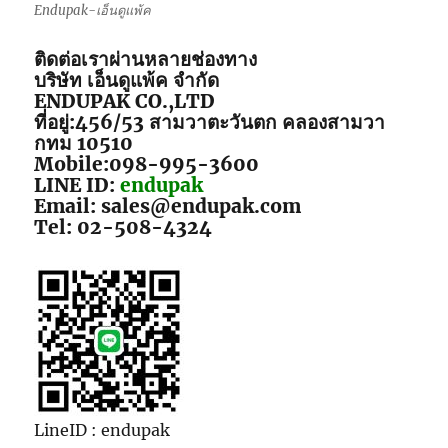
Endupak-เอ็นดูแพ้ค
ติดต่อเราผ่านหลายช่องทาง
บริษัท เอ็นดูแพ้ค จำกัด
ENDUPAK CO.,LTD
ที่อยู่:456/53 สามวาตะวันตก คลองสามวา
กทม 10510
Mobile:098-995-3600
LINE ID:
endupak
Email: sales@endupak.com
Tel: 02-508-4324
LineID : endupak