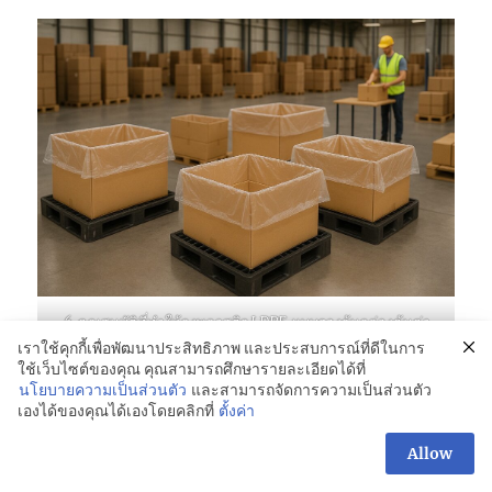
6 คุณสมบัติที่ทำให้ถุงพลาสติก LDPE แบบรองก้นกล่องคุ้มค่า
การลงทุน
เราใช้คุกกี้เพื่อพัฒนาประสิทธิภาพ และประสบการณ์ที่ดีในการ
ใช้เว็บไซต์ของคุณ คุณสามารถศึกษารายละเอียดได้ที่
นโยบายความเป็นส่วนตัว
และสามารถจัดการความเป็นส่วนตัว
เองได้ของคุณได้เองโดยคลิกที่
ตั้งค่า
6 คุณสมบัติที่ทำให้ถุงพลาสติก LDPE แบบรองก้นกล่อง
สอบถามเพิ่มเติม
คุ้มค่าการลงทุน
Allow
OPEN
CHAT