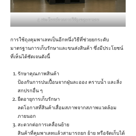
4 ประโยชน์จากการใช้ถุงคลุมพาเลท
การใช้ถุงคุมพาเลทเป็นอีกหนึ่งวิธีที่ช่วยยกระดับ
มาตรฐานการเก็บรักษาและขนส่งสินค้า ซึ่งมีประโยชน์
ที่เห็นได้ชัดเจนดังนี้
รักษาคุณภาพสินค้า
ป้องกันการปนเปื้อนจากฝุ่นละออง คราบน้ำ และสิ่ง
สกปรกอื่น ๆ
ยืดอายุการเก็บรักษา
ลดโอกาสที่สินค้าเสื่อมสภาพจากสภาพแวดล้อม
ภายนอก
สะดวกต่อการเคลื่อนย้าย
สินค้าที่คุมพาเลทแล้วสามารถยก ย้าย หรือจัดเก็บได้