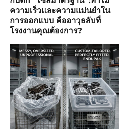
กับดัก “ไซส์มาตรฐาน”:ทำไม
ความเร็วและความแม่นยำใน
การออกแบบ คืออาวุธลับที่
โรงงานคุณต้องการ?