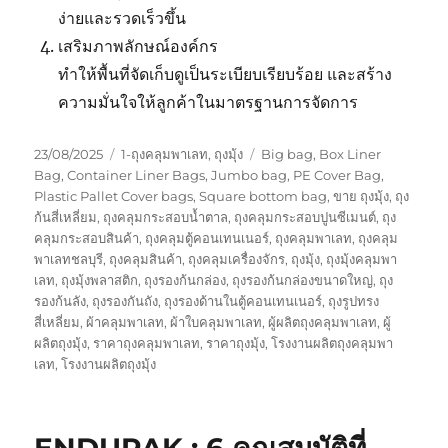
ง่ายและรวดเร็วขึ้น
เสริมภาพลักษณ์องค์กร
ทำให้พื้นที่จัดเก็บดูเป็นระเบียบเรียบร้อย และสร้าง
ความมั่นใจให้ลูกค้าในมาตรฐานการจัดการ
Posted
Categories
Tags
23/08/2025
1-ถุงคลุมพาเลท
,
ถุงมุ้ง
Big bag
,
Box Liner
on
Bag
,
Container Liner Bags
,
Jumbo bag
,
PE Cover Bag
,
Plastic Pallet Cover bags
,
Square bottom bag
,
ขาย ถุงมุ้ง
,
ถุง
ก้นสี่เหลี่ยม
,
ถุงคลุมกระสอบน้ำตาล
,
ถุงคลุมกระสอบปูนซีเมนต์
,
ถุง
คลุมกระสอบสินค้า
,
ถุงคลุมตู้คอนเทนเนอร์
,
ถุงคลุมพาเลท
,
ถุงคลุม
พาเลทชลบุรี
,
ถุงคลุมสินค้า
,
ถุงคลุมเครื่องจักร
,
ถุงมุ้ง
,
ถุงมุ้งคลุมพา
เลท
,
ถุงมุ้งพลาสติก
,
ถุงรองก้นกล่อง
,
ถุงรองก้นกล่องขนาดใหญ่
,
ถุง
รองก้นลัง
,
ถุงรองกันถัง
,
ถุงรองด้านในตู้คอนเทนเนอร์
,
ถุงรูปทรง
สี่เหลี่ยม
,
ผ้าคลุมพาเลท
,
ผ้าใบคลุมพาเลท
,
ผู้ผลิตถุงคลุมพาเลท
,
ผู้
ผลิตถุงมุ้ง
,
ราคาถุงคลุมพาเลท
,
ราคาถุงมุ้ง
,
โรงงานผลิตถุงคลุมพา
เลท
,
โรงงานผลิตถุงมุ้ง