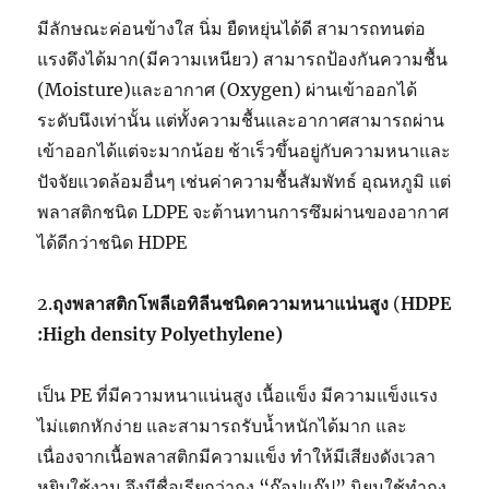
มีลักษณะค่อนข้างใส นิ่ม ยืดหยุ่นได้ดี สามารถทนต่อ
แรงดึงได้มาก(มีความเหนียว) สามารถป้องกันความชื้น
(Moisture)และอากาศ (Oxygen) ผ่านเข้าออกได้
ระดับนึงเท่านั้น แต่ทั้งความชื้นและอากาศสามารถผ่าน
เข้าออกได้แต่จะมากน้อย ช้าเร็วขึ้นอยู่กับความหนาและ
ปัจจัยแวดล้อมอื่นๆ เช่นค่าความชื้นสัมพัทธ์ อุณหภูมิ แต่
พลาสติกชนิด LDPE จะต้านทานการซึมผ่านของอากาศ
ได้ดีกว่าชนิด HDPE
2.
ถุงพลาสติกโพลีเอทิลีนชนิดความหนาแน่นสูง
(
HDPE
:High density Polyethylene)
เป็น PE ที่มีความหนาแน่นสูง เนื้อแข็ง มีความแข็งแรง
ไม่แตกหักง่าย และสามารถรับน้ำหนักได้มาก และ
เนื่องจากเนื้อพลาสติกมีความแข็ง ทำให้มีเสียงดังเวลา
หยิบใช้งาน จึงมีชื่อเรียกว่าถุง “ก๊อปแก๊ป” นิยมใช้ทำถุง