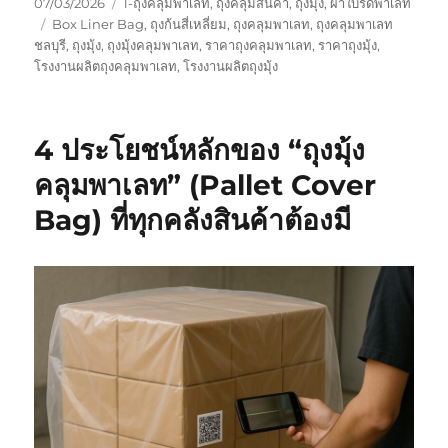
Posted
Categories
07/03/2026
1-ถุงคลุมพาเลท
,
ถุงคลุมสินค้า
,
ถุงมุ้ง
,
ผ้าใบรัดพาเลท
on
Tags
Box Liner Bag
,
ถุงก้นสี่เหลี่ยม
,
ถุงคลุมพาเลท
,
ถุงคลุมพาเลท
ชลบุรี
,
ถุงมุ้ง
,
ถุงมุ้งคลุมพาเลท
,
ราคาถุงคลุมพาเลท
,
ราคาถุงมุ้ง
,
โรงงานผลิตถุงคลุมพาเลท
,
โรงงานผลิตถุงมุ้ง
4 ประโยชน์หลักของ “ถุงมุ้ง
คลุมพาเลท” (Pallet Cover
Bag) ที่ทุกคลังสินค้าต้องมี