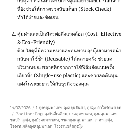
กับคู่ค้าว่าสินค้าได้รับการดูแลอย่างดีเยี่ยม นอกจาก
นี้ยังช่วยให้การตรวจนับสต็อก (Stock Check)
ทำได้ง่ายและชัดเจน
คุ้มค่าและเป็นมิตรต่อสิ่งแวดล้อม (Cost-Effective
& Eco-Friendly)
ด้วยวัสดุที่มีความหนาและทนทาน ถุงมุ้งสามารถนำ
กลับมาใช้ซ้ำ (Reusable) ได้หลายครั้ง ช่วยลด
ปริมาณขยะพลาสติกจากการใช้ฟิล์มยืดแบบครั้ง
เดียวทิ้ง (Single-use plastic) และช่วยลดต้นทุน
แฝงในระยะยาวให้กับธุรกิจของคุณ
Posted
Categories
14/02/2026
1-ถุงคลุมพาเลท
,
ถุงคลุมสินค้า
,
ถุงมุ้ง
,
ผ้าใบรัดพาเลท
on
Tags
Box Liner Bag
,
ถุงก้นสี่เหลี่ยม
,
ถุงคลุมพาเลท
,
ถุงคลุมพาเลท
ชลบุรี
,
ถุงมุ้ง
,
ถุงมุ้งคลุมพาเลท
,
ราคาถุงคลุมพาเลท
,
ราคาถุงมุ้ง
,
โรงงานผลิตถุงคลุมพาเลท
,
โรงงานผลิตถุงมุ้ง