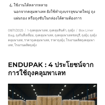
ใช้งานได้หลากหลาย
นอกจากคลุมพาเลท ยังใช้ทำถุงบรรจุขนาดใหญ่ ถุง
แผ่นรอง หรือถุงซับในกล่องได้ตามต้องการ
Posted
Categories
Tags
08/11/2025
1-ถุงคลุมพาเลท
,
ถุงคลุมสินค้า
,
ถุงมุ้ง
Box Liner
on
Bag
,
ถุงก้นสี่เหลี่ยม
,
ถุงคลุมพาเลท
,
ถุงคลุมพาเลทชลบุรี
,
ถุงมุ้ง
,
ถุงมุ้ง
คลุมพาเลท
,
ราคาถุงคลุมพาเลท
,
ราคาถุงมุ้ง
,
โรงงานผลิตถุงคลุมพา
เลท
,
โรงงานผลิตถุงมุ้ง
ENDUPAK : 4 ประโยชน์จาก
การใช้ถุงคลุมพาเลท