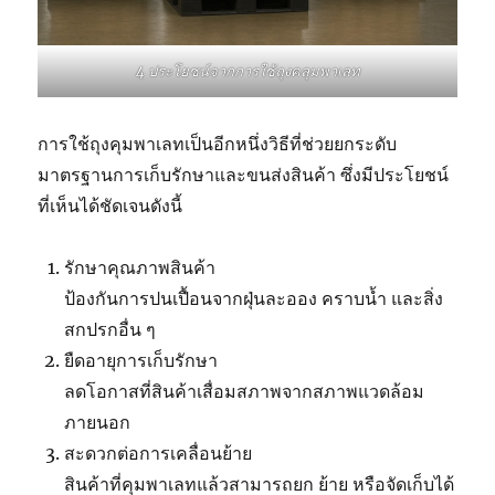
4 ประโยชน์จากการใช้ถุงคลุมพาเลท
การใช้ถุงคุมพาเลทเป็นอีกหนึ่งวิธีที่ช่วยยกระดับ
มาตรฐานการเก็บรักษาและขนส่งสินค้า ซึ่งมีประโยชน์
ที่เห็นได้ชัดเจนดังนี้
รักษาคุณภาพสินค้า
ป้องกันการปนเปื้อนจากฝุ่นละออง คราบน้ำ และสิ่ง
สกปรกอื่น ๆ
ยืดอายุการเก็บรักษา
ลดโอกาสที่สินค้าเสื่อมสภาพจากสภาพแวดล้อม
ภายนอก
สะดวกต่อการเคลื่อนย้าย
สินค้าที่คุมพาเลทแล้วสามารถยก ย้าย หรือจัดเก็บได้