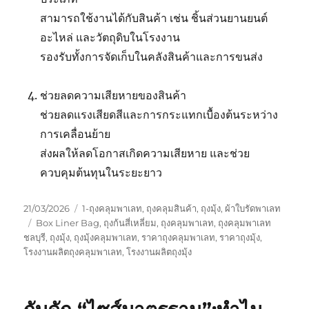
สามารถใช้งานได้กับสินค้า เช่น ชิ้นส่วนยานยนต์
อะไหล่ และวัตถุดิบในโรงงาน
รองรับทั้งการจัดเก็บในคลังสินค้าและการขนส่ง
ช่วยลดความเสียหายของสินค้า
ช่วยลดแรงเสียดสีและการกระแทกเบื้องต้นระหว่าง
การเคลื่อนย้าย
ส่งผลให้ลดโอกาสเกิดความเสียหาย และช่วย
ควบคุมต้นทุนในระยะยาว
Posted
Categories
21/03/2026
1-ถุงคลุมพาเลท
,
ถุงคลุมสินค้า
,
ถุงมุ้ง
,
ผ้าใบรัดพาเลท
on
Tags
Box Liner Bag
,
ถุงก้นสี่เหลี่ยม
,
ถุงคลุมพาเลท
,
ถุงคลุมพาเลท
ชลบุรี
,
ถุงมุ้ง
,
ถุงมุ้งคลุมพาเลท
,
ราคาถุงคลุมพาเลท
,
ราคาถุงมุ้ง
,
โรงงานผลิตถุงคลุมพาเลท
,
โรงงานผลิตถุงมุ้ง