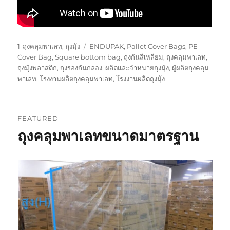
Categories
Tags
1-ถุงคลุมพาเลท
,
ถุงมุ้ง
ENDUPAK
,
Pallet Cover Bags
,
PE
Cover Bag
,
Square bottom bag
,
ถุงก้นสี่เหลี่ยม
,
ถุงคลุมพาเลท
,
ถุงมุ้งพลาสติก
,
ถุงรองก้นกล่อง
,
ผลิตและจำหน่ายถุงมุ้ง
,
ผู้ผลิตถุงคลุม
พาเลท
,
โรงงานผลิตถุงคลุมพาเลท
,
โรงงานผลิตถุงมุ้ง
FEATURED
ถุงคลุมพาเลทขนาดมาตรฐาน