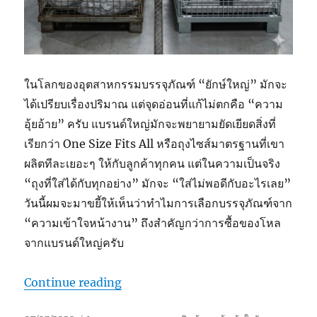
ในโลกของอุตสาหกรรมบรรจุภัณฑ์ “ยักษ์ใหญ่” มักจะ
ได้เปรียบเรื่องปริมาณ แต่จุดอ่อนที่แก้ไม่ตกคือ “ความ
อุ้ยอ้าย” ครับ แบรนด์ใหญ่มักจะพยายามยัดเยียดสิ่งที่
เรียกว่า One Size Fits All หรือถุงไซส์มาตรฐานที่เขา
ผลิตทีละเยอะๆ ให้กับลูกค้าทุกคน แต่ในความเป็นจริง
“ถุงที่ใส่ได้กับทุกอย่าง” มักจะ “ใส่ไม่พอดีกับอะไรเลย”
วันนี้ผมจะมาขยี้ให้เห็นว่าทำไมการเลือกบรรจุภัณฑ์จาก
“ความเข้าใจหน้างาน” ถึงสำคัญกว่าการซื้อของโหล
จากแบรนด์ใหญ่ครับ
“กับดัก “ไซส์มาตรฐาน”:ทำไมความเร็
Continue reading