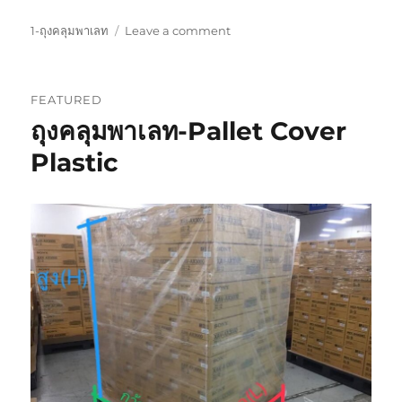
Categories
on
1-ถุงคลุมพาเลท
Leave a comment
ENDUPAK-
เอ็น
ดู
FEATURED
แพ้ค
ถุงคลุมพาเลท-Pallet Cover
Plastic