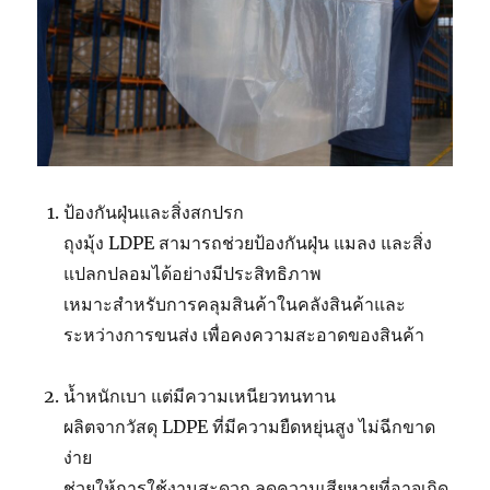
ป้องกันฝุ่นและสิ่งสกปรก
ถุงมุ้ง LDPE สามารถช่วยป้องกันฝุ่น แมลง และสิ่ง
แปลกปลอมได้อย่างมีประสิทธิภาพ
เหมาะสำหรับการคลุมสินค้าในคลังสินค้าและ
ระหว่างการขนส่ง เพื่อคงความสะอาดของสินค้า
น้ำหนักเบา แต่มีความเหนียวทนทาน
ผลิตจากวัสดุ LDPE ที่มีความยืดหยุ่นสูง ไม่ฉีกขาด
ง่าย
ช่วยให้การใช้งานสะดวก ลดความเสียหายที่อาจเกิด