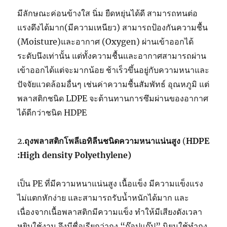
มีลักษณะค่อนข้างใส นิ่ม ยืดหยุ่นได้ดี สามารถทนต่อ
แรงดึงได้มาก(มีความเหนียว) สามารถป้องกันความชื้น
(Moisture)และอากาศ (Oxygen) ผ่านเข้าออกได้
ระดับนึงเท่านั้น แต่ทั้งความชื้นและอากาศสามารถผ่าน
เข้าออกได้แต่จะมากน้อย ช้าเร็วขึ้นอยู่กับความหนาและ
ปัจจัยแวดล้อมอื่นๆ เช่นค่าความชื้นสัมพัทธ์ อุณหภูมิ แต่
พลาสติกชนิด LDPE จะต้านทานการซึมผ่านของอากาศ
ได้ดีกว่าชนิด HDPE
2.
ถุงพลาสติกโพลีเอทิลีนชนิดความหนาแน่นสูง
(
HDPE
:High density Polyethylene)
เป็น PE ที่มีความหนาแน่นสูง เนื้อแข็ง มีความแข็งแรง
ไม่แตกหักง่าย และสามารถรับน้ำหนักได้มาก และ
เนื่องจากเนื้อพลาสติกมีความแข็ง ทำให้มีเสียงดังเวลา
หยิบใช้งาน จึงมีชื่อเรียกว่าถุง “ก๊อปแก๊ป” นิยมใช้ทำถุง