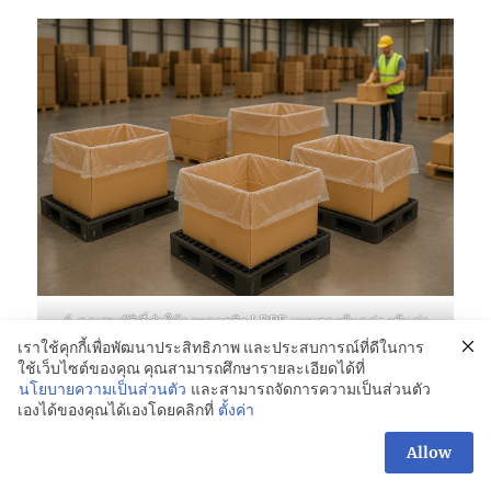
6 คุณสมบัติที่ทำให้ถุงพลาสติก LDPE แบบรองก้นกล่องคุ้มค่า
การลงทุน
เราใช้คุกกี้เพื่อพัฒนาประสิทธิภาพ และประสบการณ์ที่ดีในการ
ใช้เว็บไซต์ของคุณ คุณสามารถศึกษารายละเอียดได้ที่
นโยบายความเป็นส่วนตัว
และสามารถจัดการความเป็นส่วนตัว
เองได้ของคุณได้เองโดยคลิกที่
ตั้งค่า
6 คุณสมบัติที่ทำให้ถุงพลาสติก LDPE แบบรองก้นกล่อง
สอบถามเพิ่มเติม
คุ้มค่าการลงทุน
Allow
OPEN
CHAT