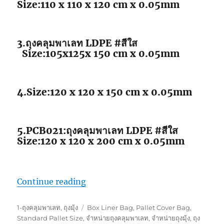
Size:110 x 110 x 120 cm x 0.05mm
3.ถุงคลุมพาเลท LDPE #สีใส
Size:105x125x 150 cm x 0.05mm
4.Size:120 x 120 x 150 cm x 0.05mm
5.PCB021:ถุงคลุมพาเลท LDPE #สีใส
Size:120 x 120 x 200 cm x 0.05mm
“ถุงคลุมพาเลทขนาดมาตรฐาน”
Continue reading
Categories
Tags
1-ถุงคลุมพาเลท
,
ถุงมุ้ง
Box Liner Bag
,
Pallet Cover Bag
,
Standard Pallet Size
,
จำหน่ายถุงคลุมพาเลท
,
จำหน่ายถุงมุ้ง
,
ถุง