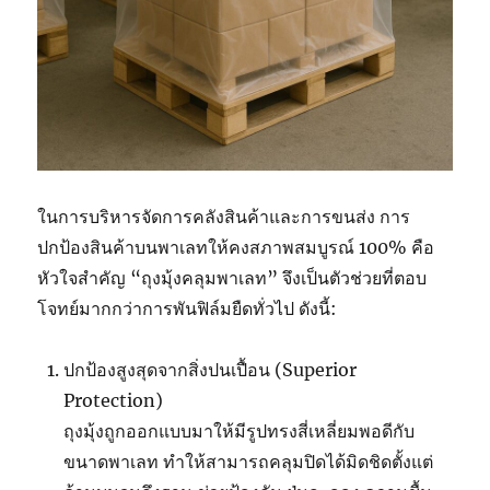
ในการบริหารจัดการคลังสินค้าและการขนส่ง การ
ปกป้องสินค้าบนพาเลทให้คงสภาพสมบูรณ์ 100% คือ
หัวใจสำคัญ “ถุงมุ้งคลุมพาเลท” จึงเป็นตัวช่วยที่ตอบ
โจทย์มากกว่าการพันฟิล์มยืดทั่วไป ดังนี้:
ปกป้องสูงสุดจากสิ่งปนเปื้อน (Superior
Protection)
ถุงมุ้งถูกออกแบบมาให้มีรูปทรงสี่เหลี่ยมพอดีกับ
ขนาดพาเลท ทำให้สามารถคลุมปิดได้มิดชิดตั้งแต่