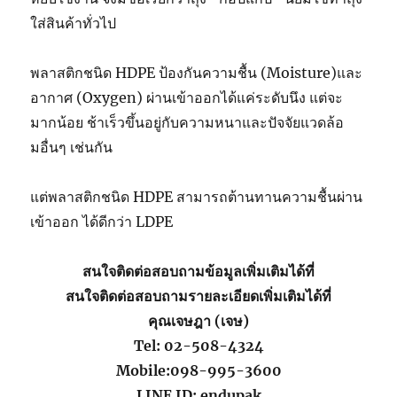
ใส่สินค้าทั่วไป
พลาสติกชนิด HDPE ป้องกันความชื้น (Moisture)และ
อากาศ (Oxygen) ผ่านเข้าออกได้แค่ระดับนึง แต่จะ
มากน้อย ช้าเร็วขึ้นอยู่กับความหนาและปัจจัยแวดล้อ
มอื่นๆ เช่นกัน
แต่พลาสติกชนิด HDPE สามารถต้านทานความชื้นผ่าน
เข้าออก ได้ดีกว่า LDPE
สนใจติดต่อสอบถามข้อมูลเพิ่มเติมได้ที่
สนใจติดต่อสอบถามรายละเอียดเพิ่มเติมได้ที่
คุณเจษฎา (เจษ)
Tel: 02-508-4324
Mobile:098-995-3600
LINE ID: endupak