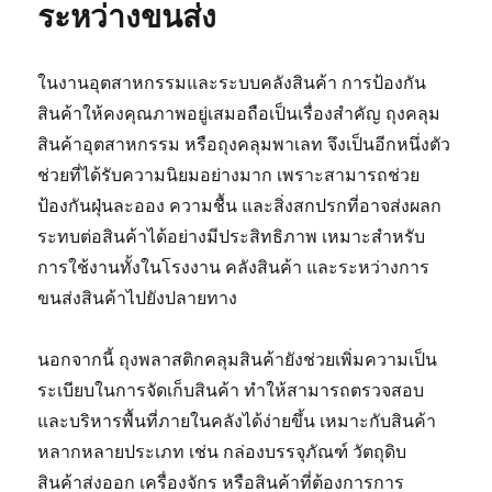
ระหว่างขนส่ง
Plastic
ในงานอุตสาหกรรมและระบบคลังสินค้า การป้องกัน
สินค้าให้คงคุณภาพอยู่เสมอถือเป็นเรื่องสำคัญ ถุงคลุม
สินค้าอุตสาหกรรม หรือถุงคลุมพาเลท จึงเป็นอีกหนึ่งตัว
ช่วยที่ได้รับความนิยมอย่างมาก เพราะสามารถช่วย
ป้องกันฝุ่นละออง ความชื้น และสิ่งสกปรกที่อาจส่งผลก
ระทบต่อสินค้าได้อย่างมีประสิทธิภาพ เหมาะสำหรับ
การใช้งานทั้งในโรงงาน คลังสินค้า และระหว่างการ
ขนส่งสินค้าไปยังปลายทาง
นอกจากนี้ ถุงพลาสติกคลุมสินค้ายังช่วยเพิ่มความเป็น
ระเบียบในการจัดเก็บสินค้า ทำให้สามารถตรวจสอบ
และบริหารพื้นที่ภายในคลังได้ง่ายขึ้น เหมาะกับสินค้า
หลากหลายประเภท เช่น กล่องบรรจุภัณฑ์ วัตถุดิบ
สินค้าส่งออก เครื่องจักร หรือสินค้าที่ต้องการการ