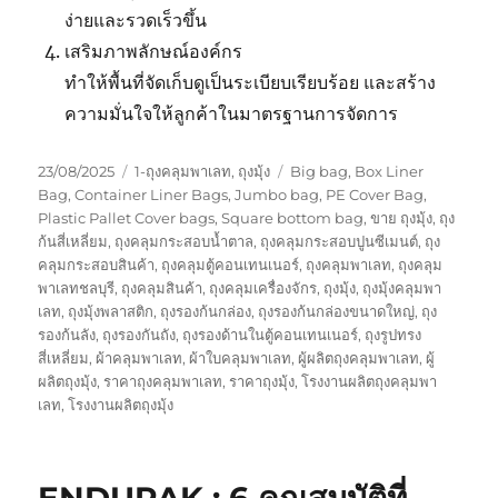
ง่ายและรวดเร็วขึ้น
เสริมภาพลักษณ์องค์กร
ทำให้พื้นที่จัดเก็บดูเป็นระเบียบเรียบร้อย และสร้าง
ความมั่นใจให้ลูกค้าในมาตรฐานการจัดการ
Posted
Categories
Tags
23/08/2025
1-ถุงคลุมพาเลท
,
ถุงมุ้ง
Big bag
,
Box Liner
on
Bag
,
Container Liner Bags
,
Jumbo bag
,
PE Cover Bag
,
Plastic Pallet Cover bags
,
Square bottom bag
,
ขาย ถุงมุ้ง
,
ถุง
ก้นสี่เหลี่ยม
,
ถุงคลุมกระสอบน้ำตาล
,
ถุงคลุมกระสอบปูนซีเมนต์
,
ถุง
คลุมกระสอบสินค้า
,
ถุงคลุมตู้คอนเทนเนอร์
,
ถุงคลุมพาเลท
,
ถุงคลุม
พาเลทชลบุรี
,
ถุงคลุมสินค้า
,
ถุงคลุมเครื่องจักร
,
ถุงมุ้ง
,
ถุงมุ้งคลุมพา
เลท
,
ถุงมุ้งพลาสติก
,
ถุงรองก้นกล่อง
,
ถุงรองก้นกล่องขนาดใหญ่
,
ถุง
รองก้นลัง
,
ถุงรองกันถัง
,
ถุงรองด้านในตู้คอนเทนเนอร์
,
ถุงรูปทรง
สี่เหลี่ยม
,
ผ้าคลุมพาเลท
,
ผ้าใบคลุมพาเลท
,
ผู้ผลิตถุงคลุมพาเลท
,
ผู้
ผลิตถุงมุ้ง
,
ราคาถุงคลุมพาเลท
,
ราคาถุงมุ้ง
,
โรงงานผลิตถุงคลุมพา
เลท
,
โรงงานผลิตถุงมุ้ง