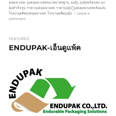
คลุมพาเลท
,
ถุงคลุมพาเลทขนาดมาตรฐาน
,
ถุงมุ้ง
,
ถุงมุ้งพร้อมส่ง
,
ถุง
มุ้งสำเร็จรูป
,
ราคาถุงคลุมพาเลท
,
ราคาถุงมุ้ง
,
ุุึถุงคลุมพาเลทพร้อมส่ง
,
โรงงานผลิตถุงคลุมพาเลท
,
โรงงานผลิตถุงมุ้ง
Leave a
on
comment
ถุง
คลุม
พา
FEATURED
เลท
ENDUPAK-เอ็นดูแพ้ค
ขนาด
มาตรฐาน