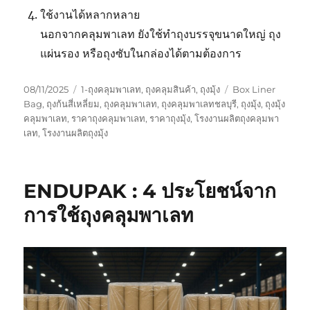
ใช้งานได้หลากหลาย
นอกจากคลุมพาเลท ยังใช้ทำถุงบรรจุขนาดใหญ่ ถุง
แผ่นรอง หรือถุงซับในกล่องได้ตามต้องการ
Posted
Categories
Tags
08/11/2025
1-ถุงคลุมพาเลท
,
ถุงคลุมสินค้า
,
ถุงมุ้ง
Box Liner
on
Bag
,
ถุงก้นสี่เหลี่ยม
,
ถุงคลุมพาเลท
,
ถุงคลุมพาเลทชลบุรี
,
ถุงมุ้ง
,
ถุงมุ้ง
คลุมพาเลท
,
ราคาถุงคลุมพาเลท
,
ราคาถุงมุ้ง
,
โรงงานผลิตถุงคลุมพา
เลท
,
โรงงานผลิตถุงมุ้ง
ENDUPAK : 4 ประโยชน์จาก
การใช้ถุงคลุมพาเลท