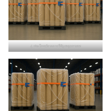
4 ประโยชน์จากการใช้ถุงคลุมพาเลท