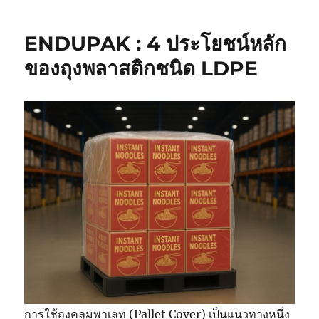
ENDUPAK : 4 ประโยชน์หลัก
ของถุงพลาสติกชนิด LDPE
การใช้ถุงคลุมพาเลท (Pallet Cover) เป็นแนวทางหนึ่ง