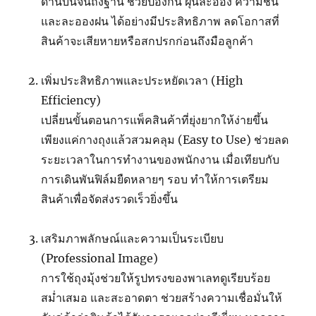
ด้านบนจนถึงฐาน ช่วยป้องกัน ฝุ่นละออง ความชื้น
และละอองฝน ได้อย่างมีประสิทธิภาพ ลดโอกาสที่
สินค้าจะเสียหายหรือสกปรกก่อนถึงมือลูกค้า
เพิ่มประสิทธิภาพและประหยัดเวลา (High
Efficiency)
เปลี่ยนขั้นตอนการแพ็คสินค้าที่ยุ่งยากให้ง่ายขึ้น
เพียงแค่กางถุงแล้วสวมคลุม (Easy to Use) ช่วยลด
ระยะเวลาในการทำงานของพนักงาน เมื่อเทียบกับ
การเดินพันฟิล์มยืดหลายๆ รอบ ทำให้การเตรียม
สินค้าเพื่อจัดส่งรวดเร็วยิ่งขึ้น
เสริมภาพลักษณ์และความเป็นระเบียบ
(Professional Image)
การใช้ถุงมุ้งช่วยให้รูปทรงของพาเลทดูเรียบร้อย
สม่ำเสมอ และสะอาดตา ช่วยสร้างความเชื่อมั่นให้