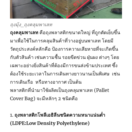
ถุงมุ้ง_ถุงคลุมพาเลท
ถุงคลุมพาเลท
คือถุงพลาสติกขนาดใหญ่ ที่ถูกตัดเย็บขึ้น
มาเพื่อใช้ในการคลุมสินค้าที่วางอยู่บนพาเลท โดยมี
วัตถุประสงค์หลักคือ ป้องการความเสียหายที่จะเกิดขึ้น
กับตัวสินค้า เช่นความชื้น รอยขีดข่วน ฝุ่นผง ต่างๆ โดย
เฉพาะอย่างยิ่งสินค้าที่ต้องมีการขนส่งข้ามประเทศ ซึ้ง
ต้องใช้ระยะเวลาในการเดินทางยาวนานเป็นพิเศษ เช่น
การเดินเรือ หรือทางอากาศ เป็นต้น
พลาสติกที่นำมาใช้ผลิตเป็นถุงคลุมพาเลท (Pallet
Cover Bag) จะมีหลักๆ 2 ชนิดคือ
1.
ถุงพลาสติกโพลีเอธิลีนชนิดความหนาแน่นต่ำ
(
LDPE:Low Density Polyethylene)