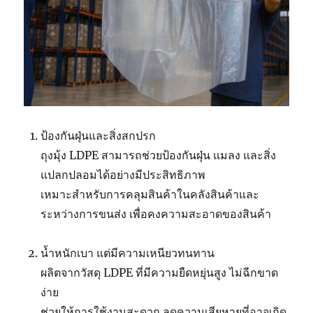
ป้องกันฝุ่นและสิ่งสกปรก
ถุงมุ้ง LDPE สามารถช่วยป้องกันฝุ่น แมลง และสิ่ง
แปลกปลอมได้อย่างมีประสิทธิภาพ
เหมาะสำหรับการคลุมสินค้าในคลังสินค้าและ
ระหว่างการขนส่ง เพื่อคงความสะอาดของสินค้า
น้ำหนักเบา แต่มีความเหนียวทนทาน
ผลิตจากวัสดุ LDPE ที่มีความยืดหยุ่นสูง ไม่ฉีกขาด
ง่าย
ช่วยให้การใช้งานสะดวก ลดความเสียหายที่อาจเกิด