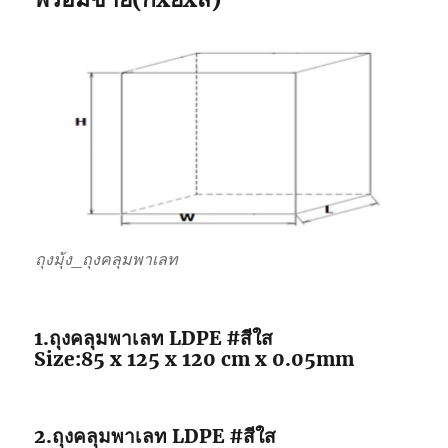
ถุงมุ้ง_ถุงคลุมพาเลท
1.ถุงคลุมพาเลท LDPE #สีใส
Size:85 x 125 x 120 cm x 0.05mm
2.ถุงคลุมพาเลท LDPE #สีใส