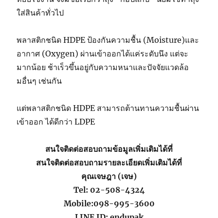
ใส่สินค้าทั่วไป
พลาสติกชนิด HDPE ป้องกันความชื้น (Moisture)และ
อากาศ (Oxygen) ผ่านเข้าออกได้แค่ระดับนึง แต่จะ
มากน้อย ช้าเร็วขึ้นอยู่กับความหนาและปัจจัยแวดล้อ
มอื่นๆ เช่นกัน
แต่พลาสติกชนิด HDPE สามารถต้านทานความชื้นผ่าน
เข้าออก ได้ดีกว่า LDPE
สนใจติดต่อสอบถามข้อมูลเพิ่มเติมได้ที่
สนใจติดต่อสอบถามรายละเอียดเพิ่มเติมได้ที่
คุณเจษฎา (เจษ)
Tel: 02-508-4324
Mobile:098-995-3600
LINE ID: endupak