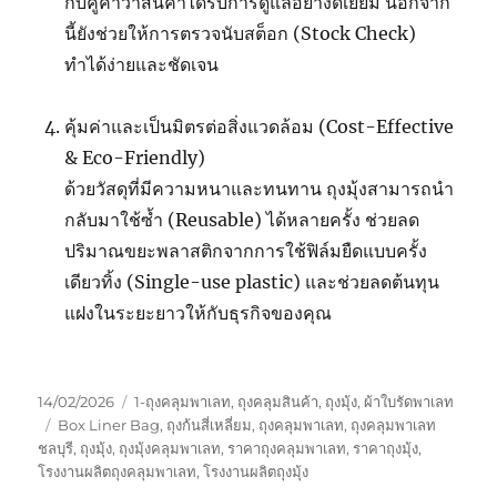
กับคู่ค้าว่าสินค้าได้รับการดูแลอย่างดีเยี่ยม นอกจาก
นี้ยังช่วยให้การตรวจนับสต็อก (Stock Check)
ทำได้ง่ายและชัดเจน
คุ้มค่าและเป็นมิตรต่อสิ่งแวดล้อม (Cost-Effective
& Eco-Friendly)
ด้วยวัสดุที่มีความหนาและทนทาน ถุงมุ้งสามารถนำ
กลับมาใช้ซ้ำ (Reusable) ได้หลายครั้ง ช่วยลด
ปริมาณขยะพลาสติกจากการใช้ฟิล์มยืดแบบครั้ง
เดียวทิ้ง (Single-use plastic) และช่วยลดต้นทุน
แฝงในระยะยาวให้กับธุรกิจของคุณ
Posted
Categories
14/02/2026
1-ถุงคลุมพาเลท
,
ถุงคลุมสินค้า
,
ถุงมุ้ง
,
ผ้าใบรัดพาเลท
on
Tags
Box Liner Bag
,
ถุงก้นสี่เหลี่ยม
,
ถุงคลุมพาเลท
,
ถุงคลุมพาเลท
ชลบุรี
,
ถุงมุ้ง
,
ถุงมุ้งคลุมพาเลท
,
ราคาถุงคลุมพาเลท
,
ราคาถุงมุ้ง
,
โรงงานผลิตถุงคลุมพาเลท
,
โรงงานผลิตถุงมุ้ง