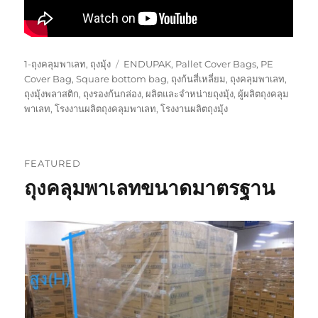
Categories
Tags
1-ถุงคลุมพาเลท
,
ถุงมุ้ง
ENDUPAK
,
Pallet Cover Bags
,
PE
Cover Bag
,
Square bottom bag
,
ถุงก้นสี่เหลี่ยม
,
ถุงคลุมพาเลท
,
ถุงมุ้งพลาสติก
,
ถุงรองก้นกล่อง
,
ผลิตและจำหน่ายถุงมุ้ง
,
ผู้ผลิตถุงคลุม
พาเลท
,
โรงงานผลิตถุงคลุมพาเลท
,
โรงงานผลิตถุงมุ้ง
FEATURED
ถุงคลุมพาเลทขนาดมาตรฐาน