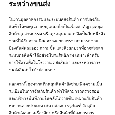
ระหว่างขนส่ง
Plastic
ในงานอุตสาหกรรมและระบบคลังสินค้า การป้องกัน
สินค้าให้คงคุณภาพอยู่เสมอถือเป็นเรื่องสำคัญ ถุงคลุม
สินค้าอุตสาหกรรม หรือถุงคลุมพาเลท จึงเป็นอีกหนึ่งตัว
ช่วยที่ได้รับความนิยมอย่างมาก เพราะสามารถช่วย
ป้องกันฝุ่นละออง ความชื้น และสิ่งสกปรกที่อาจส่งผลก
ระทบต่อสินค้าได้อย่างมีประสิทธิภาพ เหมาะสำหรับ
การใช้งานทั้งในโรงงาน คลังสินค้า และระหว่างการ
ขนส่งสินค้าไปยังปลายทาง
นอกจากนี้ ถุงพลาสติกคลุมสินค้ายังช่วยเพิ่มความเป็น
ระเบียบในการจัดเก็บสินค้า ทำให้สามารถตรวจสอบ
และบริหารพื้นที่ภายในคลังได้ง่ายขึ้น เหมาะกับสินค้า
หลากหลายประเภท เช่น กล่องบรรจุภัณฑ์ วัตถุดิบ
สินค้าส่งออก เครื่องจักร หรือสินค้าที่ต้องการการ