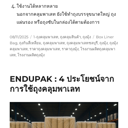
ใช้งานได้หลากหลาย
นอกจากคลุมพาเลท ยังใช้ทำถุงบรรจุขนาดใหญ่ ถุง
แผ่นรอง หรือถุงซับในกล่องได้ตามต้องการ
Posted
Categories
Tags
08/11/2025
1-ถุงคลุมพาเลท
,
ถุงคลุมสินค้า
,
ถุงมุ้ง
Box Liner
on
Bag
,
ถุงก้นสี่เหลี่ยม
,
ถุงคลุมพาเลท
,
ถุงคลุมพาเลทชลบุรี
,
ถุงมุ้ง
,
ถุงมุ้ง
คลุมพาเลท
,
ราคาถุงคลุมพาเลท
,
ราคาถุงมุ้ง
,
โรงงานผลิตถุงคลุมพา
เลท
,
โรงงานผลิตถุงมุ้ง
ENDUPAK : 4 ประโยชน์จาก
การใช้ถุงคลุมพาเลท