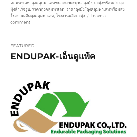
คลุมพาเลท
,
ถุงคลุมพาเลทขนาดมาตรฐาน
,
ถุงมุ้ง
,
ถุงมุ้งพร้อมส่ง
,
ถุง
มุ้งสำเร็จรูป
,
ราคาถุงคลุมพาเลท
,
ราคาถุงมุ้ง
,
ุุึถุงคลุมพาเลทพร้อมส่ง
,
โรงงานผลิตถุงคลุมพาเลท
,
โรงงานผลิตถุงมุ้ง
Leave a
on
comment
ถุง
คลุม
พา
FEATURED
เลท
ENDUPAK-เอ็นดูแพ้ค
ขนาด
มาตรฐาน