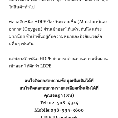
ใส่สินค้าทั่วไป
พลาสติกชนิด HDPE ป้องกันความชื้น (Moisture)และ
อากาศ (Oxygen) ผ่านเข้าออกได้แค่ระดับนึง แต่จะ
มากน้อย ช้าเร็วขึ้นอยู่กับความหนาและปัจจัยแวดล้อ
มอื่นๆ เช่นกัน
แต่พลาสติกชนิด HDPE สามารถต้านทานความชื้นผ่าน
เข้าออก ได้ดีกว่า LDPE
สนใจติดต่อสอบถามข้อมูลเพิ่มเติมได้ที่
สนใจติดต่อสอบถามรายละเอียดเพิ่มเติมได้ที่
คุณเจษฎา (เจษ)
Tel: 02-508-4324
Mobile:098-995-3600
LINE ID: endupak