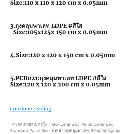
Size:110 x 110 x 120 cm x 0.05mm
3.ถุงคลุมพาเลท LDPE #สีใส
Size:105x125x 150 cm x 0.05mm
4.Size:120 x 120 x 150 cm x 0.05mm
5.PCB021:ถุงคลุมพาเลท LDPE #สีใส
Size:120 x 120 x 200 cm x 0.05mm
“ถุงคลุมพาเลทขนาดมาตรฐาน”
Continue reading
Categories
Tags
1-ถุงคลุมพาเลท
,
ถุงมุ้ง
Box Liner Bag
,
Pallet Cover Bag
,
Standard Pallet Size
,
จำหน่ายถุงคลุมพาเลท
,
จำหน่ายถุงมุ้ง
,
ถุง