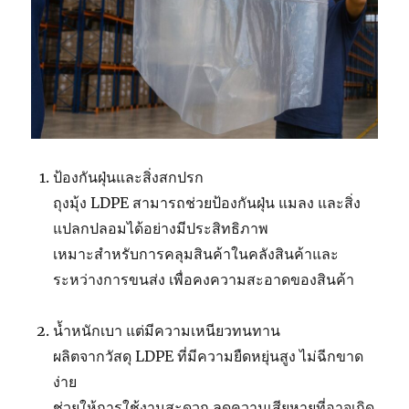
ป้องกันฝุ่นและสิ่งสกปรก
ถุงมุ้ง LDPE สามารถช่วยป้องกันฝุ่น แมลง และสิ่ง
แปลกปลอมได้อย่างมีประสิทธิภาพ
เหมาะสำหรับการคลุมสินค้าในคลังสินค้าและ
ระหว่างการขนส่ง เพื่อคงความสะอาดของสินค้า
น้ำหนักเบา แต่มีความเหนียวทนทาน
ผลิตจากวัสดุ LDPE ที่มีความยืดหยุ่นสูง ไม่ฉีกขาด
ง่าย
ช่วยให้การใช้งานสะดวก ลดความเสียหายที่อาจเกิด