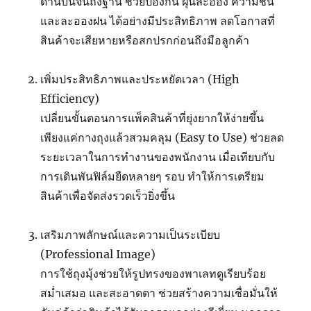
ด้านบนจนถึงฐาน ช่วยป้องกัน ฝุ่นละออง ความชื้น
และละอองฝน ได้อย่างมีประสิทธิภาพ ลดโอกาสที่
สินค้าจะเสียหายหรือสกปรกก่อนถึงมือลูกค้า
เพิ่มประสิทธิภาพและประหยัดเวลา (High
Efficiency)
เปลี่ยนขั้นตอนการแพ็คสินค้าที่ยุ่งยากให้ง่ายขึ้น
เพียงแค่กางถุงแล้วสวมคลุม (Easy to Use) ช่วยลด
ระยะเวลาในการทำงานของพนักงาน เมื่อเทียบกับ
การเดินพันฟิล์มยืดหลายๆ รอบ ทำให้การเตรียม
สินค้าเพื่อจัดส่งรวดเร็วยิ่งขึ้น
เสริมภาพลักษณ์และความเป็นระเบียบ
(Professional Image)
การใช้ถุงมุ้งช่วยให้รูปทรงของพาเลทดูเรียบร้อย
สม่ำเสมอ และสะอาดตา ช่วยสร้างความเชื่อมั่นให้