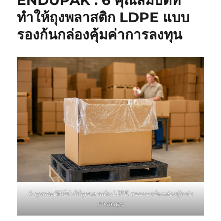
ENDUPAK : 6 คุณสมบัติที่
ทำให้ถุงพลาสติก LDPE แบบ
รองก้นกล่องคุ้มค่าการลงทุน
6 คุณสมบัติที่ทำให้ถุงพลาสติก LDPE แบบรองก้นกล่องคุ้มค่า
การลงทุน