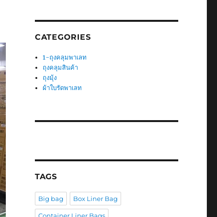
CATEGORIES
1-ถุงคลุมพาเลท
ถุงคลุมสินค้า
ถุงมุ้ง
ผ้าใบรัดพาเลท
TAGS
Big bag
Box Liner Bag
Container Liner Bags