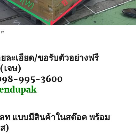
ลท
ละเอียด/ขอรับตัวอย่างฟรี
(เจษ)
 098-995-3600
endupak
เลท แบบมีสินค้าในสต๊อค พร้อม
ส)