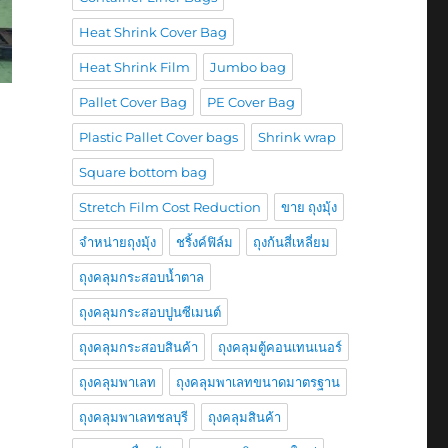
Heat Shrink Cover Bag
Heat Shrink Film
Jumbo bag
Pallet Cover Bag
PE Cover Bag
Plastic Pallet Cover bags
Shrink wrap
Square bottom bag
Stretch Film Cost Reduction
ขาย ถุงมุ้ง
จำหน่ายถุงมุ้ง
ชริ้งค์ฟิล์ม
ถุงก้นสี่เหลี่ยม
ถุงคลุมกระสอบน้ำตาล
ถุงคลุมกระสอบปูนซีเมนต์
ถุงคลุมกระสอบสินค้า
ถุงคลุมตู้คอนเทนเนอร์
ถุงคลุมพาเลท
ถุงคลุมพาเลทขนาดมาตรฐาน
ถุงคลุมพาเลทชลบุรี
ถุงคลุมสินค้า