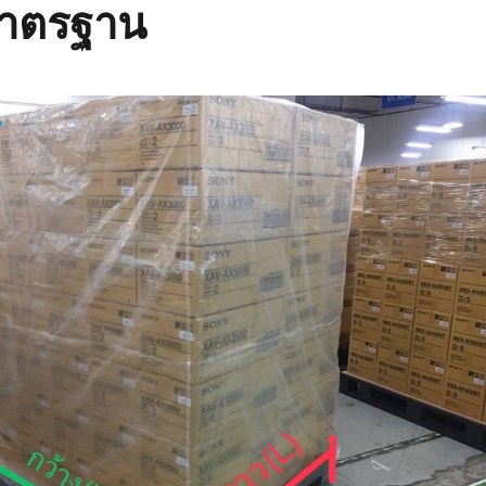
มาตรฐาน