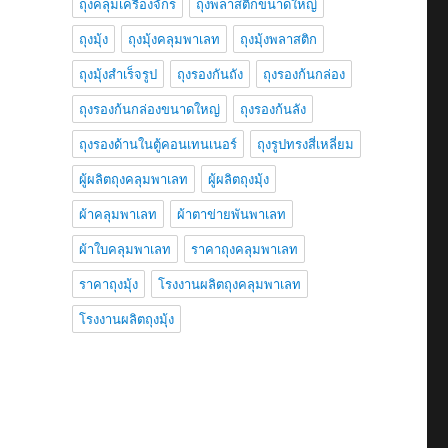
ถุงคลุมเครื่องจักร
ถุงพลาสติกขนาดใหญ่
ถุงมุ้ง
ถุงมุ้งคลุมพาเลท
ถุงมุ้งพลาสติก
ถุงมุ้งสำเร็จรูป
ถุงรองกันถัง
ถุงรองก้นกล่อง
ถุงรองก้นกล่องขนาดใหญ่
ถุงรองก้นลัง
ถุงรองด้านในตู้คอนเทนเนอร์
ถุงรูปทรงสี่เหลี่ยม
ผู้ผลิตถุงคลุมพาเลท
ผู้ผลิตถุงมุ้ง
ผ้าคลุมพาเลท
ผ้าตาข่ายพันพาเลท
ผ้าใบคลุมพาเลท
ราคาถุงคลุมพาเลท
ราคาถุงมุ้ง
โรงงานผลิตถุงคลุมพาเลท
โรงงานผลิตถุงมุ้ง