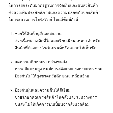
ในการยกระดับมาตรฐานการจัดเก็บและขนส่งสินค้า
ซึ่งช่วยเพิ่มประสิทธิภาพและความปลอดภัยของสินค้า
ในกระบวนการโลจิสติกส์ โดยมีข้อดีดังนี้
ช่วยให้สินค้าดูดีและสะอาด
ด้วยเนื้อพลาสติกที่ใสและเรียบเนียน เหมาะสำหรับ
สินค้าที่ต้องการโชว์แบรนด์หรือฉลากให้เห็นชัด
ลดความเสียหายระหว่างขนส่ง
ความยืดหยุ่นสูง ทนต่อแรงดึงและแรงกระแทก ช่วย
ป้องกันไม่ให้ถุงขาดหรือฉีกขณะเคลื่อนย้าย
ป้องกันฝุ่นและความชื้นได้ดีเยี่ยม
ช่วยรักษาคุณภาพสินค้าในคลังและระหว่างการ
ขนส่ง ไม่ให้เกิดการปนเปื้อนจากสิ่งแวดล้อม