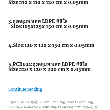
Size:110 x 110 x 120 cm x 0.05mm
3.ถุงคลุมพาเลท LDPE #สีใส
Size:105x125x 150 cm x 0.05mm
4.Size:120 x 120 x 150 cm x 0.05mm
5.PCB021:ถุงคลุมพาเลท LDPE #สีใส
Size:120 x 120 x 200 cm x 0.05mm
“ถุงคลุมพาเลทขนาดมาตรฐาน”
Continue reading
Categories
Tags
1-ถุงคลุมพาเลท
,
ถุงมุ้ง
Box Liner Bag
,
Pallet Cover Bag
,
Standard Pallet Size
,
จำหน่ายถุงคลุมพาเลท
,
จำหน่ายถุงมุ้ง
,
ถุง