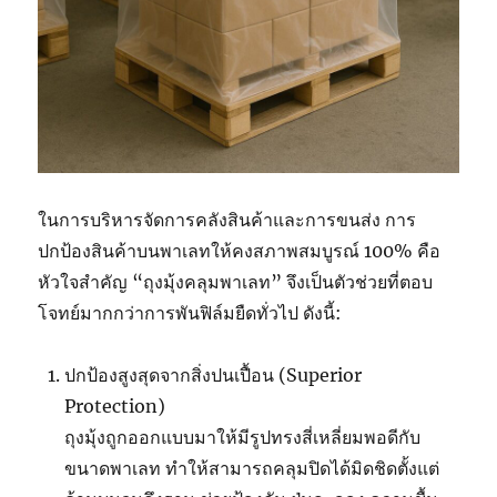
ในการบริหารจัดการคลังสินค้าและการขนส่ง การ
ปกป้องสินค้าบนพาเลทให้คงสภาพสมบูรณ์ 100% คือ
หัวใจสำคัญ “ถุงมุ้งคลุมพาเลท” จึงเป็นตัวช่วยที่ตอบ
โจทย์มากกว่าการพันฟิล์มยืดทั่วไป ดังนี้:
ปกป้องสูงสุดจากสิ่งปนเปื้อน (Superior
Protection)
ถุงมุ้งถูกออกแบบมาให้มีรูปทรงสี่เหลี่ยมพอดีกับ
ขนาดพาเลท ทำให้สามารถคลุมปิดได้มิดชิดตั้งแต่