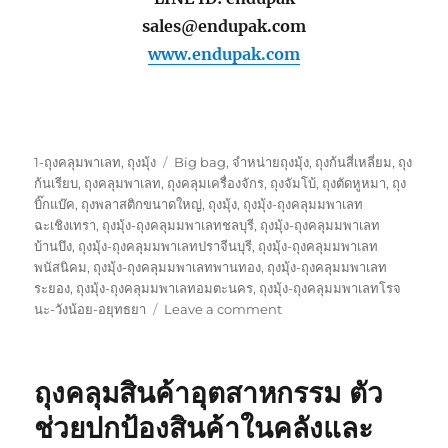
sales@endupak.com
www.endupak.com
Categories
Tags
1-ถุงคลุมพาเลท
,
ถุงมุ้ง
Big bag
,
จำหน่ายถุงมุ้ง
,
ถุงก้นสี่เหลี่ยม
,
ถุง
ก้นเรียบ
,
ถุงคลุมพาเลท
,
ถุงคลุมเครื่องจักร
,
ถุงจัมโบ้
,
ถุงตัดหูหมา
,
ถุง
บิ๊กแบ๊ค
,
ถุงพลาสติกขนาดใหญ่
,
ถุงมุ้ง
,
ถุงมุ้ง-ถุงคลุมมพาเลท
ฉะเชิงเทรา
,
ถุงมุ้ง-ถุงคลุมมพาเลทชลบุรี
,
ถุงมุ้ง-ถุงคลุมมพาเลท
บ้านบึง
,
ถุงมุ้ง-ถุงคลุมมพาเลทปราจีนบุรี
,
ถุงมุ้ง-ถุงคลุมมพาเลท
พนัสนิคม
,
ถุงมุ้ง-ถุงคลุมมพาเลทพานทอง
,
ถุงมุ้ง-ถุงคลุมมพาเลท
ระยอง
,
ถุงมุ้ง-ถุงคลุมมพาเลทอมตะนคร
,
ถุงมุ้ง-ถุงคลุมมพาเลทโรจ
on
นะ-วังน้อย-อยุทธยา
Leave a comment
ถุง
คลุม
พา
ถุงคลุมสินค้าอุตสาหกรรม ตัว
เลท-
Pallet
ช่วยปกป้องสินค้าในคลังและ
Cover