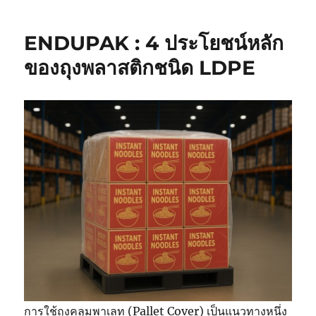
ENDUPAK : 4 ประโยชน์หลัก
ของถุงพลาสติกชนิด LDPE
การใช้ถุงคลุมพาเลท (Pallet Cover) เป็นแนวทางหนึ่ง