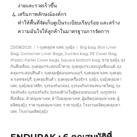
ง่ายและรวดเร็วขึ้น
เสริมภาพลักษณ์องค์กร
ทำให้พื้นที่จัดเก็บดูเป็นระเบียบเรียบร้อย และสร้าง
ความมั่นใจให้ลูกค้าในมาตรฐานการจัดการ
Posted
Categories
Tags
23/08/2025
1-ถุงคลุมพาเลท
,
ถุงมุ้ง
Big bag
,
Box Liner
on
Bag
,
Container Liner Bags
,
Jumbo bag
,
PE Cover Bag
,
Plastic Pallet Cover bags
,
Square bottom bag
,
ขาย ถุงมุ้ง
,
ถุง
ก้นสี่เหลี่ยม
,
ถุงคลุมกระสอบน้ำตาล
,
ถุงคลุมกระสอบปูนซีเมนต์
,
ถุง
คลุมกระสอบสินค้า
,
ถุงคลุมตู้คอนเทนเนอร์
,
ถุงคลุมพาเลท
,
ถุงคลุม
พาเลทชลบุรี
,
ถุงคลุมสินค้า
,
ถุงคลุมเครื่องจักร
,
ถุงมุ้ง
,
ถุงมุ้งคลุมพา
เลท
,
ถุงมุ้งพลาสติก
,
ถุงรองก้นกล่อง
,
ถุงรองก้นกล่องขนาดใหญ่
,
ถุง
รองก้นลัง
,
ถุงรองกันถัง
,
ถุงรองด้านในตู้คอนเทนเนอร์
,
ถุงรูปทรง
สี่เหลี่ยม
,
ผ้าคลุมพาเลท
,
ผ้าใบคลุมพาเลท
,
ผู้ผลิตถุงคลุมพาเลท
,
ผู้
ผลิตถุงมุ้ง
,
ราคาถุงคลุมพาเลท
,
ราคาถุงมุ้ง
,
โรงงานผลิตถุงคลุมพา
เลท
,
โรงงานผลิตถุงมุ้ง