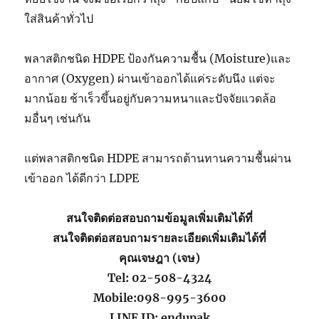
ใส่สินค้าทั่วไป
พลาสติกชนิด HDPE ป้องกันความชื้น (Moisture)และ
อากาศ (Oxygen) ผ่านเข้าออกได้แค่ระดับนึง แต่จะ
มากน้อย ช้าเร็วขึ้นอยู่กับความหนาและปัจจัยแวดล้อ
มอื่นๆ เช่นกัน
แต่พลาสติกชนิด HDPE สามารถต้านทานความชื้นผ่าน
เข้าออก ได้ดีกว่า LDPE
สนใจติดต่อสอบถามข้อมูลเพิ่มเติมได้ที่
สนใจติดต่อสอบถามรายละเอียดเพิ่มเติมได้ที่
คุณเจษฎา (เจษ)
Tel: 02-508-4324
Mobile:098-995-3600
LINE ID: endupak