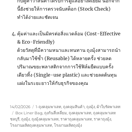
กับคู่ค้าว่าสินค้าได้รับการดูแลอย่างดีเยี่ยม นอกจาก
นี้ยังช่วยให้การตรวจนับสต็อก (Stock Check)
ทำได้ง่ายและชัดเจน
คุ้มค่าและเป็นมิตรต่อสิ่งแวดล้อม (Cost-Effective
& Eco-Friendly)
ด้วยวัสดุที่มีความหนาและทนทาน ถุงมุ้งสามารถนำ
กลับมาใช้ซ้ำ (Reusable) ได้หลายครั้ง ช่วยลด
ปริมาณขยะพลาสติกจากการใช้ฟิล์มยืดแบบครั้ง
เดียวทิ้ง (Single-use plastic) และช่วยลดต้นทุน
แฝงในระยะยาวให้กับธุรกิจของคุณ
Posted
Categories
14/02/2026
1-ถุงคลุมพาเลท
,
ถุงคลุมสินค้า
,
ถุงมุ้ง
,
ผ้าใบรัดพาเลท
on
Tags
Box Liner Bag
,
ถุงก้นสี่เหลี่ยม
,
ถุงคลุมพาเลท
,
ถุงคลุมพาเลท
ชลบุรี
,
ถุงมุ้ง
,
ถุงมุ้งคลุมพาเลท
,
ราคาถุงคลุมพาเลท
,
ราคาถุงมุ้ง
,
โรงงานผลิตถุงคลุมพาเลท
,
โรงงานผลิตถุงมุ้ง