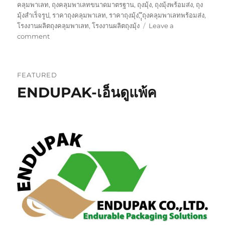
คลุมพาเลท
,
ถุงคลุมพาเลทขนาดมาตรฐาน
,
ถุงมุ้ง
,
ถุงมุ้งพร้อมส่ง
,
ถุง
มุ้งสำเร็จรูป
,
ราคาถุงคลุมพาเลท
,
ราคาถุงมุ้ง
,
ุุึถุงคลุมพาเลทพร้อมส่ง
,
โรงงานผลิตถุงคลุมพาเลท
,
โรงงานผลิตถุงมุ้ง
Leave a
on
comment
ถุง
คลุม
พา
FEATURED
เลท
ENDUPAK-เอ็นดูแพ้ค
ขนาด
มาตรฐาน