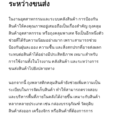
ระหว่างขนส่ง
Plastic
ในงานอุตสาหกรรมและระบบคลังสินค้า การป้องกัน
สินค้าให้คงคุณภาพอยู่เสมอถือเป็นเรื่องสำคัญ ถุงคลุม
สินค้าอุตสาหกรรม หรือถุงคลุมพาเลท จึงเป็นอีกหนึ่งตัว
ช่วยที่ได้รับความนิยมอย่างมาก เพราะสามารถช่วย
ป้องกันฝุ่นละออง ความชื้น และสิ่งสกปรกที่อาจส่งผลก
ระทบต่อสินค้าได้อย่างมีประสิทธิภาพ เหมาะสำหรับ
การใช้งานทั้งในโรงงาน คลังสินค้า และระหว่างการ
ขนส่งสินค้าไปยังปลายทาง
นอกจากนี้ ถุงพลาสติกคลุมสินค้ายังช่วยเพิ่มความเป็น
ระเบียบในการจัดเก็บสินค้า ทำให้สามารถตรวจสอบ
และบริหารพื้นที่ภายในคลังได้ง่ายขึ้น เหมาะกับสินค้า
หลากหลายประเภท เช่น กล่องบรรจุภัณฑ์ วัตถุดิบ
สินค้าส่งออก เครื่องจักร หรือสินค้าที่ต้องการการ