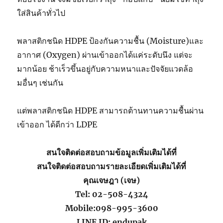
ใส่สินค้าทั่วไป
พลาสติกชนิด HDPE ป้องกันความชื้น (Moisture)และ
อากาศ (Oxygen) ผ่านเข้าออกได้แค่ระดับนึง แต่จะ
มากน้อย ช้าเร็วขึ้นอยู่กับความหนาและปัจจัยแวดล้อ
มอื่นๆ เช่นกัน
แต่พลาสติกชนิด HDPE สามารถต้านทานความชื้นผ่าน
เข้าออก ได้ดีกว่า LDPE
สนใจติดต่อสอบถามข้อมูลเพิ่มเติมได้ที่
สนใจติดต่อสอบถามรายละเอียดเพิ่มเติมได้ที่
คุณเจษฎา (เจษ)
Tel: 02-508-4324
Mobile:098-995-3600
LINE ID: endupak