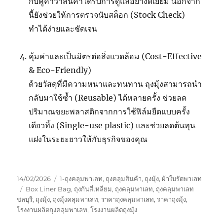
กับคู่ค้าว่าสินค้าได้รับการดูแลอย่างดีเยี่ยม นอกจาก
นี้ยังช่วยให้การตรวจนับสต็อก (Stock Check)
ทำได้ง่ายและชัดเจน
คุ้มค่าและเป็นมิตรต่อสิ่งแวดล้อม (Cost-Effective
& Eco-Friendly)
ด้วยวัสดุที่มีความหนาและทนทาน ถุงมุ้งสามารถนำ
กลับมาใช้ซ้ำ (Reusable) ได้หลายครั้ง ช่วยลด
ปริมาณขยะพลาสติกจากการใช้ฟิล์มยืดแบบครั้ง
เดียวทิ้ง (Single-use plastic) และช่วยลดต้นทุน
แฝงในระยะยาวให้กับธุรกิจของคุณ
Posted
Categories
14/02/2026
1-ถุงคลุมพาเลท
,
ถุงคลุมสินค้า
,
ถุงมุ้ง
,
ผ้าใบรัดพาเลท
on
Tags
Box Liner Bag
,
ถุงก้นสี่เหลี่ยม
,
ถุงคลุมพาเลท
,
ถุงคลุมพาเลท
ชลบุรี
,
ถุงมุ้ง
,
ถุงมุ้งคลุมพาเลท
,
ราคาถุงคลุมพาเลท
,
ราคาถุงมุ้ง
,
โรงงานผลิตถุงคลุมพาเลท
,
โรงงานผลิตถุงมุ้ง