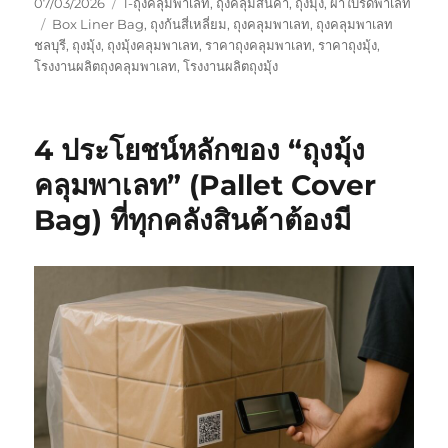
Posted
Categories
07/03/2026
1-ถุงคลุมพาเลท
,
ถุงคลุมสินค้า
,
ถุงมุ้ง
,
ผ้าใบรัดพาเลท
on
Tags
Box Liner Bag
,
ถุงก้นสี่เหลี่ยม
,
ถุงคลุมพาเลท
,
ถุงคลุมพาเลท
ชลบุรี
,
ถุงมุ้ง
,
ถุงมุ้งคลุมพาเลท
,
ราคาถุงคลุมพาเลท
,
ราคาถุงมุ้ง
,
โรงงานผลิตถุงคลุมพาเลท
,
โรงงานผลิตถุงมุ้ง
4 ประโยชน์หลักของ “ถุงมุ้ง
คลุมพาเลท” (Pallet Cover
Bag) ที่ทุกคลังสินค้าต้องมี