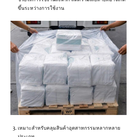
ขึ้นระหว่างการใช้งาน
เหมาะสำหรับคลุมสินค้าอุตสาหกรรมหลากหลาย
ประเภท