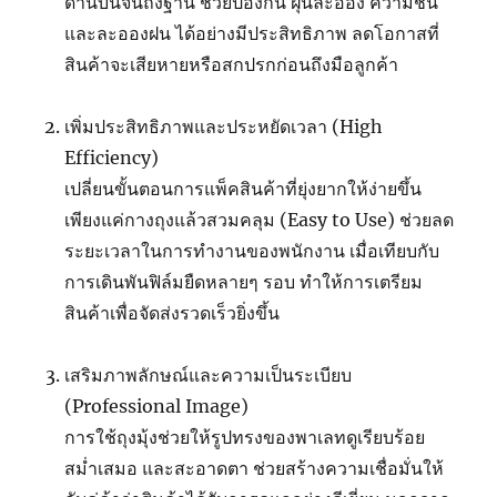
ด้านบนจนถึงฐาน ช่วยป้องกัน ฝุ่นละออง ความชื้น
และละอองฝน ได้อย่างมีประสิทธิภาพ ลดโอกาสที่
สินค้าจะเสียหายหรือสกปรกก่อนถึงมือลูกค้า
เพิ่มประสิทธิภาพและประหยัดเวลา (High
Efficiency)
เปลี่ยนขั้นตอนการแพ็คสินค้าที่ยุ่งยากให้ง่ายขึ้น
เพียงแค่กางถุงแล้วสวมคลุม (Easy to Use) ช่วยลด
ระยะเวลาในการทำงานของพนักงาน เมื่อเทียบกับ
การเดินพันฟิล์มยืดหลายๆ รอบ ทำให้การเตรียม
สินค้าเพื่อจัดส่งรวดเร็วยิ่งขึ้น
เสริมภาพลักษณ์และความเป็นระเบียบ
(Professional Image)
การใช้ถุงมุ้งช่วยให้รูปทรงของพาเลทดูเรียบร้อย
สม่ำเสมอ และสะอาดตา ช่วยสร้างความเชื่อมั่นให้