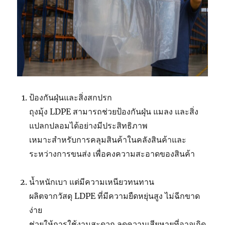
ป้องกันฝุ่นและสิ่งสกปรก
ถุงมุ้ง LDPE สามารถช่วยป้องกันฝุ่น แมลง และสิ่ง
แปลกปลอมได้อย่างมีประสิทธิภาพ
เหมาะสำหรับการคลุมสินค้าในคลังสินค้าและ
ระหว่างการขนส่ง เพื่อคงความสะอาดของสินค้า
น้ำหนักเบา แต่มีความเหนียวทนทาน
ผลิตจากวัสดุ LDPE ที่มีความยืดหยุ่นสูง ไม่ฉีกขาด
ง่าย
ช่วยให้การใช้งานสะดวก ลดความเสียหายที่อาจเกิด