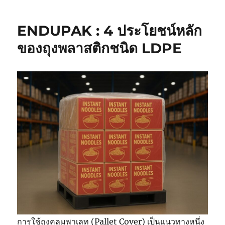
ENDUPAK : 4 ประโยชน์หลัก
ของถุงพลาสติกชนิด LDPE
การใช้ถุงคลุมพาเลท (Pallet Cover) เป็นแนวทางหนึ่ง