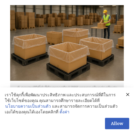
6 คุณสมบัติที่ทำให้ถุงพลาสติก LDPE แบบรองก้นกล่องคุ้มค่า
การลงทุน
เราใช้คุกกี้เพื่อพัฒนาประสิทธิภาพ และประสบการณ์ที่ดีในการ
ใช้เว็บไซต์ของคุณ คุณสามารถศึกษารายละเอียดได้ที่
นโยบายความเป็นส่วนตัว
และสามารถจัดการความเป็นส่วนตัว
เองได้ของคุณได้เองโดยคลิกที่
ตั้งค่า
6 คุณสมบัติที่ทำให้ถุงพลาสติก LDPE แบบรองก้นกล่อง
สอบถามเพิ่มเติม
คุ้มค่าการลงทุน
Allow
OPEN
CHAT