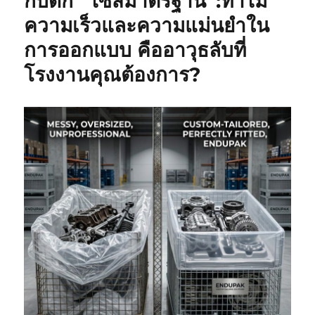
กับดัก “ไซส์มาตรฐาน”:ทำไม
ความเร็วและความแม่นยำใน
การออกแบบ คืออาวุธลับที่
โรงงานคุณต้องการ?