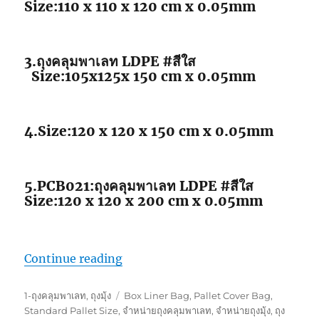
Size:110 x 110 x 120 cm x 0.05mm
3.ถุงคลุมพาเลท LDPE #สีใส
Size:105x125x 150 cm x 0.05mm
4.Size:120 x 120 x 150 cm x 0.05mm
5.PCB021:ถุงคลุมพาเลท LDPE #สีใส
Size:120 x 120 x 200 cm x 0.05mm
“ถุงคลุมพาเลทขนาดมาตรฐาน”
Continue reading
Categories
Tags
1-ถุงคลุมพาเลท
,
ถุงมุ้ง
Box Liner Bag
,
Pallet Cover Bag
,
Standard Pallet Size
,
จำหน่ายถุงคลุมพาเลท
,
จำหน่ายถุงมุ้ง
,
ถุง