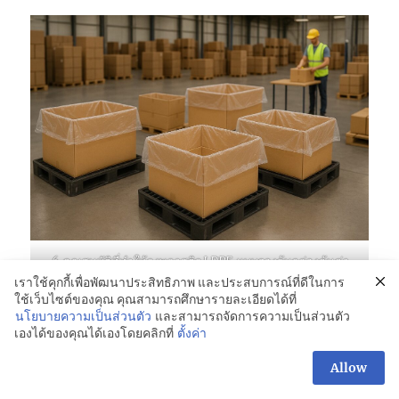
6 คุณสมบัติที่ทำให้ถุงพลาสติก LDPE แบบรองก้นกล่องคุ้มค่า
การลงทุน
เราใช้คุกกี้เพื่อพัฒนาประสิทธิภาพ และประสบการณ์ที่ดีในการ
ใช้เว็บไซต์ของคุณ คุณสามารถศึกษารายละเอียดได้ที่
นโยบายความเป็นส่วนตัว
และสามารถจัดการความเป็นส่วนตัว
เองได้ของคุณได้เองโดยคลิกที่
ตั้งค่า
6 คุณสมบัติที่ทำให้ถุงพลาสติก LDPE แบบรองก้นกล่อง
สอบถามเพิ่มเติม
คุ้มค่าการลงทุน
Allow
OPEN
CHAT