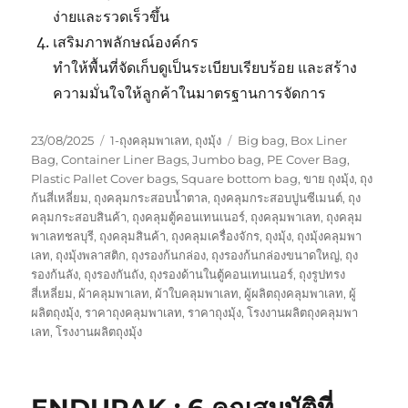
ง่ายและรวดเร็วขึ้น
เสริมภาพลักษณ์องค์กร
ทำให้พื้นที่จัดเก็บดูเป็นระเบียบเรียบร้อย และสร้าง
ความมั่นใจให้ลูกค้าในมาตรฐานการจัดการ
Posted
Categories
Tags
23/08/2025
1-ถุงคลุมพาเลท
,
ถุงมุ้ง
Big bag
,
Box Liner
on
Bag
,
Container Liner Bags
,
Jumbo bag
,
PE Cover Bag
,
Plastic Pallet Cover bags
,
Square bottom bag
,
ขาย ถุงมุ้ง
,
ถุง
ก้นสี่เหลี่ยม
,
ถุงคลุมกระสอบน้ำตาล
,
ถุงคลุมกระสอบปูนซีเมนต์
,
ถุง
คลุมกระสอบสินค้า
,
ถุงคลุมตู้คอนเทนเนอร์
,
ถุงคลุมพาเลท
,
ถุงคลุม
พาเลทชลบุรี
,
ถุงคลุมสินค้า
,
ถุงคลุมเครื่องจักร
,
ถุงมุ้ง
,
ถุงมุ้งคลุมพา
เลท
,
ถุงมุ้งพลาสติก
,
ถุงรองก้นกล่อง
,
ถุงรองก้นกล่องขนาดใหญ่
,
ถุง
รองก้นลัง
,
ถุงรองกันถัง
,
ถุงรองด้านในตู้คอนเทนเนอร์
,
ถุงรูปทรง
สี่เหลี่ยม
,
ผ้าคลุมพาเลท
,
ผ้าใบคลุมพาเลท
,
ผู้ผลิตถุงคลุมพาเลท
,
ผู้
ผลิตถุงมุ้ง
,
ราคาถุงคลุมพาเลท
,
ราคาถุงมุ้ง
,
โรงงานผลิตถุงคลุมพา
เลท
,
โรงงานผลิตถุงมุ้ง