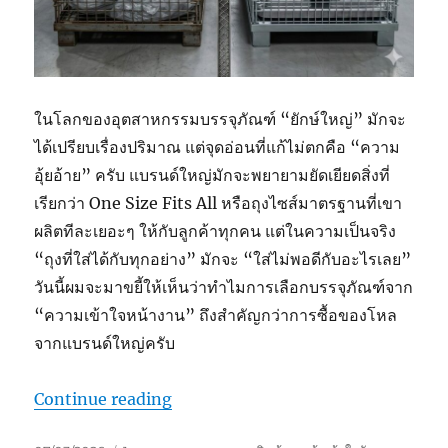
ในโลกของอุตสาหกรรมบรรจุภัณฑ์ “ยักษ์ใหญ่” มักจะ
ได้เปรียบเรื่องปริมาณ แต่จุดอ่อนที่แก้ไม่ตกคือ “ความ
อุ้ยอ้าย” ครับ แบรนด์ใหญ่มักจะพยายามยัดเยียดสิ่งที่
เรียกว่า One Size Fits All หรือถุงไซส์มาตรฐานที่เขา
ผลิตทีละเยอะๆ ให้กับลูกค้าทุกคน แต่ในความเป็นจริง
“ถุงที่ใส่ได้กับทุกอย่าง” มักจะ “ใส่ไม่พอดีกับอะไรเลย”
วันนี้ผมจะมาขยี้ให้เห็นว่าทำไมการเลือกบรรจุภัณฑ์จาก
“ความเข้าใจหน้างาน” ถึงสำคัญกว่าการซื้อของโหล
จากแบรนด์ใหญ่ครับ
“กับดัก “ไซส์มาตรฐาน”:ทำไมความเร็
Continue reading