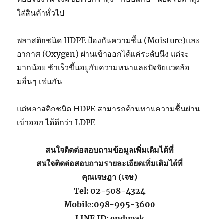
ใส่สินค้าทั่วไป
พลาสติกชนิด HDPE ป้องกันความชื้น (Moisture)และ
อากาศ (Oxygen) ผ่านเข้าออกได้แค่ระดับนึง แต่จะ
มากน้อย ช้าเร็วขึ้นอยู่กับความหนาและปัจจัยแวดล้อ
มอื่นๆ เช่นกัน
แต่พลาสติกชนิด HDPE สามารถต้านทานความชื้นผ่าน
เข้าออก ได้ดีกว่า LDPE
สนใจติดต่อสอบถามข้อมูลเพิ่มเติมได้ที่
สนใจติดต่อสอบถามรายละเอียดเพิ่มเติมได้ที่
คุณเจษฎา (เจษ)
Tel: 02-508-4324
Mobile:098-995-3600
LINE ID: endupak