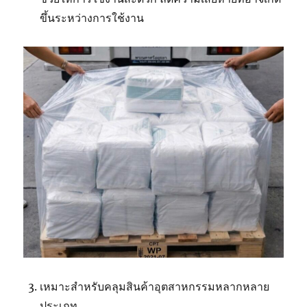
ขึ้นระหว่างการใช้งาน
เหมาะสำหรับคลุมสินค้าอุตสาหกรรมหลากหลาย
ประเภท