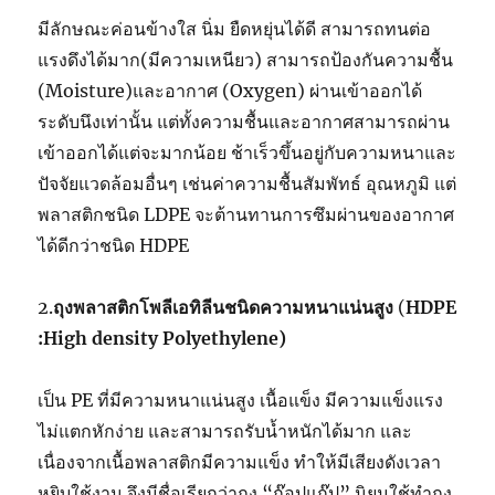
มีลักษณะค่อนข้างใส นิ่ม ยืดหยุ่นได้ดี สามารถทนต่อ
แรงดึงได้มาก(มีความเหนียว) สามารถป้องกันความชื้น
(Moisture)และอากาศ (Oxygen) ผ่านเข้าออกได้
ระดับนึงเท่านั้น แต่ทั้งความชื้นและอากาศสามารถผ่าน
เข้าออกได้แต่จะมากน้อย ช้าเร็วขึ้นอยู่กับความหนาและ
ปัจจัยแวดล้อมอื่นๆ เช่นค่าความชื้นสัมพัทธ์ อุณหภูมิ แต่
พลาสติกชนิด LDPE จะต้านทานการซึมผ่านของอากาศ
ได้ดีกว่าชนิด HDPE
2.
ถุงพลาสติกโพลีเอทิลีนชนิดความหนาแน่นสูง
(
HDPE
:High density Polyethylene)
เป็น PE ที่มีความหนาแน่นสูง เนื้อแข็ง มีความแข็งแรง
ไม่แตกหักง่าย และสามารถรับน้ำหนักได้มาก และ
เนื่องจากเนื้อพลาสติกมีความแข็ง ทำให้มีเสียงดังเวลา
หยิบใช้งาน จึงมีชื่อเรียกว่าถุง “ก๊อปแก๊ป” นิยมใช้ทำถุง