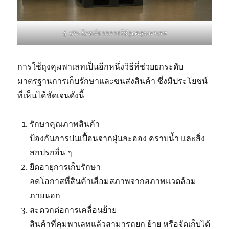
4 ประโยชน์จากการใช้ถุงคลุมพาเลท
การใช้ถุงคุมพาเลทเป็นอีกหนึ่งวิธีที่ช่วยยกระดับ
มาตรฐานการเก็บรักษาและขนส่งสินค้า ซึ่งมีประโยชน์
ที่เห็นได้ชัดเจนดังนี้
รักษาคุณภาพสินค้า
ป้องกันการปนเปื้อนจากฝุ่นละออง คราบน้ำ และสิ่ง
สกปรกอื่น ๆ
ยืดอายุการเก็บรักษา
ลดโอกาสที่สินค้าเสื่อมสภาพจากสภาพแวดล้อม
ภายนอก
สะดวกต่อการเคลื่อนย้าย
สินค้าที่คุมพาเลทแล้วสามารถยก ย้าย หรือจัดเก็บได้