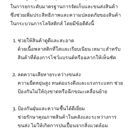
ในการยกระดับมาตรฐานการจัดเก็บและขนส่งสินค้า
ซึ่งช่วยเพิ่มประสิทธิภาพและความปลอดภัยของสินค้า
ในกระบวนการโลจิสติกส์ โดยมีข้อดีดังนี้
ช่วยให้สินค้าดูดีและสะอาด
ด้วยเนื้อพลาสติกที่ใสและเรียบเนียน เหมาะสำหรับ
สินค้าที่ต้องการโชว์แบรนด์หรือฉลากให้เห็นชัด
ลดความเสียหายระหว่างขนส่ง
ความยืดหยุ่นสูง ทนต่อแรงดึงและแรงกระแทก ช่วย
ป้องกันไม่ให้ถุงขาดหรือฉีกขณะเคลื่อนย้าย
ป้องกันฝุ่นและความชื้นได้ดีเยี่ยม
ช่วยรักษาคุณภาพสินค้าในคลังและระหว่างการ
ขนส่ง ไม่ให้เกิดการปนเปื้อนจากสิ่งแวดล้อม