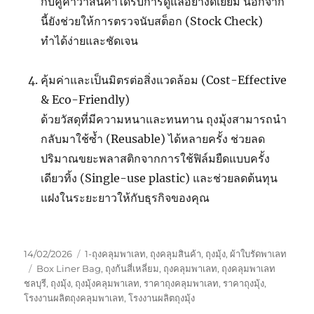
กับคู่ค้าว่าสินค้าได้รับการดูแลอย่างดีเยี่ยม นอกจาก
นี้ยังช่วยให้การตรวจนับสต็อก (Stock Check)
ทำได้ง่ายและชัดเจน
คุ้มค่าและเป็นมิตรต่อสิ่งแวดล้อม (Cost-Effective
& Eco-Friendly)
ด้วยวัสดุที่มีความหนาและทนทาน ถุงมุ้งสามารถนำ
กลับมาใช้ซ้ำ (Reusable) ได้หลายครั้ง ช่วยลด
ปริมาณขยะพลาสติกจากการใช้ฟิล์มยืดแบบครั้ง
เดียวทิ้ง (Single-use plastic) และช่วยลดต้นทุน
แฝงในระยะยาวให้กับธุรกิจของคุณ
Posted
Categories
14/02/2026
1-ถุงคลุมพาเลท
,
ถุงคลุมสินค้า
,
ถุงมุ้ง
,
ผ้าใบรัดพาเลท
on
Tags
Box Liner Bag
,
ถุงก้นสี่เหลี่ยม
,
ถุงคลุมพาเลท
,
ถุงคลุมพาเลท
ชลบุรี
,
ถุงมุ้ง
,
ถุงมุ้งคลุมพาเลท
,
ราคาถุงคลุมพาเลท
,
ราคาถุงมุ้ง
,
โรงงานผลิตถุงคลุมพาเลท
,
โรงงานผลิตถุงมุ้ง