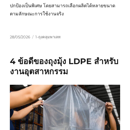
ปกป้องเป็นพิเศษ โดยสามารถเลือกผลิตได้หลายขนาด
ตามลักษณะการใช้งานจริง
Posted
Categories
28/05/2026
1-ถุงคลุมพาเลท
on
4 ข้อดีของถุงมุ้ง LDPE สำหรับ
งานอุตสาหกรรม