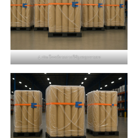
4 ประโยชน์จากการใช้ถุงคลุมพาเลท