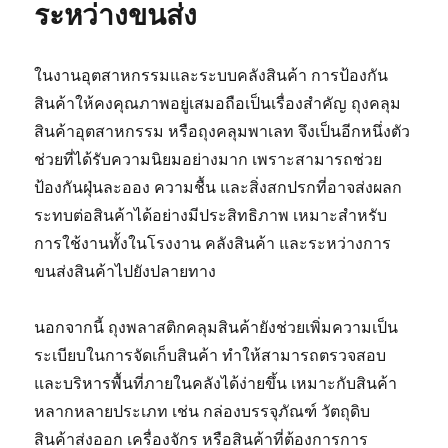
ระหว่างขนส่ง
Plastic
ในงานอุตสาหกรรมและระบบคลังสินค้า การป้องกัน
สินค้าให้คงคุณภาพอยู่เสมอถือเป็นเรื่องสำคัญ ถุงคลุม
สินค้าอุตสาหกรรม หรือถุงคลุมพาเลท จึงเป็นอีกหนึ่งตัว
ช่วยที่ได้รับความนิยมอย่างมาก เพราะสามารถช่วย
ป้องกันฝุ่นละออง ความชื้น และสิ่งสกปรกที่อาจส่งผลก
ระทบต่อสินค้าได้อย่างมีประสิทธิภาพ เหมาะสำหรับ
การใช้งานทั้งในโรงงาน คลังสินค้า และระหว่างการ
ขนส่งสินค้าไปยังปลายทาง
นอกจากนี้ ถุงพลาสติกคลุมสินค้ายังช่วยเพิ่มความเป็น
ระเบียบในการจัดเก็บสินค้า ทำให้สามารถตรวจสอบ
และบริหารพื้นที่ภายในคลังได้ง่ายขึ้น เหมาะกับสินค้า
หลากหลายประเภท เช่น กล่องบรรจุภัณฑ์ วัตถุดิบ
สินค้าส่งออก เครื่องจักร หรือสินค้าที่ต้องการการ