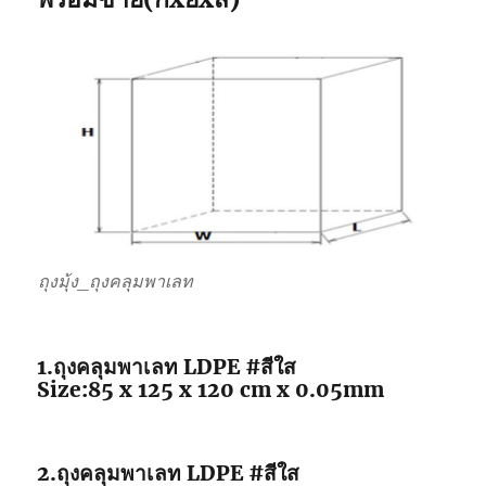
ถุงมุ้ง_ถุงคลุมพาเลท
1.ถุงคลุมพาเลท LDPE #สีใส
Size:85 x 125 x 120 cm x 0.05mm
2.ถุงคลุมพาเลท LDPE #สีใส