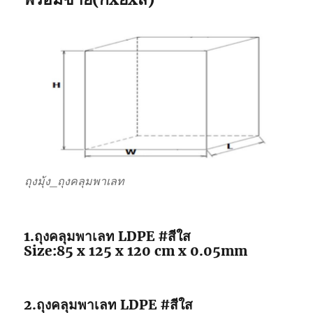
ถุงมุ้ง_ถุงคลุมพาเลท
1.ถุงคลุมพาเลท LDPE #สีใส
Size:85 x 125 x 120 cm x 0.05mm
2.ถุงคลุมพาเลท LDPE #สีใส