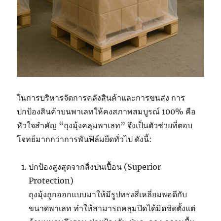
ในการบริหารจัดการคลังสินค้าและการขนส่ง การ
ปกป้องสินค้าบนพาเลทให้คงสภาพสมบูรณ์ 100% คือ
หัวใจสำคัญ “ถุงมุ้งคลุมพาเลท” จึงเป็นตัวช่วยที่ตอบ
โจทย์มากกว่าการพันฟิล์มยืดทั่วไป ดังนี้:
ปกป้องสูงสุดจากสิ่งปนเปื้อน (Superior
Protection)
ถุงมุ้งถูกออกแบบมาให้มีรูปทรงสี่เหลี่ยมพอดีกับ
ขนาดพาเลท ทำให้สามารถคลุมปิดได้มิดชิดตั้งแต่