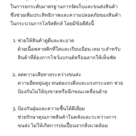
ในการยกระดับมาตรฐานการจัดเก็บและขนส่งสินค้า
ซึ่งช่วยเพิ่มประสิทธิภาพและความปลอดภัยของสินค้า
ในกระบวนการโลจิสติกส์ โดยมีข้อดีดังนี้
ช่วยให้สินค้าดูดีและสะอาด
ด้วยเนื้อพลาสติกที่ใสและเรียบเนียน เหมาะสำหรับ
สินค้าที่ต้องการโชว์แบรนด์หรือฉลากให้เห็นชัด
ลดความเสียหายระหว่างขนส่ง
ความยืดหยุ่นสูง ทนต่อแรงดึงและแรงกระแทก ช่วย
ป้องกันไม่ให้ถุงขาดหรือฉีกขณะเคลื่อนย้าย
ป้องกันฝุ่นและความชื้นได้ดีเยี่ยม
ช่วยรักษาคุณภาพสินค้าในคลังและระหว่างการ
ขนส่ง ไม่ให้เกิดการปนเปื้อนจากสิ่งแวดล้อม