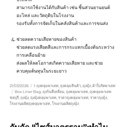
สามารถใช้งานได้กับสินค้า เช่น ชิ้นส่วนยานยนต์
อะไหล่ และวัตถุดิบในโรงงาน
รองรับทั้งการจัดเก็บในคลังสินค้าและการขนส่ง
ช่วยลดความเสียหายของสินค้า
ช่วยลดแรงเสียดสีและการกระแทกเบื้องต้นระหว่าง
การเคลื่อนย้าย
ส่งผลให้ลดโอกาสเกิดความเสียหาย และช่วย
ควบคุมต้นทุนในระยะยาว
Posted
Categories
21/03/2026
1-ถุงคลุมพาเลท
,
ถุงคลุมสินค้า
,
ถุงมุ้ง
,
ผ้าใบรัดพาเลท
on
Tags
Box Liner Bag
,
ถุงก้นสี่เหลี่ยม
,
ถุงคลุมพาเลท
,
ถุงคลุมพาเลท
ชลบุรี
,
ถุงมุ้ง
,
ถุงมุ้งคลุมพาเลท
,
ราคาถุงคลุมพาเลท
,
ราคาถุงมุ้ง
,
โรงงานผลิตถุงคลุมพาเลท
,
โรงงานผลิตถุงมุ้ง