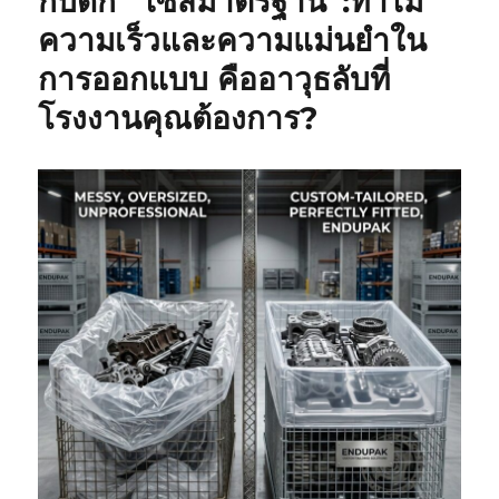
กับดัก “ไซส์มาตรฐาน”:ทำไม
ความเร็วและความแม่นยำใน
การออกแบบ คืออาวุธลับที่
โรงงานคุณต้องการ?