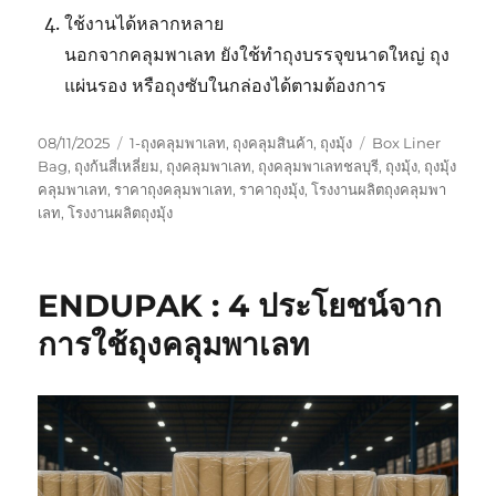
ใช้งานได้หลากหลาย
นอกจากคลุมพาเลท ยังใช้ทำถุงบรรจุขนาดใหญ่ ถุง
แผ่นรอง หรือถุงซับในกล่องได้ตามต้องการ
Posted
Categories
Tags
08/11/2025
1-ถุงคลุมพาเลท
,
ถุงคลุมสินค้า
,
ถุงมุ้ง
Box Liner
on
Bag
,
ถุงก้นสี่เหลี่ยม
,
ถุงคลุมพาเลท
,
ถุงคลุมพาเลทชลบุรี
,
ถุงมุ้ง
,
ถุงมุ้ง
คลุมพาเลท
,
ราคาถุงคลุมพาเลท
,
ราคาถุงมุ้ง
,
โรงงานผลิตถุงคลุมพา
เลท
,
โรงงานผลิตถุงมุ้ง
ENDUPAK : 4 ประโยชน์จาก
การใช้ถุงคลุมพาเลท