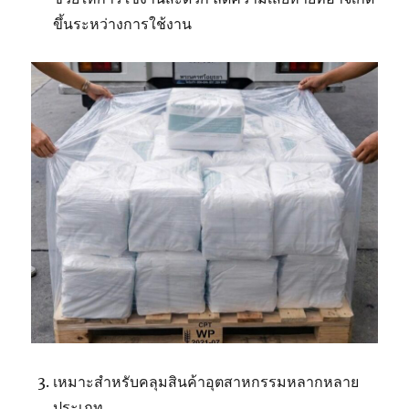
ขึ้นระหว่างการใช้งาน
เหมาะสำหรับคลุมสินค้าอุตสาหกรรมหลากหลาย
ประเภท