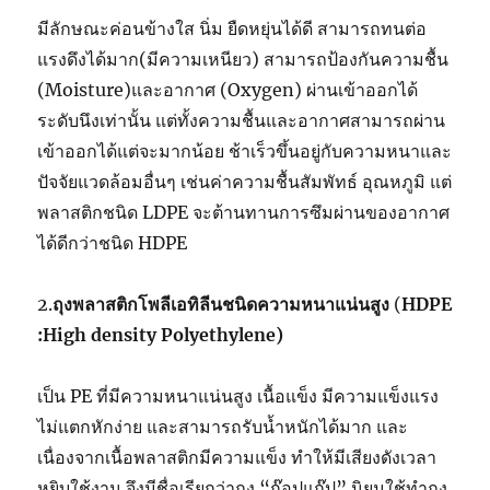
มีลักษณะค่อนข้างใส นิ่ม ยืดหยุ่นได้ดี สามารถทนต่อ
แรงดึงได้มาก(มีความเหนียว) สามารถป้องกันความชื้น
(Moisture)และอากาศ (Oxygen) ผ่านเข้าออกได้
ระดับนึงเท่านั้น แต่ทั้งความชื้นและอากาศสามารถผ่าน
เข้าออกได้แต่จะมากน้อย ช้าเร็วขึ้นอยู่กับความหนาและ
ปัจจัยแวดล้อมอื่นๆ เช่นค่าความชื้นสัมพัทธ์ อุณหภูมิ แต่
พลาสติกชนิด LDPE จะต้านทานการซึมผ่านของอากาศ
ได้ดีกว่าชนิด HDPE
2.
ถุงพลาสติกโพลีเอทิลีนชนิดความหนาแน่นสูง
(
HDPE
:High density Polyethylene)
เป็น PE ที่มีความหนาแน่นสูง เนื้อแข็ง มีความแข็งแรง
ไม่แตกหักง่าย และสามารถรับน้ำหนักได้มาก และ
เนื่องจากเนื้อพลาสติกมีความแข็ง ทำให้มีเสียงดังเวลา
หยิบใช้งาน จึงมีชื่อเรียกว่าถุง “ก๊อปแก๊ป” นิยมใช้ทำถุง