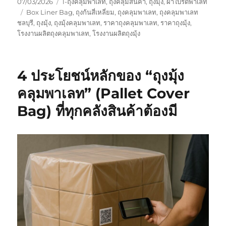
Posted
Categories
07/03/2026
1-ถุงคลุมพาเลท
,
ถุงคลุมสินค้า
,
ถุงมุ้ง
,
ผ้าใบรัดพาเลท
on
Tags
Box Liner Bag
,
ถุงก้นสี่เหลี่ยม
,
ถุงคลุมพาเลท
,
ถุงคลุมพาเลท
ชลบุรี
,
ถุงมุ้ง
,
ถุงมุ้งคลุมพาเลท
,
ราคาถุงคลุมพาเลท
,
ราคาถุงมุ้ง
,
โรงงานผลิตถุงคลุมพาเลท
,
โรงงานผลิตถุงมุ้ง
4 ประโยชน์หลักของ “ถุงมุ้ง
คลุมพาเลท” (Pallet Cover
Bag) ที่ทุกคลังสินค้าต้องมี