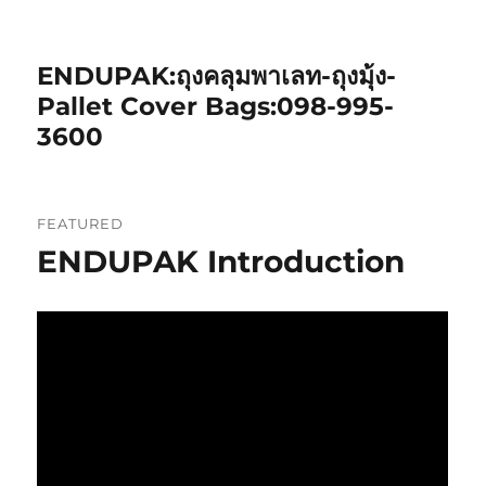
ENDUPAK:ถุงคลุมพาเลท-ถุงมุ้ง-
Pallet Cover Bags:098-995-
3600
FEATURED
ENDUPAK Introduction