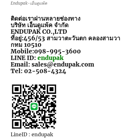
Endupak-เอ็นดูแพ้ค
ติดต่อเราผ่านหลายช่องทาง
บริษัท เอ็นดูแพ้ค จำกัด
ENDUPAK CO.,LTD
ที่อยู่:456/53 สามวาตะวันตก คลองสามวา
กทม 10510
Mobile:098-995-3600
LINE ID:
endupak
Email: sales@endupak.com
Tel: 02-508-4324
LineID : endupak