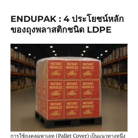
ENDUPAK : 4 ประโยชน์หลัก
ของถุงพลาสติกชนิด LDPE
การใช้ถุงคลุมพาเลท (Pallet Cover) เป็นแนวทางหนึ่ง