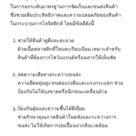
ในการยกระดับมาตรฐานการจัดเก็บและขนส่งสินค้า
ซึ่งช่วยเพิ่มประสิทธิภาพและความปลอดภัยของสินค้า
ในกระบวนการโลจิสติกส์ โดยมีข้อดีดังนี้
ช่วยให้สินค้าดูดีและสะอาด
ด้วยเนื้อพลาสติกที่ใสและเรียบเนียน เหมาะสำหรับ
สินค้าที่ต้องการโชว์แบรนด์หรือฉลากให้เห็นชัด
ลดความเสียหายระหว่างขนส่ง
ความยืดหยุ่นสูง ทนต่อแรงดึงและแรงกระแทก ช่วย
ป้องกันไม่ให้ถุงขาดหรือฉีกขณะเคลื่อนย้าย
ป้องกันฝุ่นและความชื้นได้ดีเยี่ยม
ช่วยรักษาคุณภาพสินค้าในคลังและระหว่างการ
ขนส่ง ไม่ให้เกิดการปนเปื้อนจากสิ่งแวดล้อม