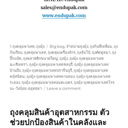
sales@endupak.com
www.endupak.com
Categories
Tags
1-ถุงคลุมพาเลท
,
ถุงมุ้ง
Big bag
,
จำหน่ายถุงมุ้ง
,
ถุงก้นสี่เหลี่ยม
,
ถุง
ก้นเรียบ
,
ถุงคลุมพาเลท
,
ถุงคลุมเครื่องจักร
,
ถุงจัมโบ้
,
ถุงตัดหูหมา
,
ถุง
บิ๊กแบ๊ค
,
ถุงพลาสติกขนาดใหญ่
,
ถุงมุ้ง
,
ถุงมุ้ง-ถุงคลุมมพาเลท
ฉะเชิงเทรา
,
ถุงมุ้ง-ถุงคลุมมพาเลทชลบุรี
,
ถุงมุ้ง-ถุงคลุมมพาเลท
บ้านบึง
,
ถุงมุ้ง-ถุงคลุมมพาเลทปราจีนบุรี
,
ถุงมุ้ง-ถุงคลุมมพาเลท
พนัสนิคม
,
ถุงมุ้ง-ถุงคลุมมพาเลทพานทอง
,
ถุงมุ้ง-ถุงคลุมมพาเลท
ระยอง
,
ถุงมุ้ง-ถุงคลุมมพาเลทอมตะนคร
,
ถุงมุ้ง-ถุงคลุมมพาเลทโรจ
on
นะ-วังน้อย-อยุทธยา
Leave a comment
ถุง
คลุม
พา
ถุงคลุมสินค้าอุตสาหกรรม ตัว
เลท-
Pallet
ช่วยปกป้องสินค้าในคลังและ
Cover