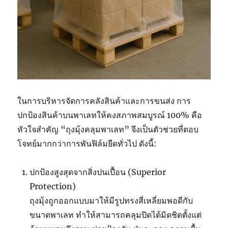
ในการบริหารจัดการคลังสินค้าและการขนส่ง การ
ปกป้องสินค้าบนพาเลทให้คงสภาพสมบูรณ์ 100% คือ
หัวใจสำคัญ “ถุงมุ้งคลุมพาเลท” จึงเป็นตัวช่วยที่ตอบ
โจทย์มากกว่าการพันฟิล์มยืดทั่วไป ดังนี้:
ปกป้องสูงสุดจากสิ่งปนเปื้อน (Superior
Protection)
ถุงมุ้งถูกออกแบบมาให้มีรูปทรงสี่เหลี่ยมพอดีกับ
ขนาดพาเลท ทำให้สามารถคลุมปิดได้มิดชิดตั้งแต่