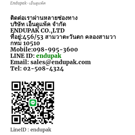
Endupak-เอ็นดูแพ้ค
ติดต่อเราผ่านหลายช่องทาง
บริษัท เอ็นดูแพ้ค จำกัด
ENDUPAK CO.,LTD
ที่อยู่:456/53 สามวาตะวันตก คลองสามวา
กทม 10510
Mobile:098-995-3600
LINE ID:
endupak
Email: sales@endupak.com
Tel: 02-508-4324
LineID : endupak