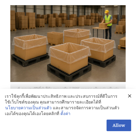
6 คุณสมบัติที่ทำให้ถุงพลาสติก LDPE แบบรองก้นกล่องคุ้มค่า
การลงทุน
เราใช้คุกกี้เพื่อพัฒนาประสิทธิภาพ และประสบการณ์ที่ดีในการ
ใช้เว็บไซต์ของคุณ คุณสามารถศึกษารายละเอียดได้ที่
นโยบายความเป็นส่วนตัว
และสามารถจัดการความเป็นส่วนตัว
เองได้ของคุณได้เองโดยคลิกที่
ตั้งค่า
6 คุณสมบัติที่ทำให้ถุงพลาสติก LDPE แบบรองก้นกล่อง
สอบถามเพิ่มเติม
คุ้มค่าการลงทุน
Allow
OPEN
CHAT