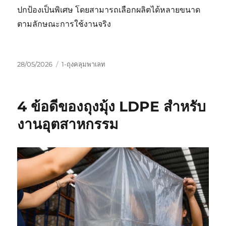
ปกป้องเป็นพิเศษ โดยสามารถเลือกผลิตได้หลายขนาด
ตามลักษณะการใช้งานจริง
Posted
Categories
28/05/2026
1-ถุงคลุมพาเลท
on
4 ข้อดีของถุงมุ้ง LDPE สำหรับ
งานอุตสาหกรรม