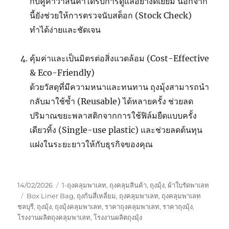
กับคู่ค้าว่าสินค้าได้รับการดูแลอย่างดีเยี่ยม นอกจาก
นี้ยังช่วยให้การตรวจนับสต็อก (Stock Check)
ทำได้ง่ายและชัดเจน
คุ้มค่าและเป็นมิตรต่อสิ่งแวดล้อม (Cost-Effective
& Eco-Friendly)
ด้วยวัสดุที่มีความหนาและทนทาน ถุงมุ้งสามารถนำ
กลับมาใช้ซ้ำ (Reusable) ได้หลายครั้ง ช่วยลด
ปริมาณขยะพลาสติกจากการใช้ฟิล์มยืดแบบครั้ง
เดียวทิ้ง (Single-use plastic) และช่วยลดต้นทุน
แฝงในระยะยาวให้กับธุรกิจของคุณ
Posted
Categories
14/02/2026
1-ถุงคลุมพาเลท
,
ถุงคลุมสินค้า
,
ถุงมุ้ง
,
ผ้าใบรัดพาเลท
on
Tags
Box Liner Bag
,
ถุงก้นสี่เหลี่ยม
,
ถุงคลุมพาเลท
,
ถุงคลุมพาเลท
ชลบุรี
,
ถุงมุ้ง
,
ถุงมุ้งคลุมพาเลท
,
ราคาถุงคลุมพาเลท
,
ราคาถุงมุ้ง
,
โรงงานผลิตถุงคลุมพาเลท
,
โรงงานผลิตถุงมุ้ง