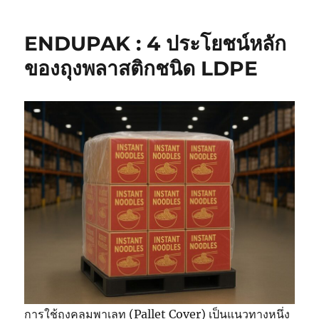
ENDUPAK : 4 ประโยชน์หลัก
ของถุงพลาสติกชนิด LDPE
การใช้ถุงคลุมพาเลท (Pallet Cover) เป็นแนวทางหนึ่ง