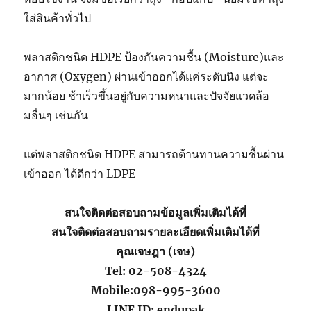
ใส่สินค้าทั่วไป
พลาสติกชนิด HDPE ป้องกันความชื้น (Moisture)และ
อากาศ (Oxygen) ผ่านเข้าออกได้แค่ระดับนึง แต่จะ
มากน้อย ช้าเร็วขึ้นอยู่กับความหนาและปัจจัยแวดล้อ
มอื่นๆ เช่นกัน
แต่พลาสติกชนิด HDPE สามารถต้านทานความชื้นผ่าน
เข้าออก ได้ดีกว่า LDPE
สนใจติดต่อสอบถามข้อมูลเพิ่มเติมได้ที่
สนใจติดต่อสอบถามรายละเอียดเพิ่มเติมได้ที่
คุณเจษฎา (เจษ)
Tel: 02-508-4324
Mobile:098-995-3600
LINE ID: endupak