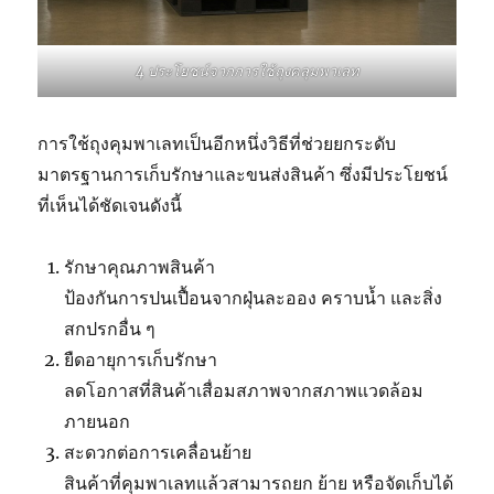
4 ประโยชน์จากการใช้ถุงคลุมพาเลท
การใช้ถุงคุมพาเลทเป็นอีกหนึ่งวิธีที่ช่วยยกระดับ
มาตรฐานการเก็บรักษาและขนส่งสินค้า ซึ่งมีประโยชน์
ที่เห็นได้ชัดเจนดังนี้
รักษาคุณภาพสินค้า
ป้องกันการปนเปื้อนจากฝุ่นละออง คราบน้ำ และสิ่ง
สกปรกอื่น ๆ
ยืดอายุการเก็บรักษา
ลดโอกาสที่สินค้าเสื่อมสภาพจากสภาพแวดล้อม
ภายนอก
สะดวกต่อการเคลื่อนย้าย
สินค้าที่คุมพาเลทแล้วสามารถยก ย้าย หรือจัดเก็บได้