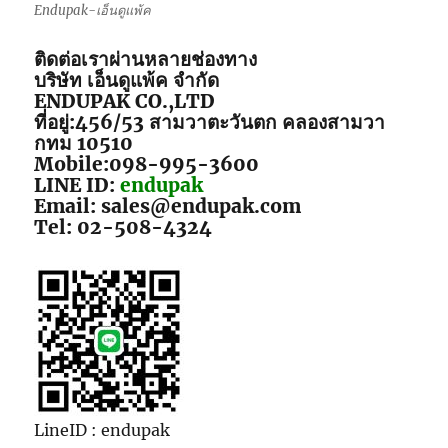
Endupak-เอ็นดูแพ้ค
ติดต่อเราผ่านหลายช่องทาง
บริษัท เอ็นดูแพ้ค จำกัด
ENDUPAK CO.,LTD
ที่อยู่:456/53 สามวาตะวันตก คลองสามวา
กทม 10510
Mobile:098-995-3600
LINE ID:
endupak
Email: sales@endupak.com
Tel: 02-508-4324
LineID : endupak