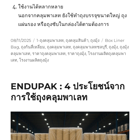
ใช้งานได้หลากหลาย
นอกจากคลุมพาเลท ยังใช้ทำถุงบรรจุขนาดใหญ่ ถุง
แผ่นรอง หรือถุงซับในกล่องได้ตามต้องการ
Posted
Categories
Tags
08/11/2025
1-ถุงคลุมพาเลท
,
ถุงคลุมสินค้า
,
ถุงมุ้ง
Box Liner
on
Bag
,
ถุงก้นสี่เหลี่ยม
,
ถุงคลุมพาเลท
,
ถุงคลุมพาเลทชลบุรี
,
ถุงมุ้ง
,
ถุงมุ้ง
คลุมพาเลท
,
ราคาถุงคลุมพาเลท
,
ราคาถุงมุ้ง
,
โรงงานผลิตถุงคลุมพา
เลท
,
โรงงานผลิตถุงมุ้ง
ENDUPAK : 4 ประโยชน์จาก
การใช้ถุงคลุมพาเลท