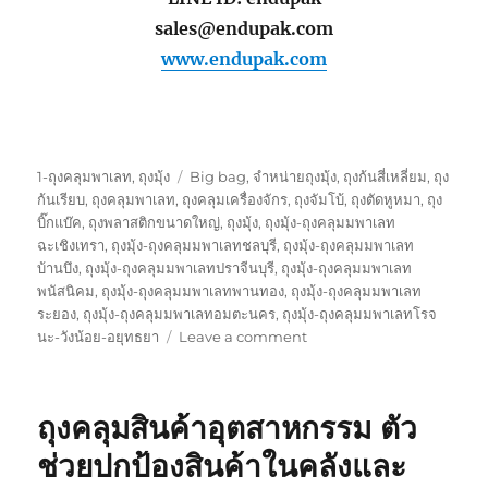
sales@endupak.com
www.endupak.com
Categories
Tags
1-ถุงคลุมพาเลท
,
ถุงมุ้ง
Big bag
,
จำหน่ายถุงมุ้ง
,
ถุงก้นสี่เหลี่ยม
,
ถุง
ก้นเรียบ
,
ถุงคลุมพาเลท
,
ถุงคลุมเครื่องจักร
,
ถุงจัมโบ้
,
ถุงตัดหูหมา
,
ถุง
บิ๊กแบ๊ค
,
ถุงพลาสติกขนาดใหญ่
,
ถุงมุ้ง
,
ถุงมุ้ง-ถุงคลุมมพาเลท
ฉะเชิงเทรา
,
ถุงมุ้ง-ถุงคลุมมพาเลทชลบุรี
,
ถุงมุ้ง-ถุงคลุมมพาเลท
บ้านบึง
,
ถุงมุ้ง-ถุงคลุมมพาเลทปราจีนบุรี
,
ถุงมุ้ง-ถุงคลุมมพาเลท
พนัสนิคม
,
ถุงมุ้ง-ถุงคลุมมพาเลทพานทอง
,
ถุงมุ้ง-ถุงคลุมมพาเลท
ระยอง
,
ถุงมุ้ง-ถุงคลุมมพาเลทอมตะนคร
,
ถุงมุ้ง-ถุงคลุมมพาเลทโรจ
on
นะ-วังน้อย-อยุทธยา
Leave a comment
ถุง
คลุม
พา
ถุงคลุมสินค้าอุตสาหกรรม ตัว
เลท-
Pallet
ช่วยปกป้องสินค้าในคลังและ
Cover