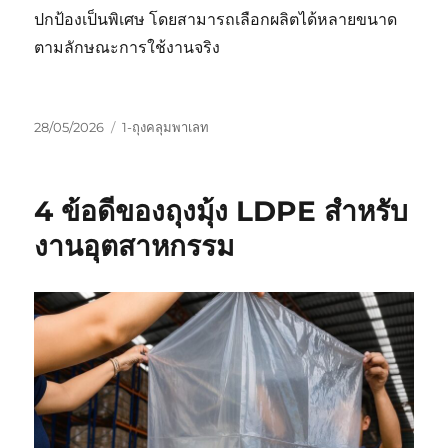
ปกป้องเป็นพิเศษ โดยสามารถเลือกผลิตได้หลายขนาด
ตามลักษณะการใช้งานจริง
Posted
Categories
28/05/2026
1-ถุงคลุมพาเลท
on
4 ข้อดีของถุงมุ้ง LDPE สำหรับ
งานอุตสาหกรรม