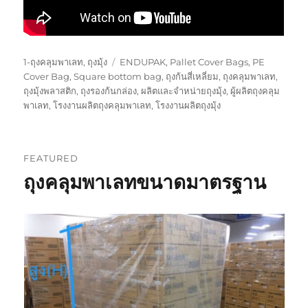
Categories
Tags
1-ถุงคลุมพาเลท
,
ถุงมุ้ง
ENDUPAK
,
Pallet Cover Bags
,
PE
Cover Bag
,
Square bottom bag
,
ถุงก้นสี่เหลี่ยม
,
ถุงคลุมพาเลท
,
ถุงมุ้งพลาสติก
,
ถุงรองก้นกล่อง
,
ผลิตและจำหน่ายถุงมุ้ง
,
ผู้ผลิตถุงคลุม
พาเลท
,
โรงงานผลิตถุงคลุมพาเลท
,
โรงงานผลิตถุงมุ้ง
FEATURED
ถุงคลุมพาเลทขนาดมาตรฐาน