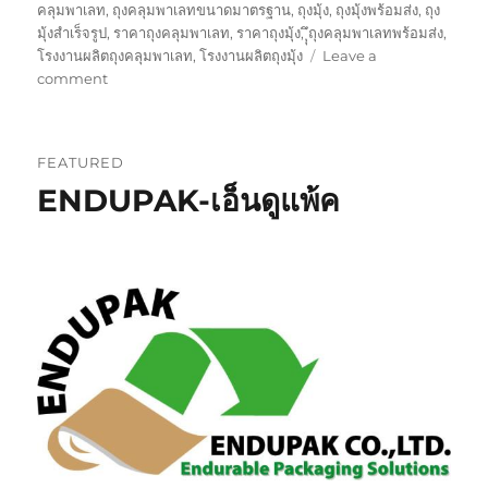
คลุมพาเลท
,
ถุงคลุมพาเลทขนาดมาตรฐาน
,
ถุงมุ้ง
,
ถุงมุ้งพร้อมส่ง
,
ถุง
มุ้งสำเร็จรูป
,
ราคาถุงคลุมพาเลท
,
ราคาถุงมุ้ง
,
ุุึถุงคลุมพาเลทพร้อมส่ง
,
โรงงานผลิตถุงคลุมพาเลท
,
โรงงานผลิตถุงมุ้ง
Leave a
on
comment
ถุง
คลุม
พา
FEATURED
เลท
ENDUPAK-เอ็นดูแพ้ค
ขนาด
มาตรฐาน