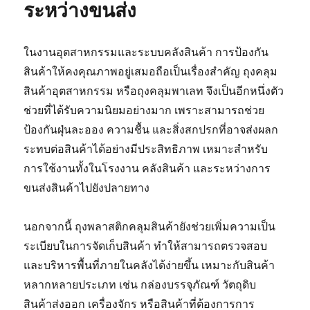
ระหว่างขนส่ง
Plastic
ในงานอุตสาหกรรมและระบบคลังสินค้า การป้องกัน
สินค้าให้คงคุณภาพอยู่เสมอถือเป็นเรื่องสำคัญ ถุงคลุม
สินค้าอุตสาหกรรม หรือถุงคลุมพาเลท จึงเป็นอีกหนึ่งตัว
ช่วยที่ได้รับความนิยมอย่างมาก เพราะสามารถช่วย
ป้องกันฝุ่นละออง ความชื้น และสิ่งสกปรกที่อาจส่งผลก
ระทบต่อสินค้าได้อย่างมีประสิทธิภาพ เหมาะสำหรับ
การใช้งานทั้งในโรงงาน คลังสินค้า และระหว่างการ
ขนส่งสินค้าไปยังปลายทาง
นอกจากนี้ ถุงพลาสติกคลุมสินค้ายังช่วยเพิ่มความเป็น
ระเบียบในการจัดเก็บสินค้า ทำให้สามารถตรวจสอบ
และบริหารพื้นที่ภายในคลังได้ง่ายขึ้น เหมาะกับสินค้า
หลากหลายประเภท เช่น กล่องบรรจุภัณฑ์ วัตถุดิบ
สินค้าส่งออก เครื่องจักร หรือสินค้าที่ต้องการการ