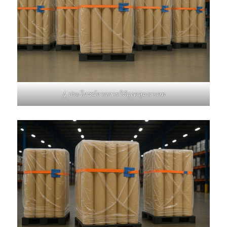
4 ประโยชน์จากการใช้ถุงคลุมพาเลท