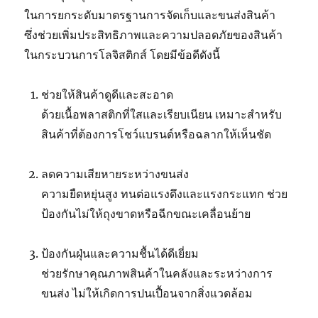
ในการยกระดับมาตรฐานการจัดเก็บและขนส่งสินค้า
ซึ่งช่วยเพิ่มประสิทธิภาพและความปลอดภัยของสินค้า
ในกระบวนการโลจิสติกส์ โดยมีข้อดีดังนี้
ช่วยให้สินค้าดูดีและสะอาด
ด้วยเนื้อพลาสติกที่ใสและเรียบเนียน เหมาะสำหรับ
สินค้าที่ต้องการโชว์แบรนด์หรือฉลากให้เห็นชัด
ลดความเสียหายระหว่างขนส่ง
ความยืดหยุ่นสูง ทนต่อแรงดึงและแรงกระแทก ช่วย
ป้องกันไม่ให้ถุงขาดหรือฉีกขณะเคลื่อนย้าย
ป้องกันฝุ่นและความชื้นได้ดีเยี่ยม
ช่วยรักษาคุณภาพสินค้าในคลังและระหว่างการ
ขนส่ง ไม่ให้เกิดการปนเปื้อนจากสิ่งแวดล้อม