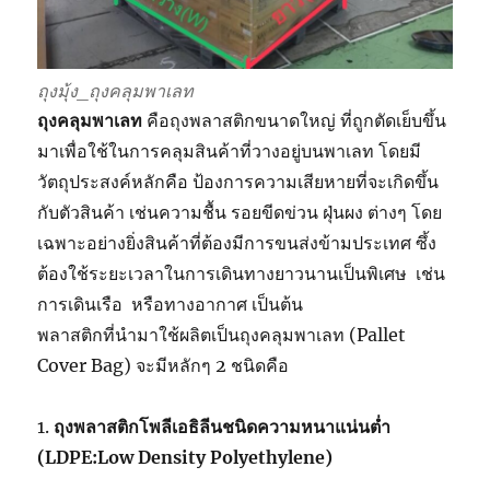
ถุงมุ้ง_ถุงคลุมพาเลท
ถุงคลุมพาเลท
คือถุงพลาสติกขนาดใหญ่ ที่ถูกตัดเย็บขึ้น
มาเพื่อใช้ในการคลุมสินค้าที่วางอยู่บนพาเลท โดยมี
วัตถุประสงค์หลักคือ ป้องการความเสียหายที่จะเกิดขึ้น
กับตัวสินค้า เช่นความชื้น รอยขีดข่วน ฝุ่นผง ต่างๆ โดย
เฉพาะอย่างยิ่งสินค้าที่ต้องมีการขนส่งข้ามประเทศ ซึ้ง
ต้องใช้ระยะเวลาในการเดินทางยาวนานเป็นพิเศษ เช่น
การเดินเรือ หรือทางอากาศ เป็นต้น
พลาสติกที่นำมาใช้ผลิตเป็นถุงคลุมพาเลท (Pallet
Cover Bag) จะมีหลักๆ 2 ชนิดคือ
1.
ถุงพลาสติกโพลีเอธิลีนชนิดความหนาแน่นต่ำ
(
LDPE:Low Density Polyethylene)