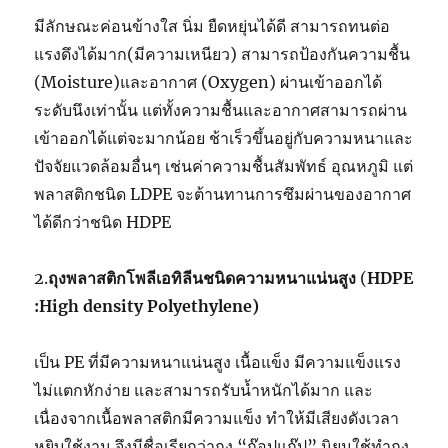
มีลักษณะค่อนข้างใส นิ่ม ยืดหยุ่นได้ดี สามารถทนต่อ
แรงดึงได้มาก(มีความเหนียว) สามารถป้องกันความชื้น
(Moisture)และอากาศ (Oxygen) ผ่านเข้าออกได้
ระดับนึงเท่านั้น แต่ทั้งความชื้นและอากาศสามารถผ่าน
เข้าออกได้แต่จะมากน้อย ช้าเร็วขึ้นอยู่กับความหนาและ
ปัจจัยแวดล้อมอื่นๆ เช่นค่าความชื้นสัมพัทธ์ อุณหภูมิ แต่
พลาสติกชนิด LDPE จะต้านทานการซึมผ่านของอากาศ
ได้ดีกว่าชนิด HDPE
2.
ถุงพลาสติกโพลีเอทิลีนชนิดความหนาแน่นสูง
(
HDPE
:High density Polyethylene)
เป็น PE ที่มีความหนาแน่นสูง เนื้อแข็ง มีความแข็งแรง
ไม่แตกหักง่าย และสามารถรับน้ำหนักได้มาก และ
เนื่องจากเนื้อพลาสติกมีความแข็ง ทำให้มีเสียงดังเวลา
หยิบใช้งาน จึงมีชื่อเรียกว่าถุง “ก๊อปแก๊ป” นิยมใช้ทำถุง