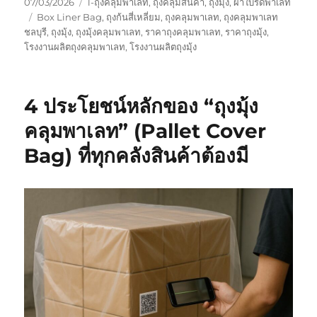
Posted
Categories
07/03/2026
1-ถุงคลุมพาเลท
,
ถุงคลุมสินค้า
,
ถุงมุ้ง
,
ผ้าใบรัดพาเลท
on
Tags
Box Liner Bag
,
ถุงก้นสี่เหลี่ยม
,
ถุงคลุมพาเลท
,
ถุงคลุมพาเลท
ชลบุรี
,
ถุงมุ้ง
,
ถุงมุ้งคลุมพาเลท
,
ราคาถุงคลุมพาเลท
,
ราคาถุงมุ้ง
,
โรงงานผลิตถุงคลุมพาเลท
,
โรงงานผลิตถุงมุ้ง
4 ประโยชน์หลักของ “ถุงมุ้ง
คลุมพาเลท” (Pallet Cover
Bag) ที่ทุกคลังสินค้าต้องมี