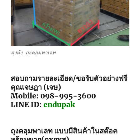
ถุงมุ้ง_ถุงคลุมพาเลท
สอบถามรายละเอียด/ขอรับตัวอย่างฟรี
คุณเจษฎา (เจษ)
Mobile: 098-995-3600
LINE ID:
endupak
ถุงคลุมพาเลท แบบมีสินค้าในสต๊อค
พร้อมขาย(กxยxส)