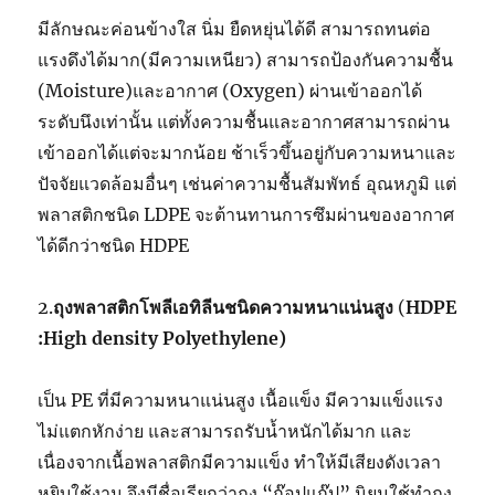
มีลักษณะค่อนข้างใส นิ่ม ยืดหยุ่นได้ดี สามารถทนต่อ
แรงดึงได้มาก(มีความเหนียว) สามารถป้องกันความชื้น
(Moisture)และอากาศ (Oxygen) ผ่านเข้าออกได้
ระดับนึงเท่านั้น แต่ทั้งความชื้นและอากาศสามารถผ่าน
เข้าออกได้แต่จะมากน้อย ช้าเร็วขึ้นอยู่กับความหนาและ
ปัจจัยแวดล้อมอื่นๆ เช่นค่าความชื้นสัมพัทธ์ อุณหภูมิ แต่
พลาสติกชนิด LDPE จะต้านทานการซึมผ่านของอากาศ
ได้ดีกว่าชนิด HDPE
2.
ถุงพลาสติกโพลีเอทิลีนชนิดความหนาแน่นสูง
(
HDPE
:High density Polyethylene)
เป็น PE ที่มีความหนาแน่นสูง เนื้อแข็ง มีความแข็งแรง
ไม่แตกหักง่าย และสามารถรับน้ำหนักได้มาก และ
เนื่องจากเนื้อพลาสติกมีความแข็ง ทำให้มีเสียงดังเวลา
หยิบใช้งาน จึงมีชื่อเรียกว่าถุง “ก๊อปแก๊ป” นิยมใช้ทำถุง