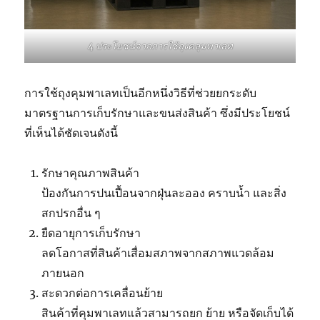
4 ประโยชน์จากการใช้ถุงคลุมพาเลท
การใช้ถุงคุมพาเลทเป็นอีกหนึ่งวิธีที่ช่วยยกระดับ
มาตรฐานการเก็บรักษาและขนส่งสินค้า ซึ่งมีประโยชน์
ที่เห็นได้ชัดเจนดังนี้
รักษาคุณภาพสินค้า
ป้องกันการปนเปื้อนจากฝุ่นละออง คราบน้ำ และสิ่ง
สกปรกอื่น ๆ
ยืดอายุการเก็บรักษา
ลดโอกาสที่สินค้าเสื่อมสภาพจากสภาพแวดล้อม
ภายนอก
สะดวกต่อการเคลื่อนย้าย
สินค้าที่คุมพาเลทแล้วสามารถยก ย้าย หรือจัดเก็บได้