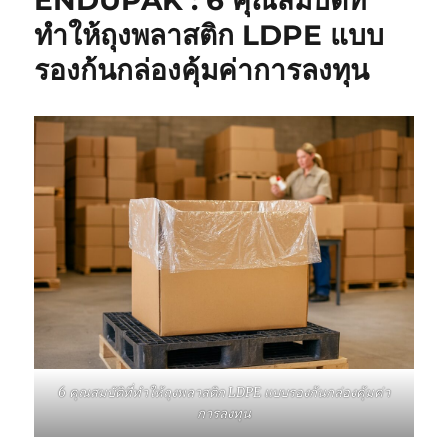
ENDUPAK : 6 คุณสมบัติที่
ทำให้ถุงพลาสติก LDPE แบบ
รองก้นกล่องคุ้มค่าการลงทุน
6 คุณสมบัติที่ทำให้ถุงพลาสติก LDPE แบบรองก้นกล่องคุ้มค่า
การลงทุน