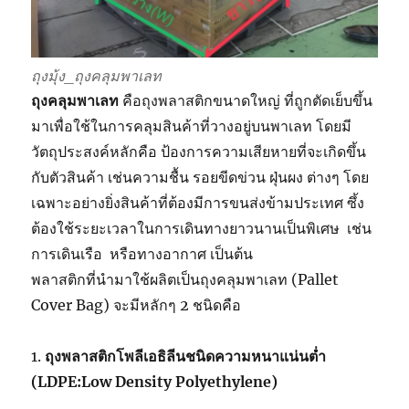
ถุงมุ้ง_ถุงคลุมพาเลท
ถุงคลุมพาเลท
คือถุงพลาสติกขนาดใหญ่ ที่ถูกตัดเย็บขึ้น
มาเพื่อใช้ในการคลุมสินค้าที่วางอยู่บนพาเลท โดยมี
วัตถุประสงค์หลักคือ ป้องการความเสียหายที่จะเกิดขึ้น
กับตัวสินค้า เช่นความชื้น รอยขีดข่วน ฝุ่นผง ต่างๆ โดย
เฉพาะอย่างยิ่งสินค้าที่ต้องมีการขนส่งข้ามประเทศ ซึ้ง
ต้องใช้ระยะเวลาในการเดินทางยาวนานเป็นพิเศษ เช่น
การเดินเรือ หรือทางอากาศ เป็นต้น
พลาสติกที่นำมาใช้ผลิตเป็นถุงคลุมพาเลท (Pallet
Cover Bag) จะมีหลักๆ 2 ชนิดคือ
1.
ถุงพลาสติกโพลีเอธิลีนชนิดความหนาแน่นต่ำ
(
LDPE:Low Density Polyethylene)