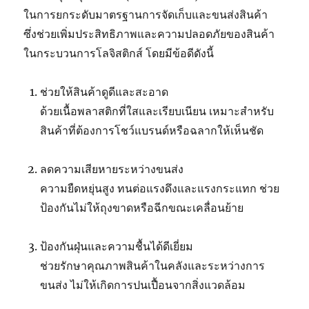
ในการยกระดับมาตรฐานการจัดเก็บและขนส่งสินค้า
ซึ่งช่วยเพิ่มประสิทธิภาพและความปลอดภัยของสินค้า
ในกระบวนการโลจิสติกส์ โดยมีข้อดีดังนี้
ช่วยให้สินค้าดูดีและสะอาด
ด้วยเนื้อพลาสติกที่ใสและเรียบเนียน เหมาะสำหรับ
สินค้าที่ต้องการโชว์แบรนด์หรือฉลากให้เห็นชัด
ลดความเสียหายระหว่างขนส่ง
ความยืดหยุ่นสูง ทนต่อแรงดึงและแรงกระแทก ช่วย
ป้องกันไม่ให้ถุงขาดหรือฉีกขณะเคลื่อนย้าย
ป้องกันฝุ่นและความชื้นได้ดีเยี่ยม
ช่วยรักษาคุณภาพสินค้าในคลังและระหว่างการ
ขนส่ง ไม่ให้เกิดการปนเปื้อนจากสิ่งแวดล้อม