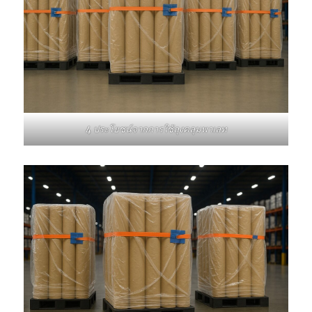
4 ประโยชน์จากการใช้ถุงคลุมพาเลท