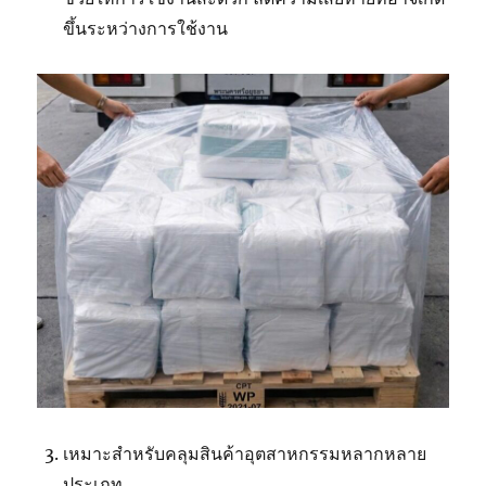
ขึ้นระหว่างการใช้งาน
เหมาะสำหรับคลุมสินค้าอุตสาหกรรมหลากหลาย
ประเภท