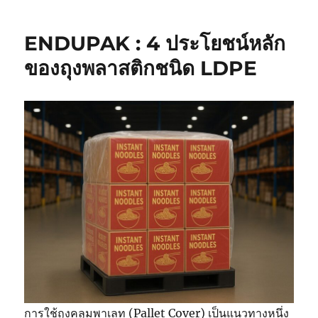
ENDUPAK : 4 ประโยชน์หลัก
ของถุงพลาสติกชนิด LDPE
การใช้ถุงคลุมพาเลท (Pallet Cover) เป็นแนวทางหนึ่ง