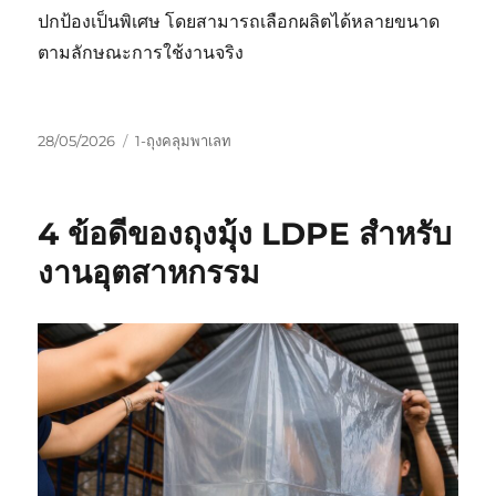
ปกป้องเป็นพิเศษ โดยสามารถเลือกผลิตได้หลายขนาด
ตามลักษณะการใช้งานจริง
Posted
Categories
28/05/2026
1-ถุงคลุมพาเลท
on
4 ข้อดีของถุงมุ้ง LDPE สำหรับ
งานอุตสาหกรรม