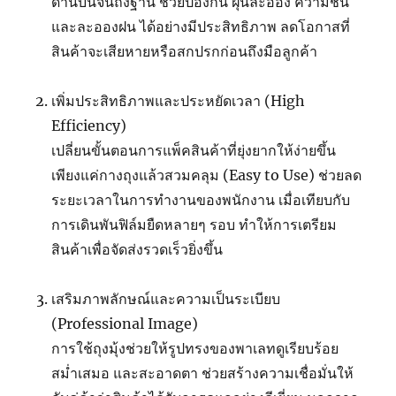
ด้านบนจนถึงฐาน ช่วยป้องกัน ฝุ่นละออง ความชื้น
และละอองฝน ได้อย่างมีประสิทธิภาพ ลดโอกาสที่
สินค้าจะเสียหายหรือสกปรกก่อนถึงมือลูกค้า
เพิ่มประสิทธิภาพและประหยัดเวลา (High
Efficiency)
เปลี่ยนขั้นตอนการแพ็คสินค้าที่ยุ่งยากให้ง่ายขึ้น
เพียงแค่กางถุงแล้วสวมคลุม (Easy to Use) ช่วยลด
ระยะเวลาในการทำงานของพนักงาน เมื่อเทียบกับ
การเดินพันฟิล์มยืดหลายๆ รอบ ทำให้การเตรียม
สินค้าเพื่อจัดส่งรวดเร็วยิ่งขึ้น
เสริมภาพลักษณ์และความเป็นระเบียบ
(Professional Image)
การใช้ถุงมุ้งช่วยให้รูปทรงของพาเลทดูเรียบร้อย
สม่ำเสมอ และสะอาดตา ช่วยสร้างความเชื่อมั่นให้