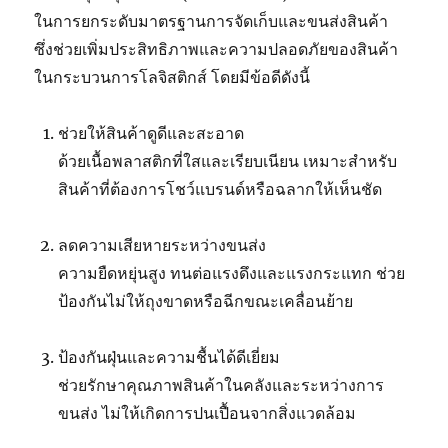
ในการยกระดับมาตรฐานการจัดเก็บและขนส่งสินค้า
ซึ่งช่วยเพิ่มประสิทธิภาพและความปลอดภัยของสินค้า
ในกระบวนการโลจิสติกส์ โดยมีข้อดีดังนี้
ช่วยให้สินค้าดูดีและสะอาด
ด้วยเนื้อพลาสติกที่ใสและเรียบเนียน เหมาะสำหรับ
สินค้าที่ต้องการโชว์แบรนด์หรือฉลากให้เห็นชัด
ลดความเสียหายระหว่างขนส่ง
ความยืดหยุ่นสูง ทนต่อแรงดึงและแรงกระแทก ช่วย
ป้องกันไม่ให้ถุงขาดหรือฉีกขณะเคลื่อนย้าย
ป้องกันฝุ่นและความชื้นได้ดีเยี่ยม
ช่วยรักษาคุณภาพสินค้าในคลังและระหว่างการ
ขนส่ง ไม่ให้เกิดการปนเปื้อนจากสิ่งแวดล้อม