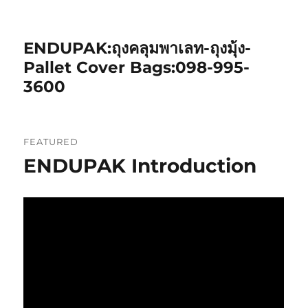
ENDUPAK:ถุงคลุมพาเลท-ถุงมุ้ง-
Pallet Cover Bags:098-995-
3600
FEATURED
ENDUPAK Introduction