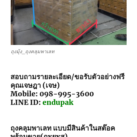
ถุงมุ้ง_ถุงคลุมพาเลท
สอบถามรายละเอียด/ขอรับตัวอย่างฟรี
คุณเจษฎา (เจษ)
Mobile: 098-995-3600
LINE ID:
endupak
ถุงคลุมพาเลท แบบมีสินค้าในสต๊อค
พร้อมขาย(กxยxส)