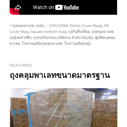
Categories
Tags
1-ถุงคลุมพาเลท
,
ถุงมุ้ง
ENDUPAK
,
Pallet Cover Bags
,
PE
Cover Bag
,
Square bottom bag
,
ถุงก้นสี่เหลี่ยม
,
ถุงคลุมพาเลท
,
ถุงมุ้งพลาสติก
,
ถุงรองก้นกล่อง
,
ผลิตและจำหน่ายถุงมุ้ง
,
ผู้ผลิตถุงคลุม
พาเลท
,
โรงงานผลิตถุงคลุมพาเลท
,
โรงงานผลิตถุงมุ้ง
FEATURED
ถุงคลุมพาเลทขนาดมาตรฐาน