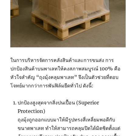
ในการบริหารจัดการคลังสินค้าและการขนส่ง การ
ปกป้องสินค้าบนพาเลทให้คงสภาพสมบูรณ์ 100% คือ
หัวใจสำคัญ “ถุงมุ้งคลุมพาเลท” จึงเป็นตัวช่วยที่ตอบ
โจทย์มากกว่าการพันฟิล์มยืดทั่วไป ดังนี้:
ปกป้องสูงสุดจากสิ่งปนเปื้อน (Superior
Protection)
ถุงมุ้งถูกออกแบบมาให้มีรูปทรงสี่เหลี่ยมพอดีกับ
ขนาดพาเลท ทำให้สามารถคลุมปิดได้มิดชิดตั้งแต่