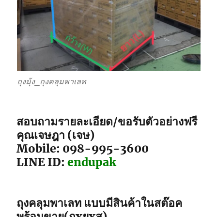
ถุงมุ้ง_ถุงคลุมพาเลท
สอบถามรายละเอียด/ขอรับตัวอย่างฟรี
คุณเจษฎา (เจษ)
Mobile: 098-995-3600
LINE ID:
endupak
ถุงคลุมพาเลท แบบมีสินค้าในสต๊อค
พร้อมขาย(กxยxส)