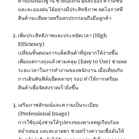
ด้านบนจนถึงฐาน ช่วยป้องกัน ฝุ่นละออง ความชื้น
และละอองฝน ได้อย่างมีประสิทธิภาพ ลดโอกาสที่
สินค้าจะเสียหายหรือสกปรกก่อนถึงมือลูกค้า
เพิ่มประสิทธิภาพและประหยัดเวลา (High
Efficiency)
เปลี่ยนขั้นตอนการแพ็คสินค้าที่ยุ่งยากให้ง่ายขึ้น
เพียงแค่กางถุงแล้วสวมคลุม (Easy to Use) ช่วยลด
ระยะเวลาในการทำงานของพนักงาน เมื่อเทียบกับ
การเดินพันฟิล์มยืดหลายๆ รอบ ทำให้การเตรียม
สินค้าเพื่อจัดส่งรวดเร็วยิ่งขึ้น
เสริมภาพลักษณ์และความเป็นระเบียบ
(Professional Image)
การใช้ถุงมุ้งช่วยให้รูปทรงของพาเลทดูเรียบร้อย
สม่ำเสมอ และสะอาดตา ช่วยสร้างความเชื่อมั่นให้