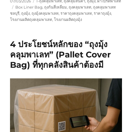
Posted
Categories
07/03/2026
1-ถุงคลุมพาเลท
,
ถุงคลุมสินค้า
,
ถุงมุ้ง
,
ผ้าใบรัดพาเลท
on
Tags
Box Liner Bag
,
ถุงก้นสี่เหลี่ยม
,
ถุงคลุมพาเลท
,
ถุงคลุมพาเลท
ชลบุรี
,
ถุงมุ้ง
,
ถุงมุ้งคลุมพาเลท
,
ราคาถุงคลุมพาเลท
,
ราคาถุงมุ้ง
,
โรงงานผลิตถุงคลุมพาเลท
,
โรงงานผลิตถุงมุ้ง
4 ประโยชน์หลักของ “ถุงมุ้ง
คลุมพาเลท” (Pallet Cover
Bag) ที่ทุกคลังสินค้าต้องมี