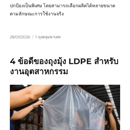
ปกป้องเป็นพิเศษ โดยสามารถเลือกผลิตได้หลายขนาด
ตามลักษณะการใช้งานจริง
Posted
Categories
28/05/2026
1-ถุงคลุมพาเลท
on
4 ข้อดีของถุงมุ้ง LDPE สำหรับ
งานอุตสาหกรรม