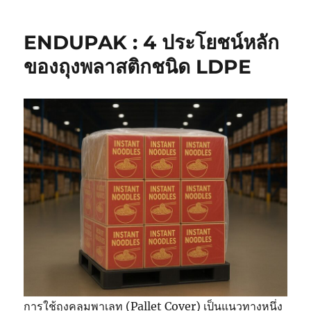
ENDUPAK : 4 ประโยชน์หลัก
ของถุงพลาสติกชนิด LDPE
การใช้ถุงคลุมพาเลท (Pallet Cover) เป็นแนวทางหนึ่ง