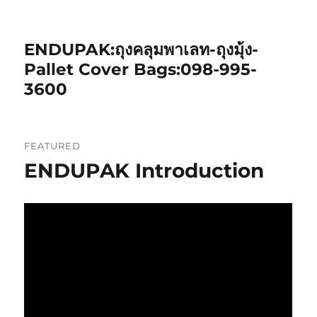
ENDUPAK:ถุงคลุมพาเลท-ถุงมุ้ง-
Pallet Cover Bags:098-995-
3600
FEATURED
ENDUPAK Introduction