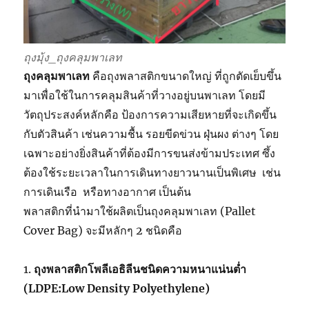
ถุงมุ้ง_ถุงคลุมพาเลท
ถุงคลุมพาเลท
คือถุงพลาสติกขนาดใหญ่ ที่ถูกตัดเย็บขึ้น
มาเพื่อใช้ในการคลุมสินค้าที่วางอยู่บนพาเลท โดยมี
วัตถุประสงค์หลักคือ ป้องการความเสียหายที่จะเกิดขึ้น
กับตัวสินค้า เช่นความชื้น รอยขีดข่วน ฝุ่นผง ต่างๆ โดย
เฉพาะอย่างยิ่งสินค้าที่ต้องมีการขนส่งข้ามประเทศ ซึ้ง
ต้องใช้ระยะเวลาในการเดินทางยาวนานเป็นพิเศษ เช่น
การเดินเรือ หรือทางอากาศ เป็นต้น
พลาสติกที่นำมาใช้ผลิตเป็นถุงคลุมพาเลท (Pallet
Cover Bag) จะมีหลักๆ 2 ชนิดคือ
1.
ถุงพลาสติกโพลีเอธิลีนชนิดความหนาแน่นต่ำ
(
LDPE:Low Density Polyethylene)