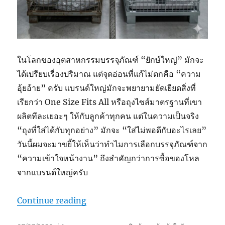
ในโลกของอุตสาหกรรมบรรจุภัณฑ์ “ยักษ์ใหญ่” มักจะ
ได้เปรียบเรื่องปริมาณ แต่จุดอ่อนที่แก้ไม่ตกคือ “ความ
อุ้ยอ้าย” ครับ แบรนด์ใหญ่มักจะพยายามยัดเยียดสิ่งที่
เรียกว่า One Size Fits All หรือถุงไซส์มาตรฐานที่เขา
ผลิตทีละเยอะๆ ให้กับลูกค้าทุกคน แต่ในความเป็นจริง
“ถุงที่ใส่ได้กับทุกอย่าง” มักจะ “ใส่ไม่พอดีกับอะไรเลย”
วันนี้ผมจะมาขยี้ให้เห็นว่าทำไมการเลือกบรรจุภัณฑ์จาก
“ความเข้าใจหน้างาน” ถึงสำคัญกว่าการซื้อของโหล
จากแบรนด์ใหญ่ครับ
“กับดัก “ไซส์มาตรฐาน”:ทำไมความเร็
Continue reading