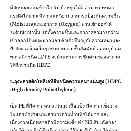
มีลักษณะค่อนข้างใส นิ่ม ยืดหยุ่นได้ดี สามารถทนต่อ
แรงดึงได้มาก(มีความเหนียว) สามารถป้องกันความชื้น
(Moisture)และอากาศ (Oxygen) ผ่านเข้าออกได้
ระดับนึงเท่านั้น แต่ทั้งความชื้นและอากาศสามารถผ่าน
เข้าออกได้แต่จะมากน้อย ช้าเร็วขึ้นอยู่กับความหนาและ
ปัจจัยแวดล้อมอื่นๆ เช่นค่าความชื้นสัมพัทธ์ อุณหภูมิ แต่
พลาสติกชนิด LDPE จะต้านทานการซึมผ่านของอากาศ
ได้ดีกว่าชนิด HDPE
2.
ถุงพลาสติกโพลีเอทิลีนชนิดความหนาแน่นสูง
(
HDPE
:High density Polyethylene)
เป็น PE ที่มีความหนาแน่นสูง เนื้อแข็ง มีความแข็งแรง
ไม่แตกหักง่าย และสามารถรับน้ำหนักได้มาก และ
เนื่องจากเนื้อพลาสติกมีความแข็ง ทำให้มีเสียงดังเวลา
หยิบใช้งาน จึงมีชื่อเรียกว่าถุง “ก๊อปแก๊ป” นิยมใช้ทำถุง