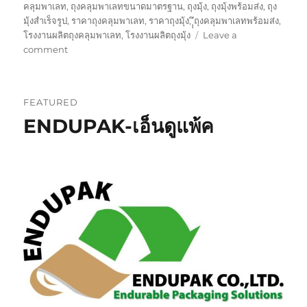
คลุมพาเลท
,
ถุงคลุมพาเลทขนาดมาตรฐาน
,
ถุงมุ้ง
,
ถุงมุ้งพร้อมส่ง
,
ถุง
มุ้งสำเร็จรูป
,
ราคาถุงคลุมพาเลท
,
ราคาถุงมุ้ง
,
ุุึถุงคลุมพาเลทพร้อมส่ง
,
โรงงานผลิตถุงคลุมพาเลท
,
โรงงานผลิตถุงมุ้ง
Leave a
on
comment
ถุง
คลุม
พา
FEATURED
เลท
ENDUPAK-เอ็นดูแพ้ค
ขนาด
มาตรฐาน