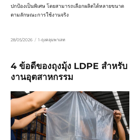
ปกป้องเป็นพิเศษ โดยสามารถเลือกผลิตได้หลายขนาด
ตามลักษณะการใช้งานจริง
Posted
Categories
28/05/2026
1-ถุงคลุมพาเลท
on
4 ข้อดีของถุงมุ้ง LDPE สำหรับ
งานอุตสาหกรรม