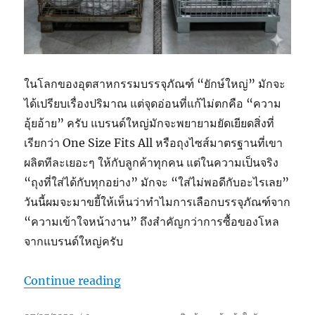
ในโลกของอุตสาหกรรมบรรจุภัณฑ์ “ยักษ์ใหญ่” มักจะ
ได้เปรียบเรื่องปริมาณ แต่จุดอ่อนที่แก้ไม่ตกคือ “ความ
อุ้ยอ้าย” ครับ แบรนด์ใหญ่มักจะพยายามยัดเยียดสิ่งที่
เรียกว่า One Size Fits All หรือถุงไซส์มาตรฐานที่เขา
ผลิตทีละเยอะๆ ให้กับลูกค้าทุกคน แต่ในความเป็นจริง
“ถุงที่ใส่ได้กับทุกอย่าง” มักจะ “ใส่ไม่พอดีกับอะไรเลย”
วันนี้ผมจะมาขยี้ให้เห็นว่าทำไมการเลือกบรรจุภัณฑ์จาก
“ความเข้าใจหน้างาน” ถึงสำคัญกว่าการซื้อของโหล
จากแบรนด์ใหญ่ครับ
“กับดัก “ไซส์มาตรฐาน”:ทำไมความเร็
Continue reading