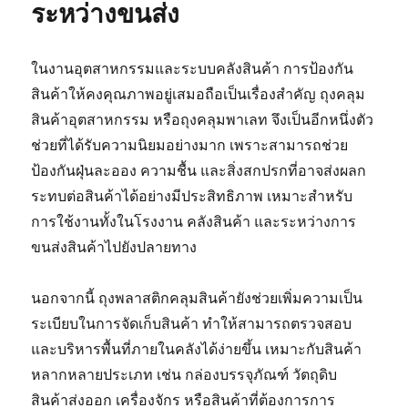
ระหว่างขนส่ง
Plastic
ในงานอุตสาหกรรมและระบบคลังสินค้า การป้องกัน
สินค้าให้คงคุณภาพอยู่เสมอถือเป็นเรื่องสำคัญ ถุงคลุม
สินค้าอุตสาหกรรม หรือถุงคลุมพาเลท จึงเป็นอีกหนึ่งตัว
ช่วยที่ได้รับความนิยมอย่างมาก เพราะสามารถช่วย
ป้องกันฝุ่นละออง ความชื้น และสิ่งสกปรกที่อาจส่งผลก
ระทบต่อสินค้าได้อย่างมีประสิทธิภาพ เหมาะสำหรับ
การใช้งานทั้งในโรงงาน คลังสินค้า และระหว่างการ
ขนส่งสินค้าไปยังปลายทาง
นอกจากนี้ ถุงพลาสติกคลุมสินค้ายังช่วยเพิ่มความเป็น
ระเบียบในการจัดเก็บสินค้า ทำให้สามารถตรวจสอบ
และบริหารพื้นที่ภายในคลังได้ง่ายขึ้น เหมาะกับสินค้า
หลากหลายประเภท เช่น กล่องบรรจุภัณฑ์ วัตถุดิบ
สินค้าส่งออก เครื่องจักร หรือสินค้าที่ต้องการการ