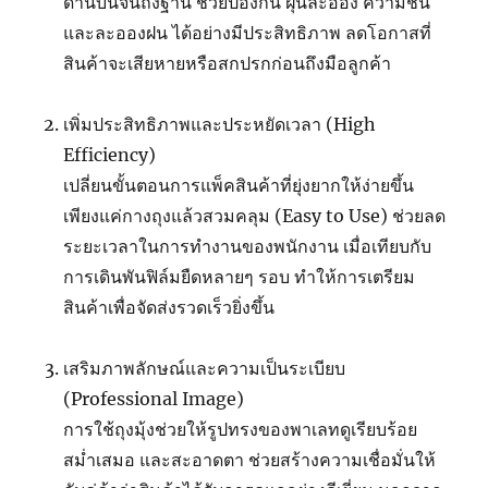
ด้านบนจนถึงฐาน ช่วยป้องกัน ฝุ่นละออง ความชื้น
และละอองฝน ได้อย่างมีประสิทธิภาพ ลดโอกาสที่
สินค้าจะเสียหายหรือสกปรกก่อนถึงมือลูกค้า
เพิ่มประสิทธิภาพและประหยัดเวลา (High
Efficiency)
เปลี่ยนขั้นตอนการแพ็คสินค้าที่ยุ่งยากให้ง่ายขึ้น
เพียงแค่กางถุงแล้วสวมคลุม (Easy to Use) ช่วยลด
ระยะเวลาในการทำงานของพนักงาน เมื่อเทียบกับ
การเดินพันฟิล์มยืดหลายๆ รอบ ทำให้การเตรียม
สินค้าเพื่อจัดส่งรวดเร็วยิ่งขึ้น
เสริมภาพลักษณ์และความเป็นระเบียบ
(Professional Image)
การใช้ถุงมุ้งช่วยให้รูปทรงของพาเลทดูเรียบร้อย
สม่ำเสมอ และสะอาดตา ช่วยสร้างความเชื่อมั่นให้