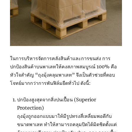
ในการบริหารจัดการคลังสินค้าและการขนส่ง การ
ปกป้องสินค้าบนพาเลทให้คงสภาพสมบูรณ์ 100% คือ
หัวใจสำคัญ “ถุงมุ้งคลุมพาเลท” จึงเป็นตัวช่วยที่ตอบ
โจทย์มากกว่าการพันฟิล์มยืดทั่วไป ดังนี้:
ปกป้องสูงสุดจากสิ่งปนเปื้อน (Superior
Protection)
ถุงมุ้งถูกออกแบบมาให้มีรูปทรงสี่เหลี่ยมพอดีกับ
ขนาดพาเลท ทำให้สามารถคลุมปิดได้มิดชิดตั้งแต่