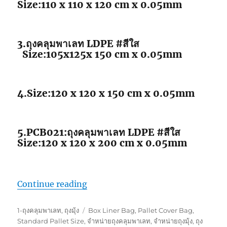
Size:110 x 110 x 120 cm x 0.05mm
3.ถุงคลุมพาเลท LDPE #สีใส
Size:105x125x 150 cm x 0.05mm
4.Size:120 x 120 x 150 cm x 0.05mm
5.PCB021:ถุงคลุมพาเลท LDPE #สีใส
Size:120 x 120 x 200 cm x 0.05mm
“ถุงคลุมพาเลทขนาดมาตรฐาน”
Continue reading
Categories
Tags
1-ถุงคลุมพาเลท
,
ถุงมุ้ง
Box Liner Bag
,
Pallet Cover Bag
,
Standard Pallet Size
,
จำหน่ายถุงคลุมพาเลท
,
จำหน่ายถุงมุ้ง
,
ถุง