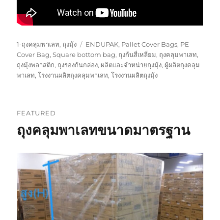
Categories
Tags
1-ถุงคลุมพาเลท
,
ถุงมุ้ง
ENDUPAK
,
Pallet Cover Bags
,
PE
Cover Bag
,
Square bottom bag
,
ถุงก้นสี่เหลี่ยม
,
ถุงคลุมพาเลท
,
ถุงมุ้งพลาสติก
,
ถุงรองก้นกล่อง
,
ผลิตและจำหน่ายถุงมุ้ง
,
ผู้ผลิตถุงคลุม
พาเลท
,
โรงงานผลิตถุงคลุมพาเลท
,
โรงงานผลิตถุงมุ้ง
FEATURED
ถุงคลุมพาเลทขนาดมาตรฐาน