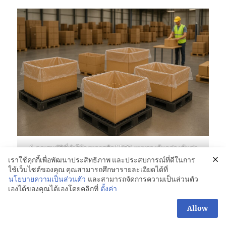
6 คุณสมบัติที่ทำให้ถุงพลาสติก LDPE แบบรองก้นกล่องคุ้มค่า
การลงทุน
เราใช้คุกกี้เพื่อพัฒนาประสิทธิภาพ และประสบการณ์ที่ดีในการ
ใช้เว็บไซต์ของคุณ คุณสามารถศึกษารายละเอียดได้ที่
นโยบายความเป็นส่วนตัว
และสามารถจัดการความเป็นส่วนตัว
เองได้ของคุณได้เองโดยคลิกที่
ตั้งค่า
6 คุณสมบัติที่ทำให้ถุงพลาสติก LDPE แบบรองก้นกล่อง
สอบถามเพิ่มเติม
คุ้มค่าการลงทุน
Allow
OPEN
CHAT