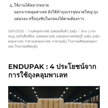
ใช้งานได้หลากหลาย
นอกจากคลุมพาเลท ยังใช้ทำถุงบรรจุขนาดใหญ่ ถุง
แผ่นรอง หรือถุงซับในกล่องได้ตามต้องการ
Posted
Categories
Tags
08/11/2025
1-ถุงคลุมพาเลท
,
ถุงคลุมสินค้า
,
ถุงมุ้ง
Box Liner
on
Bag
,
ถุงก้นสี่เหลี่ยม
,
ถุงคลุมพาเลท
,
ถุงคลุมพาเลทชลบุรี
,
ถุงมุ้ง
,
ถุงมุ้ง
คลุมพาเลท
,
ราคาถุงคลุมพาเลท
,
ราคาถุงมุ้ง
,
โรงงานผลิตถุงคลุมพา
เลท
,
โรงงานผลิตถุงมุ้ง
ENDUPAK : 4 ประโยชน์จาก
การใช้ถุงคลุมพาเลท