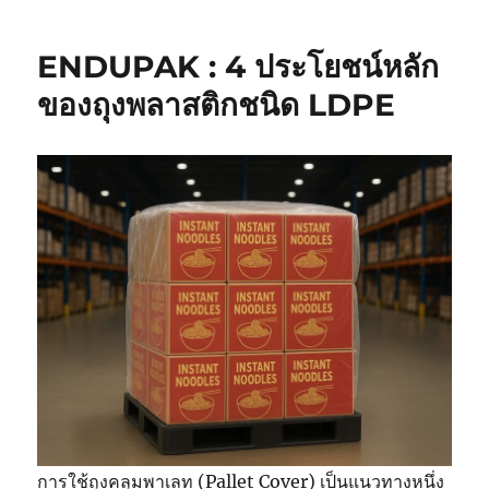
ENDUPAK : 4 ประโยชน์หลัก
ของถุงพลาสติกชนิด LDPE
การใช้ถุงคลุมพาเลท (Pallet Cover) เป็นแนวทางหนึ่ง