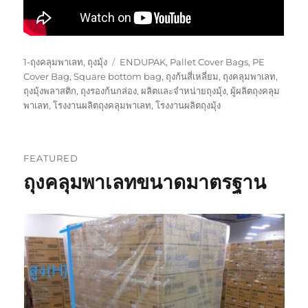
Categories
Tags
1-ถุงคลุมพาเลท
,
ถุงมุ้ง
ENDUPAK
,
Pallet Cover Bags
,
PE
Cover Bag
,
Square bottom bag
,
ถุงก้นสี่เหลี่ยม
,
ถุงคลุมพาเลท
,
ถุงมุ้งพลาสติก
,
ถุงรองก้นกล่อง
,
ผลิตและจำหน่ายถุงมุ้ง
,
ผู้ผลิตถุงคลุม
พาเลท
,
โรงงานผลิตถุงคลุมพาเลท
,
โรงงานผลิตถุงมุ้ง
FEATURED
ถุงคลุมพาเลทขนาดมาตรฐาน