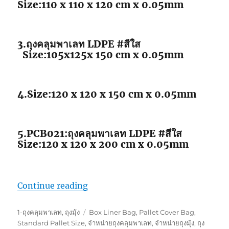
Size:110 x 110 x 120 cm x 0.05mm
3.ถุงคลุมพาเลท LDPE #สีใส
Size:105x125x 150 cm x 0.05mm
4.Size:120 x 120 x 150 cm x 0.05mm
5.PCB021:ถุงคลุมพาเลท LDPE #สีใส
Size:120 x 120 x 200 cm x 0.05mm
“ถุงคลุมพาเลทขนาดมาตรฐาน”
Continue reading
Categories
Tags
1-ถุงคลุมพาเลท
,
ถุงมุ้ง
Box Liner Bag
,
Pallet Cover Bag
,
Standard Pallet Size
,
จำหน่ายถุงคลุมพาเลท
,
จำหน่ายถุงมุ้ง
,
ถุง