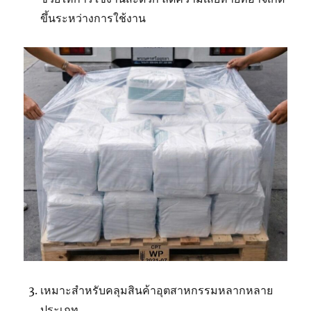
ขึ้นระหว่างการใช้งาน
เหมาะสำหรับคลุมสินค้าอุตสาหกรรมหลากหลาย
ประเภท