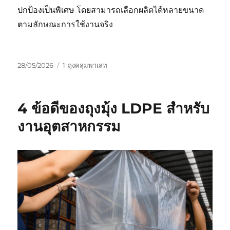
ปกป้องเป็นพิเศษ โดยสามารถเลือกผลิตได้หลายขนาด
ตามลักษณะการใช้งานจริง
Posted
Categories
28/05/2026
1-ถุงคลุมพาเลท
on
4 ข้อดีของถุงมุ้ง LDPE สำหรับ
งานอุตสาหกรรม