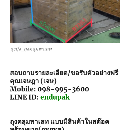
ถุงมุ้ง_ถุงคลุมพาเลท
สอบถามรายละเอียด/ขอรับตัวอย่างฟรี
คุณเจษฎา (เจษ)
Mobile: 098-995-3600
LINE ID:
endupak
ถุงคลุมพาเลท แบบมีสินค้าในสต๊อค
พร้อมขาย(กxยxส)