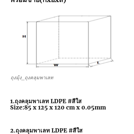
ถุงมุ้ง_ถุงคลุมพาเลท
1.ถุงคลุมพาเลท LDPE #สีใส
Size:85 x 125 x 120 cm x 0.05mm
2.ถุงคลุมพาเลท LDPE #สีใส