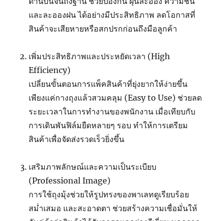
ด้านบนจนถึงฐาน ช่วยป้องกัน ฝุ่นละออง ความชื้น
และละอองฝน ได้อย่างมีประสิทธิภาพ ลดโอกาสที่
สินค้าจะเสียหายหรือสกปรกก่อนถึงมือลูกค้า
เพิ่มประสิทธิภาพและประหยัดเวลา (High
Efficiency)
เปลี่ยนขั้นตอนการแพ็คสินค้าที่ยุ่งยากให้ง่ายขึ้น
เพียงแค่กางถุงแล้วสวมคลุม (Easy to Use) ช่วยลด
ระยะเวลาในการทำงานของพนักงาน เมื่อเทียบกับ
การเดินพันฟิล์มยืดหลายๆ รอบ ทำให้การเตรียม
สินค้าเพื่อจัดส่งรวดเร็วยิ่งขึ้น
เสริมภาพลักษณ์และความเป็นระเบียบ
(Professional Image)
การใช้ถุงมุ้งช่วยให้รูปทรงของพาเลทดูเรียบร้อย
สม่ำเสมอ และสะอาดตา ช่วยสร้างความเชื่อมั่นให้