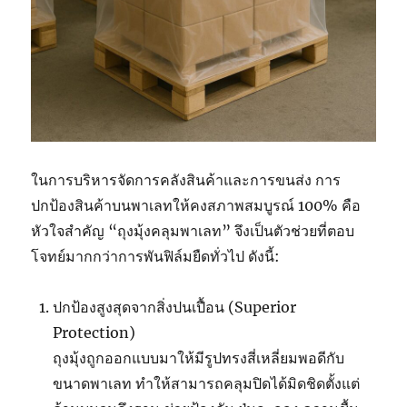
ในการบริหารจัดการคลังสินค้าและการขนส่ง การ
ปกป้องสินค้าบนพาเลทให้คงสภาพสมบูรณ์ 100% คือ
หัวใจสำคัญ “ถุงมุ้งคลุมพาเลท” จึงเป็นตัวช่วยที่ตอบ
โจทย์มากกว่าการพันฟิล์มยืดทั่วไป ดังนี้:
ปกป้องสูงสุดจากสิ่งปนเปื้อน (Superior
Protection)
ถุงมุ้งถูกออกแบบมาให้มีรูปทรงสี่เหลี่ยมพอดีกับ
ขนาดพาเลท ทำให้สามารถคลุมปิดได้มิดชิดตั้งแต่