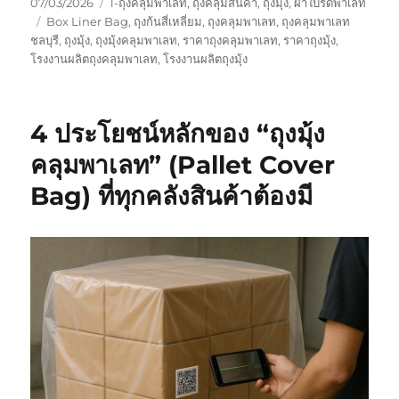
Posted
Categories
07/03/2026
1-ถุงคลุมพาเลท
,
ถุงคลุมสินค้า
,
ถุงมุ้ง
,
ผ้าใบรัดพาเลท
on
Tags
Box Liner Bag
,
ถุงก้นสี่เหลี่ยม
,
ถุงคลุมพาเลท
,
ถุงคลุมพาเลท
ชลบุรี
,
ถุงมุ้ง
,
ถุงมุ้งคลุมพาเลท
,
ราคาถุงคลุมพาเลท
,
ราคาถุงมุ้ง
,
โรงงานผลิตถุงคลุมพาเลท
,
โรงงานผลิตถุงมุ้ง
4 ประโยชน์หลักของ “ถุงมุ้ง
คลุมพาเลท” (Pallet Cover
Bag) ที่ทุกคลังสินค้าต้องมี