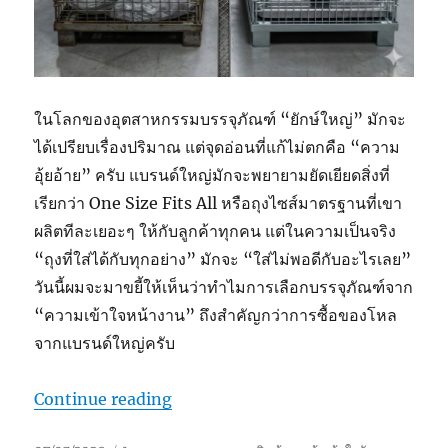
ในโลกของอุตสาหกรรมบรรจุภัณฑ์ “ยักษ์ใหญ่” มักจะ
ได้เปรียบเรื่องปริมาณ แต่จุดอ่อนที่แก้ไม่ตกคือ “ความ
อุ้ยอ้าย” ครับ แบรนด์ใหญ่มักจะพยายามยัดเยียดสิ่งที่
เรียกว่า One Size Fits All หรือถุงไซส์มาตรฐานที่เขา
ผลิตทีละเยอะๆ ให้กับลูกค้าทุกคน แต่ในความเป็นจริง
“ถุงที่ใส่ได้กับทุกอย่าง” มักจะ “ใส่ไม่พอดีกับอะไรเลย”
วันนี้ผมจะมาขยี้ให้เห็นว่าทำไมการเลือกบรรจุภัณฑ์จาก
“ความเข้าใจหน้างาน” ถึงสำคัญกว่าการซื้อของโหล
จากแบรนด์ใหญ่ครับ
“กับดัก “ไซส์มาตรฐาน”:ทำไมความเร็
Continue reading