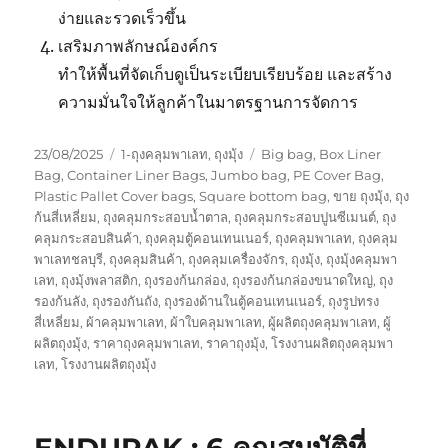
ง่ายและรวดเร็วขึ้น
เสริมภาพลักษณ์องค์กร
ทำให้พื้นที่จัดเก็บดูเป็นระเบียบเรียบร้อย และสร้าง
ความมั่นใจให้ลูกค้าในมาตรฐานการจัดการ
Posted
Categories
Tags
23/08/2025
1-ถุงคลุมพาเลท
,
ถุงมุ้ง
Big bag
,
Box Liner
on
Bag
,
Container Liner Bags
,
Jumbo bag
,
PE Cover Bag
,
Plastic Pallet Cover bags
,
Square bottom bag
,
ขาย ถุงมุ้ง
,
ถุง
ก้นสี่เหลี่ยม
,
ถุงคลุมกระสอบน้ำตาล
,
ถุงคลุมกระสอบปูนซีเมนต์
,
ถุง
คลุมกระสอบสินค้า
,
ถุงคลุมตู้คอนเทนเนอร์
,
ถุงคลุมพาเลท
,
ถุงคลุม
พาเลทชลบุรี
,
ถุงคลุมสินค้า
,
ถุงคลุมเครื่องจักร
,
ถุงมุ้ง
,
ถุงมุ้งคลุมพา
เลท
,
ถุงมุ้งพลาสติก
,
ถุงรองก้นกล่อง
,
ถุงรองก้นกล่องขนาดใหญ่
,
ถุง
รองก้นลัง
,
ถุงรองกันถัง
,
ถุงรองด้านในตู้คอนเทนเนอร์
,
ถุงรูปทรง
สี่เหลี่ยม
,
ผ้าคลุมพาเลท
,
ผ้าใบคลุมพาเลท
,
ผู้ผลิตถุงคลุมพาเลท
,
ผู้
ผลิตถุงมุ้ง
,
ราคาถุงคลุมพาเลท
,
ราคาถุงมุ้ง
,
โรงงานผลิตถุงคลุมพา
เลท
,
โรงงานผลิตถุงมุ้ง