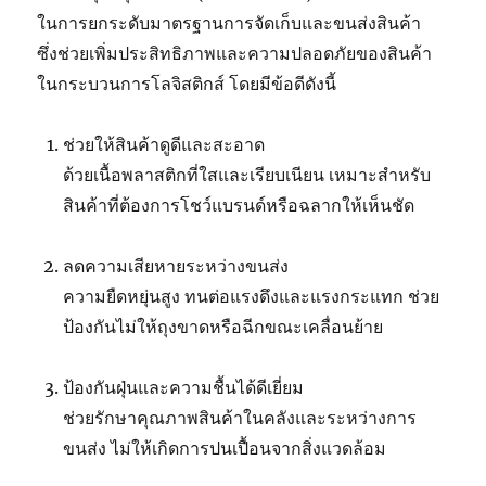
ในการยกระดับมาตรฐานการจัดเก็บและขนส่งสินค้า
ซึ่งช่วยเพิ่มประสิทธิภาพและความปลอดภัยของสินค้า
ในกระบวนการโลจิสติกส์ โดยมีข้อดีดังนี้
ช่วยให้สินค้าดูดีและสะอาด
ด้วยเนื้อพลาสติกที่ใสและเรียบเนียน เหมาะสำหรับ
สินค้าที่ต้องการโชว์แบรนด์หรือฉลากให้เห็นชัด
ลดความเสียหายระหว่างขนส่ง
ความยืดหยุ่นสูง ทนต่อแรงดึงและแรงกระแทก ช่วย
ป้องกันไม่ให้ถุงขาดหรือฉีกขณะเคลื่อนย้าย
ป้องกันฝุ่นและความชื้นได้ดีเยี่ยม
ช่วยรักษาคุณภาพสินค้าในคลังและระหว่างการ
ขนส่ง ไม่ให้เกิดการปนเปื้อนจากสิ่งแวดล้อม