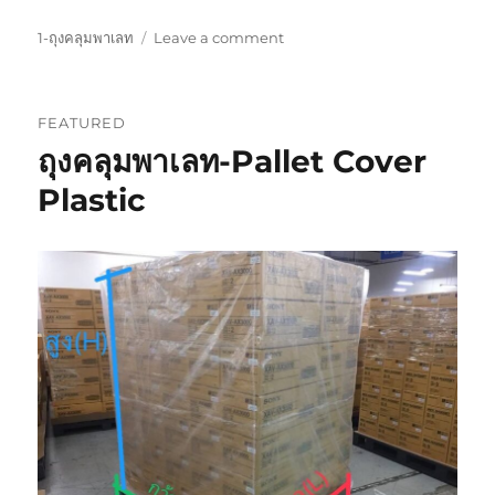
Categories
on
1-ถุงคลุมพาเลท
Leave a comment
ENDUPAK-
เอ็น
ดู
FEATURED
แพ้ค
ถุงคลุมพาเลท-Pallet Cover
Plastic