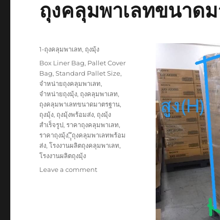
ถุงคลุมพาเลทขนาด
Categories
1-ถุงคลุมพาเลท
,
ถุงมุ้ง
Tags
Box Liner Bag
,
Pallet Cover
Bag
,
Standard Pallet Size
,
จำหน่ายถุงคลุมพาเลท
,
จำหน่ายถุงมุ้ง
,
ถุงคลุมพาเลท
,
ถุงคลุมพาเลทขนาดมาตรฐาน
,
ถุงมุ้ง
,
ถุงมุ้งพร้อมส่ง
,
ถุงมุ้ง
สำเร็จรูป
,
ราคาถุงคลุมพาเลท
,
ราคาถุงมุ้ง
,
ุุึถุงคลุมพาเลทพร้อม
ส่ง
,
โรงงานผลิตถุงคลุมพาเลท
,
โรงงานผลิตถุงมุ้ง
on
Leave a comment
ถุง
คลุม
พา
เลท