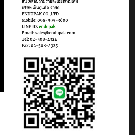
สนใจสอบถามรายละเอียดเพิ่มเติม
บริษัท เอ็นดูแพ้ค จำกัด
ENDUPAK CO.,LTD
Mobile: 098-995-3600
LINE ID:
endupak
Email: sales@endupak.com
Tel: 02-508-4324
Fax: 02-508-4325