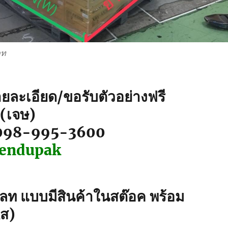
ลท
ละเอียด/ขอรับตัวอย่างฟรี
(เจษ)
 098-995-3600
endupak
เลท แบบมีสินค้าในสต๊อค พร้อม
ส)