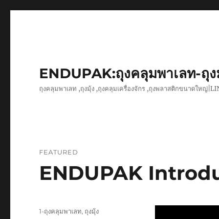
ENDUPAK:ถุงคลุมพาเลท-ถุง
ถุงคลุมพาเลท ,ถุงมุ้ง ,ถุงคลุมเครื่องจักร ,ถุงพลาสติกขนาดใหญ่
FEATURED
ENDUPAK Introdu
Categories
1-ถุงคลุมพาเลท
,
ถุงมุ้ง