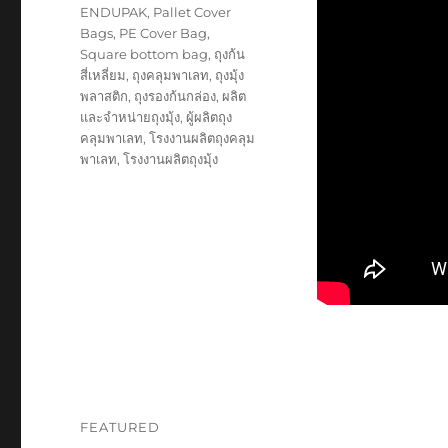
Tags
ENDUPAK
,
Pallet Cover
Bags
,
PE Cover Bag
,
Square bottom bag
,
ถุงก้น
สี่เหลี่ยม
,
ถุงคลุมพาเลท
,
ถุงมุ้ง
พลาสติก
,
ถุงรองก้นกล่อง
,
ผลิต
และจำหน่ายถุงมุ้ง
,
ผู้ผลิตถุง
คลุมพาเลท
,
โรงงานผลิตถุงคลุม
พาเลท
,
โรงงานผลิตถุงมุ้ง
FEATURED