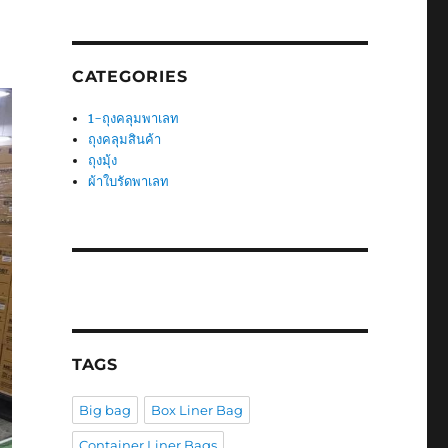
CATEGORIES
1-ถุงคลุมพาเลท
ถุงคลุมสินค้า
ถุงมุ้ง
ผ้าใบรัดพาเลท
TAGS
Big bag
Box Liner Bag
Container Liner Bags