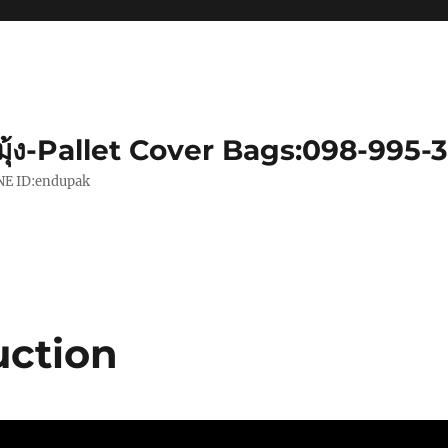
มุ้ง-Pallet Cover Bags:098-995-
|LINE ID:endupak
ction