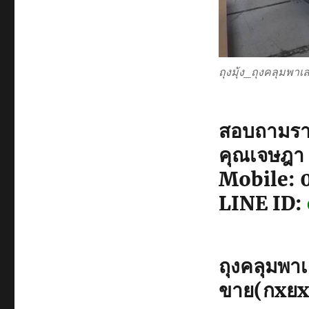
ขนาด
มาตรฐาน
ถุงมุ้ง_ถุงคลุมพาเ
สอบถามราย
คุณเจษฎา 
Mobile:
LINE ID:
ถุงคลุมพา
ขาย(กxยx