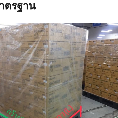
มาตรฐาน